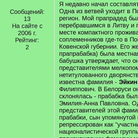
Я недавно начал составлят
Одна из ветвей уходит в П
Сообщений:
регион. Мой прапрадед бы
13
перебравшимся в Литву и 
На сайте с
месте компактного прожив
2006 г.
соплеменников где-то в П
Рейтинг:
Ковенской губернии. Его ж
2
прапрабабка) была местная
бабушка утверждает, что о
представителями мелкопо
нетитулованного дворянст
известна фамилия -
Эйкин
Филиппович. В Белоруси о
склонялась - прабабка был
Эмилия-Анна Павловна. О
представителей этой фами
прабабки, сын упомянутой
репрессирован как "учас
националистической группы"