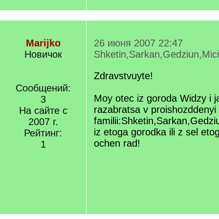
Marijko
26 июня 2007 22:47
Новичок
Shketin,Sarkan,Gedziun,Mic
Zdravstvuyte!
Сообщений:
Moy otec iz goroda Widzy i
3
razabratsa v proishozddenyi 
На сайте с
familii:Shketin,Sarkan,Gedziu
2007 г.
iz etoga gorodka ili z sel et
Рейтинг:
ochen rad!
1