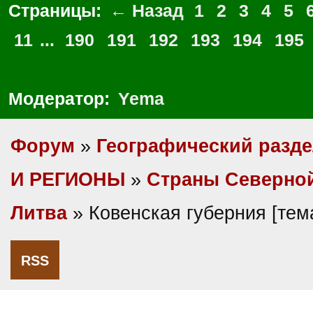
Страницы:
← Назад
1
2
3
4
5
11
...
190
191
192
193
194
195
Модератор:
Yema
Форум
»
Географический разд
И РЕГИОНЫ
»
Cтраны Северно
Литва
» Ковенская губерния [те
RSS