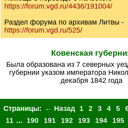
https://forum.vgd.ru/4436/191004/
Раздел форума по архивам Литвы -
https://forum.vgd.ru/525/
Ковенская губерни
Была образована из 7 северных уездов Виленской
губернии указом императора Никола
декабря 1842 года
Страницы:
← Назад
1
2
3
4
5
11
...
190
191
192
193
194
195