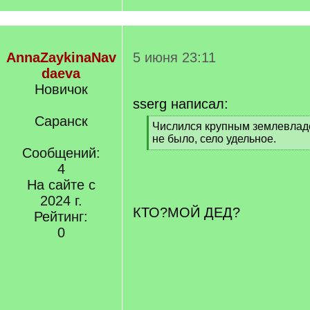
AnnaZaykinaNav
5 июня 23:11
daeva
Новичок
sserg написал:
Саранск
[
Числился крупным землевла
q
не было, село удельное.
]
Сообщений:
[
/
4
q
На сайте с
]
2024 г.
КТО?МОЙ ДЕД?
Рейтинг:
0