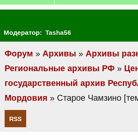
Модератор:
Tasha56
Форум
»
Архивы
»
Архивы раз
Региональные архивы РФ
»
Це
государственный архив Респуб
Мордовия
» Старое Чамзино [те
RSS