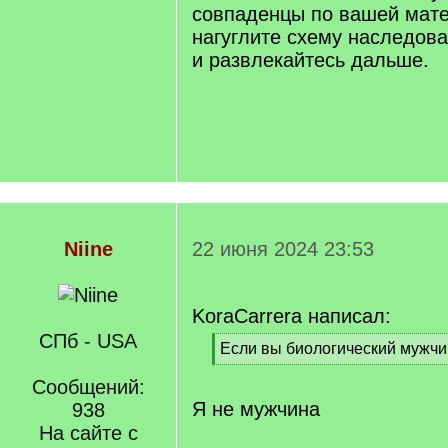
]
совпаденцы по вашей мате
нагуглите схему наследов
и развлекайтесь дальше.
Niine
22 июня 2024 23:53
KoraCarrera написал:
СПб - USA
[
Если вы биологический мужч
q
[
]
Сообщений:
/
q
Я не мужчина
938
]
На сайте с