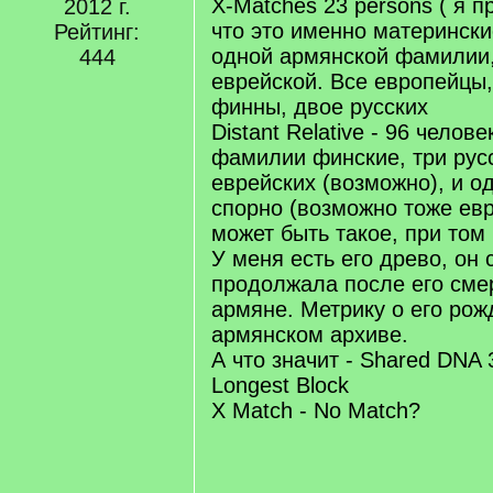
X-Matches 23 persons ( я 
2012 г.
что это именно материнск
Рейтинг:
одной армянской фамилии,
444
еврейской. Все европейцы
финны, двое русских
Distant Relative - 96 челове
фамилии финские, три русс
еврейских (возможно), и о
спорно (возможно тоже евр
может быть такое, при том
У меня есть его древо, он 
продолжала после его сме
армяне. Метрику о его ро
армянском архиве.
А что значит - Shared DNA
Longest Block
X Match - No Match?