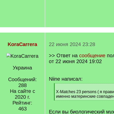
KoraCarrera
22 июня 2024 23:28
>> Ответ на
сообщение
по
от 22 июня 2024 19:02
Украина
Niine написал:
Сообщений:
288
[
На сайте с
q
X-Matches 23 persons ( я прав
]
2020 г.
именно материнские совпаде
[
Рейтинг:
/
463
q
Если вы биологический муж