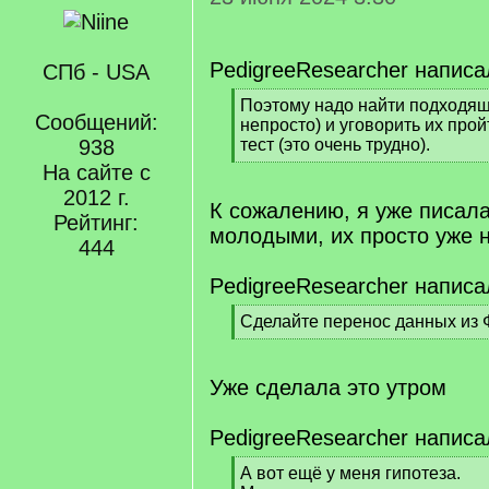
PedigreeResearcher написа
СПб - USA
[
Поэтому надо найти подходящ
Сообщений:
q
непросто) и уговорить их про
]
938
тест (это очень трудно).
[
На сайте с
/
2012 г.
q
К сожалению, я уже писала
Рейтинг:
]
молодыми, их просто уже н
444
PedigreeResearcher написа
[
Сделайте перенос данных из
q
[
]
/
q
Уже сделала это утром
]
PedigreeResearcher написа
[
А вот ещё у меня гипотеза.