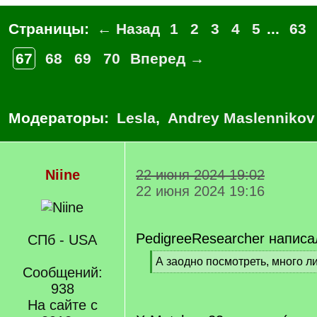
Страницы:
← Назад
1
2
3
4
5
...
63
67
68
69
70
Вперед →
Модераторы:
Lesla
,
Andrey Maslennikov
Niine
22 июня 2024 19:02
22 июня 2024 19:16
PedigreeResearcher написа
СПб - USA
[
А заодно посмотреть, много л
Сообщений:
q
[
]
938
/
q
На сайте с
]