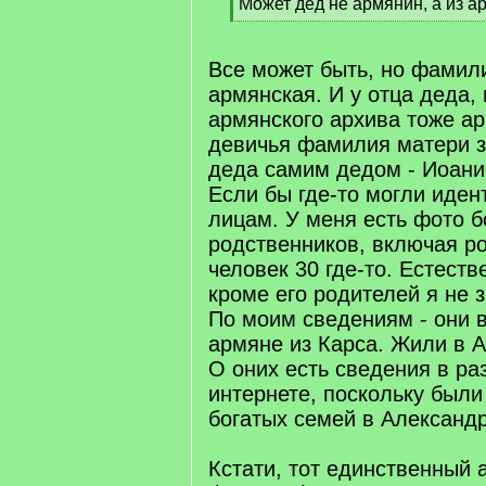
q
Может дед не армянин, а из а
]
[
/
q
Все может быть, но фамил
]
армянская. И у отца деда,
армянского архива тоже ар
девичья фамилия матери з
деда самим дедом - Иоани
Если бы где-то могли иде
лицам. У меня есть фото 
родственников, включая р
человек 30 где-то. Естеств
кроме его родителей я не 
По моим сведениям - они 
армяне из Карса. Жили в 
О оних есть сведения в ра
интернете, поскольку были
богатых семей в Александ
Кстати, тот единственный 