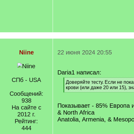
Niine
22 июня 2024 20:55
Daria1 написал:
СПб - USA
[
Доверяйте тесту. Если не пок
q
крови (или даже 20 или 15), зна
]
Сообщений:
[
/
938
q
Показывает - 85% Европа и
На сайте с
]
& North Africa
2012 г.
Anatolia, Armenia, & Mesop
Рейтинг:
444