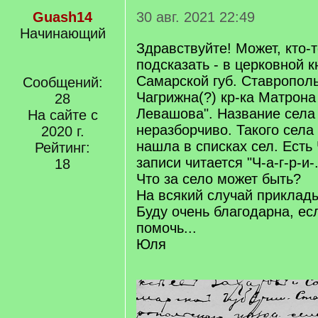
Guash14
30 авг. 2021 22:49
Начинающий
Здравствуйте! Может, кто-
подсказать - в церковной к
Самарской губ. Ставрополь
Сообщений:
Чагрижна(?) кр-ка Матрон
28
Левашова". Название села
На сайте с
неразборчиво. Такого села 
2020 г.
нашла в списках сел. Есть
Рейтинг:
записи читается "Ч-а-г-р-и-.
18
Что за село может быть?
На всякий случай приклад
Буду очень благодарна, ес
помочь...
Юля