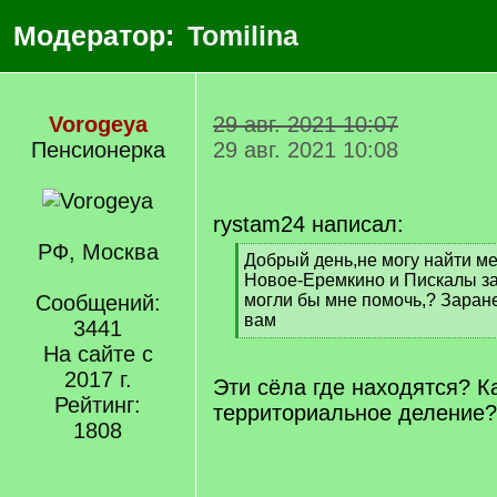
Модератор:
Tomilina
Vorogeya
29 авг. 2021 10:07
Пенсионерка
29 авг. 2021 10:08
rystam24 написал:
РФ, Москва
[
Добрый день,не могу найти ме
q
Новое-Еремкино и Пискалы за
]
Сообщений:
могли бы мне помочь,? Заран
вам
3441
[
На сайте с
/
2017 г.
q
Эти сёла где находятся? К
]
Рейтинг:
территориальное деление?
1808