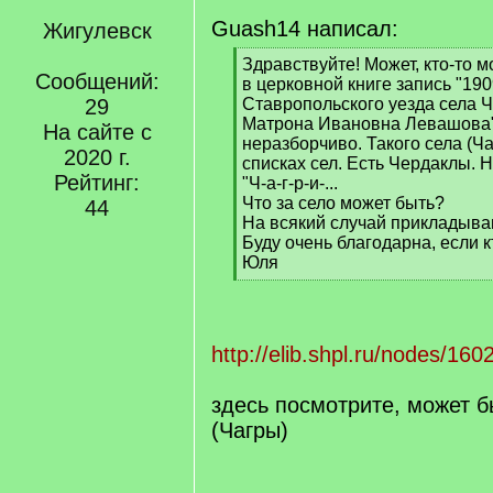
Guash14 написал:
Жигулевск
[
Здравствуйте! Может, кто-то м
Сообщений:
q
в церковной книге запись "19
]
29
Ставропольского уезда села Ч
Матрона Ивановна Левашова"
На сайте с
неразборчиво. Такого села (Ча
2020 г.
списках сел. Есть Чердаклы. Н
Рейтинг:
"Ч-а-г-р-и-...
Что за село может быть?
44
На всякий случай прикладыва
Буду очень благодарна, если к
Юля
[
/
q
]
http://elib.shpl.ru/nodes/1
здесь посмотрите, может 
(Чагры)