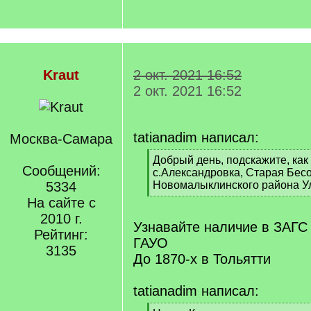
Kraut
2 окт. 2021 16:52
2 окт. 2021 16:52
tatianadim написал:
Москва-Самара
[
Добрый день, подскажите, как
Сообщений:
q
с.Александровка, Старая Бесо
]
5334
Новомалыклинского района У
[
На сайте с
/
2010 г.
q
Узнавайте наличие в ЗАГС
Рейтинг:
]
ГАУО
3135
До 1870-х в Тольятти
tatianadim написал: