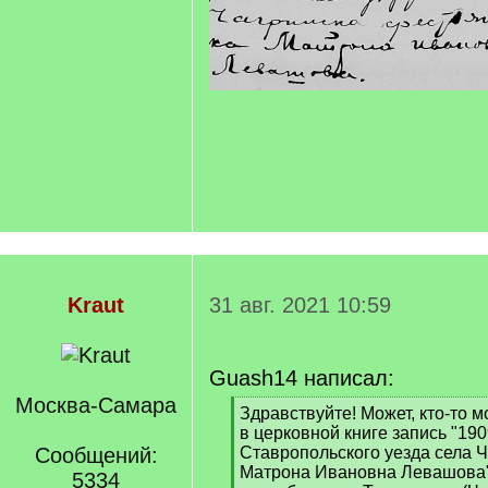
Kraut
31 авг. 2021 10:59
Guash14 написал:
Москва-Самара
[
Здравствуйте! Может, кто-то м
q
в церковной книге запись "19
]
Сообщений:
Ставропольского уезда села Ч
Матрона Ивановна Левашова"
5334