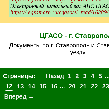
Электронный читальный зал АИС ЦГА
https://regsamarh.ru/cgaso/el_read/16889/
[
/
q
]
ЦГАСО - г. Ставропо
Документы по г. Ставрополь и Ставропольскому
уезду
Страницы:
← Назад
1
2
3
4
5
..
12
13
14
15
16
...
20
21
22
23
Вперед →