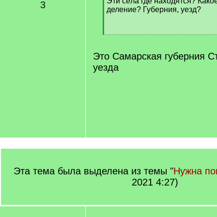
Эти сёла где находятся? Како
]
3
деление? Губерния, уезд?
[
/
q
Это Самарская губерния С
]
уезда
Эта тема была выделена из темы "
Нужна п
2021 4:27)