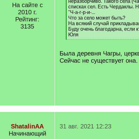
неразборчиво. Такого села (Ча
На сайте с
списках сел. Есть Чердаклы. Н
2010 г.
"Ч-а-г-р-и-...
Что за село может быть?
Рейтинг:
На всякий случай прикладыва
3135
Буду очень благодарна, если к
Юля
[
/
q
Была деревня Чагры, церкв
]
Сейчас не существует она.
ShatalinAA
31 авг. 2021 12:23
Начинающий