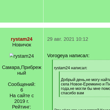
rystam24
29 авг. 2021 10:12
Новичок
Vorogeya написал:
[
Самара,Прибреж
q
rystam24 написал:
]
ный
[
q
Добрый день,не могу найт
Сообщений:
]
села Новое-Еремкино и Пи
года,не могли бы мне пом
6
спасибо вам
На сайте с
[
2019 г.
/
Рейтинг:
q