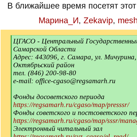
В ближайшее время посетят этот
Марина_И
,
Zekavip
,
mesh
[
ЦГАСО - Центральный Государственны
q
Самарской Области
]
Адрес: 443096, г. Самара, ул. Мичурина,
Октябрьский район
тел. (846) 200-98-80
e-mail: office-cgaso@regsamarh.ru
Фонды досоветского периода
https://regsamarh.ru/cgaso/map/presssr/
Фонды советского и постсоветского пе
https://regsamarh.ru/cgaso/map/sssr/man
Электронный читальный зал
https://regsamarh.ru/syz_cgaso/el_read/