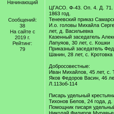
Начинающий
ЦГАСО. Ф-43. Оп. 4. Д. 71.
1863 год.
Тенеевский приказ Самарс
Сообщений:
И.о. головы Михайла Серг
38
лет, д. Васильевка
На сайте с
Казенный заседатель Алек
2019 г.
Лапуяов, 30 лет, с. Кошки
Рейтинг:
Приказный заседатель Фе
79
Шанин, 28 лет, с. Кротовка
Добросовестные:
Иван Михайлов, 45 лет, с.
Яков Федоров Васин, 46 ле
Л.113об-114
Писарь удельный крестьян
Тихонов Белов, 24 года, д
Помощник писаря удельный
Николай Филипов Муравьев