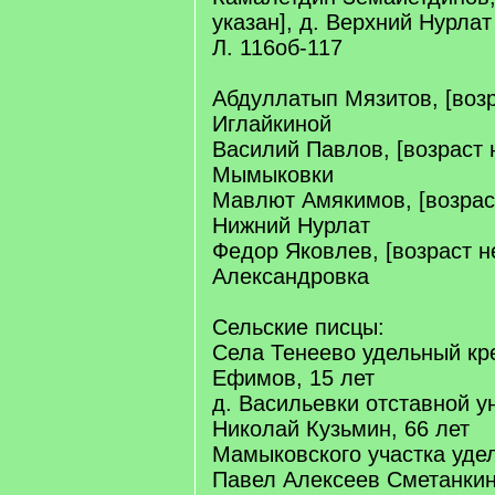
указан], д. Верхний Нурлат
Л. 116об-117
Абдуллатып Мязитов, [возра
Иглайкиной
Василий Павлов, [возраст н
Мымыковки
Мавлют Амякимов, [возраст
Нижний Нурлат
Федор Яковлев, [возраст не
Александровка
Сельские писцы:
Села Тенеево удельный кр
Ефимов, 15 лет
д. Васильевки отставной 
Николай Кузьмин, 66 лет
Мамыковского участка уде
Павел Алексеев Сметанкин