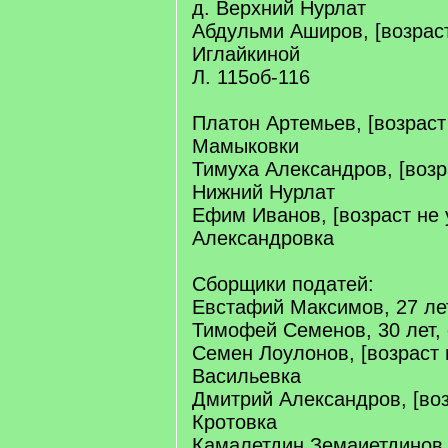
д. Верхний Нурлат
Абдульми Аширов, [возраст 
Иглайкиной
Л. 115об-116
Платон Артемьев, [возраст 
Мамыковки
Тимуха Александров, [возра
Нижний Нурлат
Ефим Иванов, [возраст не у
Александровка
Сборщики податей:
Евстафий Максимов, 27 лет
Тимофей Семенов, 30 лет, 
Семен Лоулонов, [возраст н
Васильевка
Дмитрий Александров, [возр
Кротовка
Камалетдин Земаиетдинов,