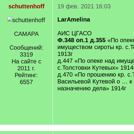
schuttenhoff
19 фев. 2021 16:03
LarAmelina
АИС ЦГАСО
САМАРА
Ф.348 оп.1 д.355
«По опеке
имуществом сироты кр. с.
Сообщений:
1913г
3319
д.447 «По опеке над имуще
На сайте с
с.Толстовки Кутевых» 1914
2011 г.
д.470 «По прошению кр. с.
Рейтинг:
Васильевой Кутевой о … к
6557
назначению дела» 1914г