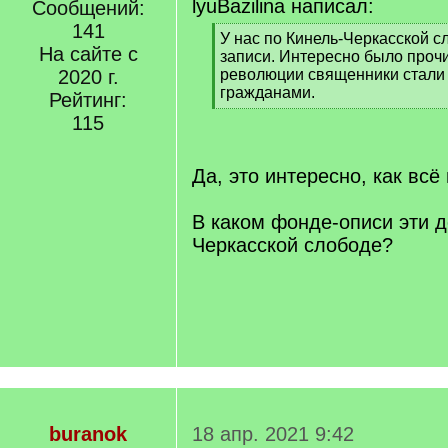
lyuBazilina написал:
Сообщений:
141
[
У нас по Кинель-Черкасской сл
На сайте с
q
записи. Интересно было прочи
]
2020 г.
революции священники стали 
гражданами.
Рейтинг:
[
115
/
q
]
Да, это интересно, как всё
В каком фонде-описи эти д
Черкасской слободе?
buranok
18 апр. 2021 9:42