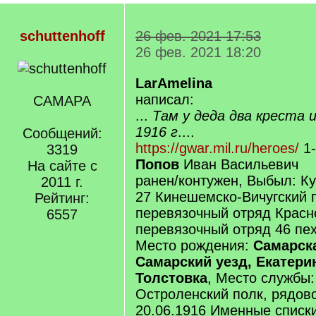
schuttenhoff
26 фев. 2021 17:53
26 фев. 2021 18:20
LarAmelina
написал:
САМАРА
...
Там у деда два креста
1916 г
....
Сообщений:
https://gwar.mil.ru/heroes/
1-
3319
Попов
Иван Васильевич
На сайте с
ранен/контужен, Выбыл: К
2011 г.
27 Кинешемско-Вичугский 
Рейтинг:
перевязочный отряд Красно
6557
перевязочный отряд 46 пех
Место рождения:
Самарска
Самарский уезд, Екатери
Толстовка
, Место службы:
Остроленский полк, рядово
20.06.1916 Именные списк