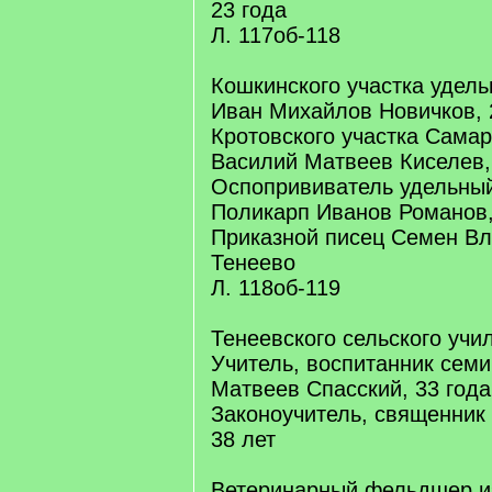
23 года
Л. 117об-118
Кошкинского участка удель
Иван Михайлов Новичков, 
Кротовского участка Сама
Василий Матвеев Киселев,
Оспопрививатель удельный
Поликарп Иванов Романов, 
Приказной писец Семен Вла
Тенеево
Л. 118об-119
Тенеевского сельского учи
Учитель, воспитанник сем
Матвеев Спасский, 33 года
Законоучитель, священник
38 лет
Ветеринарный фельдшер и