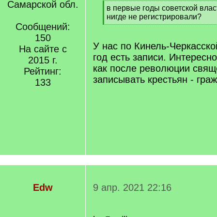
Самарской обл.
[
в первые годы советской влас
q
нигде не регистрировали?
]
Сообщений:
[
/
150
q
У нас по Кинель-Черкасско
На сайте с
]
год есть записи. Интересн
2015 г.
как после революции свящ
Рейтинг:
записывать крестьян - гра
133
Edw
9 апр. 2021 22:16