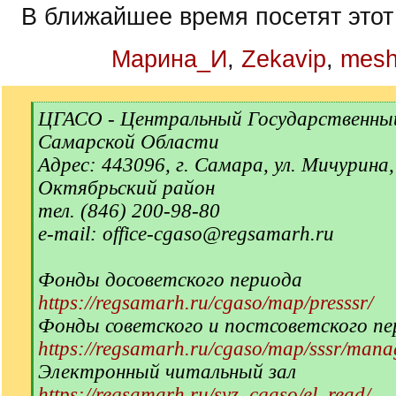
В ближайшее время посетят этот
Марина_И
,
Zekavip
,
mesh
[
ЦГАСО - Центральный Государственны
q
Самарской Области
]
Адрес: 443096, г. Самара, ул. Мичурина,
Октябрьский район
тел. (846) 200-98-80
e-mail: office-cgaso@regsamarh.ru
Фонды досоветского периода
https://regsamarh.ru/cgaso/map/presssr/
Фонды советского и постсоветского пе
https://regsamarh.ru/cgaso/map/sssr/man
Электронный читальный зал
https://regsamarh.ru/syz_cgaso/el_read/