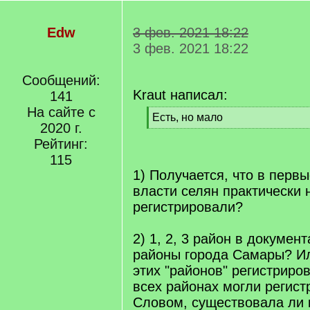
Edw
3 фев. 2021 18:22
3 фев. 2021 18:22
Сообщений:
Kraut написал:
141
На сайте с
[
Есть, но мало
2020 г.
q
[
]
Рейтинг:
/
q
115
]
1) Получается, что в перв
власти селян практически 
регистрировали?
2) 1, 2, 3 район в документ
районы города Самары? Ил
этих "районов" регистриро
всех районах могли регист
Словом, существовала ли 