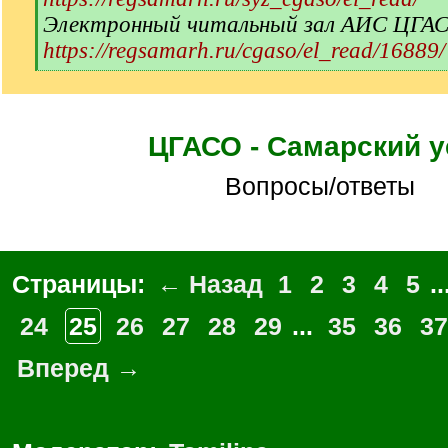
Электронный читальный зал АИС ЦГА
https://regsamarh.ru/cgaso/el_read/16889/
[
/
q
]
ЦГАСО - Самарский у
Вопросы/ответы
Страницы:
← Назад
1
2
3
4
5
..
24
25
26
27
28
29
...
35
36
37
Вперед →