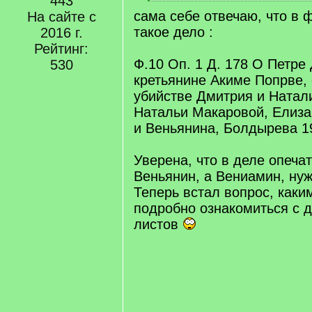
443
q
[
сама себе отвечаю, что в
]
На сайте с
/
q
такое дело :
2016 г.
]
Рейтинг:
Ф.10 Оп. 1 Д. 178 О Петре
530
кретьянине Акиме Попрве,
убийстве Дмитрия и Натал
Натальи Макаровой, Елиз
и Веньянина, Болдырева 1
Уверена, что в деле опечат
Веньянин, а Вениамин, ну
Теперь встал вопрос, как
подробно ознакомиться с 
листов