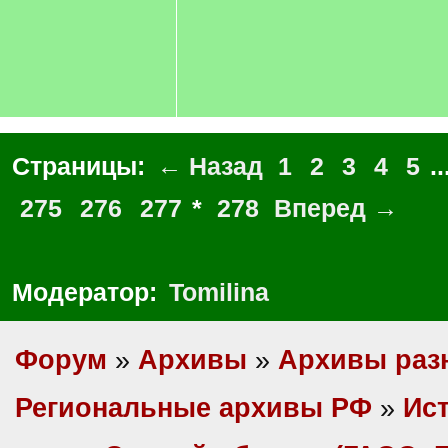
Страницы:
← Назад
1
2
3
4
5
..
275
276
277
*
278
Вперед →
Модератор:
Tomilina
Форум
»
Архивы
»
Архивы раз
Региональные архивы РФ
»
Ис