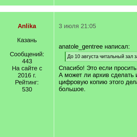
Anlika
3 июля 21:05
Казань
anatole_gentree написал:
Сообщений:
[
До 10 августа читальный зал з
443
q
[
Спасибо! Это если просить
]
На сайте с
/
q
А может ли архив сделать 
2016 г.
]
цифровую копию этого де
Рейтинг:
большое.
530