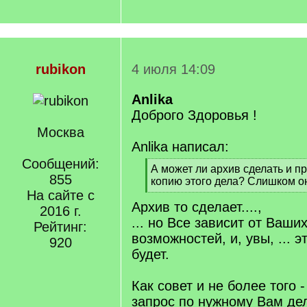
rubikon
4 июля 14:09
Anlika
Доброго Здоровья !
Москва
Anlika написал:
Сообщений:
[
А может ли архив сделать и 
855
q
копию этого дела? Слишком о
]
На сайте с
[
Архив то сделает....,
/
2016 г.
q
... но Все зависит от Ваш
Рейтинг:
]
возможностей, и, увы, ... э
920
будет.
Как совет и не более того 
запрос по нужному Вам де