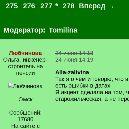
275
276
277
*
278
Вперед →
Модератор:
Tomilina
Любчинова
24 июня 14:18
Ольга, инженер-
24 июня 14:19
строитель на
Alla-zalivina
пенсии
Так я о чем и говорю, что 
есть ошибки в датах
Я акцент сделала на том, 
старожильческая, а не пер
Омск
Сообщений:
17680
На сайте с