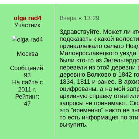
olga rad4
Вчера в 13:29
Участник
Здравствуйте. Может ли кт
подсказать к какой волости
принадлежало сельцо Ноз
Малоярославецкого уезда
Москва
были кто-то из Энгельгард
перевели из этой деревни
Сообщений:
деревню Волково в 1842 г
93
1834, 1811 и ранее. В архи
На сайте с
оцифрованы. а на мой зап
2011 г.
архивную справку ответили
Рейтинг:
запросы не принимают. Ск
47
это "временно" никто не зна
то есть информация по эт
выкупить.