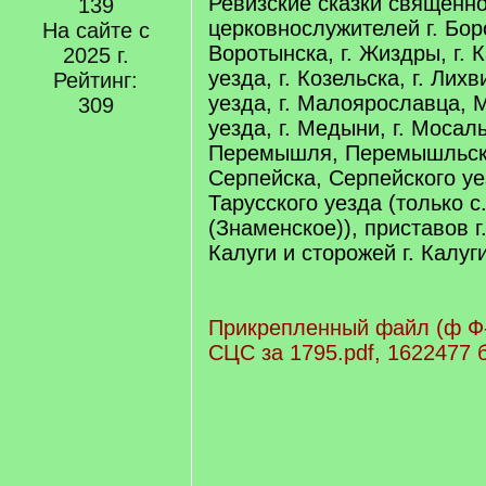
Ревизские сказки священно
139
церковнослужителей г. Бор
На сайте с
Воротынска, г. Жиздры, г. 
2025 г.
уезда, г. Козельска, г. Лих
Рейтинг:
уезда, г. Малоярославца,
309
уезда, г. Медыни, г. Мосаль
Перемышля, Перемышльског
Серпейска, Серпейского уез
Тарусского уезда (только с
(Знаменское)), приставов г.
Калуги и сторожей г. Калуги
Прикрепленный файл (ф Ф-
СЦС за 1795.pdf, 1622477 