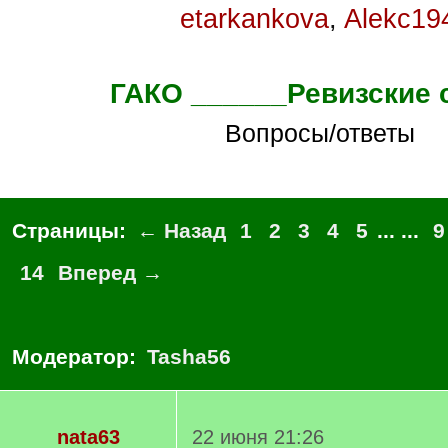
etarkankova
,
Alekc19
ГАКО ______Ревизские 
Вопросы/ответы
Страницы:
← Назад
1
2
3
4
5
... ...
9
14
Вперед →
Модератор:
Tasha56
nata63
22 июня 21:26