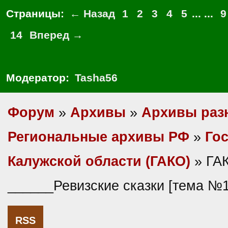
Страницы:
← Назад
1
2
3
4
5
... ...
9
14
Вперед →
Модератор:
Tasha56
Форум
»
Архивы
»
Архивы раз
Региональные архивы РФ
»
Гос
Калужской области (ГАКО)
» ГА
______Ревизские сказки [тема №
RSS