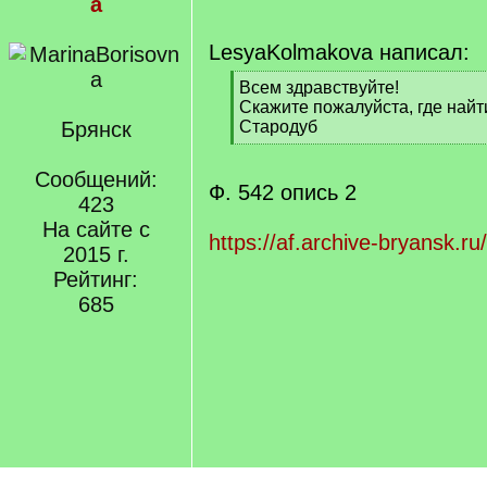
a
LesyaKolmakova написал:
[
Всем здравствуйте!
q
Скажите пожалуйста, где найти
]
Брянск
Стародуб
[
/
Сообщений:
q
Ф. 542 опись 2
423
]
На сайте с
https://af.archive-bryansk.ru
2015 г.
Рейтинг:
685