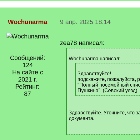
Wochunarma
9 апр. 2025 18:14
zea78 написал:
[
Сообщений:
q
Wochunarma написал:
]
124
[
На сайте с
q
Здравствуйте!
2021 г.
]
подскажите, пожалуйста, 
"Полный посемейный спис
Рейтинг:
Пушкина". (Севский уезд)
87
[
/
q
Здравствуйте. Уточните, что з
]
документа.
[