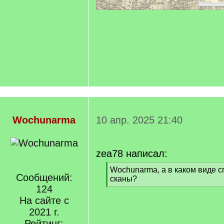
Wochunarma
10 апр. 2025 21:40
zea78 написал:
[
Wochunarma, а в каком виде 
Сообщений:
q
сканы?
]
124
[
/
На сайте с
q
2021 г.
]
Рейтинг: