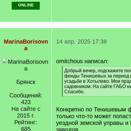
ONLINE
MarinaBorisovn
14 апр. 2025 17:38
a
omitchous написал:
[
Добрый вечер, подскажите пож
q
фонды Тенишевых за период 
]
Брянск
усадьбе в Хотылево. Мои пра
садовником. На сайте ГАБО ни
Спасибо.
Сообщений:
[
423
/
q
На сайте с
Конкретно по Тенишевым ф
]
2015 г.
только что-то может попас
Рейтинг:
уездной земской управы и
685
заводов.