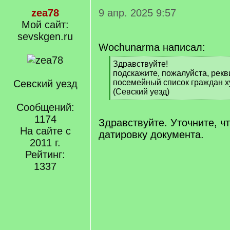
zea78
9 апр. 2025 9:57
Мой сайт:
sevskgen.ru
Wochunarma написал:
[
Здравствуйте!
q
подскажите, пожалуйста, рек
]
Севский уезд
посемейный список граждан х
(Севский уезд)
[
Сообщений:
/
1174
q
Здравствуйте. Уточните, чт
]
На сайте с
датировку документа.
2011 г.
Рейтинг:
1337