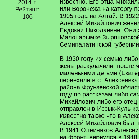
известно. Его отца Михаил
2014 г.
или Воронежа на каторгу 
Рейтинг:
1905 года на Алтай. В 192
106
Алексей Михайлович жени
Евдокии Николаевне. Они 
Малонарымке Зыряновской
Семипалатинской губернии
В 1930 году их семью либ
жены раскулачили, после ч
маленькими детьми (Екате
переехали в с. Алексеевка
района Фрунзенской област
году по рассказам либо са
Михайлович либо его отец
отправлен в Иссык-Куль ка
Известно также что в Але
Алексей Михайлович был 
В 1941 Олейников Алексе
на фронт, вернулся в 1948 