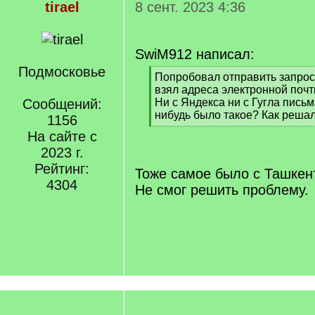
tirael
8 сент. 2023 4:36
SwiM912 написал:
Подмосковье
[
Попробовал отправить запрос
q
взял адреса электронной почт
]
Сообщений:
Ни с Яндекса ни с Гугла письм
нибудь было такое? Как реша
1156
[
На сайте с
/
2023 г.
q
]
Рейтинг:
Тоже самое было с Ташкен
4304
Не смог решить проблему.