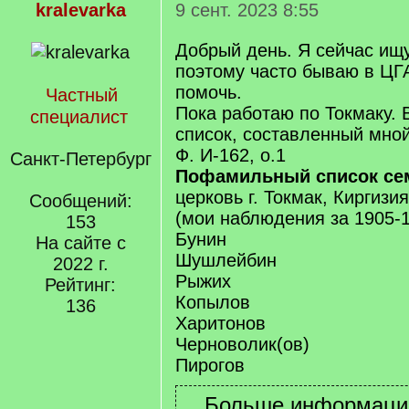
kralevarka
9 сент. 2023 8:55
Добрый день. Я сейчас ищу
поэтому часто бываю в ЦГА
помочь.
Частный
Пока работаю по Токмаку.
специалист
список, составленный мной
Ф. И-162, о.1
Санкт-Петербург
Пофамильный список с
церковь г. Токмак, Киргизия
Сообщений:
(мои наблюдения за 1905-1
153
Бунин
На сайте с
Шушлейбин
2022 г.
Рыжих
Рейтинг:
Копылов
136
Харитонов
Черноволик(ов)
Пирогов