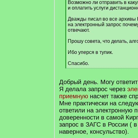
Возможно ли отправить в какую
и оплатить услуги дистанцион
Дважды писал во все архивы 
на электронный запрос почем
отвечают.
Прошу совета, что делать, алг
Ибо уперся в тупик.
Спасибо.
[
/
q
Добрый день. Могу ответит
]
Я делала запрос через
эле
приемную
насчет также сп
Мне практически на следу
ответили на электронную по
доверенности в самой Кирг
запрос в ЗАГС в России ( 
наверное, консульство).