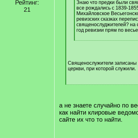
Рейтинг:
]
Знаю что предки были свя
все рождались с 1839-1855
21
Михайловское Весьегонско
ревизских сказках перепи
священослуджителей? на с
год ревизии прям по весье
[
/
q
]
Священослужители записаны 
церкви, при которой служили.
[
/
q
]
а не знаете случайно по в
как найти клировые ведомо
сайте их что то найти.