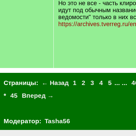
Но это не все - часть клир
идут под обычным названи
ведомости" только в них вс
https://archives.tverreg.ru/
Страницы:
← Назад
1
2
3
4
5
... ...
4
*
45
Вперед →
Модератор:
Tasha56