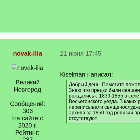
novak-ilia
21 июня 17:45
Kiselman написал:
Великий
[
Добрый день. Помогите пожал
Новгород
q
Знаю что предки были священо
]
рождались с 1839-1855 в сел
Весьегонского уезда. В каких 
Сообщений:
переписывали священослуджи
306
архива за 1850 год ревизии п
На сайте с
отсутствуют.
[
2020 г.
/
Рейтинг:
q
287