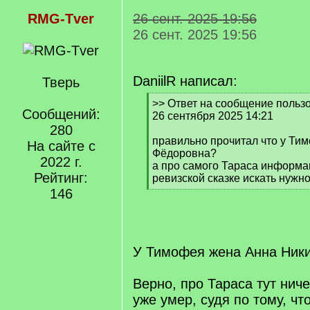
RMG-Tver
26 сент. 2025 19:56
26 сент. 2025 19:56
DaniilR написал:
Тверь
[
>> Ответ на сообщение польз
Сообщений:
q
26 сентября 2025 14:21
]
280
правильно прочитал что у Ти
На сайте с
Фёдоровна?
2022 г.
а про самого Тараса информац
Рейтинг:
ревизской сказке искать нужн
[
146
/
q
]
У Тимофея жена Анна Ники
Верно, про Тараса тут ниче
уже умер, судя по тому, ч