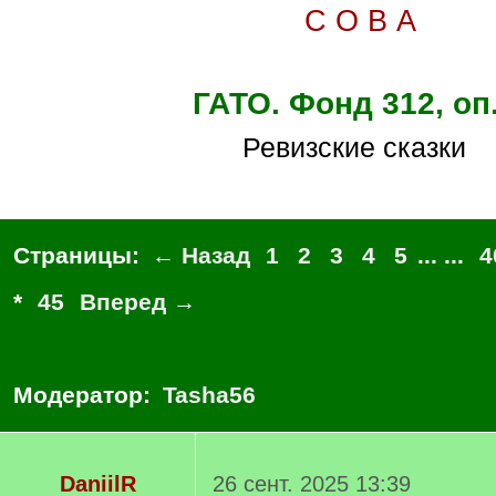
С О В А
ГАТО. Фонд 312, оп
Ревизские сказки
Страницы:
← Назад
1
2
3
4
5
... ...
4
*
45
Вперед →
Модератор:
Tasha56
DaniilR
26 сент. 2025 13:39