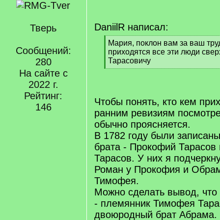
DaniilR написал:
Тверь
[
Мария, поклон вам за ваш труд
Сообщений:
q
приходятся все эти люди све
]
280
Тарасовичу
[
На сайте с
/
2022 г.
q
Рейтинг:
]
Чтобы понять, кто кем при
146
ранним ревизиям посмотре
обычно проясняется.
В 1782 году были записаны
брата - Прокофий Тарасов
Тарасов. У них я подчеркн
Роман у Прокофия и Обрам
Тимофея.
Можно сделать вывод, что
- племянник Тимофея Тара
двоюродный брат Абрама.