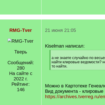
RMG-Tver
21 июня 21:05
Kiselman написал:
Тверь
[
q
а не знаете случайно по весье
]
Сообщений:
найти клировые ведомости? не
то найти.
280
[
На сайте с
/
2022 г.
q
]
Рейтинг:
Можно в Картотеке Генеал
146
Вид документа - клировые
https://archives.tverreg.ru/en