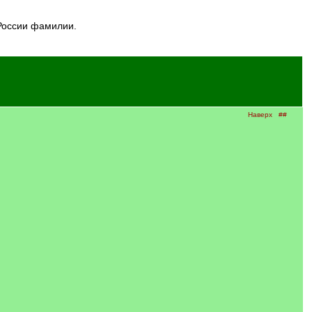
 России фамилии.
Наверх
##