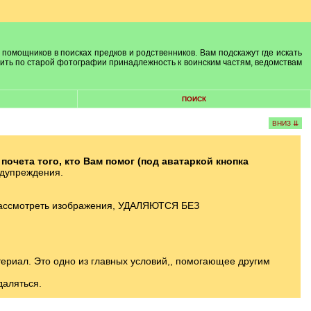
 помощников в поисках предков и родственников. Вам подскажут где искать
лить по старой фотографии принадлежность к воинским частям, ведомствам
ПОИСК
ВНИЗ ⇊
чета того, кто Вам помог (под аватаркой кнопка
едупреждения.
ассмотреть изображения, УДАЛЯЮТСЯ БЕЗ
риал. Это одно из главных условий,, помогающее другим
даляться.