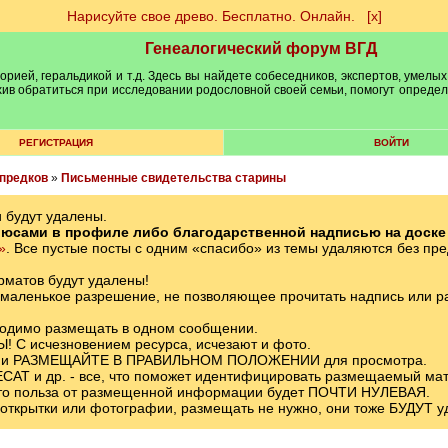
Нарисуйте свое древо. Бесплатно. Онлайн.
[х]
Генеалогический форум ВГД
рией, геральдикой и т.д. Здесь вы найдете собеседников, экспертов, умелых
рхив обратиться при исследовании родословной своей семьи, помогут опреде
РЕГИСТРАЦИЯ
ВОЙТИ
 предков
»
Письменные свидетельства старины
 будут удалены.
сами в профиле либо благодарственной надписью на доске по
»
. Все пустые посты с одним «спасибо» из темы удаляются без пр
рматов будут удалены!
ленькое разрешение, не позволяющее прочитать надпись или р
ходимо размещать в одном сообщении.
 С исчезновением ресурса, исчезают и фото.
я и РАЗМЕЩАЙТЕ В ПРАВИЛЬНОМ ПОЛОЖЕНИИ для просмотра.
АТ и др. - все, что поможет идентифицировать размещаемый мате
, то польза от размещенной информации будет ПОЧТИ НУЛЕВАЯ.
й открытки или фотографии, размещать не нужно, они тоже БУДУТ у