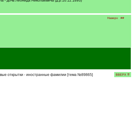
- дочь Леонида Николаевича (д.р.10.12.1893)
Наверх
##
вые открытки - иностранные фамилии [тема №89865]
ВВЕРХ ⇈