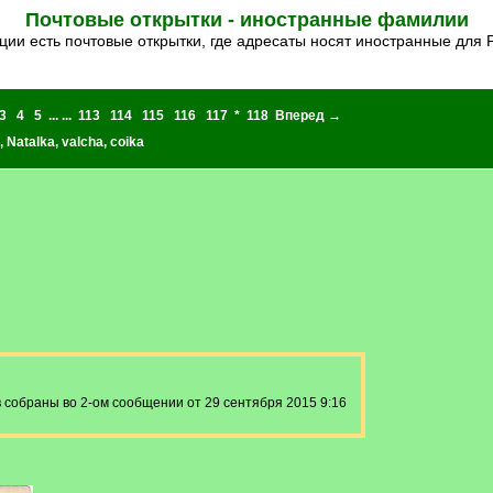
Почтовые открытки - иностранные фамилии
кции есть почтовые открытки, где адресаты носят иностранные для
3
4
5
... ...
113
114
115
116
117
*
118
Вперед →
,
Natalka
,
valcha
,
coika
 собраны во 2-ом сообщении от 29 сентября 2015 9:16