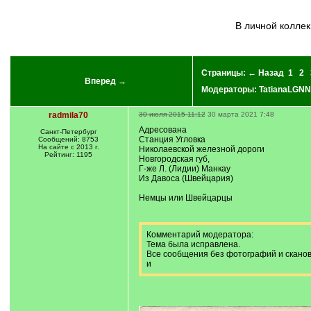
в личной колле
Страницы:
← Назад
1
2
Вперед →
Модераторы:
TatianaLGNN
radmila70
30 июля 2015 11:12
30 марта 2021 7:48
Адресована
Санкт-Петербург
Станция Угловка
Сообщений: 8753
На сайте с 2013 г.
Николаевской железной дороги
Рейтинг: 1195
Новгородская губ,
Г-же Л. (Лидии) Манкау
Из Давоса (Швейцария)
Немцы или Швейцарцы
Комментарий модератора:
Тема была исправлена.
Все сообщения без фотографий и сканов
и