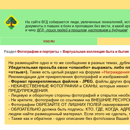
На сайте ВГД собираются люди, увлеченные генеалогией, исто
документы о павших в боях и пропавших без вести, в какой а
и чину.
ВГД - поиск людей в прошлом, настоящем и будущем!
VGD.RU
Раздел
Фотографии и портреты
»
Виртуальная коллекция быта и бытия
Не размещайте одно и то же сообщение в разных темах, дубли
Убедительная просьба свои «спасибо» выражать либо плю
«отзыв»).
Также есть целый раздел на форуме
«Награждения
Рекомендации для прикрепления фотографий и изображений:
-
Формат прикрепляемых файлов - JPЕG
, файлы других фо
- НЕКАЧЕСТВЕННЫЕ ФОТОГРАФИИ и СКАНЫ, которые имеют ма
ПРЕДУПРЕЖДЕНИЯ.
- Лицевую и оборотную стороны фотографий и открыток необ
- Не крепите, фотографии со ссылками на ВНЕШНИЕ РЕСУРСЫ!
- Фотографии ОБРЕЗАЙТЕ ОТ ЛИШНИХ ПОЛЕЙ сканировани
- ОБЯЗАТЕЛЬНО должна быть подпись: КТО, ГДЕ, КОГДА, АДРЕС
людям найти размещенный материал. Если этого не сделать
- Также как и обратное - одно описание без фото\скана Ваше