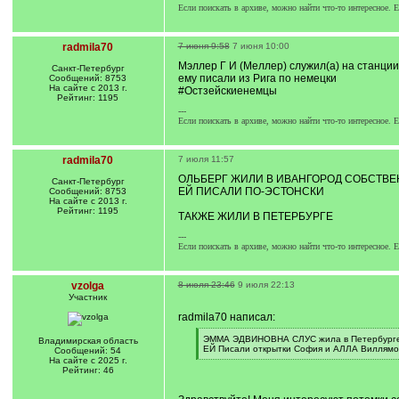
Если поискать в архиве, можно найти что-то интересное. Е
radmila70
7 июня 9:58
7 июня 10:00
Мэллер Г И (Меллер) служил(а) на станц
Санкт-Петербург
ему писали из Рига по немецки
Сообщений: 8753
На сайте с 2013 г.
#Остзейскиенемцы
Рейтинг: 1195
---
Если поискать в архиве, можно найти что-то интересное. Е
radmila70
7 июля 11:57
ОЛЬБЕРГ ЖИЛИ В ИВАНГОРОД СОБСТВ
Санкт-Петербург
ЕЙ ПИСАЛИ ПО-ЭСТОНСКИ
Сообщений: 8753
На сайте с 2013 г.
Рейтинг: 1195
ТАКЖЕ ЖИЛИ В ПЕТЕРБУРГЕ
---
Если поискать в архиве, можно найти что-то интересное. Е
vzolga
8 июля 23:46
9 июля 22:13
Участник
radmila70 написал:
[
ЭММА ЭДВИНОВНА СЛУС жила в Петербурге
Владимирская область
q
ЕЙ Писали открытки София и АЛЛА Виллямо
Сообщений: 54
]
[
На сайте с 2025 г.
/
Рейтинг: 46
q
]