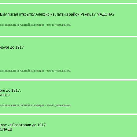
 .Ему писал открытку Алексис из Латвии район Режица? МАДОНА?
сли поискать в частной коллекции - что-то уникальное.
бург до 1917
сли поискать в частной коллекции - что-то уникальное.
е до 1917.
мович
сли поискать в частной коллекции - что-то уникальное.
сь в Евпатории до 1917
ИКОЛАЕВ