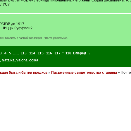
емьи ВИЛЛЯМОВИЧ Леонида Николаевича и его жены Софьи Васильевны. Алла 
СЛУС?
АТОВ до 1917
из НИццы Руффиен?
сли поискать в частной коллекции - что-то уникальное.
3
4
5
... ...
113
114
115
116
117
*
118
Вперед →
,
Natalka
,
valcha
,
coika
кция быта и бытия предков
»
Письменные свидетельства старины
» Почто