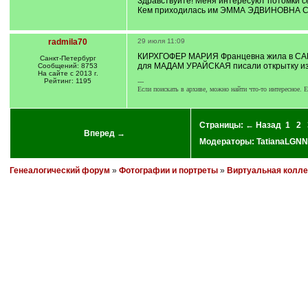
Здравствуйте! Меня интересуют потомки с
Кем приходилась им ЭММА ЭДВИНОВНА 
radmila70
29 июля 11:09
КИРХГОФЕР МАРИЯ Францевна жила в САР
Санкт-Петербург
для МАДАМ УРАЙСКАЯ писали открытку 
Сообщений: 8753
На сайте с 2013 г.
Рейтинг: 1195
---
Если поискать в архиве, можно найти что-то интересное. Е
Страницы:
← Назад
1
2
Вперед →
Модераторы:
TatianaLGNN
Генеалогический форум
»
Фотографии и портреты
»
Виртуальная колле