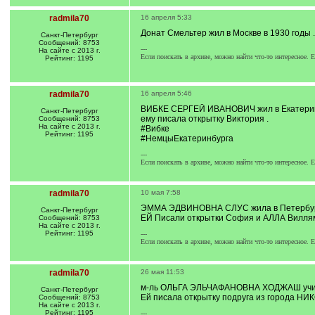
radmila70
16 апреля 5:33
Донат Смельтер жил в Москве в 1930 годы
Санкт-Петербург
Сообщений: 8753
---
На сайте с 2013 г.
Если поискать в архиве, можно найти что-то интересное. Е
Рейтинг: 1195
radmila70
16 апреля 5:46
ВИБКЕ СЕРГЕЙ ИВАНОВИЧ жил в Екатерин
Санкт-Петербург
ему писала открытку Виктория .
Сообщений: 8753
На сайте с 2013 г.
#Вибке
Рейтинг: 1195
#НемцыЕкатеринбурга
---
Если поискать в архиве, можно найти что-то интересное. Е
radmila70
10 мая 7:58
ЭММА ЭДВИНОВНА СЛУС жила в Петербург
Санкт-Петербург
ЕЙ Писали открытки София и АЛЛА Вилля
Сообщений: 8753
На сайте с 2013 г.
Рейтинг: 1195
---
Если поискать в архиве, можно найти что-то интересное. Е
radmila70
26 мая 11:53
м-ль ОЛЬГА ЭЛЬЧАФАНОВНА ХОДЖАШ учила
Санкт-Петербург
Ей писала открытку подруга из города Н
Сообщений: 8753
На сайте с 2013 г.
Рейтинг: 1195
---