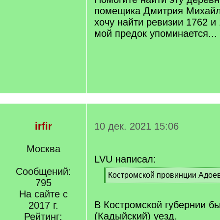
помещика Дмитрия Михайл
хочу найти ревизии 1762 и 
мой предок упоминается...
irfir
10 дек. 2021 15:06
Москва
LVU написал:
Сообщений:
[
Костромской провинции Адоев
795
q
[
]
На сайте с
/
q
В Костромской губернии б
2017 г.
]
(Кадыйский) уезд.
Рейтинг: