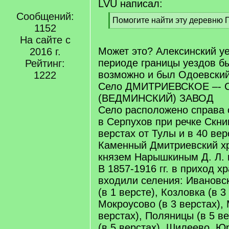
LVU написал:
Сообщений:
[
Помогите найти эту деревню
1152
q
[
]
На сайте с
/
q
Может это? Алексинский уе
2016 г.
]
периоде границы уездов б
Рейтинг:
возможно и был Одоевский
1222
Село ДМИТРИЕВСКОЕ –-
(ВЕДМИНСКИЙ) ЗАВОД
Село расположено справа 
в Серпухов при речке Скниг
верстах от Тулы и в 40 вер
Каменный Дмитриевский хр
князем Нарышкиным Д. Л. в
В 1857-1916 гг. в приход х
входили селения: Ивановс
(в 1 версте), Козловка (в 3
Мокроусово (в 3 верстах),
верстах), Поляницы (в 5 в
(в 5 верстах), Шилеево, Юр