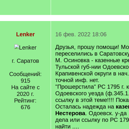
Lenker
16 фев. 2022 18:06
Друзья, прошу помощи! Мо
переселились в Саратовск
М. Осиновка - казенные кр
г. Саратов
Тульской губ-нии Одоевско
Крапивенской округи в нач. 
Сообщений:
точной инф. нет.
915
"Прошерстила" РС 1795 г. к
На сайте с
Одоевского уезда (ф.345.1.
2020 г.
ссылку в этой теме!!!! Пок
Рейтинг:
Осталась надежда на
казе
676
Нестерова
. Одоевск. у-да
дела или ссылку по РС 179
найти ....