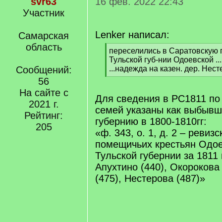
svr63
16 фев. 2022 22:43
Участник
Lenker написал:
Самарская
область
[
переселились в Саратовскую г
q
Тульской губ-нии Одоевской ... о
]
Сообщений:
...надежда на казен. дер. Несте
[
56
/
На сайте с
q
Для сведения в РС1811 по 
2021 г.
]
семей указаны как выбывш
Рейтинг:
губернию в 1800-1810гг:
205
«ф. 343, о. 1, д. 2 – ревиз
помещичьих крестьян Одое
Тульской губернии за 1811 
Апухтино (440), Окорокова
(475), Нестерова (487)»