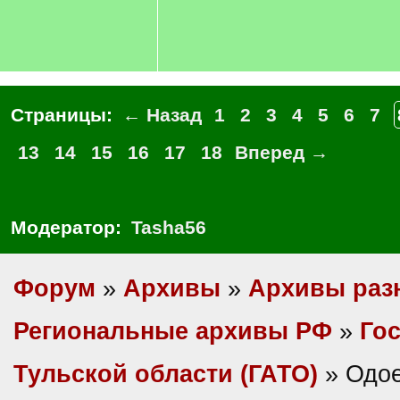
Страницы:
← Назад
1
2
3
4
5
6
7
13
14
15
16
17
18
Вперед →
Модератор:
Tasha56
Форум
»
Архивы
»
Архивы раз
Региональные архивы РФ
»
Гос
Тульской области (ГАТО)
» Одое