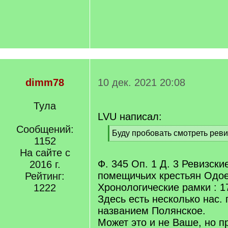
dimm78
10 дек. 2021 20:08
Тула
LVU написал:
Сообщений:
[
Буду пробовать смотреть реви
1152
q
[
]
На сайте с
/
q
Ф. 345 Оп. 1 Д. 3 Ревизски
2016 г.
]
помещичьих крестьян Одое
Рейтинг:
Хронологические рамки : 1
1222
Здесь есть несколько нас. 
названием Полянское.
Может это и не Ваше, но п