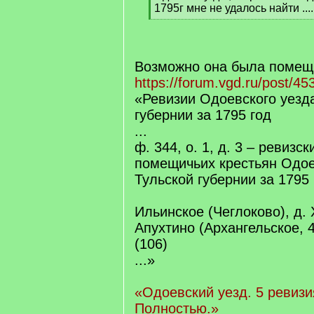
1795г мне не удалось найти ....
[
/
q
]
Возможно она была помещ
https://forum.vgd.ru/post/
«Ревизии Одоевского уезд
губернии за 1795 год
...
ф. 344, о. 1, д. 3 – ревизск
помещичьих крестьян Одое
Тульской губернии за 1795 
Ильинское (Чеглоково), д. 
Апухтино (Архангельское, 4
(106)
...»
«Одоевский уезд. 5 ревизи
Полностью.»