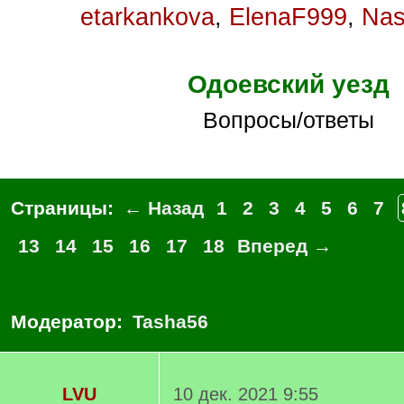
etarkankova
,
ElenaF999
,
Nas
Одоевский уезд
Вопросы/ответы
Страницы:
← Назад
1
2
3
4
5
6
7
13
14
15
16
17
18
Вперед →
Модератор:
Tasha56
LVU
10 дек. 2021 9:55