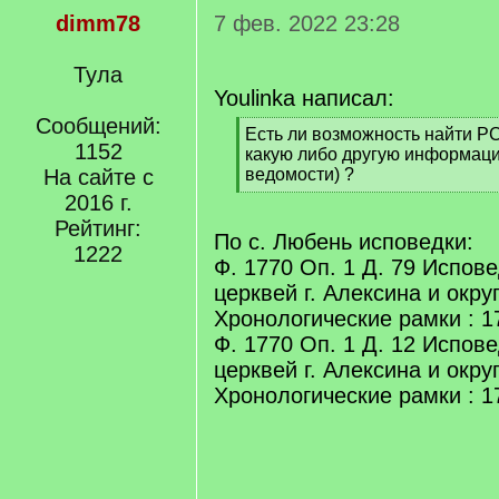
dimm78
7 фев. 2022 23:28
Тула
Youlinka написал:
Сообщений:
[
Есть ли возможность найти Р
1152
q
какую либо другую информац
]
На сайте с
ведомости) ?
[
2016 г.
/
Рейтинг:
q
По с. Любень исповедки:
1222
]
Ф. 1770 Оп. 1 Д. 79 Испов
церквей г. Алексина и округ
Хронологические рамки : 1
Ф. 1770 Оп. 1 Д. 12 Испов
церквей г. Алексина и округ
Хронологические рамки : 1