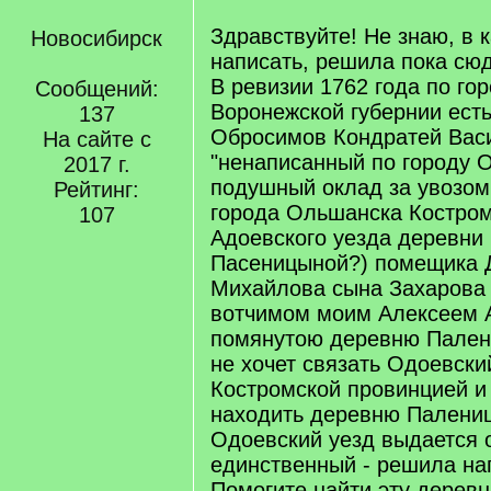
Здравствуйте! Не знаю, в 
Новосибирск
написать, решила пока сюд
В ревизии 1762 года по го
Сообщений:
Воронежской губернии есть
137
Обросимов Кондратей Вас
На сайте с
"ненаписанный по городу 
2017 г.
подушный оклад за увозом
Рейтинг:
города Ольшанска Костром
107
Адоевского уезда деревни
Пасеницыной?) помещика 
Михайлова сына Захарова
вотчимом моим Алексеем 
помянутою деревню Палени
не хочет связать Одоевски
Костромской провинцией и
находить деревню Палениц
Одоевский уезд выдается 
единственный - решила на
Помогите найти эту дерев