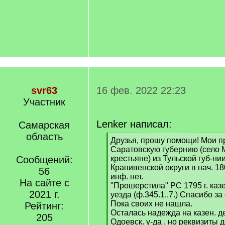
svr63
16 фев. 2022 22:23
Участник
Lenker написал:
Самарская
область
[
Друзья, прошу помощи! Мои п
q
Саратовскую губернию (село М
]
Сообщений:
крестьяне) из Тульской губ-н
Крапивенской округи в нач. 180
56
инф. нет.
На сайте с
"Прошерстила" РС 1795 г. казе
2021 г.
уезда (ф.345.1..7.) Спасибо за 
Пока своих не нашла.
Рейтинг:
Осталась надежда на казен. д
205
Одоевск. у-да , но реквизиты 