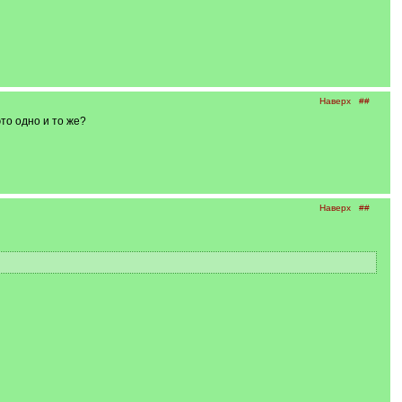
Наверх
##
то одно и то же?
Наверх
##