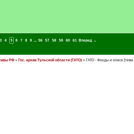
3
4
5
6
7
8
9
...
56
57
58
59
60
61
Вперед →
хивы РФ
»
Гос. архив Тульской области (ГАТО)
» ГАТО - Фонды и описи [тем