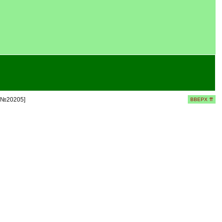
а №20205]
ВВЕРХ ⇈