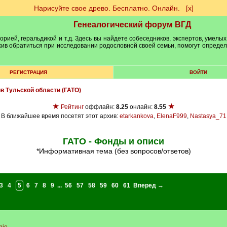
Нарисуйте свое древо. Бесплатно. Онлайн.
[х]
Генеалогический форум ВГД
рией, геральдикой и т.д. Здесь вы найдете собеседников, экспертов, умелых
рхив обратиться при исследовании родословной своей семьи, помогут опреде
РЕГИСТРАЦИЯ
ВОЙТИ
ив Тульской области (ГАТО)
★
★
Рейтинг
оффлайн:
8.25
онлайн:
8.55
В ближайшее время посетят этот архив:
etarkankova
,
ElenaF999
,
Nastasya_71
ГАТО - Фонды и описи
*Информативная тема (без вопросов/ответов)
3
4
5
6
7
8
9
...
56
57
58
59
60
61
Вперед →