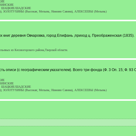
КИЕ
ЕЛАВИНСКИЕ
КОВЫ, ШАЦКИЕ/ШАДСКИЕ
ки); ЗОЛОТУХИНЫ (Высокая; Мелынь; Нижняя Савина), АЛЕКСЕЕВЫ (Мелынь)
 книг деревня Овчаровка, город Епифань ,приход ц. Преображенская (1835).
ьевых из Кесовогорского района,Тверской области.
 есть описи (с географическим указателем). Всего три фонда (Ф. 3 Оп. 15; Ф. 93 О
КИЕ
ЕЛАВИНСКИЕ
КОВЫ, ШАЦКИЕ/ШАДСКИЕ
ки); ЗОЛОТУХИНЫ (Высокая; Мелынь; Нижняя Савина), АЛЕКСЕЕВЫ (Мелынь)