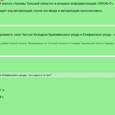
nie
портал «Архивы Тульской области» в конкурсе информатизации «ПРОФ-IT».
идет код авторизации, после его ввода и авторизации проголосовать.
скажите, село Частые Колодези Крапивенского уезда и Епифанского уезда - э
района Омской области, Филимоновых из Тульской области и Соломках Харьковской области Украины
 Епифанского уезда - это одно и то же?
. у.
 г.