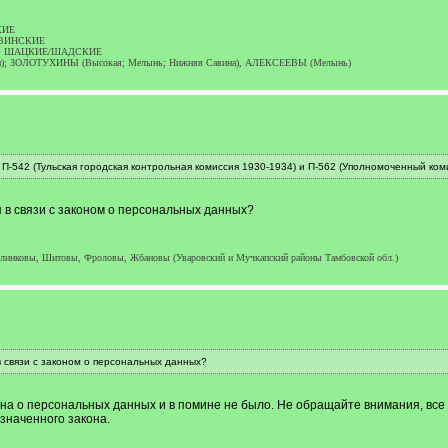
КИЕ
ЕЛАВИНСКИЕ
КОВЫ, ШАЦКИЕ/ШАДСКИЕ
ки); ЗОЛОТУХИНЫ (Высокая; Мелынь; Нижняя Савина), АЛЕКСЕЕВЫ (Мелынь)
542 (Тульская городская контрольная комиссия 1930-1934) и П-562 (Уполномоченный комис
я в связи с законом о персональных данных?
Блинковы, Шитовы, Фроловы, Жбановы (Уваровский и Мучкапский районы Тамбовской обл.)
 в связи с законом о персональных данных?
кона о персональных данных и в помине не было. Не обращайте внимания, вс
 означенного закона.