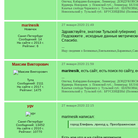
Опочка; Кабардино-Балкария; Ленинград: ДОНДУКОВС
Кудеверь Новоржев. у. Псковской губ.; Ленинград: Б
Казачья слобода Чернского у. Тульской губ.: ШАТ
Новосильский у. Тульской губ.: БРУСЕНЦЕВЫ (Полян
marinesik
27 января 2020 21:49
Новичок
Здравствуйте, знатоки Тульской губернии)
Подскажите , исходные данные метрических
Санкт-Петербург
Сообщений: 14
Спасибо.
На сайте с 2013 г.
Рейтинг: 6
---
Ищу сведения о Беляковых,Емельяновых,Барановых,Савел
Максим Викторович
27 января 2020 21:59
marinesik
, есть сайт, есть поиск по сайту,
---
Тула
Опочка; Кабардино-Балкария; Ленинград: ДОНДУКОВС
Сообщений: 2111
Кудеверь Новоржев. у. Псковской губ.; Ленинград: Б
На сайте с 2017 г.
Казачья слобода Чернского у. Тульской губ.: ШАТ
Рейтинг: 1475
Новосильский у. Тульской губ.: БРУСЕНЦЕВЫ (Полян
ygv
27 января 2020 22:15
marinesik написал:
Санкт-Петербург
[
город Епифань ,приход ц. Преображенская
Сообщений: 13452
q
[
На сайте с 2010 г.
]
/
Рейтинг: 10770
q
Есть кое что и на сайте мормонов
]