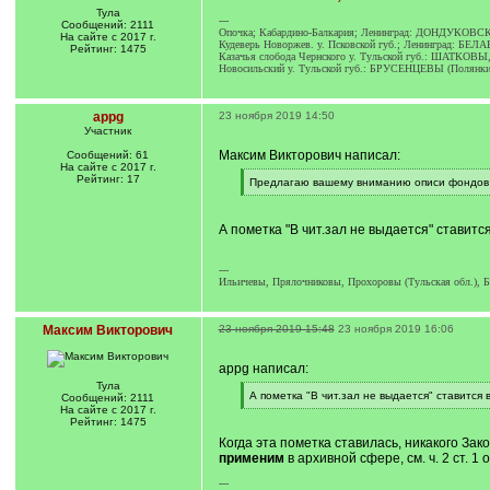
Тула
---
Сообщений: 2111
Опочка; Кабардино-Балкария; Ленинград: ДОНДУКОВС
На сайте с 2017 г.
Кудеверь Новоржев. у. Псковской губ.; Ленинград: Б
Рейтинг: 1475
Казачья слобода Чернского у. Тульской губ.: ШАТ
Новосильский у. Тульской губ.: БРУСЕНЦЕВЫ (Полян
appg
23 ноября 2019 14:50
Участник
Максим Викторович написал:
Сообщений: 61
На сайте с 2017 г.
Рейтинг: 17
[
Предлагаю вашему вниманию описи фондов П-
q
[
]
/
q
А пометка "В чит.зал не выдается" ставитс
]
---
Ильичевы, Прялочниковы, Прохоровы (Тульская обл.), 
Максим Викторович
23 ноября 2019 15:48
23 ноября 2019 16:06
appg написал:
Тула
[
А пометка "В чит.зал не выдается" ставится
Сообщений: 2111
q
[
На сайте с 2017 г.
]
/
Рейтинг: 1475
q
Когда эта пометка ставилась, никакого За
]
применим
в архивной сфере, см. ч. 2 ст. 1
---