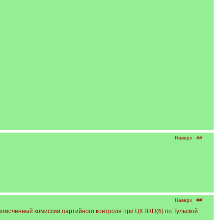
Наверх
##
Наверх
##
номоченный комиссии партийного контроля при ЦК ВКП(б) по Тульской