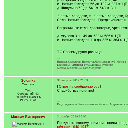
д. Покровка 39 дв. 126 м. 127 ж. ЦПШ
с. Частые Колодези 56 дв. 192 м. 237 ж. Ц
д. Шипулино 59 дв. 541 м. 543 ж. ЗШ
-Частые Колодези, с. - Частые Колодези, Кр.
Село Частые Колодези - Предтеченская ц. 
Пограничные села: Красногорье, Архангел
д. Акулово 3 в. 149 дв. 532 м. 585 ж. ЦПШ
с. Частые Колодези 110 дв. 325 м. 384 ж. 
Т.О.Совсем другая разница.
---
Вилины,Кармаковы-Петербург,Ярославская губ.,Москва
Боженовы,Ахматовы-Тула,Москва,Петербург.
Маркус,Макогон-Донбасс,Молдавия
Solomka
30 августа 2019 21:09
Участник
[
Ответ на сообщение ygv
]
Спасибо, все понятно!
Тула
Сообщений: 53
На сайте с 2016 г.
Рейтинг: 46
---
Ищу сведения об Анисимовых из Ушаково Муромцевского 
Максим Викторович
3 октября 2019 19:00
Предлагаю вашему вниманию описи фонд
области 1940-1947)
.