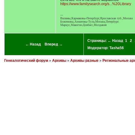
https://www.familysearch.org/s...%20Library
---
Вилины,Кармаковы-Петербург,Ярославская губ.,Москва
Боженовы,Ахматовы-Тула,Москва,Петербург.
Маркус,Макогон-Донбасс,Молдавия
Страницы:
← Назад
1
2
← Назад
Вперед →
Модератор:
Tasha56
Генеалогический форум
»
Архивы
»
Архивы разные
»
Региональные ар