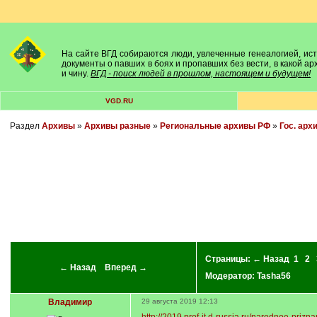
На сайте ВГД собираются люди, увлеченные генеалогией, исто
документы о павших в боях и пропавших без вести, в какой а
и чину.
ВГД - поиск людей в прошлом, настоящем и будущем!
VGD.RU
Раздел
Архивы
»
Архивы разные
»
Региональные архивы РФ
»
Гос. арх
Страницы:
← Назад
1
2
← Назад
Вперед →
Модератор:
Tasha56
Bлaдимиp
29 августа 2019 12:13