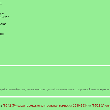
ПШ
 у.
1902 г.
ьское
ЦПШ
района Омской области, Филимоновых из Тульской области и Соломках Харьковской области Украины
ов
П-542 (Тульская городская контрольная комиссия 1930-1934)
и
П-562 (Упол