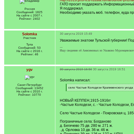
http://2019.prof-it.d-russia.ru/narodnoe-prizna
ГАТО просит поддержать Информационный 
Я поддержал.
Россия
Сообщений: 1825
Необходимо указать моб. телефон, куда пр
На сайте с 2007 г.
Рейтинг: 2402
Solomka
30 августа 2019 15:49
Участник
Уважаемые знатоки Тульской губернии! Под
Тула
---
Сообщений: 53
Ищу сведения об Анисимовых из Ушаково Муромцевского 
На сайте с 2016 г.
Рейтинг: 46
ygv
30 августа 2019 16:50
30 августа 2019 16:51
Solomka написал:
Санкт-Петербург
[
село Частые Колодези Крапивенского уезда и
Сообщений: 13452
q
[
На сайте с 2010 г.
]
/
Рейтинг: 10770
q
НОВЫЙ КЕППЕН,1915-1916гг
]
-Частые Колодези, с. - Частые Колодези, Еп
Село Частые Колодези - Покровская ц. 1856
Пограничные села: Богданово
д. Бегичево 75 дв. 280 м. 271 ж.
. д. Орловка 10 дв. 36 м. 46 ж.