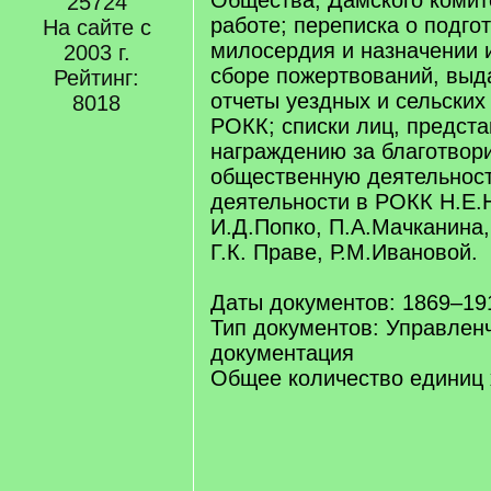
Общества, Дамского комите
25724
работе; переписка о подго
На сайте с
милосердия и назначении и
2003 г.
сборе пожертвований, выд
Рейтинг:
отчеты уездных и сельских
8018
РОКК; списки лиц, предст
награждению за благотвор
общественную деятельност
деятельности в РОКК Н.Е.
И.Д.Попко, П.А.Мачканина,
Г.К. Праве, Р.М.Ивановой.
Даты документов: 1869–191
Тип документов: Управлен
документация
Общее количество единиц 