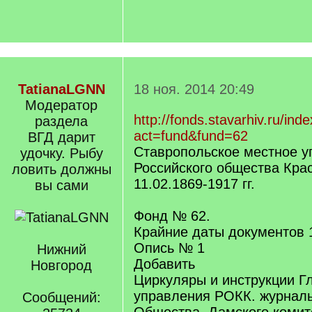
TatianaLGNN
18 ноя. 2014 20:49
Модератор
http://fonds.stavarhiv.ru/ind
раздела
act=fund&fund=62
ВГД дарит
Ставропольское местное у
удочку. Рыбу
Российского общества Кра
ловить должны
11.02.1869-1917 гг.
вы сами
Фонд № 62.
Крайние даты документов 
Опись № 1
Нижний
Добавить
Новгород
Циркуляры и инструкции Г
управления РОКК. журнал
Сообщений: