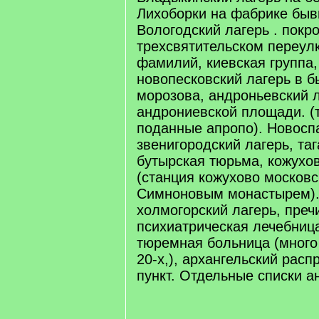
Лихоборки на фабрике быв
Вологодский лагерь . покр
трехсвятительском переулк
фамилий, киевская группа
новопесковский лагерь в 
морозова, андроньевский л
андрониевской площади. (
поданные апропо). Новоспа
звенигородский лагерь, та
бутырская тюрьма, кожухов
(станция кожухово московс
Симноновым монастырем).и
холмогорский лагерь, преч
психиатрическая лечебниц
тюремная больница (много
20-х,), архангельский рас
пункт. Отдельные списки а