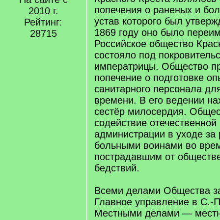
попечения о раненых и бол
2010 г.
устав которого был утвержд
Рейтинг:
1869 году оно было переи
28715
Российское общество Красн
состояло под покровитель
императрицы. Общество пр
попечение о подготовке оп
санитарного персонала дл
времени. В его ведении н
сестёр милосердия. Общес
содействие отечественной
администрации в уходе за
больными воинами во вре
пострадавшим от обществе
бедствий.
Всеми делами Общества з
Главное управление в С.-П
Местными делами — местн