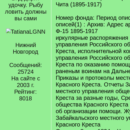
Чита (1895-1917)
удочку. Рыбу
ловить должны
Номер фонда: Период опис
вы сами
описей(1) : Архив: Адрес а
Ф-15 1895-1917
иркулярные распоряжения 
управления Российского о
Нижний
Креста, исполнительной к
Новгород
управления Российского о
Креста по оказанию помощ
Сообщений:
раненым воинам на Дальне
25724
Приказы и протоколы мест
На сайте с
Красного Креста. Отчеты З
2003 г.
местного управления обще
Рейтинг:
Креста за разные годы, Ср
8018
общества Красного Креста з
об организации помощи. Ж
Забайкальского местного 
Красного Креста