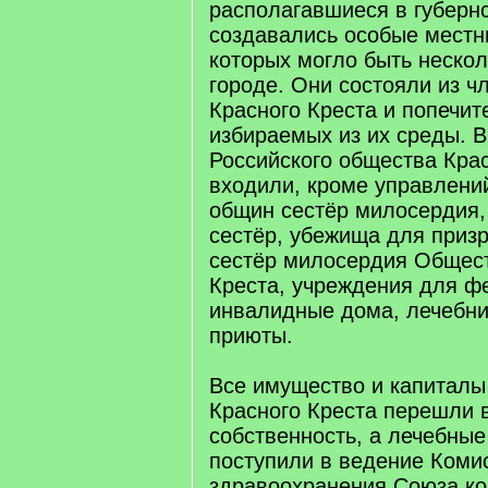
располагавшиеся в губернс
создавались особые местн
которых могло быть нескол
городе. Они состояли из 
Красного Креста и попечит
избираемых из их среды. В
Российского общества Кра
входили, кроме управлений
общин сестёр милосердия,
сестёр, убежища для приз
сестёр милосердия Общест
Креста, учреждения для ф
инвалидные дома, лечебни
приюты.
Все имущество и капиталы
Красного Креста перешли 
собственность, а лечебные
поступили в ведение Коми
здравоохранения Союза к