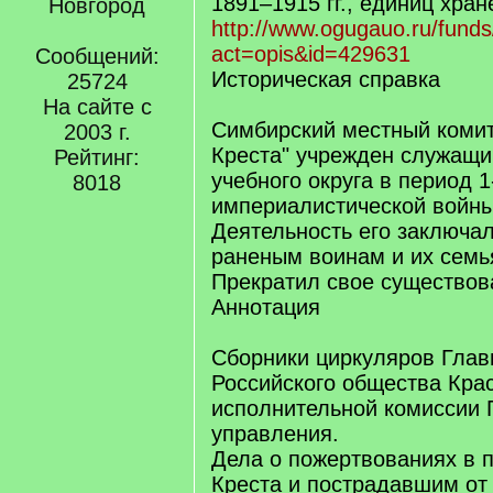
1891–1915 гг., единиц хран
Новгород
http://www.ogugauo.ru/funds
act=opis&id=429631
Сообщений:
Историческая справка
25724
На сайте с
Симбирский местный комит
2003 г.
Креста" учрежден служащи
Рейтинг:
учебного округа в период 1
8018
империалистической войны 
Деятельность его заключа
раненым воинам и их семь
Прекратил свое существова
Аннотация
Сборники циркуляров Глав
Российского общества Крас
исполнительной комиссии 
управления.
Дела о пожертвованиях в п
Креста и пострадавшим от