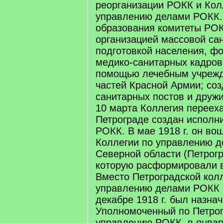
реорганизации РОКК и Кол
управлению делами РОКК.
образования комитеты РО
организацией массовой са
подготовкой населения, ф
медико-санитарных кадров
помощью лечебным учрежд
частей Красной Армии; со
санитарных постов и дружи
10 марта Коллегия перееха
Петрограде создан исполн
РОКК. В мае 1918 г. он во
Коллегии по управлению 
Северной области (Петрогр
которую расформировали в
Вместо Петроградской кол
управлению делами РОКК (
декабре 1918 г. был назна
Уполномоченный по Петро
управлению РОКК, в январе