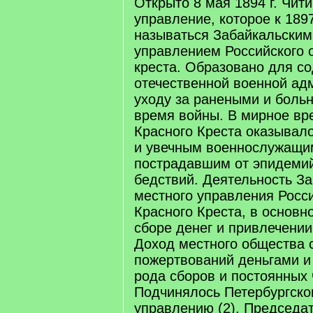
Открыто 8 мая 1894 г. Чит
управление, которое к 1897
называться Забайкальски
управлением Российского 
креста. Образовано для с
отечественной военной ад
уходу за ранеными и боль
время войны. В мирное вр
Красного Креста оказыва
и увечным военнослужащи
пострадавшим от эпидемий
бедствий. Деятельность За
местного управления Росс
Красного Креста, в основн
сборе денег и привлечении
Доход местного общества 
пожертвований деньгами и
рода сборов и постоянных 
Подчинялось Петербургско
управлению (2). Председа