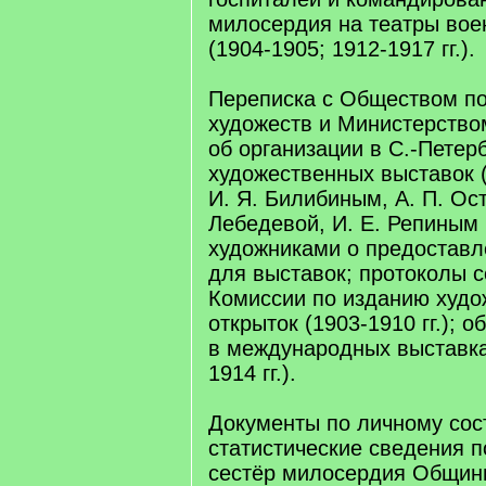
милосердия на театры вое
(1904-1905; 1912-1917 гг.).
Переписка с Обществом п
художеств и Министерство
об организации в С.-Петер
художественных выставок (1
И. Я. Билибиным, А. П. Ос
Лебедевой, И. Е. Репиным 
художниками о предоставл
для выставок; протоколы 
Комиссии по изданию худ
открыток (1903-1910 гг.); 
в международных выставка
1914 гг.).
Документы по личному соста
статистические сведения п
сестёр милосердия Общины