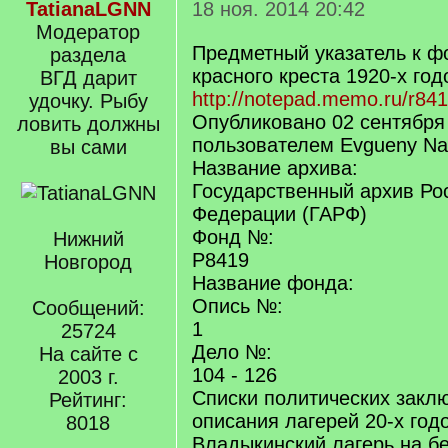
TatianaLGNN
18 ноя. 2014 20:42
Модератор
Предметный указатель к ф
раздела
красного креста 1920-х год
ВГД дарит
http://notepad.memo.ru/r841
удочку. Рыбу
Опубликовано 02 сентября
ловить должны
пользователем Evgueny Na
вы сами
Название архива:
Государственный архив Ро
Федерации (ГАРФ)
Фонд №:
Нижний
Р8419
Новгород
Название фонда:
Опись №:
Сообщений:
1
25724
Дело №:
На сайте с
104 - 126
2003 г.
Списки политических закл
Рейтинг:
описания лагерей 20-х год
8018
Владыкинский лагерь на бе