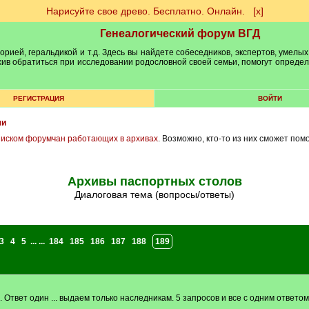
Нарисуйте свое древо. Бесплатно. Онлайн.
[х]
Генеалогический форум ВГД
рией, геральдикой и т.д. Здесь вы найдете собеседников, экспертов, умелых
рхив обратиться при исследовании родословной своей семьи, помогут опреде
РЕГИСТРАЦИЯ
ВОЙТИ
ми
писком форумчан работающих в архивах
. Возможно, кто-то из них сможет пом
Архивы паспортных столов
Диалоговая тема (вопросы/ответы)
3
4
5
... ...
184
185
186
187
188
189
. Ответ один ... выдаем только наследникам. 5 запросов и все с одним ответом