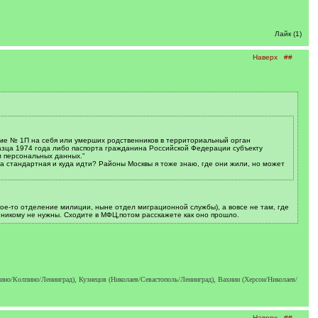
Лайк (1)
Наверх
##
орме № 1П на себя или умерших родственников в территориальный орган
азца 1974 года либо паспорта гражданина Российской Федерации субъекту
м персональных данных."
са стандартная и куда идти? Районы Москвы я тоже знаю, где они жили, но может
кое-то отделение милиции, ныне отдел миграционной службы), а вовсе не там, где
о никому не нужны. Сходите в МФЦ,потом расскажете как оно прошло.
о/Колпино/Ленинград), Кузнецов (Николаев/Севастополь/Ленинград), Вахнин (Херсон/Николаев/
Наверх
##