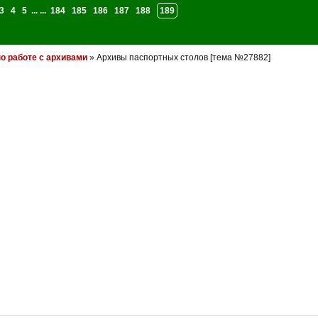
3
4
5
... ...
184
185
186
187
188
189
о работе с архивами
» Архивы паспортных столов [тема №27882]