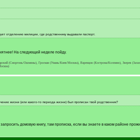
вует отделению милиции, где родственнику выдавали паспорт.
онятнее! На следующей неделе пойду.
кий (Сморгонь/Ошмяны), Гросман (Умань/Киев/Москва), Варенцов (Кострома/Колпино), Зверев (Залазин
Москва)
течение жизни (или какого-то периода жизни) был прописан твой родственник?
 запросить домовую книгу, там прописка, если вы знаете в каком районе прож