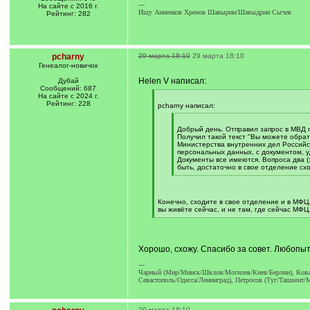
---
На сайте с 2016 г.
Ищу Анненков Хренов Шавырин/Шавыдрин Сычев
Рейтинг: 282
pcharny
29 марта 18:10
29 марта 18:10
Генеалог-новичок
Helen V написал:
Дубай
Сообщений: 687
На сайте с 2024 г.
[
Рейтинг: 228
q
pcharny написал:
]
[
q
Добрый день. Отправил запрос в МВД п
]
Получил такой текст "Вы можете обрат
Министерства внутренних дел Российс
персональных данных, с документом, 
Документы все имеются. Вопроса два (
быть, достаточно в свое отделение сх
[
/
q
]
Конечно, сходите в свое отделение и в МФЦ.
вы живёте сейчас, и не там, где сейчас МФЦ
[
/
q
]
Хорошо, схожу. Спасибо за совет. Любопытн
---
Чарный (Мир/Минск/Шклов/Могилев/Киев/Берлин), Коварс
Севастополь/Одесса/Ленинград), Петросов (Туг/Ташкент/
29 марта 18:10