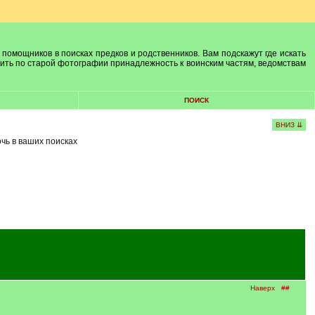
 помощников в поисках предков и родственников. Вам подскажут где искать
лить по старой фотографии принадлежность к воинским частям, ведомствам
ПОИСК
ВНИЗ ⇊
очь в ваших поисках
Наверх
##