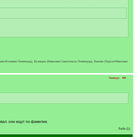
о/Колпино/Ленинград), Кузнецов (Николаев/Севастополь/Ленинград), Вахнин (Херсон/Николаев/
Наверх
##
ивал. они ищут по фамилии.
Лайк (1)