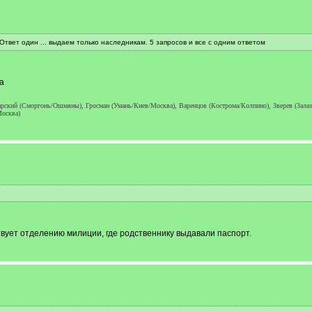
 Ответ один ... выдаем только наследникам. 5 запросов и все с одним ответом
а
кий (Сморгонь/Ошмяны), Гросман (Умань/Киев/Москва), Варенцов (Кострома/Колпино), Зверев (Залазин
Москва)
твует отделению милиции, где родственнику выдавали паспорт.