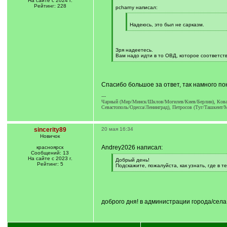
На сайте с 2024 г.
[
Рейтинг: 228
q
pcharny написал:
]
[
q
Надеюсь, это был не сарказм.
]
[
/
q
]
Зря надеетесь.
Вам надо идти в то ОВД, которое соответст
[
/
q
]
Спасибо большое за ответ, так намного п
---
Чарный (Мир/Минск/Шклов/Могилев/Киев/Берлин), Коварс
Севастополь/Одесса/Ленинград), Петросов (Туг/Ташкент/
sincerity89
20 мая 16:34
Новичок
Andrey2026 написал:
красноярск
Сообщений: 13
На сайте с 2023 г.
[
Добрый день!
Рейтинг: 5
q
Подскажите, пожалуйста, как узнать, где в 
]
[
/
q
]
доброго дня! в администрации города/села