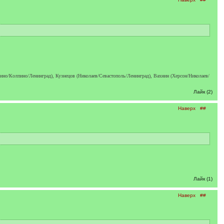
о/Колпино/Ленинград), Кузнецов (Николаев/Севастополь/Ленинград), Вахнин (Херсон/Николаев/
Лайк (2)
Наверх
##
Лайк (1)
Наверх
##