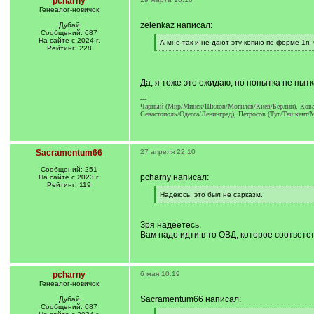
pcharny
Генеалог-новичок
zelenkaz написал:
Дубай
Сообщений: 687
На сайте с 2024 г.
[
А мне так и не дают эту копию по форме 1п.
Рейтинг: 228
q
[
]
/
q
]
Да, я тоже это ожидаю, но попытка не пытк
---
Чарный (Мир/Минск/Шклов/Могилев/Киев/Берлин), Коварс
Севастополь/Одесса/Ленинград), Петросов (Туг/Ташкент/
Sacramentum66
27 апреля 22:10
Сообщений: 251
pcharny написал:
На сайте с 2023 г.
Рейтинг: 119
[
Надеюсь, это был не сарказм.
q
[
]
/
q
Зря надеетесь.
]
Вам надо идти в то ОВД, которое соответс
pcharny
6 мая 10:19
Генеалог-новичок
Sacramentum66 написал:
Дубай
Сообщений: 687