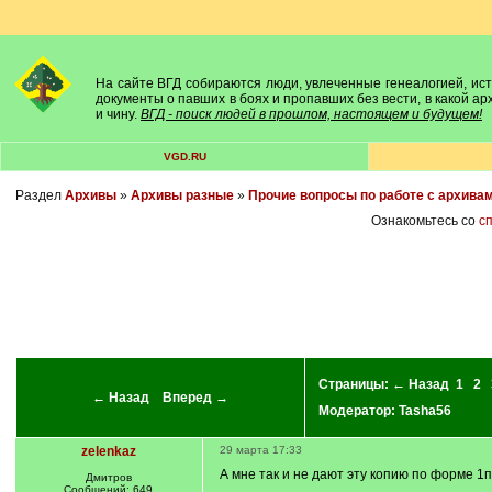
На сайте ВГД собираются люди, увлеченные генеалогией, исто
документы о павших в боях и пропавших без вести, в какой а
и чину.
ВГД - поиск людей в прошлом, настоящем и будущем!
VGD.RU
Раздел
Архивы
»
Архивы разные
»
Прочие вопросы по работе с архива
Ознакомьтесь со
с
Страницы:
← Назад
1
2
← Назад
Вперед →
Модератор:
Tasha56
zelenkaz
29 марта 17:33
А мне так и не дают эту копию по форме 1п
Дмитров
Сообщений: 649