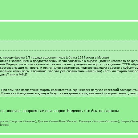
о поводу формы 1П на двух родственников (оба на 1974 жили в Москве).
иться с заявлением о предоставлении копии заявления о выдаче (замене) паспорта по ф
кой Федерации по месту жительства или по месту выдачи паспорта гражданина СССР обр
удостоверяющим личность, и оригиналов документов, подтверждающих родство с субъекто
заранее извиняюсь, я понимаю, что это уже спрашивали наверняка) - есть ли форма запро
одить? или в МФЦ?
 При том, что паспортные формы хранятся там, где человек получал советский паспорт (та
. И они не объединены в единую базу, так как кроме исследователей истории семьи, давн
о, конечно, направят ли они запрос. Надеюсь, это был не сарказм.
кий (Сморгонь/Ошмяны), Гросман (Умань/Киев/Москва), Варенцов (Кострома/Колпино), Зверев (Залазин
Москва)