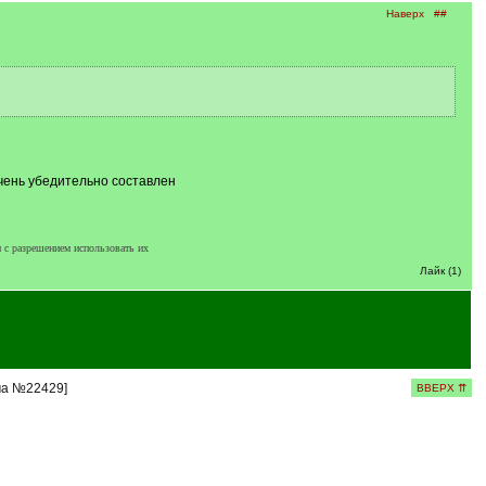
Наверх
##
очень убедительно составлен
 с разрешением использовать их
Лайк (1)
ма №22429]
ВВЕРХ ⇈