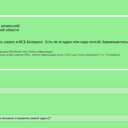
. репрессий)
кой области
ть запрос в ФСБ Беларуси . Есть ли эл.адрес или надо почтой, бумажным пись
одворец Витебской губ).Любую информацию.
ож) штабс-капитан РИА, любую информацию после 1920 года ("след обрывается" в г. Уссурийске)
 письмом отправлять (какой адрес)?