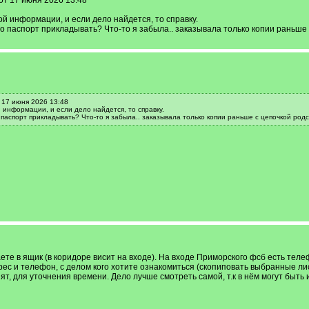
от 17 июня 2026 13:48
ой информации, и если дело найдется, то справку.
 паспорт прикладывать? Что-то я забыла.. заказывала только копии раньше 
 17 июня 2026 13:48
й информации, и если дело найдется, то справку.
аспорт прикладывать? Что-то я забыла.. заказывала только копии раньше с цепочкой родс
ете в ящик (в коридоре висит на входе). На входе Приморского фсб есть теле
ес и телефон, с делом кого хотите ознакомиться (скопиповать выбранные лис
т, для уточнения времени. Дело лучше смотреть самой, т.к в нём могут быт