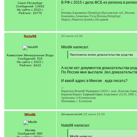
В РФ с 2015 г дела ФСБ из региона в реги
Санкт-Петербург
Сообщений: 13452
---
На сайте с 2010 г.
Вилины,Кармаковы-Петербург,Ярославская губ.,Москва
Рейтинг: 10770
Боженовы,Ахматовы-Тула,Москва,Петербург.
Маркус,Макогон-Донбасс,Молдавия
Nata98
20 июля 14:36
Mlodik написал:
[
Приложила копии доказательства родства
Кавказские Минеральные Воды
q
[
Сообщений: 533
]
/
На сайте с 2023 г.
q
Рейтинг: 6410
А если нет документов доказательства род
]
По России мне выслали ,без доказательства
И какой адрес в Минске ..куда писать?
---
Вериго(а) Игнатий Францевич (1833 г. рож.,Католик,Одн
Веригин-Вериго Евфимий-Ефим Алексеевич (13.01.1896 г.р
Артюховы ст.Ессентукская
Матюнины г. Ессентуки
Mlodik
20 июля 14:46
20 июля 15:35
Nata98 написал:
Москва
[
Сообщений: 890
q
Mlodik написал:
На сайте с 2010 г.