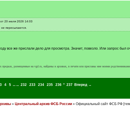
 от 20 июля 2026 14:03
н не пересылаются.
 году все же прислали дело для просмотра. Значит, повезло. Или запрос был 
 предках, размещенные на vgd.ru, найдены в архивах, в печати или присланы мне моими родственниками
3
4
5
... ...
232
233
234
235
236
*
237
Вперед →
архивы
»
Центральный архив ФСБ России
» Официальный сайт ФСБ РФ [те