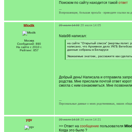
Поиском по сайту находится такой
ответ
]
---
Вопрошающие, большая просьба - приводите ссылки на д
Mlodik
20 июля 14:03
20 июля 14:05
Nata98 написал:
Москва
[
на сайте "Открытый список" (жертвы полит. 
Сообщений: 890
q
написано, что Архивное дело УКГБ Витебск
На сайте с 2010 г.
]
данные собраны в Беларуси
Рейтинг: 857
Уважаемые знатоки,, расскажите как сделать
[
/
q
]
Добрый день! Написала и отправила запро
родства. Мне прислали почтой ответ корот
смогла с ним ознакомиться. Мне позвонил
---
Персональные данные о моих родственниках, наших общих
ygv
20 июля 14:16
20 июля 14:21
>> Ответ на
сообщение
пользователя
Mlod
Когда это было ?