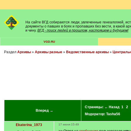
На сайте ВГД собираются люди, увлеченные генеалогией, исто
документы о павших в боях и пропавших без вести, в какой а
и чину.
ВГД - поиск людей в прошлом, настоящем и будущем!
VGD.RU
Раздел
Архивы
»
Архивы разные
»
Ведомственные архивы
»
Центральн
Страницы:
← Назад
1
2
Вперед →
Модератор:
Tasha56
Ekaterina_1973
17 июня 15:49