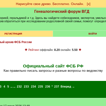
Нарисуйте свое древо. Бесплатно. Онлайн.
[х]
Генеалогический форум ВГД
рией, геральдикой и т.д. Здесь вы найдете собеседников, экспертов, умелых
рхив обратиться при исследовании родословной своей семьи, помогут опреде
РЕГИСТРАЦИЯ
ВОЙТИ
ый архив ФСБ России
★
★
Рейтинг
оффлайн:
8.20
онлайн:
5.50
Официальный сайт ФСБ РФ
как правильно писать запросы и разные вопросы по ведомству
3
4
5
... ...
232
233
234
235
236
*
237
Вперед →