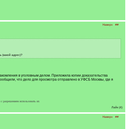
Наверх
##
 (какой адрес)?
накомления в уголовным делом. Приложила копии доказательства
ообщили, что дело для просмотра отправлено в УФСБ Москвы, где я
 с разрешением использовать их
Лайк (4)
Наверх
##