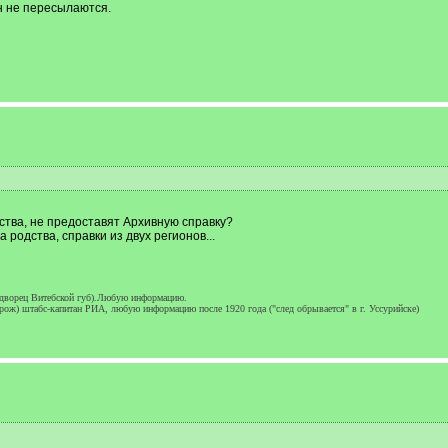
он не пересылаются.
ства, не предоставят Архивную справку?
 родства, справки из двух регионов...
одворец Витебской губ).Любую информацию.
ож) штабс-капитан РИА, любую информацию после 1920 года ("след обрывается" в г. Уссурийске)