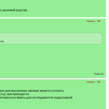
с цепочкой родства.
Наверх
##
тва.
Лайк (2)
Наверх
##
фон для внутренних звонков: можете уточнить
ты), кем приходится.
ь интересные факты для исследователя родословной