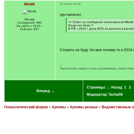
Mlodik
20 июля 14:52
ygv написал:
Москва
[
>> Ответ на сообщение пользователя Mlodik
Сообщений: 890
q
Когда это было ?
На сайте с 2010 г.
]
В РФ с 2015 г дела ФСБ из региона в регио
Рейтинг: 857
[
/
q
]
Спорить не буду. Но мне почему-то в 2018
---
Персональные данные о моих родственниках, наших общих
Страницы:
← Назад
1
2
Вперед →
Модератор:
Tasha56
Генеалогический форум
»
Архивы
»
Архивы разные
»
Ведомственные 