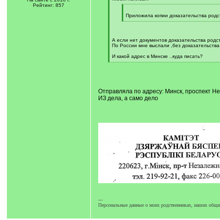
]
Рейтинг: 857
[
q
Приложила копии доказательства родс
]
[
/
q
]
А если нет документов доказательства родс
По России мне выслали ,без доказательства р
И какой адрес в Минске ..куда писать?
[
/
q
]
Отправляла по адресу: Минск, проспект Н
ИЗ дела, а само дело
---
Персональные данные о моих родственниках, наших общих