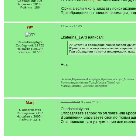
>> Ответ на
сообщение
пользователя
ygv
Сообщений: 395
На сайте с 2018 г.
Рейтинг: 186
Юрий, а если я хочу заказать поиск архивн
При обращении на поиск информации, надо
ygv
17 июня 16:05
Ekaterina_1973 написал:
Санкт-Петербург
[
>> Ответ на сообщение пользователя ygv от
Сообщений: 13452
q
Юрий, а если я хочу заказать поиск архивно
На сайте с 2010 г.
]
При обращении на поиск информации, надо п
Рейтинг: 10770
[
/
q
Нет.
]
---
Вилины,Кармаковы-Петербург,Ярославская губ.,Москва
Боженовы,Ахматовы-Тула,Москва,Петербург.
Маркус,Макогон-Донбасс,Молдавия
Marij
3 июля 21:14
3 июля 21:20
Charismatatyana
г. Владивосток
Отправляете запрос по эл.почте или броса
Сообщений: 2157
На сайте с 2005 г.
В заявлении указываете свой почтовый адр
Рейтинг: 2276
Они пришлют вам уведомление или позвоня