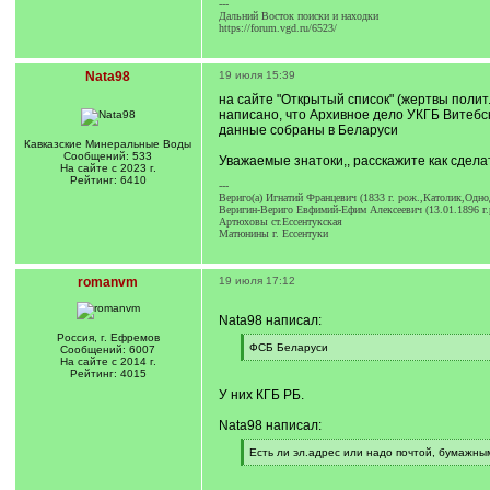
---
Дальний Восток поиски и находки
https://forum.vgd.ru/6523/
Nata98
19 июля 15:39
на сайте "Открытый список" (жертвы полит
написано, что Архивное дело УКГБ Витебс
данные собраны в Беларуси
Кавказские Минеральные Воды
Сообщений: 533
Уважаемые знатоки,, расскажите как сдела
На сайте с 2023 г.
Рейтинг: 6410
---
Вериго(а) Игнатий Францевич (1833 г. рож.,Католик,Одн
Веригин-Вериго Евфимий-Ефим Алексеевич (13.01.1896 г.р
Артюховы ст.Ессентукская
Матюнины г. Ессентуки
romanvm
19 июля 17:12
Nata98 написал:
Россия, г. Ефремов
[
ФСБ Беларуси
Сообщений: 6007
q
[
На сайте с 2014 г.
]
/
Рейтинг: 4015
q
У них КГБ РБ.
]
Nata98 написал:
[
Есть ли эл.адрес или надо почтой, бумажным
q
[
]
/
q