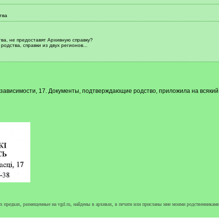
тва
тва, не предоставят Архивную справку?
одства, справки из двух регионов...
езависимости, 17. Документы, подтверждающие родство, приложила на всякий
 предках, размещенные на vgd.ru, найдены в архивах, в печати или присланы мне моими родственниками