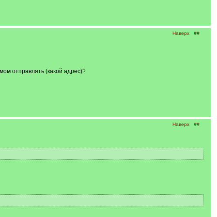
Наверх
##
мом отправлять (какой адрес)?
Наверх
##