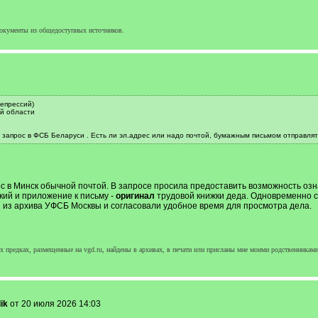
окументы из общедоступных источников.
репрессий)
ой области
 запрос в ФСБ Беларуси . Есть ли эл.адрес или надо почтой, бумажным письмом отправлять
с в Минск обычной почтой. В запросе просила предоставить возможность оз
кий и приложение к письму -
оригинал
трудовой книжки деда. Одновременно с
и из архива УФСБ Москвы и согласовали удобное время для просмотра дела.
 предках, размещенные на vgd.ru, найдены в архивах, в печати или присланы мне моими родственниками
ik
от 20 июля 2026 14:03