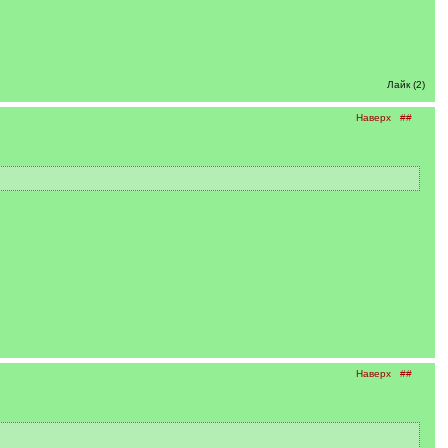
Лайк (2)
Наверх
##
Наверх
##