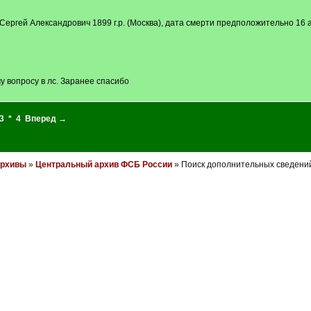
ргей Александрович 1899 г.р. (Москва), дата смерти предположительно 16 а
 вопросу в лс. Заранее спасибо
3
*
4
Вперед →
архивы
»
Центральный архив ФСБ России
» Поиск дополнительных сведени