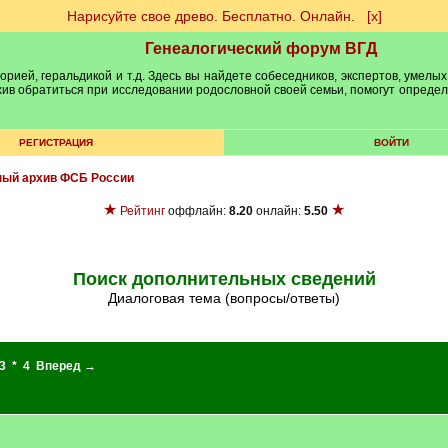
Нарисуйте свое древо. Бесплатно. Онлайн.
[х]
Генеалогический форум ВГД
рией, геральдикой и т.д. Здесь вы найдете собеседников, экспертов, умелых
рхив обратиться при исследовании родословной своей семьи, помогут опреде
РЕГИСТРАЦИЯ
ВОЙТИ
ый архив ФСБ России
★
★
Рейтинг
оффлайн:
8.20
онлайн:
5.50
Поиск дополнительных сведений
Диалоговая тема (вопросы/ответы)
3
*
4
Вперед →