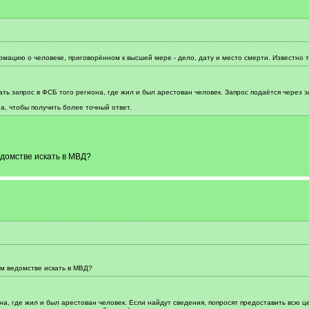
мацию о человеке, приговорённом к высшей мере - дело, дату и место смерти. Известно т
ать запрос в ФСБ того региона, где жил и был арестован человек. Запрос подаётся через
а, чтобы получить более точный ответ.
едомстве искать в МВД?
ом ведомстве искать в МВД?
а, где жил и был арестован человек. Если найдут сведения, попросят предоставить всю це