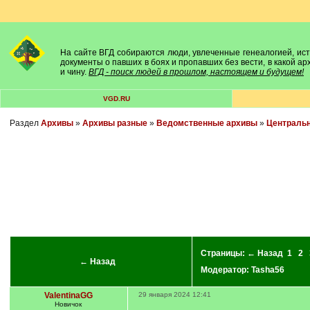
На сайте ВГД собираются люди, увлеченные генеалогией, исто
документы о павших в боях и пропавших без вести, в какой а
и чину.
ВГД - поиск людей в прошлом, настоящем и будущем!
VGD.RU
Раздел
Архивы
»
Архивы разные
»
Ведомственные архивы
»
Центральн
Страницы:
← Назад
1
2
← Назад
Модератор:
Tasha56
ValentinaGG
29 января 2024 12:41
Новичок