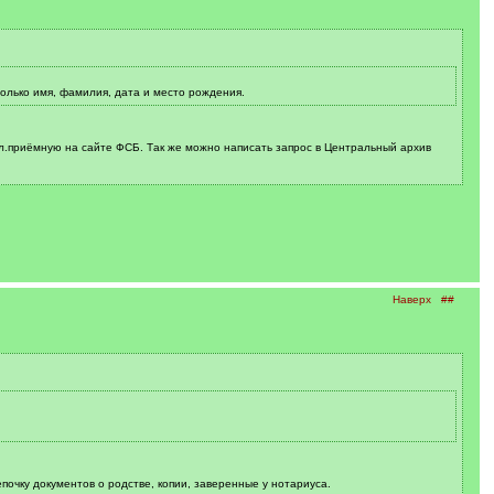
олько имя, фамилия, дата и место рождения.
 эл.приёмную на сайте ФСБ. Так же можно написать запрос в Центральный архив
Наверх
##
почку документов о родстве, копии, заверенные у нотариуса.