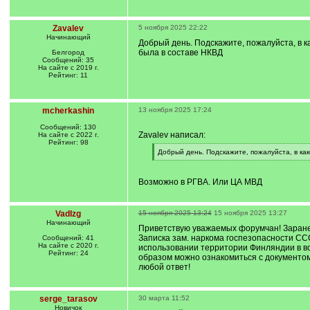
Zavalev
5 ноября 2025 22:22
Начинающий
Добрый день. Подскажите, пожалуйста, в 
была в составе НКВД
Белгород
Сообщений: 35
На сайте с 2019 г.
Рейтинг: 11
mcherkashin
13 ноября 2025 17:24
Сообщений: 130
Zavalev написал:
На сайте с 2022 г.
Рейтинг: 98
[
Добрый день. Подскажите, пожалуйста, в ка
q
[
]
/
q
Возможно в РГВА. Или ЦА МВД
]
VadIzg
15 ноября 2025 13:24
15 ноября 2025 13:27
Начинающий
Приветствую уважаемых форумчан! Заранее 
Записка зам. наркома госпезопасности ССС
Сообщений: 41
На сайте с 2020 г.
использовании территории Финляндии в воен
Рейтинг: 24
образом можно ознакомиться с документом 
любой ответ!
serge_tarasov
30 марта 11:52
Новичок