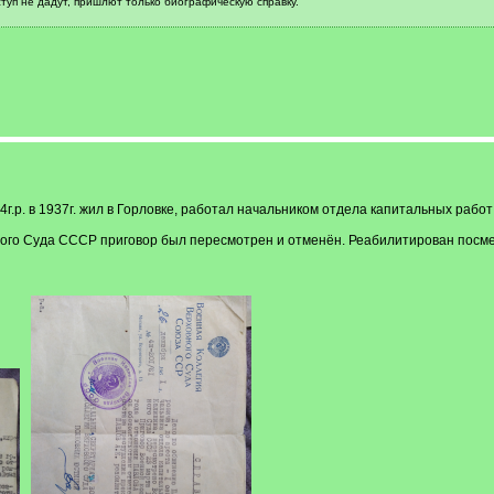
туп не дадут, пришлют только биографическую справку.
.р. в 1937г. жил в Горловке, работал начальником отдела капитальных работ
ного Суда СССР приговор был пересмотрен и отменён. Реабилитирован посме