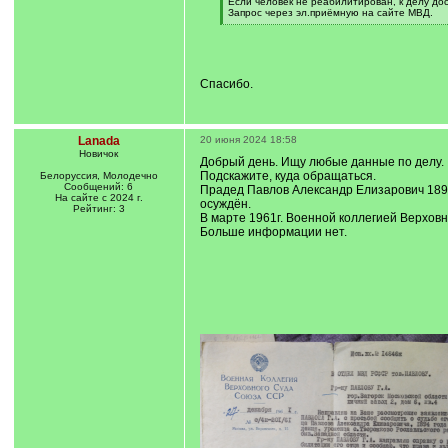
Если человек не реабилитирован, к делу дос
Запрос через эл.приёмную на сайте МВД.
[
/
q
]
Спасибо.
Lanada
20 июня 2024 18:58
Новичок
Добрый день. Ищу любые данные по делу.
Подскажите, куда обращаться.
Белоруссия, Молодечно
Сообщений: 6
Прадед Павлов Александр Елизарович 1894г
На сайте с 2024 г.
осуждён.
Рейтинг: 3
В марте 1961г. Военной коллегией Верхов
Больше информации нет.