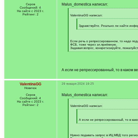
Malus_domestica написал:
Серов
Сообщений: 4
На сайте с 2023 г.
[
Рейтинг: 2
q
ValentinaGG написал:
]
[
q
Здравствуйте. Реально ли найти инфор
]
[
/
q
]
Если речь о репрессированном, то надо под
ФСБ, тоже через эл.приёмную.
Задавая вопрос, конкретизируйте, пожалуйст
[
/
q
]
А если не репрессированный, то в каком в
ValentinaGG
29 января 2024 19:25
Новичок
Malus_domestica написал:
Серов
Сообщений: 4
На сайте с 2023 г.
[
Рейтинг: 2
q
ValentinaGG написал:
]
[
q
]
А если не репрессированный, то в как
[
/
q
]
Нужно подавать запрос в ИЦ МВД того регион