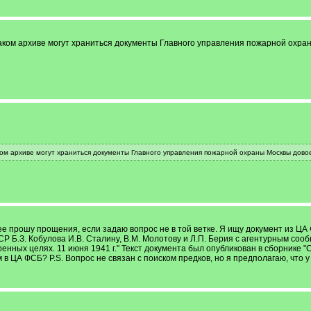
каком архиве могут храниться документы Главного управления пожарной охра
ком архиве могут храниться документы Главного управления пожарной охраны Москвы дово
прошу прощения, если задаю вопрос не в той ветке. Я ищу документ из ЦА Ф
Р Б.З. Кобулова И.В. Сталину, В.М. Молотову и Л.П. Берия с агентурным со
ных целях. 11 июня 1941 г." Текст документа был опубликован в сборнике "Се
в ЦА ФСБ? P.S. Вопрос не связан с поиском предков, но я предполагаю, что 