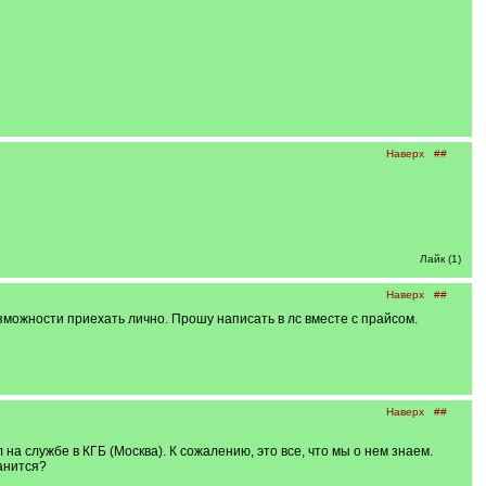
Наверх
##
Лайк (1)
Наверх
##
зможности приехать лично. Прошу написать в лс вместе с прайсом.
Наверх
##
на службе в КГБ (Москва). К сожалению, это все, что мы о нем знаем.
анится?