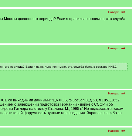
Наверх
##
ны Москвы довоенного периода? Если я правильно понимаю, эта служба
Наверх
##
енного периода? Если я правильно понимаю, эта служба была в составе НКВД
Наверх
##
СБ со выходными данными: "ЦА ФСБ, ф.3ос, оп.8, д.58, л.1851,1852.
общением о завершении подготовки Германии к войне с СССР и об
креты Гитлера на столе у Сталина. М., 1995 г." Не подкскажете, каким
у посетителей форума есть нужные мне сведения. Заранее спасибо за
Наверх
##