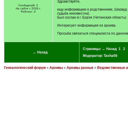
Здравствуйте,
Сообщений: 2
На сайте с 2026 г.
ищу информацию о родственнике, Шервуд Се
Рейтинг: 0
судьба неизвестна).
Был сослан в г. Борзя (Читинская область)
Интересует информация из архива.
Просьба связаться специалиста по данному
Страницы:
← Назад
1
2
← Назад
Модератор:
Tasha56
Генеалогический форум
»
Архивы
»
Архивы разные
»
Ведомственные 