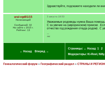
Здравствуйте, подскажите находили ли кни
ural-vgd01/15
3 августа 18:53
Начинающий
Уважаемые родоведы нужна Ваша помощь.М
С за увечие на (авроринском) прииске . Е
Сообщений: 32
На сайте с 2015 г.
отчество год рождения откуда родом) . С 
Рейтинг: 13
---
лис
Страницы:
← Назад
1
2
← Назад
Вперед →
Модераторы:
Ki-Reel
,
Nilly
Генеалогический форум
»
Географический раздел
»
СТРАНЫ И РЕГИО