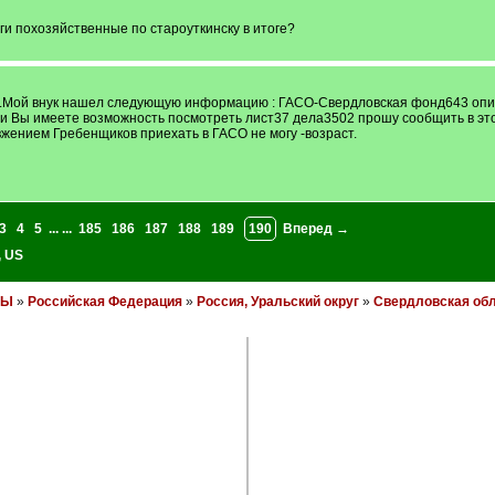
ги похозяйственные по староуткинску в итоге?
ой внук нашел следующую информацию : ГАСО-Свердловская фонд643 опись
сли Вы имеете возможность посмотреть лист37 дела3502 прошу сообщить в эт
увжением Гребенщиков приехать в ГАСО не могу -возраст.
3
4
5
... ...
185
186
187
188
189
190
Вперед →
,
US
НЫ
»
Российская Федерация
»
Россия, Уральский округ
»
Свердловская об