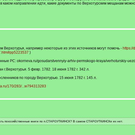
в каком направлении идти, какие документы по Верхотурским мещанам можно
м Верхотурья, например некоторые из этих источников могут помочь -
https:/
37.htm#pp5223537
)
ные РС: okorneva.ru/gosudarstvennyiy-arhiv-permskogo-kraya/verhoturskiy-uezd
н г.Верхотурья. 5 февр. 1782. 18 июня 1782 г. 342 л.
сленников по городу Верхотурью. 15 июня 1782 г. 145 л.
ia.ru/170/283/...w794313283
кать похозяйственные книги по п.СТАРОУТКИНСК? В самом СТАРОУТКИНСКе их нет.