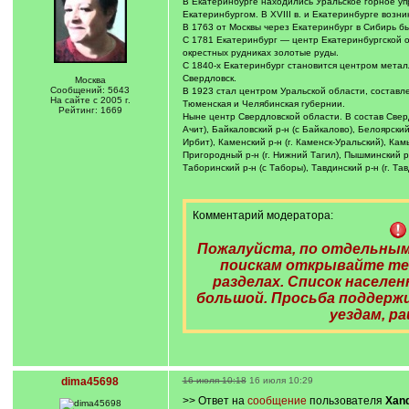
В Екатеринбурге находились Уральское горное уп
Екатеринбургом. В XVIII в. и Екатеринбурге возн
В 1763 от Москвы через Екатеринбург в Сибирь б
С 1781 Екатеринбург — центр Екатеринбургской 
окрестных рудниках золотые руды.
С 1840-х Екатеринбург становится центром металл
Свердловск.
Москва
Сообщений: 5643
В 1923 стал центром Уральской области, составле
На сайте с 2005 г.
Тюменская и Челябинская губернии.
Рейтинг: 1669
Ныне центр Свердловской области. В состав Свердло
Ачит), Байкаловский р-н (с Байкалово), Белоярский 
Ирбит), Каменский р-н (г. Каменск-Уральский), Кам
Пригородный р-н (г. Нижний Тагил), Пышминский р-н 
Таборинский р-н (с Таборы), Тавдинский р-н (г. Тавд
Комментарий модератора:
Пожалуйста, по отдельным
поискам открывайте те
разделах. Список населе
большой. Просьба поддержи
уездам, ра
dima45698
16 июля 10:18
16 июля 10:29
>> Ответ на
сообщение
пользователя
Xan