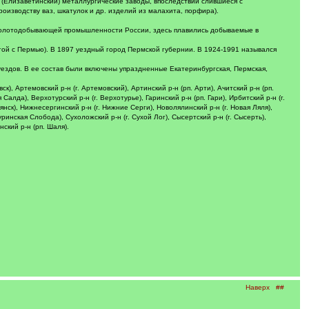
 (Елизаветинский) металлургические заводы, впоследствии слившиеся с
оизводству ваз, шкатулок и др. изделий из малахита, порфира).
и золотодобывающей промышленности России, здесь плавились добываемые в
гой с Пермью). В 1897 уездный город Пермской губернии. В 1924-1991 назывался
уездов. В ее состав были включены упраздненные Екатеринбургская, Пермская,
, Артемовский р-н (г. Артемовский), Артинский р-н (рп. Арти), Ачитский р-н (рп.
Салда), Верхотурский р-н (г. Верхотурье), Гаринский р-н (рп. Гари), Ирбитский р-н (г.
янск), Нижнесергинский р-н (г. Нижние Серги), Новолялинский р-н (г. Новая Ляля),
ринская Слобода), Сухоложский р-н (г. Сухой Лог), Сысертский р-н (г. Сысерть),
нский р-н (рп. Шаля).
Наверх
##