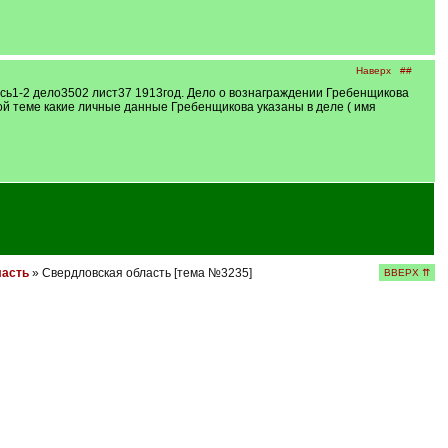
Наверх
##
1-2 дело3502 лист37 1913год. Дело о вознаграждении Гребенщикова
ой теме какие личные данные Гребенщикова указаны в деле ( имя
ласть
» Свердловская область [тема №3235]
ВВЕРХ ⇈