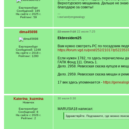
Верхотурского мещанина. Дальше не знаю 
благодарю за советы!
Екатеринбург
Сообщений: 185
---
На сайте с 2025 г.
t.me/savelyevgenealogy
Рейтинг: 59
dima45698
22 июля 7:18
22 июля 7:25
Ekbresident25
Вам нужно смотреть РС по посадским людя
Екатеринбург
Сообщений: 1248
https://forum.vgd.ru/post/252/21017/p52235
На сайте с 2018 г.
Рейтинг: 1280
Если нужен 1782, то здесь перечислены дан
ГАПК Фонд 111. Опись 1.
Дело. 2958. Ревизская сказка купцов и меща
Дело. 2959. Ревизская сказка мещан и реме
17 век здесь упоминается -
https://genealog
Katerina_kuzmina
30 июля 0:30
Новичок
MARUSIA18 написал:
Екатеринбург
Сообщений: 8
На сайте с 2026 г.
[
Здравствуйте. Подскажите, где можно поис
Рейтинг: 2
q
[
]
/
q
]