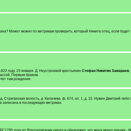
на? Может можно по метрикам проверить, который Никита отец, если будет о
 1822 году. 23 января. Д. Неустроевой крестьянин
Стефан Никитин Замараев
,
Вассой. Первым браком.
 Нет там рождения.
, Стриганская волость, д. Килачева. ф. 674, оп. 1, д. 15. Нужен Дмитрий ли
на записана в последующих метриках.
С1795 года по Ялуторовскому округу и обнаружил, что жена моего предка - Ма