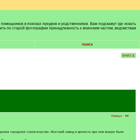
 помощников в поисках предков и родственников. Вам подскажут где искать
лить по старой фотографии принадлежность к воинским частям, ведомствам
ПОИСК
ВНИЗ ⇊
Наверх
##
ирокое городское строительство. Исетский завод и крепость при нем вскоре были