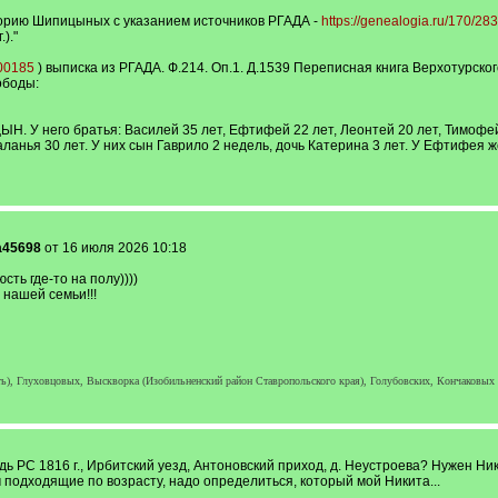
орию Шипицыных с указанием источников РГАДА -
https://genealogia.ru/170/283
)."
300185
) выписка из РГАДА. Ф.214. Оп.1. Д.1539 Переписная книга Верхотурско
ободы:
Н. У него братья: Василей 35 лет, Ефтифей 22 лет, Леонтей 20 лет, Тимофей
ланья 30 лет. У них сын Гаврило 2 недель, дочь Катерина 3 лет. У Ефтифея ж
a45698
от 16 июля 2026 10:18
сть где-то на полу))))
 нашей семьи!!!
), Глуховцовых, Выскворка (Изобильненский район Ставропольского края), Голубовских, Кончаковых (
дь РС 1816 г., Ирбитский уезд, Антоновский приход, д. Неустроева? Нужен Ник
м подходящие по возрасту, надо определиться, который мой Никита...