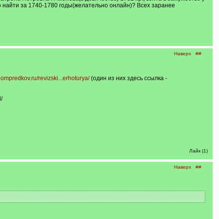
 найти за 1740-1780 годы(желательно онлайн)? Всех заранее
Наверх
##
/dompredkov.ru/revizski...erhoturya/
(один из них здесь ссылка -
/
Лайк (1)
Наверх
##