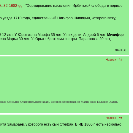
/...32-1682-gg
- "Формирование населения Ирбитской слободы в первые
го уезда 1710 года, единственный Никифор Шипицын, которого вижу,
 12 лет. У Юрья жена Марфа 35 лет. У них дети: Андрей 6 лет,
Микифор
ена Марья 30 лет. У Юрья з братьями сестры: Парасковья 20 лет,
Лайк (1)
Наверх
##
село Обильное Ставропольского края), Возовик (Возовиков) и Малик (село Большая Халань
Наверх
##
ита Замараев, у которого есть сын Стефан. В ИВ 1800 г. есть несколько