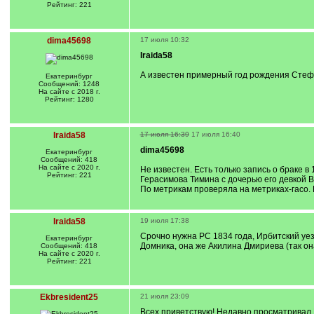
Рейтинг: 221
dima45698
17 июля 10:32
Iraida58
А известен примерный год рождения Стефа
Екатеринбург
Сообщений: 1248
На сайте с 2018 г.
Рейтинг: 1280
Iraida58
17 июля 16:39
17 июля 16:40
dima45698
Екатеринбург
Сообщений: 418
На сайте с 2020 г.
Не известен. Есть только запись о браке в
Рейтинг: 221
Герасимова Тимина с дочерью его девкой 
По метрикам проверяла на метриках-гасо.
Iraida58
19 июля 17:38
Срочно нужна РС 1834 года, Ирбитский уезд
Екатеринбург
Домника, она же Акилина Дмириева (так о
Сообщений: 418
На сайте с 2020 г.
Рейтинг: 221
Ekbresident25
21 июля 23:09
Всех приветствую! Недавно просматривал Р