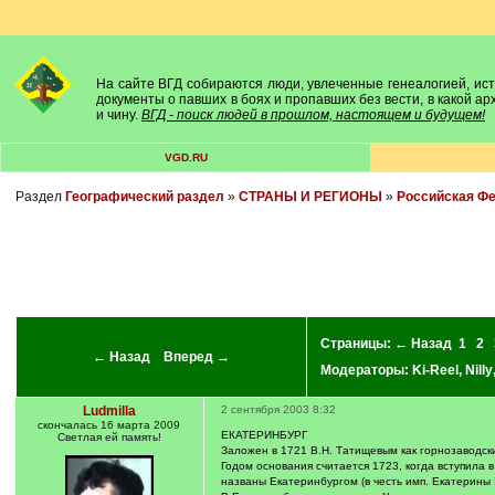
На сайте ВГД собираются люди, увлеченные генеалогией, исто
документы о павших в боях и пропавших без вести, в какой а
и чину.
ВГД - поиск людей в прошлом, настоящем и будущем!
VGD.RU
Раздел
Географический раздел
»
СТРАНЫ И РЕГИОНЫ
»
Российская Ф
Страницы:
← Назад
1
2
← Назад
Вперед →
Модераторы:
Ki-Reel
,
Nilly
Ludmilla
2 сентября 2003 8:32
скончалась 16 марта 2009
ЕКАТЕРИНБУРГ
Светлая ей память!
Заложен в 1721 В.Н. Татищевым как горнозаводски
Годом основания считается 1723, когда вступила 
названы Екатеринбургом (в честь имп. Екатерины I