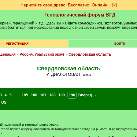
Нарисуйте свое древо. Бесплатно. Онлайн.
[х]
Генеалогический форум ВГД
рией, геральдикой и т.д. Здесь вы найдете собеседников, экспертов, умелых
рхив обратиться при исследовании родословной своей семьи, помогут опреде
РЕГИСТРАЦИЯ
ВОЙТИ
едерация
»
Россия, Уральский округ
»
Свердловская область
Свердловская область
✔ ДИАЛОГОВАЯ тема
3
4
5
... ...
185
186
187
188
189
190
Вперед →
,
US
й, культурный и торговый центр Урала.
в строй первая очередь Казенного металлургического завода на р. Исеть и развернулось ш
).