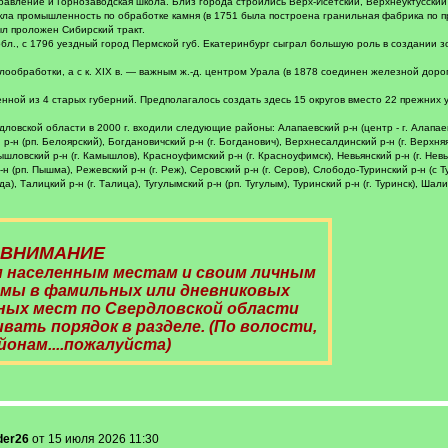
равление и Горнозаводская школа. Близ города строились Верх-Исетский, Верхнеуктусский
икла промышленность по обработке камня (в 1751 была построена гранильная фабрика по пр
ыл проложен Сибирский тракт.
обл., с 1796 уездный город Пермской губ. Екатеринбург сыграл большую роль в создани
ообработки, а с к. XIX в. — важным ж.-д. центром Урала (в 1878 соединен железной доро
нной из 4 старых губерний. Предполагалось создать здесь 15 округов вместо 22 прежних 
вской области в 2000 г. входили следующие районы: Алапаевский р-н (центр - г. Алапаевск)
р-н (рп. Белоярский), Богдановичский р-н (г. Богданович), Верхнесалдинский р-н (г. Верхняя 
ышловский р-н (г. Камышлов), Красноуфимский р-н (г. Красноуфимск), Невьянский р-н (г. Невь
(рп. Пышма), Режевский р-н (г. Реж), Серовский р-н (г. Серов), Слободо-Туринский р-н (с Ту
а), Талицкий р-н (г. Талица), Тугулымский р-н (рп. Тугулым), Туринский р-н (г. Туринск), Шали
ВНИМАНИЕ
 населенным местам и своим личным
мы в фамильных или дневниковых
нных мест по Свердловской области
вать порядок в разделе. (По волости,
йонам....пожалуйста)
der26
от 15 июля 2026 11:30