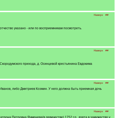
Наверх
##
тчество указано - или по восприемникам посмотреть.
Наверх
##
 Скородумского прихода, д. Осинцевой крестьянина Евдокима
Наверх
##
бо Иванов, либо Дмитриев Козмин. У него должна быть приемная дочь
Наверх
##
трона Петровна Ячменева(в девичестве) 1752 г.р., взята в замужество у