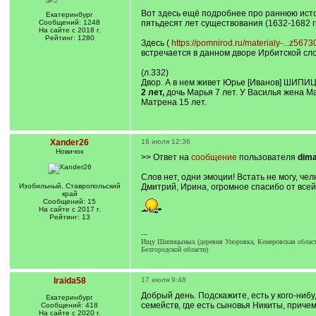
Вот здесь ещё подробнее про раннюю ист
Екатеринбург
Сообщений: 1248
пятьдесят лет существования (1632-1682 гг.
На сайте с 2018 г.
Рейтинг: 1280
Здесь (
https://pomnirod.ru/materialy-...z567
встречается в данном дворе Ирбитской сл
(л.332)
Двор. А в нем живет Юрье [Иванов] ШИПИЦЫ
2 лет,
дочь Марья 7 лет. У Василья жена Ма
Матрена 15 лет.
Xander26
16 июля 12:36
Новичок
>> Ответ на
сообщение
пользователя
dim
Слов нет, одни эмоции! Встать не могу, челю
Изобильный, Ставропольский
Дмитрий, Ирина, огромное спасибо от всей
край
Сообщений: 15
На сайте с 2017 г.
Рейтинг: 13
---
Ищу Шипицыных (деревня Упоровка, Кемеровская область
Белгородской области)
Iraida58
17 июля 9:48
Добрый день. Подскажите, есть у кого-нибу
Екатеринбург
семейств, где есть сыновья Никиты, приче
Сообщений: 418
На сайте с 2020 г.