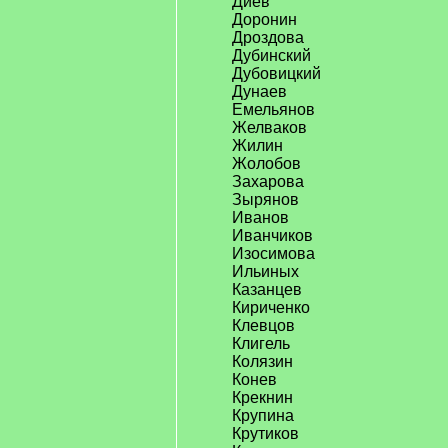
Диев
Доронин
Дроздова
Дубинский
Дубовицкий
Дунаев
Емельянов
Желваков
Жилин
Жолобов
Захарова
Зырянов
Иванов
Иванчиков
Изосимова
Ильиных
Казанцев
Кириченко
Клевцов
Клигель
Колязин
Конев
Крекнин
Крупина
Крутиков