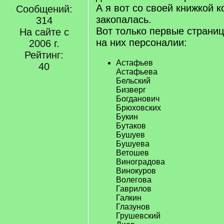
А я вот со своей книжкой к
Сообщений:
закопалась.
314
Вот только первые страни
На сайте с
на них персоналии:
2006 г.
Рейтинг:
Астафьев
40
Астафьева
Бельский
Бизверг
Богданович
Брюховских
Букин
Бутаков
Бушуев
Бушуева
Ветошев
Виноградова
Винокуров
Волегова
Гаврилов
Галкин
Глазунов
Грушевский