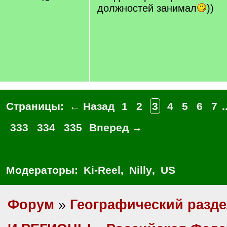
должностей занимал
))
Страницы:
← Назад
1
2
3
4
5
6
7
.
333
334
335
Вперед →
Модераторы:
Ki-Reel
,
Nilly
,
US
Форум
»
Географический разд