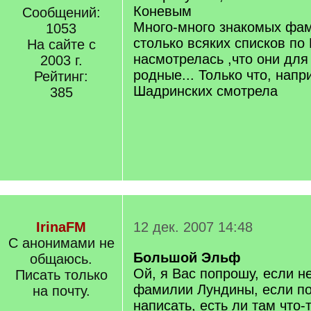
Коневым
Сообщений:
Много-много знакомых фа
1053
столько всяких списков по
На сайте с
насмотрелась ,что они для
2003 г.
родные... Только что, нап
Рейтинг:
Шадринских смотрела
385
IrinaFM
12 дек. 2007 14:48
С анонимами не
Большой Эльф
общаюсь.
Ой, я Вас попрошу, если н
Писать только
фамилии Лундины, если по
на почту.
написать, есть ли там что-