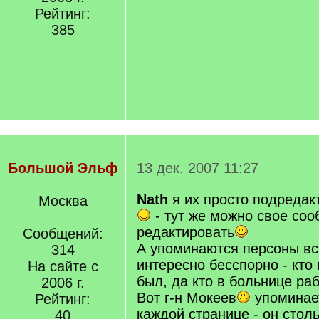
Рейтинг:
385
Большой Эльф
13 дек. 2007 11:27
Nath
я их просто подредак
Москва
- тут же можно свое со
редактировать
Сообщений:
А упоминаются персоны вск
314
интересно бесспорно - кто
На сайте с
был, да кто в больнице ра
2006 г.
Вот г-н Мокеев
упоминает
Рейтинг:
каждой странице - он стол
40