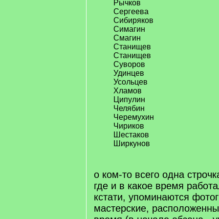
Рычков
Сергеева
Сибиряков
Симагин
Смагин
Станищев
Станищев
Суворов
Удинцев
Усольцев
Хламов
Ципулин
Челябин
Черемухин
Чириков
Шестаков
Ширкунов
о ком-то всего одна строчка
где и в какое время работа
кстати, упоминаются фото
мастерские, расположенные