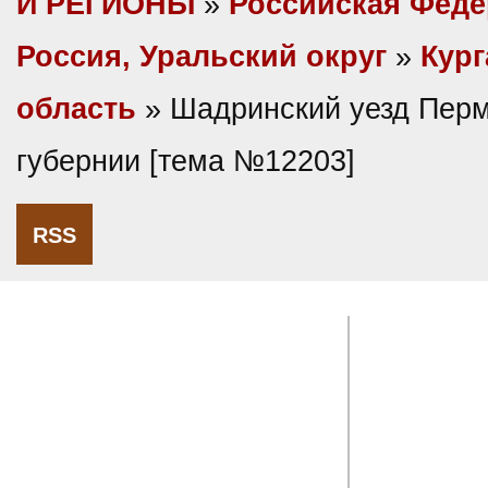
И РЕГИОНЫ
»
Российская Фед
Россия, Уральский округ
»
Кург
область
» Шадринский уезд Пер
губернии [тема №12203]
RSS