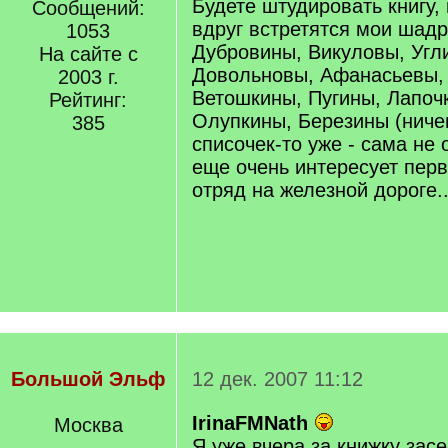
Будете штудировать книгу,
Сообщений:
вдруг встретятся мои шадр
1053
Дубровины, Викуловы, Угл
На сайте с
Довольновы, Афанасьевы,
2003 г.
Ветошкины, Пугины, Лапо
Рейтинг:
Олупкины, Березины (ничег
385
списочек-то уже - сама не 
еще очень интересует пер
отряд на железной дороге..
Большой Эльф
12 дек. 2007 11:12
IrinaFM
Nath
Москва
Я уже вчера за книжку засе