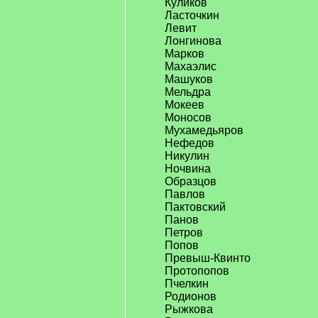
Куликов
Ласточкин
Левит
Лонгинова
Марков
Махаэлис
Машуков
Мельдра
Мокеев
Моносов
Мухамедьяров
Нефедов
Никулин
Ночвина
Образцов
Павлов
Пактовский
Панов
Петров
Попов
Превыш-Квинто
Протопопов
Пчелкин
Родионов
Рыжкова