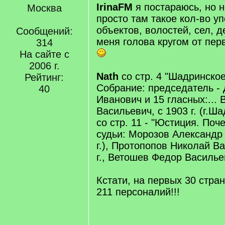
IrinaFM
я постараюсь, но н
Москва
просто там такое кол-во 
объектов, волостей, сел, д
Сообщений:
меня голова кругом от пер
314
На сайте с
2006 г.
Nath
со стр. 4 "Шадринско
Рейтинг:
Собрание: председатель -
40
Иванович и 15 гласных:...
Васильевич, с 1903 г. (г.Ша
со стр. 11 - "Юстиция. По
судьи: Морозов Александр
г.), Протопопов Николай В
г., Ветошев Федор Василье
Кстати, на первых 30 стра
211 персоналий!!!