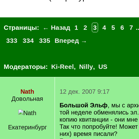
Страницы:
← Назад
1
2
3
4
5
6
7
.
333
334
335
Вперед →
Модераторы:
Ki-Reel
,
Nilly
,
US
Nath
12 дек. 2007 9:17
Довольная
Большой Эльф
, мы с арх
той неделе обменялись эл
копию квитанции - они мне
Так что попробуйте! Может 
Екатеринбург
них) время писали?