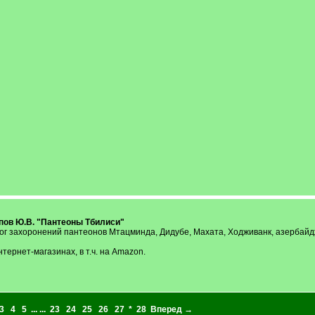
ов Ю.В. "Пантеоны Тбилиси"
г захоронений пантеонов Мтацминда, Дидубе, Махата, Ходживанк, азербайд
тернет-магазинах, в т.ч. на Amazon.
3
4
5
... ...
23
24
25
26
27
*
28
Вперед →