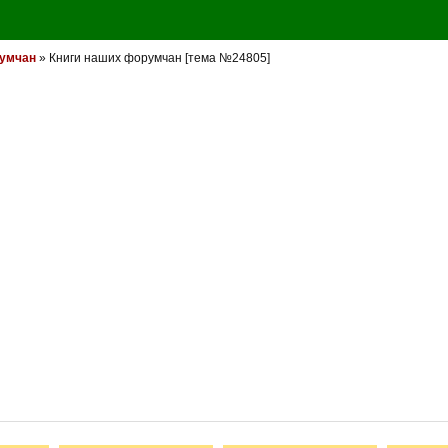
румчан
» Книги наших форумчан [тема №24805]