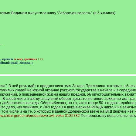
евым Вадимом выпустила книгу "Заборская волость" (в 3-х книгах)
..
а, крепите
в тему дневника >>>
айский край, Москва..)
ека". В ней речь идёт о предках писателя Захара Прилепина, которые, в боль
 служилых людей на южной окраине русского государства в начале и в середине 
оружений, о повседневной жизни наших предков, об опустошительных захватн
.. В своей книге я ввожу в научный оборот достаточно много архивных дел, р
 добренского воеводы Обернибесова, но то, что в конце 50-х годов подобное
 дело, как минимум, с 70-х годов ХХ века в архиве РГАДА никто и не заказыв
 том числе и на те, о которых в данной Добренской ветке на ВГД форуме нет
ww.chitai-gorod.ru/product/svo-xvii-veka-3135782
По предзаказу цена очень низка