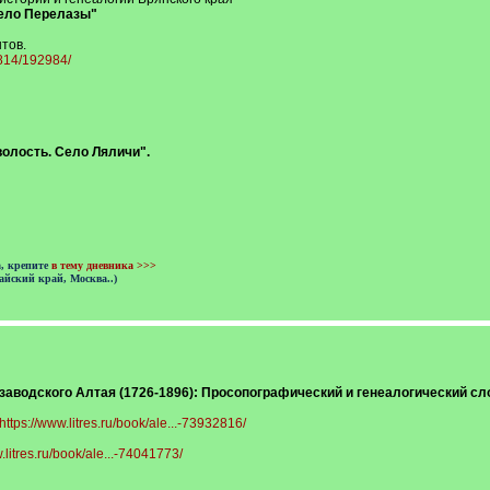
Село Перелазы"
тов.
8814/192984/
волость. Село Ляличи".
а, крепите
в тему дневника >>>
айский край, Москва..)
заводского Алтая (1726-1896): Просопографический и генеалогический сло
https://www.litres.ru/book/ale...-73932816/
.litres.ru/book/ale...-74041773/