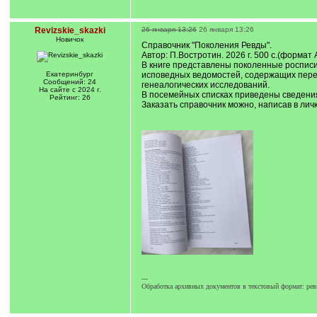
Revizskie_skazki
26 января 13:26
26 января 13:26
Новичок
Справочник "Поколения Ревды".
Автор: П.Востротин. 2026 г. 500 с.(формат 
В книге представлены поколенные росписи 
Екатеринбург
исповедных ведомостей, содержащих перепи
Сообщений: 24
генеалогических исследований.
На сайте с 2024 г.
В посемейных списках приведены сведения
Рейтинг: 26
Заказать справочник можно, написав в личк
---
Обработка архивных документов в текстовый формат: реви