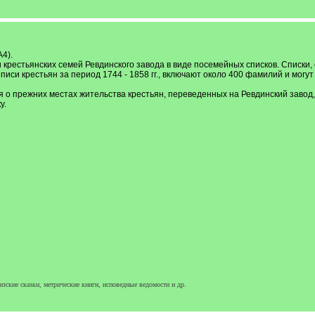
А4).
крестьянских семей Ревдинского завода в виде посемейных списков. Списки, 
си крестьян за период 1744 - 1858 гг., включают около 400 фамилий и могу
 о прежних местах жительства крестьян, переведенных на Ревдинский завод,
у.
зские сказки, метрические книги, исповедные ведомости и др.