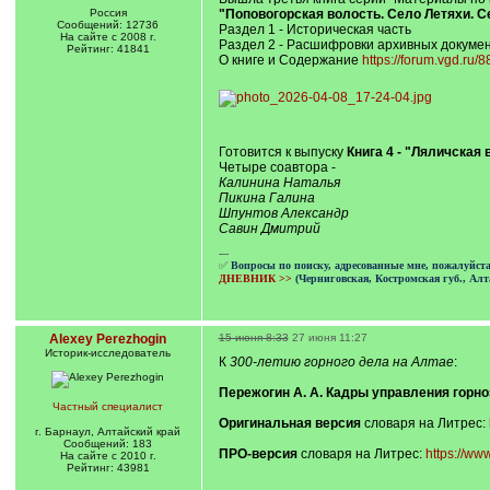
Россия
"Поповогорская волость. Село Летяхи. 
Сообщений: 12736
Раздел 1 - Историческая часть
На сайте с 2008 г.
Раздел 2 - Расшифровки архивных докумен
Рейтинг: 41841
О книге и Содержание
https://forum.vgd.ru/
Готовится к выпуску
Книга 4 - "Ляличская 
Четыре соавтора -
Калинина Наталья
Пикина Галина
Шпунтов Александр
Савин Дмитрий
---
✅
Вопросы по поиску, адресованные мне, пожалуйст
ДНЕВНИК >>
(Черниговская, Костромская губ., Алт
Alexey Perezhogin
15 июня 8:33
27 июня 11:27
Историк-исследователь
К
300-летию горного дела на Алтае
:
Пережогин А. А. Кадры управления горно
Частный специалист
Оригинальная версия
словаря на Литрес:
г. Барнаул, Алтайский край
Сообщений: 183
ПРО-версия
словаря на Литрес:
https://www
На сайте с 2010 г.
Рейтинг: 43981