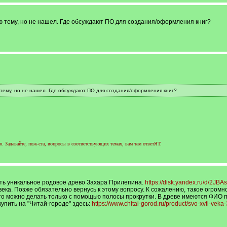
ю тему, но не нашел. Где обсуждают ПО для создания/оформления книг?
тему, но не нашел. Где обсуждают ПО для создания/оформления книг?
 Задавайте, пож-ста, вопросы в соответствующих темах, вам там ответЯТ.
ить уникальное родовое древо Захара Прилепина.
https://disk.yandex.ru/d/2JB
века. Позже обязательно вернусь к этому вопросу. К сожалению, такое огром
Это можно делать только с помощью полосы прокрутки. В древе имеются ФИО 
упить на "Читай-городе" здесь:
https://www.chitai-gorod.ru/product/svo-xvii-vek