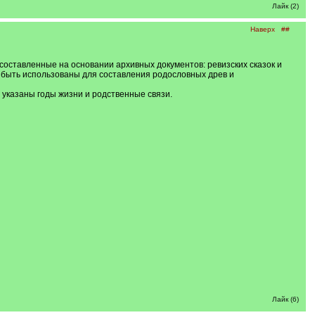
Лайк (2)
Наверх
##
составленные на основании архивных документов: ревизских сказок и
т быть использованы для составления родословных древ и
 указаны годы жизни и родственные связи.
Лайк (6)