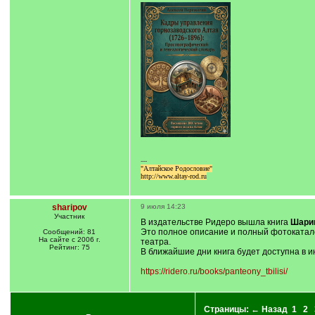
---
"Алтайское Родословие"
http://www.altay-rod.ru
sharipov
9 июля 14:23
Участник
В издательстве Ридеро вышла книга
Шарип
Это полное описание и полный фотокатало
Сообщений: 81
На сайте с 2006 г.
театра.
Рейтинг: 75
В ближайшие дни книга будет доступна в ин
https://ridero.ru/books/panteony_tbilisi/
Страницы:
← Назад
1
2