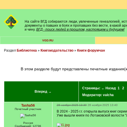
На сайте ВГД собираются люди, увлеченные генеалогией, исто
документы о павших в боях и пропавших без вести, в какой а
и чину.
ВГД - поиск людей в прошлом, настоящем и будущем!
VGD.RU
Раздел
Библиотека
»
Книгоиздательство
»
Книги форумчан
В этом разделе будут представлены печатные издания(
Страницы:
← Назад
1
2
Вперед →
Модератор:
valcha
Tasha56
28 ноября 2025 13:39
28 ноября 2025 13:40
Почетный учаcтник
В 2024 - 2025 г.г. открыла выпуск книг сер
Уже вышли книги по Лотаковской волости "Л
Россия
Сообщений: 12736