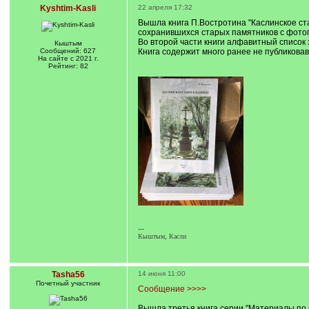
Kyshtim-Kasli
22 апреля 17:32
Вышла книга П.Востротина "Каслинское ст
сохранившихся старых памятников с фотог
Во второй части книги алфавитный список 
Кыштым
Сообщений: 627
Книга содержит много ранее не публикова
На сайте с 2021 г.
Рейтинг: 82
---
Кыштым, Касли
Tasha56
14 июня 11:00
Почетный учаcтник
Сообщение >>>>
Вышла третья книга серии "Материалы по и