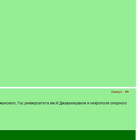
Наверх
##
жанского, Гос.университета им.И.Джавахишвили и некрополя оперного