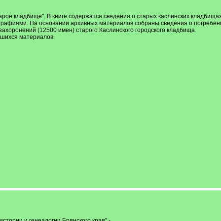
арое кладбище". В книге содержатся сведения о старых каслинских кладбища
рафиями. На основании архивных материалов собраны сведения о погребенны
захоронений (12500 имен) старого Каслинского городского кладбища.
вшихся материалов.
стории и генеалогии Брянского края" -