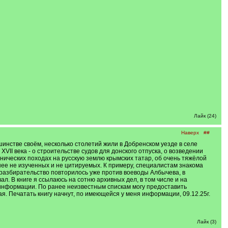
Лайк (24)
Наверх
##
шинстве своём, несколько столетий жили в Добренском уезде в селе
XVII века - о строительстве судов для донского отпуска, о возведении
ических походах на русскую землю крымских татар, об очень тяжёлой
анее не изученных и не цитируемых. К примеру, специалистам знакома
 разбирательство повторилось уже против воеводы Албычева, в
ал. В книге я ссылаюсь на сотню архивных дел, в том числе и на
 информации. По ранее неизвестным спискам могу предоставить
я. Печатать книгу начнут, по имеющейся у меня информации, 09.12.25г.
Лайк (3)