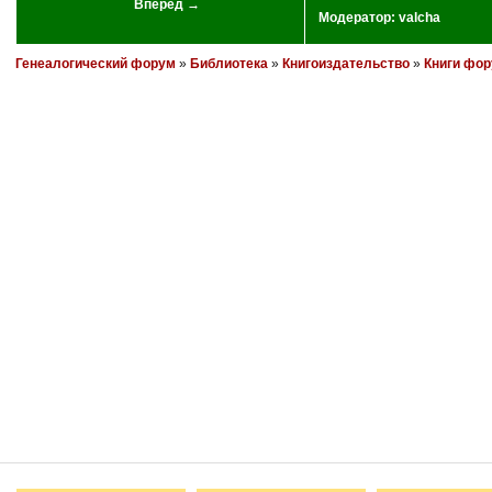
Вперед →
Модератор:
valcha
Генеалогический форум
»
Библиотека
»
Книгоиздательство
»
Книги фо