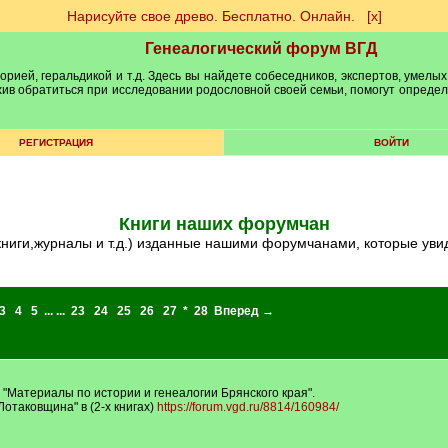
Нарисуйте свое древо. Бесплатно. Онлайн.
[х]
Генеалогический форум ВГД
рией, геральдикой и т.д. Здесь вы найдете собеседников, экспертов, умелых
рхив обратиться при исследовании родословной своей семьи, помогут опреде
РЕГИСТРАЦИЯ
ВОЙТИ
Книги наших форумчан
книги,журналы и т.д.) изданные нашими форумчанами, которые уви
3
4
5
... ...
23
24
25
26
27
*
28
Вперед →
ии "Материалы по истории и генеалогии Брянского края".
отаковщина" в (2-х книгах)
https://forum.vgd.ru/8814/160984/