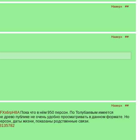
Наверх
##
Наверх
##
Наверх
##
AsFXs6rpH8A
Пока что в нём 950 персон. По Толубаевым имеется
ное древо публике не очень удобно просматривать в данном формате. Но
персон, даты жизни, показаны родственные связи.
a-3135782