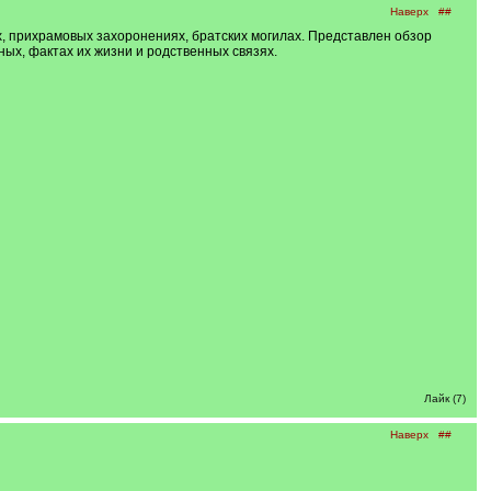
Наверх
##
х, прихрамовых захоронениях, братских могилах. Представлен обзор
х, фактах их жизни и родственных связях.
Лайк (7)
Наверх
##