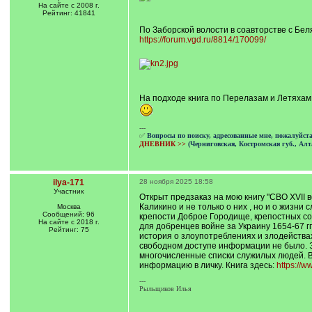
На сайте с 2008 г.
Рейтинг: 41841
По Заборской волости в соавторстве с Беля
https://forum.vgd.ru/8814/170099/
На подходе книга по Перелазам и Летяхам..
---
✅
Вопросы по поиску, адресованные мне, пожалуйст
ДНЕВНИК >>
(Черниговская, Костромская губ., Алт
ilya-171
28 ноября 2025 18:58
Участник
Открыт предзаказ на мою книгу "СВО XVII в
Каликино и не только о них , но и о жизни
Москва
Сообщений: 96
крепости Доброе Городище, крепостных со
На сайте с 2018 г.
для добренцев войне за Украину 1654-67 гг
Рейтинг: 75
история о злоупотреблениях и злодействах
свободном доступе информации не было. Это
многочисленные списки служилых людей. В
информацию в личку. Книга здесь:
https://w
---
Рыльщиков Илья