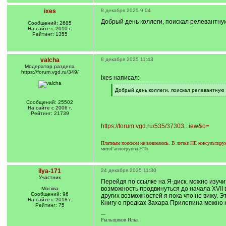
ixes
8 декабря 2025 9:04
Добрый день коллеги, поискал релевантну
Сообщений: 2685
На сайте с 2010 г.
Рейтинг: 1355
valcha
8 декабря 2025 11:43
Модератор раздела
https://forum.vgd.ru/349/
ixes написал:
[
Добрый день коллеги, поискал релевантную 
q
[
]
/
Сообщений: 25502
q
На сайте с 2006 г.
]
Рейтинг: 21739
https://forum.vgd.ru/535/37303...iew&o=
---
Платным поиском не занимаюсь. В личке НЕ консультирую.
митоГаплогруппа H1b
ilya-171
24 декабря 2025 11:30
Участник
Перейдя по ссылке на Я-диск, можно изуч
возможность продвинуться до начала XVII 
Москва
Сообщений: 96
других возможностей я пока что не вижу. 
На сайте с 2018 г.
Книгу о предках Захара Прилепина можно к
Рейтинг: 75
---
Рыльщиков Илья