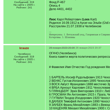
Фонд Р-467
Сообщений: 319
На сайте с 2005 г.
Опись 4
Рейтинг: 241
Дело 4401, 4402
Лоос
Карл Робертович (
Loos
Karl)
Родился 16.09.1912 в Аусиг-на-Эльбе (Ústí
Расстрелян 21.07.1938 в Челябинске
---
Интересуюсь: 1. Ветлужский уезд, Гагаринская и Спирин
Кочергины. 5. Шляпины
krauze
26 января 2023 20:36
26 января 2023 20:37
ОГАЧО (Челябинск)
Челябинск
Книга памяти жертв политических репресс
Сообщений: 319
На сайте с 2005 г.
Рейтинг: 241
# Фамилия Имя Отчество Год рождения Ме
1 БАРТЕЛЬ Иосиф Рудольфович 1913 Чехосл
2 ВЕНКС Густав Иоганнович 1895 Чехослова
3 ВОСК Август Францевич 1888 местечко Зр
4 ВРБА Арношт Карлович 1911 Чехословакия
5 ГЛЯНЦБЕРГ Эрих Викторович 1910 г. Либ
6 ГРОСМАН Ян Антонович 1915 г. Прага, Че
7 ГУТМАН Теодор Изодорович 1920 Чехосло
8 ДАУБЕК Тимофей Антонович 1890 Чехослов
9 ЗАУБЕК Франц Михайлович 1883 с.Векош, 
10 КАЦЕНЯК Михаил Михайлович 1900 г. Сп