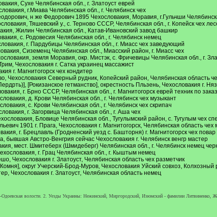
кия, Сухе Челябинская обл., г. Златоуст еврей
вакия, г.Миава Челябинская обл., г. Челябинск чех
одорович, н же Федорович 1895 Чехословакия, Моравия, г.Гульчши Челябинск
вакия, Тяшевский у., с. Терново СССР, Челябинская обл., г. Копейск чех ле
кия, Жилин Челябинская обл., Катав-Ивановский завод башкир
акия, с. Родовесия Челябинская обл., г. Челябинск немец
вакия, г. Пардубицы Челябинская обл., г. Миасс чех заведующий
акия, Сиземенц Челябинская обл., Миасский район, г. Миасс чех
вакия, земля Моравия, окр. Мистэк, с. Фричевицы Челябинская обл., г. Зла
рим, Чехословакия г. Сатка украинец массажист
ия г. Магнитогорск чех кондитер
во, Чехословакия Северный рудник, Копейский район, Челябинская область че
ердрть)], [Рокизанское гетманство], окрестность Пльзень, Чехословакия г. Ня
акия, г. Брно СССР, Челябинская обл., г. Магнитогорск еврей техник по зака
овакия, д. Крови Челябинская обл., г. Челябинск чех музыкант
овакия, с. Крови Челябинская обл., г. Челябинск чех скрипач
вакия, г. Загорвица Челябинская обл., г. Аша чех
словакия, Бловице Челябинская обл., Тугулымский район, с. Тугулым чех сп
ич 1901 г. Прага, Чехословакия г. Магнитогорск, Челябинская область чех
кия, г. Брецлавль (Гродненский уезд с. Башторня) г. Магнитогорск чех повар
, бывшая Австро-Венгрия сейчас Чехословакия г. Челябинск венгр мастер
ия, мест. Шмитеберх (Шмидеберг) Челябинская обл., г. Челябинск немец че
словакия, г. Грац Челябинская обл., г. Кыштым немец
о, Чехословакия г. Златоуст, Челябинская область чех разметчик
омня], округ Учерский-Брод-Муров, Чехословакия Уйский совхоз, Колхозный 
ер, Чехословакия г. Златоуст, Челябинская область немец
о-Одоевская волости. 2. Уезды Украины: Нежинский, Миргородский, Изюмский - фамилии Литвиненко, Же