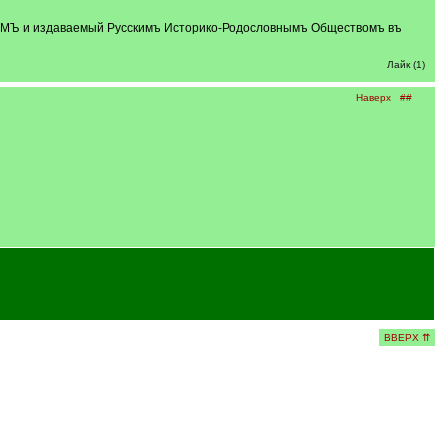
ВЫМЪ и издаваемый Русскимъ Историко-Родословнымъ Обществомъ въ
Лайк (1)
Наверх
##
ВВЕРХ ⇈