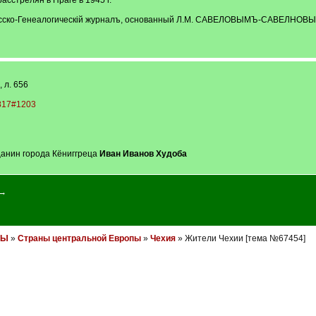
расстрелян в Праге в 1945 г.
. Русско-Генеалогическій журналъ, основанный Л.М. САВЕЛОВЫМЪ-САВЕЛНО
 л. 656
0817#1203
щанин города Кёниггреца
Иван Иванов Худоба
 →
НЫ
»
Cтраны центральной Европы
»
Чехия
» Жители Чехии [тема №67454]