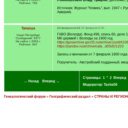
РОЖКОВСКИЙ Влад. Трифон.
, дипломат, 
Рейтинг: 782
Источник: Журнал "Новикъ", вып. 1947 г
Америкѣ
Tanusya
22 февраля 0:16
22 февраля 0:20
ГАВО (Вологда). Фонд 496, опись 60, дело 1,
Санкт-Петербург
МК церквей г. Вологды за 1900 год
Сообщений: 6377
На сайте с 2004 г.
https://gosarchive.gov35.ru/archive1/unit/41
Рейтинг: 947
https://yandex.ru/archive/cata...d05d5/1203
Запись о венчании от 7 февраля 1900 года
Поручитель - Австрийский подданный, ме
Страницы:
1
*
2
Вперед
← Назад
Вперед →
Модератор:
Tasha56
Генеалогический форум
»
Географический раздел
»
СТРАНЫ И РЕГИО