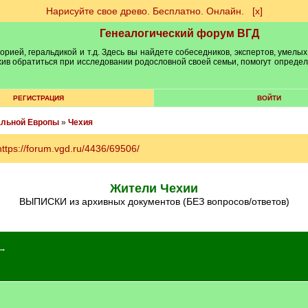
Нарисуйте свое древо. Бесплатно. Онлайн.
[х]
Генеалогический форум ВГД
рией, геральдикой и т.д. Здесь вы найдете собеседников, экспертов, умелых
рхив обратиться при исследовании родословной своей семьи, помогут опреде
РЕГИСТРАЦИЯ
ВОЙТИ
альной Европы
»
Чехия
https://forum.vgd.ru/4436/69506/
Жители Чехии
ВЫПИСКИ из архивных документов (БЕЗ вопросов/ответов)
 →