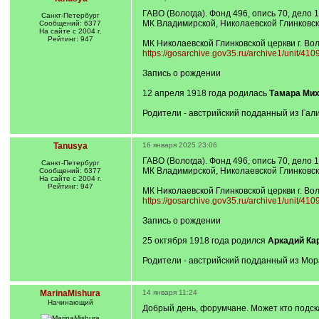
ГАВО (Вологда). Фонд 496, опись 70, дело 
Санкт-Петербург
МК Владимирской, Николаевской Глинковск
Сообщений: 6377
На сайте с 2004 г.
Рейтинг: 947
МК Николаевской Глинковской церкви г. Вол
https://gosarchive.gov35.ru/archive1/unit/41
Запись о рождении
12 апреля 1918 года родилась
Тамара Миха
Родители - австрийский подданный из Гал
Tanusya
16 января 2025 23:06
ГАВО (Вологда). Фонд 496, опись 70, дело 
Санкт-Петербург
МК Владимирской, Николаевской Глинковск
Сообщений: 6377
На сайте с 2004 г.
Рейтинг: 947
МК Николаевской Глинковской церкви г. Вол
https://gosarchive.gov35.ru/archive1/unit/41
Запись о рождении
25 октября 1918 года родился
Аркадий Ка
Родители - австрийский подданный из Мора
MarinaMishura
14 января 11:24
Начинающий
Добрый день, форумчане. Может кто подсказ