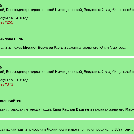
15
ой, Богородицерождественской Нижнедольской, Введенской кладбишенской це
огды за 1918 год
0997#255
йлова Р...ль.
иции из чехов
Михаил Борисов Р...ль
и законная жена его Юлия Мартова.
15
ой, Богородицерождественской Нижнедольской, Введенской кладбищенской це
огды за 1918 год
0997#373
рлов Вайтен
вии, гражданин города Го...ва
Карл Карлов Вайтен
и законная жена его
Мари
ать, как найти человека в Чехии, если известно что он родился в 1987 году 