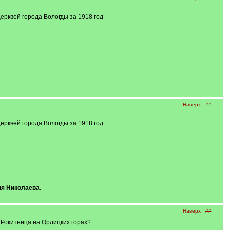
рквей города Вологды за 1918 год
Наверх
##
рквей города Вологды за 1918 год
я Николаева
.
Наверх
##
в Рокитница на Орлицких горах?