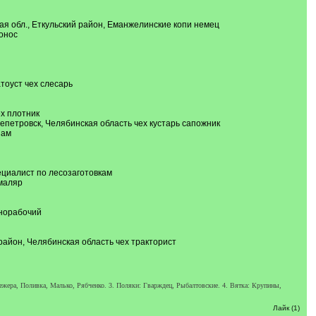
ая обл., Еткульский район, Еманжелинские копи немец
сонос
тоуст чех слесарь
х плотник
зепетровск, Челябинская область чех кустарь сапожник
зам
ециалист по лесозаготовкам
 маляр
рнорабочий
район, Челябинская область чех тракторист
жера, Поливка, Малько, Рябченко. 3. Поляки: Гварждец, Рыбалтовские. 4. Вятка: Крупины,
Лайк (1)