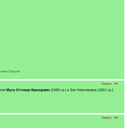
зунино Удмуртия
Наверх
##
тели
Муха Оттонар Францевич
(1886 г.р.) и Зоя Николаевна (1901 г.р.).
Наверх
##