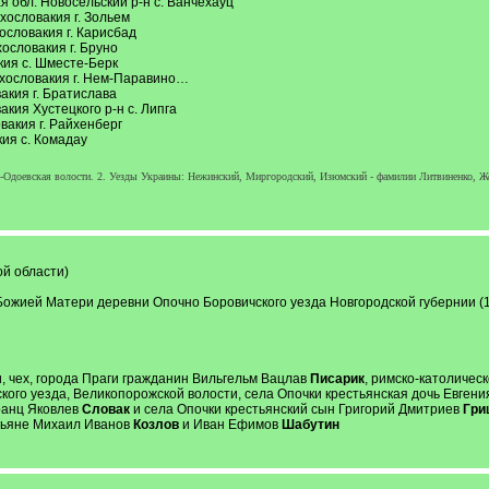
 обл. Новосельский р-н с. Ванчехауц
ословакия г. Зольем
словакия г. Карисбад
ословакия г. Бруно
ия с. Шместе-Берк
хословакия г. Нем-Паравино…
кия г. Братислава
кия Хустецкого р-н с. Липга
акия г. Райхенберг
ия с. Комадау
о-Одоевская волости. 2. Уезды Украины: Нежинский, Миргородский, Изюмский - фамилии Литвиненко, Же
й области)
Божией Матери деревни Опочно Боровичского уезда Новгородской губернии (1
, чех, города Праги гражданин Вильгельм Вацлав
Писарик
, римско-католическ
кого уезда, Великопорожской волости, села Опочки крестьянская дочь Евгения
ранц Яковлев
Словак
и села Опочки крестьянский сын Григорий Дмитриев
Гри
стьяне Михаил Иванов
Козлов
и Иван Ефимов
Шабутин