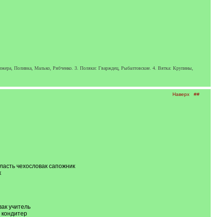
жера, Поливка, Малько, Рябченко. 3. Поляки: Гварждец, Рыбалтовские. 4. Вятка: Крупины,
Наверх
##
бласть чехословак сапожник
к
вак учитель
 кондитер