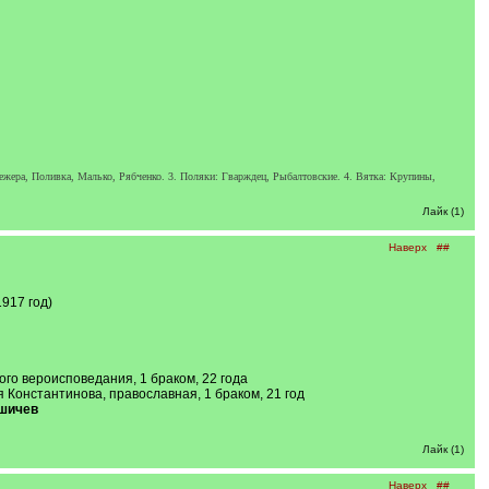
жера, Поливка, Малько, Рябченко. 3. Поляки: Гварждец, Рыбалтовские. 4. Вятка: Крупины,
Лайк (1)
Наверх
##
917 год)
ого вероисповедания, 1 браком, 22 года
 Константинова, православная, 1 браком, 21 год
шичев
Лайк (1)
Наверх
##