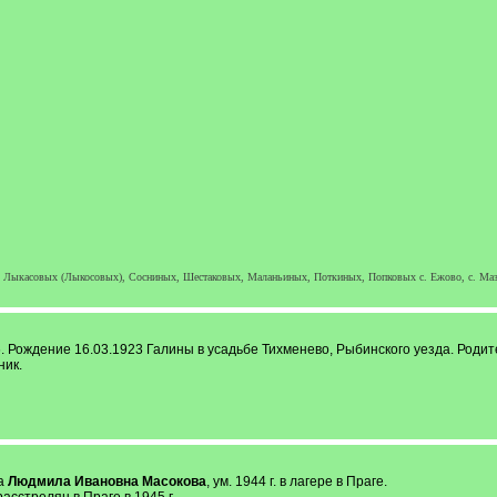
., Лыкасовых (Лыкосовых), Сосниных, Шестаковых, Маланьиных, Поткиных, Попковых с. Ежово, с. Ма
96. Рождение 16.03.1923 Галины в усадьбе Тихменево, Рыбинского уезда. Роди
ник.
на
Людмила Ивановна Масокова
, ум. 1944 г. в лагере в Праге.