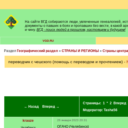
На сайте ВГД собираются люди, увлеченные генеалогией, исто
документы о павших в боях и пропавших без вести, в какой а
и чину.
ВГД - поиск людей в прошлом, настоящем и будущем!
VGD.RU
Раздел
Географический раздел
»
СТРАНЫ И РЕГИОНЫ
»
Cтраны центр
переводчик с чешского (помощь с переводом и прочтением) -
Страницы:
1
*
2
Вперед
← Назад
Вперед →
Модератор:
Tasha56
krauze
26 января 2023 20:31
ОГАЧО (Челябинск)
Челябинск