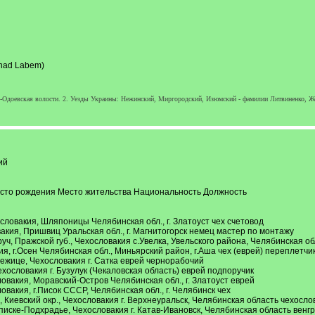
 nad Labem)
о-Одоевская волости. 2. Уезды Украины: Нежинский, Миргородский, Изюмский - фамилии Литвиненко, Же
ий
сто рождения Место жительства Национальность Должность
овакия, Шляпоницы Челябинская обл., г. Златоуст чех счетовод
кия, Пришвиц Уральская обл., г. Магнитогорск немец мастер по монтажу
уч, Пражской губ., Чехословакия с.Увелка, Увельского района, Челябинская о
, г.Осен Челябинская обл., Миньярский район, г.Аша чех (еврей) переплетчи
ежице, Чехословакия г. Сатка еврей чернорабочий
хословакия г. Бузулук (Чекаловская область) еврей подпоручик
вакия, Моравский-Остров Челябинская обл., г. Златоуст еврей
акия, г.Писок СССР, Челябинская обл., г. Челябинск чех
Киевский окр., Чехословакия г. Верхнеуральск, Челябинская область чехосло
иске-Подхрадье, Чехословакия г. Катав-Ивановск, Челябинская область венгр