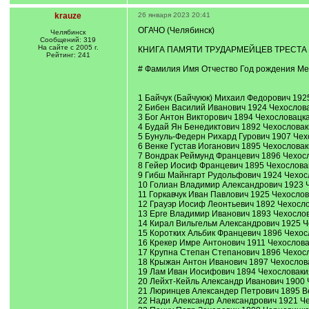
krauze
26 января 2023 20:41
ОГАЧО (Челябинск)
Челябинск
Сообщений: 319
На сайте с 2005 г.
КНИГА ПАМЯТИ ТРУДАРМЕЙЦЕВ ТРЕСТА
Рейтинг: 241
# Фамилия Имя Отчество Год рождения М
1 Байчук (Байчуюк) Михаил Федорович 192
2 Бибен Василий Иванович 1924 Чехослова
3 Бог Антон Викторович 1894 Чехословацк
4 Будай Ян Бенедиктович 1892 Чехословак
5 Бунуль-Федерн Рихард Гурович 1907 Чехо
6 Венке Густав Иоганович 1895 Чехословак
7 Вондрак Реймунд Францевич 1896 Чехосл
8 Гейер Иосиф Францевич 1895 Чехослова
9 Гибш Майнгарт Рудольфович 1924 Чехосл
10 Голиан Владимир Александрович 1923 Ч
11 Горкавчук Иван Павлович 1925 Чехослов
12 Грауэр Иосиф Леонтьевич 1892 Чехосло
13 Ерге Владимир Иванович 1893 Чехослова
14 Кирал Вильгельм Александрович 1925 
15 Коротких Альбик Францевич 1896 Чехос
16 Крекер Имре Антонович 1911 Чехослова
17 Крупна Степан Степанович 1896 Чехос
18 Крыжан Антон Иванович 1897 Чехослов
19 Лам Иван Иосифович 1894 Чехословакия 
20 Лейхт-Кейль Александр Иванович 1900 
21 Люринцев Александер Петрович 1895 Ве
22 Нади Александр Александрович 1921 Че