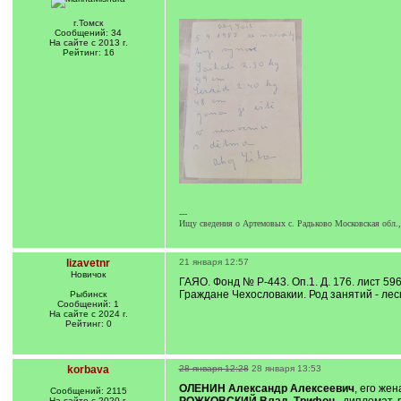
г.Томск
Сообщений: 34
На сайте с 2013 г.
Рейтинг: 16
---
Ищу сведения о Артемовых с. Радьково Московская обл
lizavetnr
21 января 12:57
Новичок
ГАЯО. Фонд № Р-443. Оп.1. Д. 176. лист 5
Граждане Чехословакии. Род занятий - лес
Рыбинск
Сообщений: 1
На сайте с 2024 г.
Рейтинг: 0
korbava
28 января 12:28
28 января 13:53
ОЛЕНИН Александр Алексеевич
, его же
Сообщений: 2115
На сайте с 2020 г.