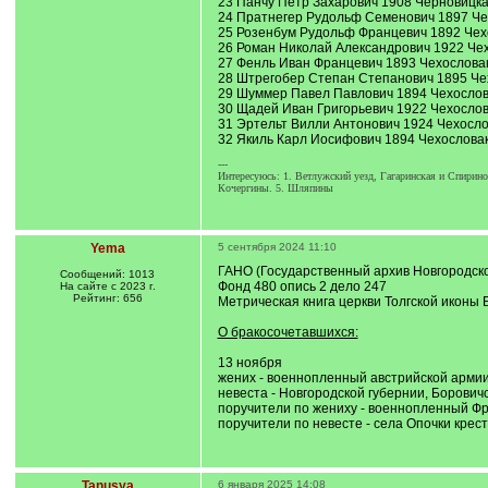
23 Панчу Петр Захарович 1908 Черновицкая
24 Пратнегер Рудольф Семенович 1897 Чех
25 Розенбум Рудольф Францевич 1892 Чехо
26 Роман Николай Александрович 1922 Чех
27 Фенль Иван Францевич 1893 Чехословак
28 Штрегобер Степан Степанович 1895 Че
29 Шуммер Павел Павлович 1894 Чехослова
30 Щадей Иван Григорьевич 1922 Чехослова
31 Эртельт Вилли Антонович 1924 Чехослов
32 Якиль Карл Иосифович 1894 Чехословак
---
Интересуюсь: 1. Ветлужский уезд, Гагаринская и Спирин
Кочергины. 5. Шляпины
Yema
5 сентября 2024 11:10
ГАНО (Государственный архив Новгородско
Сообщений: 1013
Фонд 480 опись 2 дело 247
На сайте с 2023 г.
Рейтинг: 656
Метрическая книга церкви Толгской иконы 
О бракосочетавшихся:
13 ноября
жених - военнопленный австрийской армии
невеста - Новгородской губернии, Боровичс
поручители по жениху - военнопленный Ф
поручители по невесте - села Опочки кре
Tanusya
6 января 2025 14:08