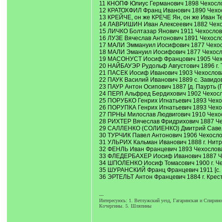
11 КНОПФ Юлиус Германович 1898 Чехослова
12 КРАТОХФИЛ Франц Иванович 1890 Чехосло
13 КРЕЙЧЕ, он же КРЕЧЕ Ян, он же Иван Те
14 ЛАВРИШИН Иван Алексеевич 1882 Чехосло
15 ЛИЧКО Болтазар Янович 1911 Чехослова
16 ЛУЗЕ Вячеслав Антонович 1891 Чехослов
17 МАЛИ Эммануил Иосифович 1877 Чехосло
18 МАЛИ Эмануил Иосифович 1877 Чехослов
19 МАСОНУСТ Иосиф Францович 1905 Чехосло
20 НАЙБАУЭР Рудольф Августович 1896 г. Т
21 ПАСЕК Иосиф Иванович 1903 Чехословак
22 ПАУК Василий Иванович 1889 с. Завидо
23 ПАУР Антон Осипович 1887 [д. Паурть (П
24 ПЕРЛ Альфред Бердихович 1902 Чехослов
25 ПОРУБКО Генрих Игнатьевич 1893 Чехосл
26 ПОРУПКА Генрих Игнатьевич 1893 Чехосл
27 ПРНЫ Милослав Людвигович 1910 Чехосло
28 РИХТЕР Вячеслав Фридрихович 1887 Чехо
29 САЛЛЕНКО (СОЛИЕНКО) Дмитрий Савельев
30 ТУРЧИК Павел Антонович 1906 Чехослова
31 УЛЬРИХ Кальман Иванович 1888 г. Нитра
32 ФЕНЛЬ Иван Францевич 1893 Чехословак
33 ФЛЕДЕРБАХЕР Иосиф Иванович 1887 Чехо
34 ШПОЛЕНКО Иосиф Томасович 1900 г. Чеш
35 ШУРАНСКИЙ Франц Францевич 1911 [с. К
36 ЭРТЕЛЬТ Антон Францевич 1884 г. Крест
---
Интересуюсь: 1. Ветлужский уезд, Гагаринская и Спирин
Кочергины. 5. Шляпины