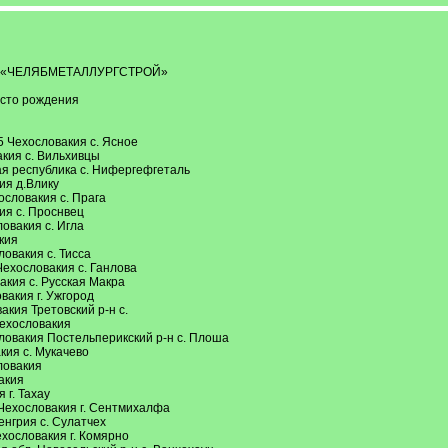
 «ЧЕЛЯБМЕТАЛЛУРГСТРОЙ»
есто рождения
5 Чехословакия с. Ясное
кия с. Вильхивцы
ая республика с. Нифергефгеталь
ия д.Влику
словакия с. Прага
ия с. Проснвец
овакия с. Игла
кия
овакия с. Тисса
ехословакия с. Ганлова
акия с. Русская Макра
вакия г. Ужгород
кия Третовский р-н с.
Чехословакия
ловакия Постельперикский р-н с. Плоша
кия с. Мукачево
ловакия
акия
г. Тахау
Чехословакия г. Сентмихалфа
нгрия с. Сулатчех
хословакия г. Комярно