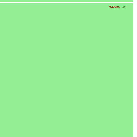
Наверх
##