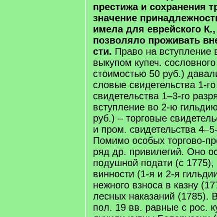
пре­сти­жа и со­хра­не­ния т
зна­че­ние при­над­леж­ност
име­ла для ев­рей­ско­го К.,
по­зво­ля­ло про­жи­вать вн
сти.
Пра­во на всту­п­ле­ние 
вы­ку­пом ку­печ. со­слов­но­го
стои­мо­стью 50 руб.) да­ва­
сло­вые сви­де­тель­ст­ва 1-г
сви­де­тель­ст­ва 1–3-го раз­р
всту­п­ле­ние во 2-ю гиль­дию
руб.) – тор­го­вые сви­де­тель­
и пром. сви­де­тель­ст­ва 4–5-
По­ми­мо осо­бых тор­го­во-п
ряд др. при­ви­ле­гий. Оно ос­
по­душ­ной по­да­ти (с 1775),
вин­но­сти (1-я и 2-я гиль­дии
неж­но­го взно­са в каз­ну (17
лес­ных на­ка­заний (1785). 
пол. 19 вв. рав­ные с рос. к