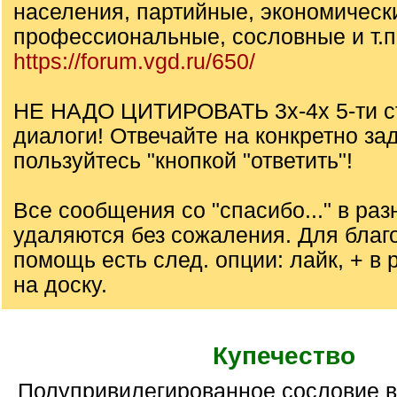
населения, партийные, экономическ
профессиональные, сословные и т.п.
https://forum.vgd.ru/650/
НЕ НАДО ЦИТИРОВАТЬ 3х-4х 5-ти с
диалоги! Отвечайте на конкретно за
пользуйтесь "кнопкой "ответить"!
Все сообщения со "спасибо..." в ра
удаляются без сожаления. Для благ
помощь есть след. опции: лайк, + в р
на доску.
Купечество
Полупривилегированное сословие в России в XVIII