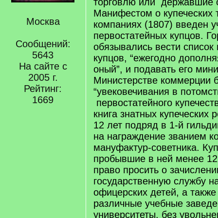
торговлю или державшие о
Манифестом о купеческих 
Москва
компаниях (1807) введен у
первостатейных купцов. Г
Сообщений:
обязывались вести список
5643
купцов, “ежегодно дополн
На сайте с
оный”, и подавать его мин
2005 г.
Министерстве коммерции 
Рейтинг:
“увековечивания в потомс
1669
первостатейного купечест
книга знатных купеческих
12 лет подряд в 1-й гильд
на награждение званием к
мануфактур-советника. Куп
пробывшие в ней менее 12 
право просить о зачислени
государственную службу на
офицерских детей, а также
различные учебные заведе
университеты, без увольне