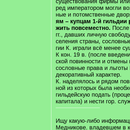
су­ще­ст­во­ва­ния фир­мы или
ред им­пе­ра­то­ром мог­ли во
ные и по­том­ст­вен­ные дво­р
ям – куп­цам 1-й гиль­дии 
жить по­все­ме­ст­но.
По­сле
гг., дав­ших лич­ную сво­бо­д
се­ле­ния стра­ны, со­слов­ны
гии К. иг­ра­ли всё ме­нее су
К кон. 19 в. (по­сле вве­де­н
ской по­вин­но­сти и от­ме­ны 
со­слов­ные пра­ва и льго­ты 
де­ко­ра­тив­ный ха­рак­тер.
К. на­де­ля­лось и ря­дом по­в
ной из ко­то­рых бы­ла не­об­
гиль­дей­скую по­дать (про­це
ка­пи­та­ла) и не­сти гор. служ­б
Ищу какую-либо информац
Медникове. владевшем в к