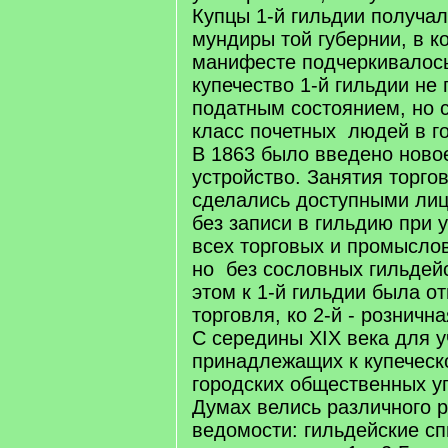
Купцы 1-й гильдии получал
мундиры той губернии, в к
манифесте подчеркивалос
купечество 1-й гильдии не 
податным состоянием, но 
класс почетных людей в го
В 1863 было введено ново
устройство. Занятия торг
сделались доступными лиц
без записи в гильдию при 
всех торговых и промысло
но без сословных гильдейс
этом к 1-й гильдии была о
торговля, ко 2-й - рознична
С середины XIX века для у
принадлежащих к купеческ
городских общественных у
Думах велись различного р
ведомости: гильдейские с