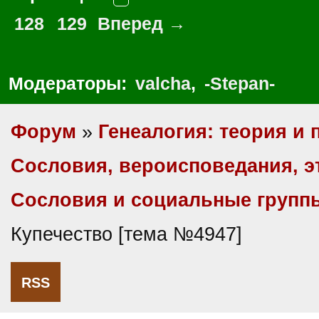
128
129
Вперед →
Модераторы:
valcha
,
-Stepan-
Форум
»
Генеалогия: теория и 
Сословия, вероисповедания, 
Сословия и социальные групп
Купечество [тема №4947]
RSS