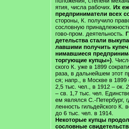
по­ло­же­ния, сте­пе­ни ме­ха­
ятия, чис­ла ра­бо­чих.
Их еже
пред­при­ни­ма­те­ли всех с
сто­ро­ны, К. по­лу­чи­ло пра­
со­слов­ную при­над­леж­ность
го­во-пром. дея­тель­ность.
Г
де­тель­ст­ва ста­ли вы­ку­
лав­ши­ми по­лу­чить ку­печ
ни­мав­шие­ся пред­при­ни­м
тор­гую­щие куп­цы»)
. Чис­
ско­го К. уже в 1899 со­кра­ти
раза, в даль­ней­шем этот п
ся; напр., в Мо­ск­ве в 1899 
2,5 тыс. чел., в 1912 – ок. 
– св. 1,7 тыс. чел. Един­ст­в
ем яв­лял­ся С.-Пе­тер­бург, 
лен­ность гиль­дей­ско­го К. в
до 6 тыс. чел. в 1914.
Не­ко­то­рые куп­цы про­дол
со­слов­ные сви­де­тель­ст­в