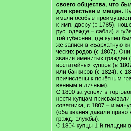
сво­его об­ще­ст­ва, что бы­
для кре­сть­ян и ме­щан.
Ку
име­ли осо­бые пре­иму­ще­ст­
к имп. дво­ру (с 1785), но­ш
рус. оде­ж­де – саб­ли) и гу­б
той гу­бер­нии, где ку­пец бы
же за­пи­си в «Бар­хат­ную кн
че­ских ро­дов (с 1807). Они 
зва­ния име­ни­тых гра­ж­дан
во­ста­тей­ных куп­цов (в 1807
или бан­ки­ров (с 1824), с 1
при­чис­ле­ны к по­чёт­ным гра
вен­ным и лич­ным).
С 1800 за ус­пе­хи в тор­го­в
но­сти куп­цам при­сваи­ва­ли
со­вет­ни­ка, с 1807 – и ма­ну­
(оба зва­ния да­ва­ли пра­во 
гражд. служ­бы).
С 1804 куп­цы 1-й гиль­дии в