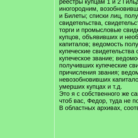
реестры купцам 1 и 2 Гиль
иногородним, возобновивш
и Билеты; списки лиц, пол
свидетельства, свидетель
торги и промысловые свиде
купцов, объявивших и нео
капиталов; ведомость пол
купеческие свидетельства 
купеческое звание; ведомо
получивших купеческие св
причисления звания; ведом
невозобновивших капитало
умерших купцах и т.д.
Это я с собственного же с
чтоб вас, Федор, туда не 
В областных архивах, соо