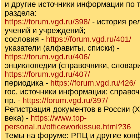
и другие источники информации по т
раздела:
https://forum.vgd.ru/398/
- история ре
учений и учреждений;
сословия -
https://forum.vgd.ru/401/
указатели (алфавиты, списки) -
https://forum.vgd.ru/406/
энциклопедии (справочники, словари
https://forum.vgd.ru/407/
периодика -
https://forum.vgd.ru/426/
гос. источники информации: справоч
пр. -
https://forum.vgd.ru/397/
Регистрация документов в России (X
века) -
https://www.top-
personal.ru/officeworkissue.html?36
Темы на форуме: РПЦ и другие конф