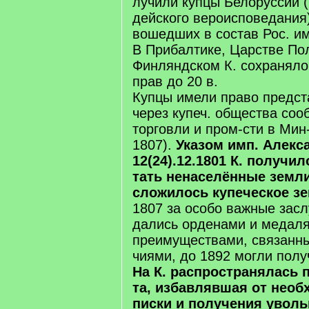
лу­чи­ли куп­цы Бе­ло­рус­сии 
дей­ско­го ве­ро­ис­по­ве­да­ния
во­шед­ших в со­став Рос. им
В При­бал­ти­ке, Цар­ст­ве П
Фин­лянд­ском К. со­хра­ня­л
прав до 20 в.
Куп­цы име­ли пра­во пред­ст
че­рез ку­печ. об­ще­ст­ва со­
тор­гов­ли и пром-сти в Мин-
1807).
Ука­зом имп. Алек­сан
12(24).12.1801 К. по­лу­чи­л
тать не­на­се­лён­ные зем­ли
сло­жи­лось ку­пе­че­ское зе
1807 за осо­бо важ­ные за­слу
да­лись ор­де­на­ми и ме­да­ля
пре­иму­ще­ст­ва­ми, свя­зан­н
чия­ми, до 1892 мог­ли по­лу
На К. рас­про­стра­ня­лась 
та, из­бав­ляв­шая от не­об­
пис­ки и по­лу­че­ния уволь