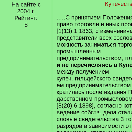
Купечест
На сайте с
2004 г.
.....С при­ня­ти­ем По­ло­же­
Рейтинг:
пра­во тор­гов­ли и иных про
8
[1(13).1.1863, с из­ме­не­ния
пред­ста­ви­те­ли всех со­сло­
мож­ность за­ни­мать­ся тор­
промышленным
пред­при­ни­матель­ст­вом, п
и не пе­ре­чи­сля­ясь в Ку
меж­ду по­лу­че­ни­ем
ку­печ. гиль­дей­ско­го сви­де­т
ем пред­при­ни­ма­тель­ст­вом
кра­ти­лась пос­ле из­да­ния П
дарст­вен­ном про­мы­сло­вом
[8(20).6.1898], со­глас­но ко­
ве­де­ние собств. де­ла ста­л
сло­вые сви­де­тель­ст­ва 3 т
раз­ря­дов в за­ви­си­мо­сти от