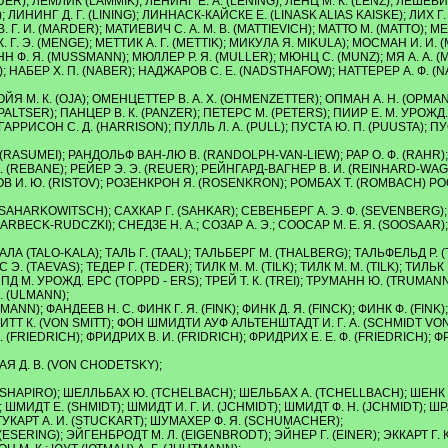
(LAUER); ЛЕМЛИК (LAMMIK); ЛЕНИНГ Е. А. (LENING); ЛЕНЦ М. К. (LENZ); Л
ЛИНИНГ Д. Г. (LINING); ЛИННАСК-КАЙСКЕ Е. (LINASK ALIAS KAISKE); ЛИХ Г.
. Г. И. (MARDER); МАТИЕВИЧ С. А. М. В. (MATTIEVICH); МАТТО М. (MATTO); 
К. Г. Э. (MENGE); МЕТТИК А. Г. (METTIK); МИКУЛА Я. MIKULA); МОСМАН И.
. Я. (MUSSMANN); МЮЛЛЕР Р. Я. (MULLER); МЮНЦ С. (MUNZ); МЯ А. А. (M
ER); НАБЕР Х. П. (NABER); НАДЖАРОВ С. Е. (NADSTHAFOW); НАТТЕРЕР А. Ф
; ОЙЯ М. К. (OJA); ОМЕНЦЕТТЕР В. А. Х. (OHMENZETTER); ОПМАН А. Н. (OPMAN
(PALTSER); ПАНЦЕР В. К. (PANZER); ПЕТЕРС М. (PETERS); ПИИР Е. М. УРОЖД. 
РИСОН С. Д. (HARRISON); ПУЛЛЬ Л. А. (PULL); ПУСТА Ю. П. (PUUSTA); ПУСТ
. (RASUMEI); РАНДОЛЬФ ВАН-ЛЮ В. (RANDOLPH-VAN-LIEW); РАР О. Ф. (RAHR); РА
А. (REBANE); РЕЙЕР Э. Э. (REUER); РЕЙНГАРД-ВАГНЕР В. И. (REINHARD-WAG
ИСТОВ И. Ю. (RISTOV); РОЗЕНКРОН Я. (ROSENKRON); РОМБАХ Т. (ROMBACH) 
. (SAHARKOWITSCH); САХКАР Г. (SAHKAR); СЕВЕНБЕРГ А. Э. Ф. (SEVENBERG
BECK-RUDCZKI); СНЕДЗЕ Н. А.; СОЗАР А. Э.; СООСАР М. Е. Я. (SOOSAAR); 
. КАЛА (TALO-KALA); ТАЛЬ Г. (TAAL); ТАЛЬБЕРГ М. (THALBERG); ТАЛЬФЕЛЬД Р.
 (TАEVAS); ТЕДЕР Г. (TEDER); ТИЛК М. М. (TILK); ТИЛК М. М. (TILK); ТИЛЬК 
ОППД М. УРОЖД. ЕРС (TOPPD - ERS); ТРЕЙ Т. К. (TREI); ТРУМАНН Ю. (TRUMA
. (ULMANN);
HLMANN); ФАНДЕЕВ Н. С. ФИНК Г. Я. (FINK); ФИНК Д. Я. (FINCK); ФИНК Ф. (F
ТТ К. (VON SMITT); ФОН ШМИДТИ АУФ АЛЬТЕНШТАДТ И. Г. А. (SCHMIDT VON A
 (FRIEDRICH); ФРИДРИХ В. И. (FRIDRICH); ФРИДРИХ Е. Е. Ф. (FRIEDRICH); Ф
АЯ Д. В. (VON CHODETSKY);
SHAPIRO); ШЕЛЛЬБАХ Ю. (TCHELBACH); ШЕЛЬБАХ А. (TCHELLBACH); ШЕНК П.
); ШМИДТ Е. (SHMIDT); ШМИДТ И. Г. И. (JCHMIDT); ШМИДТ Ф. Н. (JCHMIDT);
ШТУКАРТ А. И. (STUCKART); ШУМАХЕР Ф. Я. (SCHUMACHER);
 (ESERING); ЭЙГЕНБРОДТ М. Л. (EIGENBRODT); ЭЙНЕР Г. (EINER); ЭККАРТ Г. К