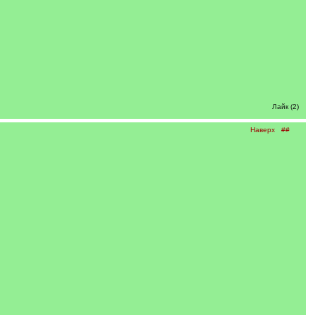
Лайк (2)
Наверх
##