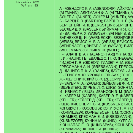
На сайте с 2021 г.
Рейтинг: 45
А - АЗЕНДОРФ К. А. (ASENDORF); АЙХГОЛЬ
(ALTMANN); АЛЬТМАНН Ф. А. (ALTMANN); А
АУНЕР Л. (AUNER); АУНЕР М. (AUNER); А
Б - БАРТД Р. Э. (BARTHD); БАРТД Э. Н. Г.
БЕРГШТЕЙН И. К. (BERGSTEIN); БЕРГШТЕЙН
БЕСЛЕР Д. Х. (BASLER); БИЙРМАНН Я. К. (
В - ВАГНЕР А. Х. (WSGNER); ВАГНЕР В. 
ВАРНЕККЕ Ш. И. (WARNECKE); ВЕЗИРОВ БАХЛ
(WEISS); ВЕЙСС М. В. А. (WEISS); ВЕЙС
(WENDNAGEL); ВИГАР Л. М. (WIGAR); ВИЗ
(WOLLMANN); ВОЛЬФ М. Ф. (WOLF);
Г - ГАЛАНГ В. А. (HALANG); ГАРД Ф. (HARDT
Г. И. (HAUN); ГЕГЕВАЛЬД С. П. Ю. (HEGE
ГИДЕОН Г. Я. (GIDEON); ГЛАЗЕР М. М. (G
ГРЕССМАНН А. И. (GRESSMANN); ГРЕССМ
Д - ДАНИЕС П. К. А. (DANIES); ДАУГУЛЬ 
Е - ЕГИСУ А. Ю. УРОЖД ШЕЛЬБАХ (TCHELLB
Ж - ЖЕЛОПИНСКИЙ В. Ф. (ZELOPINSKI);
З - ЗАУЕР М. А. (ZAUER); ЗЕЙБОЛЬД Ф. И.
(SILVESTER); ЗИРЕ Е. Л. Ф. (ZIRE); ЗОННТА
И - ИБИУС Т. (IBIUS); ИВАНСОН Э. М. (I
К - КАБЕР М. (KABER) ; КАБЕР Э. Е. (KABE
(KELLER); КЕЛЛЕР Д. (KELLER); КЕЛЛЕР Д.
(KILK); КИССНЕР Г. В. И. (KUSSNER); КИСС
КОГОДУС Г. (KOGODUS); КОГУТУС Г. М. (K
(KORMILZEW); КОРНЕЛЬСЕН П. М. (CORNEH
(KRAMER); КРЕСМАН Е. И. (KRESSMANN); К
(KUSNEZOFF); КУНИН М. (KUNIN); КУРГ А.
КЮННАПАС Е. Ю. (KUNNAPAS); КЮННАПАС
(KUNNAPAS); КЁНИНГ И. (KONIG);