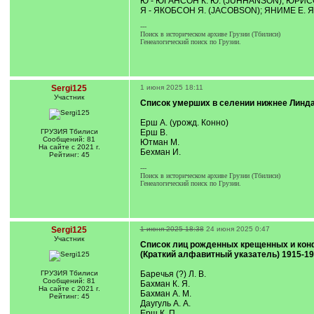
Ю - ЮГАНСОН К. Ю. (JUHHANSON); ЮРИСОН
Я - ЯКОБСОН Я. (JACOBSON); ЯНИМЕ Е. Я
---
Поиск в историческом архиве Грузии (Тбилиси)
Генеалогический поиск по Грузии.
Sergi125
1 июня 2025 18:11
Участник
Список умерших в селении нижнее Линдау
Ерш А. (урожд. Конно)
ГРУЗИЯ Тбилиси
Ерш В.
Сообщений: 81
Ютман М.
На сайте с 2021 г.
Бехман И.
Рейтинг: 45
---
Поиск в историческом архиве Грузии (Тбилиси)
Генеалогический поиск по Грузии.
Sergi125
1 июня 2025 18:38
24 июня 2025 0:47
Участник
Список лиц рожденных крещенных и конф
(Краткий алфавитный указатель)
1915-19
ГРУЗИЯ Тбилиси
Баречья (?) Л. В.
Сообщений: 81
Бахман К. Я.
На сайте с 2021 г.
Бахман А. М.
Рейтинг: 45
Даугуль А. А.
Ерш К. П.