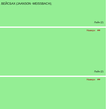
ЖД. ВЕЙСБАХ (JAANSON -WEISSBACH);
Лайк (2)
Наверх
##
Лайк (2)
Наверх
##