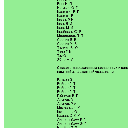
Ерш И. П.
Иегисон О. Г.
Каеватис В. Г.
Каеватс В.
Килль Р. И.
Киль Л. И.
Коно М. И.
Крейцель Ю. Я.
Милендель Л. П.
Соовик Я. В.
Соовик М. В.
Таукуль В. Ю.
Тало Г. К.
Тру О.
Эйно М. А.
Список лиц рожденных крещенных и конфи
(краткий алфавитный указатель)
Ватсен Э.
Вейгар Л. Т.
Вейгар Л. Т.
Вейгар Л. Т.
Гейнман В. Г.
Даугуль А.
Даугуль Р. А.
Михкельсон М.
Кюннапас О.
Каарес Х. К. М.
Линдельбаум Р. Г.
Линдельбаум Э. Г.
Наабер П. Р.