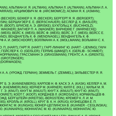
NN); АЛЬТМАН И. Я. (ALTMAN); АЛЬТМАН Л. (ALTMANN); АЛЬТМАН Л. А.
(ARRAIS); АРЦИМОВИЧ М. Ф. (ARCIMOWICZ); АСМАН Я. К. (ASMAN);
. (BECKER); БЕККЕР Х. Я. (BECKER); БЕРГЕРТ Я. Я. (BERGERT);
SIN); БЕРШАУЭЕР Е. Е. (BERSCHAUER); БЕСЛЕР Д. Х. (BASLER);
Я. (BOOT); БРИСКЕ А. Э. (BRISKE); БУХГОЛЬЦ Х. (BUCHHOLZ);
. WAGNER); ВАГНЕР П. А. (WAGNER); ВАРНЕККЕ Г. (WARNECKE)
IS); ВЕЙС К. (WEIS); ВЕЙС Ф. (WEIS); ВЕЙС Э. Г. (WEIS); ВЕЙСС Е.
LAND); ВЕНДНАГЕЛЬ К. Ф. (WENDNAGEL); ВЕНДНАГЕЛЬ К. Ф.
РФ А. И. (WISCHDORF); ВОЛЛМАНН А. К. (WOLLMANN); ВОЛЬМАН С. К.
 Ю. П. (HART); ГАРТ Я. (HART ); ГАРТ-ЛИНИНГ Ю. (HART - LIENING); ГАУН
ГЕЙСЛЕР К. О. (GEISLER); ГЕРЛИБ (ШМИДТ) Х. (GERLIB - SCHMIDT);
Г. (HOFFMANN); ГРАССМАНН Э. (GRASSMANN); ГРЕНТС А. А. (GRENTS);
 (GROTZINGER);
Ф. (DORWAGEN);
МАН А. А. (УРОЖД. ГЕРМАН); ЗЕММЕЛЬ Г. (ZEMMEL); ЗИЛЬВЕСТЕР Я. Я.
ЕРГ Б. Э. (KANNENBERG); КАРПОВ Н. Ф. КАСК Э. А. (KASK); КЕЛЛЕР А. М.
Ф. (KAEMMERLING); КЕРНЕР М. (KARNER); КИЛЛ Е. (KILL); КИЛЬК М. Я.
 Г. Э. (KNUT); КНУТ М. (KNUUT); КНУТ Х. (KNUUT); КНУТ Ю. (KNUT);
(HONRET); КООТ Г. (KOOT); КОРДЗАЕВ Л. (KORDSAEV); КОРМИЛЬЦЕВ Ф.
ОЖД. БЕРГШТЕЙН (KREITSEL-BERGSTEIN); КРЕМЕР К. Л. И. М.
); КРОЛЛЬ И. (KROLL); КРУГ В. К. Н. (KRUG); КУЗНЕЦОВА Е. П.
NN); КЮНГАС М. (KUNGAS); КЮНЕР-ЦЕГЛИНСКА В. (KUHNER - CEGLINSKA);
Ю. (KUNNAPAS); КЮННАПАС М. Ю. (KUNNAPAS); КЮННАПАС Ю.