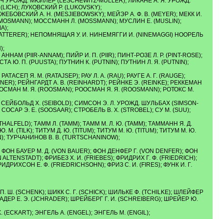
ЕШЕВИЧ УРОЖД. МЮЛЛЕР (LESCHEWITZ-MULLER); ЛИКАНЕ А. Я. УРОЖД.
 (LICH); ЛУКОВСКИЙ Р. (LUKOVSKY);
МЕЖЕБОВСКИЙ А. Н. (MESJIEBOWSKY); МЕЙЭР А. Ф. В. (MEYER); МЕКК И.
 И. (MOSMANN); МОССМАНН Л. (MOSSMANN); МУСЛИН Е. (MUSLIN);
A);
. (NATTERER); НЕПОМНЯЩАЯ У. И. НИНЕМЯГГИ И. (NINEMAGGI) НООРЕЛЬ
);
АННАМ (PIIR-ANNAM); ПИЙР И. П. (PIIR); ПИНТ-РОЗЕ Л. Р. (PINT-ROSE);
А Ю. П. (PUUSTA); ПУТНИН К. (PUTNIN); ПУТНИН Л. Я. (PUTNIN);
ТАСЕП Я. М. (RATAJSEP); РАУ Л. А. (RAU); РАУГЕ А. Г. (RAUGE);
NER); РЕЙНГАРДТ А. В. (REINHARDT); РЕЙНКЕ Э. (REINKE); РЕККЕМАН
РООСМАН М. Я. (ROOSMAN); РООСМАН Я. Я. (ROOSMANN); РОТОКС М.
); СЕЙБОЛЬД Х. (SEIBOLD); СИМСОН Э. Л. УРОЖД. ШУЛЬБАХ (SIMSON-
СОСАР Э. Е. (SOOSAAR); СТРОБЕЛЬ В. Х. (STROBEL); СУ М. (SUU);
 (THALFELD); ТАММ Л. (TAMM); ТАММ М. Л. Ю. (TAMM); ТАММАНН Я. Д.
Ю. М. (TILK); ТИТУМ Д. Ю. (TITUM); ТИТУМ М. Ю. (TITUM); ТИТУМ М. Ю.
NN); ТУРЧАНИНОВ В. В. (TURTSCHANINOW);
INK); ФОН БАУЕР М. Д. (VON BAUER); ФОН ДЕНФЕР Г. (VON DENFER); ФОН
LTENSTADT); ФРИБЕЗ Х. И. (FRIEBES); ФРИДРИX Г. Ф. (FRIEDRICH);
РИДРИХСОН Е. Ф. (FRIEDRICHSOHN); ФРИЗ С. И. (FIRES); ФУНК И. Г.
 Ш. (SCHENK); ШИКК С. Г. (SCHICK); ШИЛЬКЕ Ф. (TCHILKE); ШЛЕЙФЕР
 ШРАДЕР Е. Э. (JCHRADER); ШРЕЙБЕРГ Г. И. (SCHREIBERG); ШРЕЙЕР Ю.
. (ECKART); ЭНГЕЛЬ А. (ENGEL); ЭНГЕЛЬ М. (ENGIL);