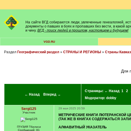
На сайте ВГД собираются люди, увлеченные генеалогией, исто
документы о павших в боях и пропавших без вести, в какой а
и чину.
ВГД - поиск людей в прошлом, настоящем и будущем!
VGD.RU
Раздел
Географический раздел
»
СТРАНЫ И РЕГИОНЫ
»
Cтраны Кавказ
Для
Страницы:
← Назад
1
2
← Назад
Вперед →
Модератор:
dobby
Sergi125
29 мая 2025 20:59
Участник
МЕТРИЧЕСКИЕ КНИГИ ЛЮТЕРАНСКОЙ ЦЕ
(ТАК ЖЕ В КНИГАХ СОДЕРЖАТЬСЯ ЗАП
ГРУЗИЯ Тбилиси
АЛФАВИТНЫЙ УКАЗАТЕЛЬ
Сообщений: 81