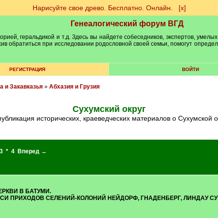
Нарисуйте свое древо. Бесплатно. Онлайн.
[х]
Генеалогический форум ВГД
рией, геральдикой и т.д. Здесь вы найдете собеседников, экспертов, умелых
рхив обратиться при исследовании родословной своей семьи, помогут опреде
РЕГИСТРАЦИЯ
ВОЙТИ
а и Закавказья
»
Абхазия и Грузия
Сухумский округ
 публикация исторических, краеведческих материалов о Сухумской о
3
*
4
Вперед →
РКВИ В БАТУМИ.
ИСИ ПРИХОДОВ СЕЛЕНИЙ-КОЛОНИЙ НЕЙДОРФ, ГНАДЕНБЕРГ, ЛИНДАУ СУ