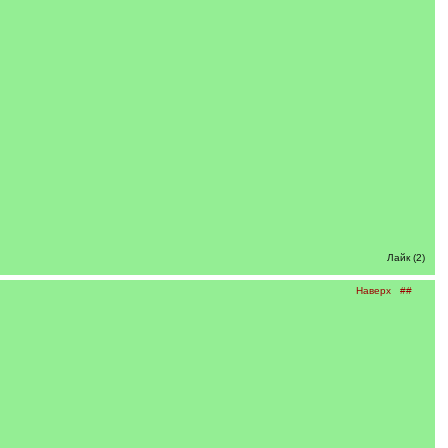
Лайк (2)
Наверх
##