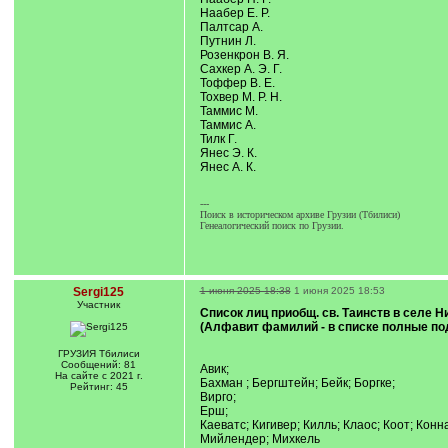
Наабер Е. Р.
Палтсар А.
Путнин Л.
Розенкрон В. Я.
Сахкер А. Э. Г.
Тоффер В. Е.
Тохвер М. Р. Н.
Таммис М.
Таммис А.
Тилк Г.
Янес Э. К.
Янес А. К.
---
Поиск в историческом архиве Грузии (Тбилиси)
Генеалогический поиск по Грузии.
Sergi125
1 июня 2025 18:38
1 июня 2025 18:53
Участник
Список лиц приобщ. св. Таинств в селе Н
(Алфавит фамилий - в списке полные по
ГРУЗИЯ Тбилиси
Сообщений: 81
Авик;
На сайте с 2021 г.
Бахман ; Бергштейн; Бейк; Боргке;
Рейтинг: 45
Вирго;
Ерш;
Каеватс; Кигивер; Килль; Клаос; Коот; Конна
Мийлендер; Михкель