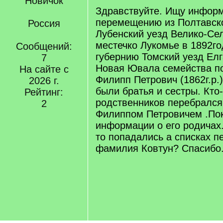
Новичок
Здравствуйте. Ищу инфор
перемещению из Полтавск
Россия
Лубенский уезд Велико-Се
местечко Лукомье в 1892го
Сообщений:
губернию Томский уезд Елг
7
Новая Ювала семейства п
На сайте с
Филипп Петрович (1862г.р.)
2026 г.
были братья и сестры. Кто-
Рейтинг:
родственников перебрался
2
Филиппом Петровичем .Пок
информации о его родичах
то попадались а списках п
фамилия Ковтун? Спасибо