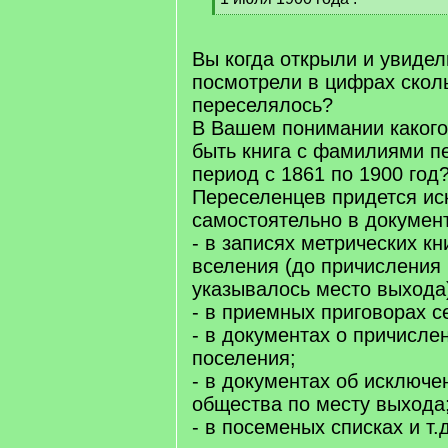
[
/
q
Вы когда открыли и увидели
]
посмотрели в цифрах скол
переселялось?
В Вашем понимании каког
быть книга с фамилиями п
период с 1861 по 1900 год
Переселенцев придется ис
самостоятельно в докумен
- в записях метрических кн
вселения (до причисления 
указывалось место выхода
- в приемных приговорах с
- в документах о причисле
поселения;
- в документах об исключе
общества по месту выхода
- в посеменых списках и т.д