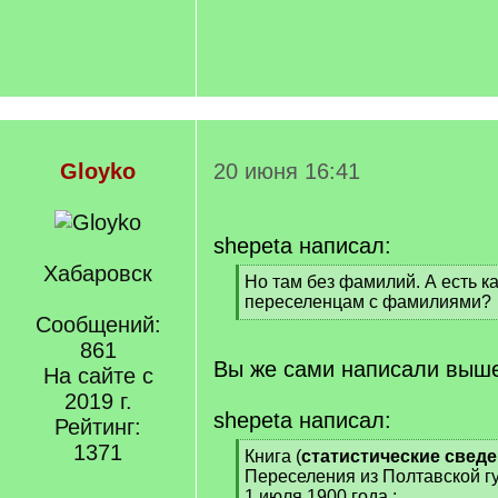
Gloyko
20 июня 16:41
shepeta написал:
Хабаровск
[
Но там без фамилий. А есть к
q
переселенцам с фамилиями?
]
Сообщений:
[
/
861
q
Вы же сами написали выш
На сайте с
]
2019 г.
shepeta написал:
Рейтинг:
1371
[
Книга (
статистические свед
q
Переселения из Полтавской гу
]
1 июля 1900 года :