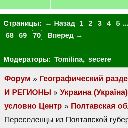
Страницы:
← Назад
1
2
3
4
5
..
68
69
70
Вперед →
Модераторы:
Tomilina
,
secere
Форум
»
Географический разд
И РЕГИОНЫ
»
Украина (Україна)
условно Центр
»
Полтавская об
Переселенцы из Полтавской губе