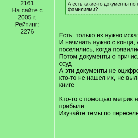
2161
q
А есть какие-то документы по
]
На сайте с
фамилиями?
[
2005 г.
/
Рейтинг:
q
2276
]
Есть, только их нужно иска
И начинать нужно с конца, 
поселились, когда появили
Потом документы о причис
ссуд
А эти документы не оцифр
кто-то не нашел их, не выл
книге
Кто-то с помощью метрик н
прибыли
Изучайте темы по пересел