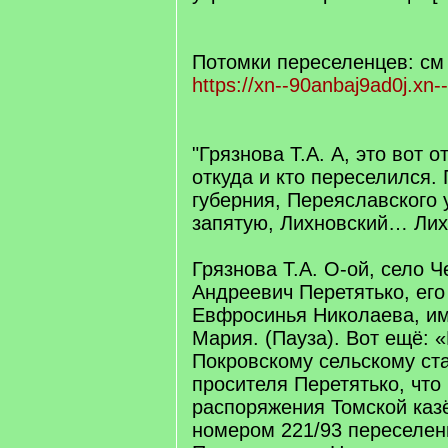
Потомки переселенцев: см
https://xn--90anbaj9ad0j.xn--
"Грязнова Т.А. А, это вот 
откуда и кто переселился.
губерния, Переяславского 
запятую, Лихновский… Лих
Грязнова Т.А. О-ой, село 
Андреевич Перетятько, его
Евфросинья Николаева, им
Мария. (Пауза). Вот ещё: 
Покровскому сельскому ст
просителя Перетятько, что
распоряжения Томской каз
номером 221/93 переселени