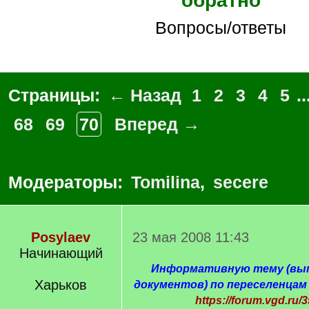
обратно
Вопросы/ответы
Страницы:
← Назад
1
2
3
4
5
..
68
69
70
Вперед →
Модераторы:
Tomilina
,
secere
Posylaev
23 мая 2008 11:43
Начинающий
Информативную тему (вып
Харьков
документов) по переселенцам
https://forum.vgd.ru/