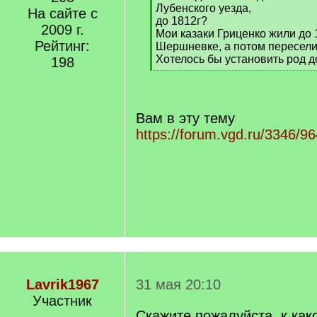
Лубенского уезда,
На сайте с
до 1812г?
2009 г.
Мои казаки Гриценко жили до 
Рейтинг:
Шершневке, а потом пересели
Хотелось бы установить род д
198
[
/
q
]
Вам в эту тему
https://forum.vgd.ru/3346/9
Lavrik1967
31 мая 20:10
Участник
Скажите пожалуйста, к как