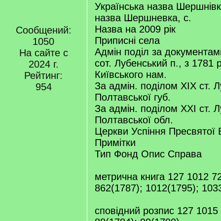
Українська назва Шершнівка
назва Шершневка, с.
Назва на 2009 рік
Сообщений:
Приписні села
1050
Адмін поділ за документами
На сайте с
сот. Лубенський п., з 1781 
2024 г.
Київського нам.
Рейтинг:
За адмін. поділом XIX ст. 
954
Полтавської губ.
За адмін. поділом XXI ст. 
Полтавської обл.
Церкви Успіння Пресвятої 
Примітки
Тип Фонд Опис Справа
метрична книга 127 1012 72
862(1787); 1012(1795); 103
cповідний розпис 127 1015 