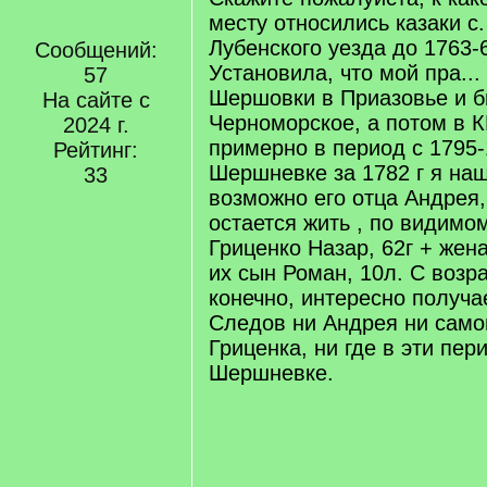
месту относились казаки 
Лубенского уезда до 1763-
Сообщений:
Установила, что мой пра...
57
Шершовки в Приазовье и б
На сайте с
Черноморское, а потом в 
2024 г.
примерно в период с 1795-
Рейтинг:
Шершневке за 1782 г я на
33
возможно его отца Андрея, 
остается жить , по видимом
Гриценко Назар, 62г + жена
их сын Роман, 10л. С возр
конечно, интересно получае
Следов ни Андрея ни самог
Гриценка, ни где в эти пе
Шершневке.