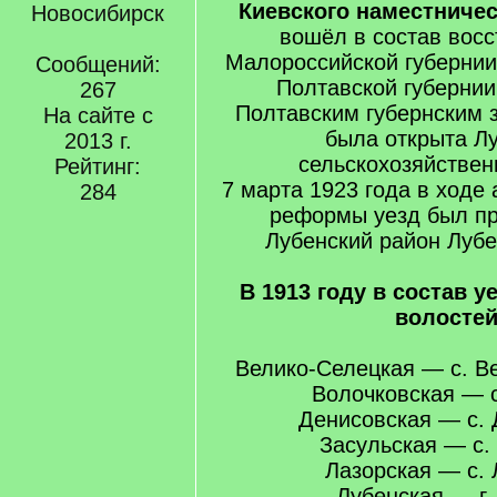
Киевского наместничес
Новосибирск
вошёл в состав вос
Малороссийской губернии
Сообщений:
Полтавской губернии
267
Полтавским губернским 
На сайте с
была открыта Л
2013 г.
сельскохозяйствен
Рейтинг:
7 марта 1923 года в ходе
284
реформы уезд был пр
Лубенский район Лубе
В 1913 году в состав у
волостей
Велико-Селецкая — с. В
Волочковская — с
Денисовская — с. 
Засульская — с.
Лазорская — с. 
Лубенская — г.