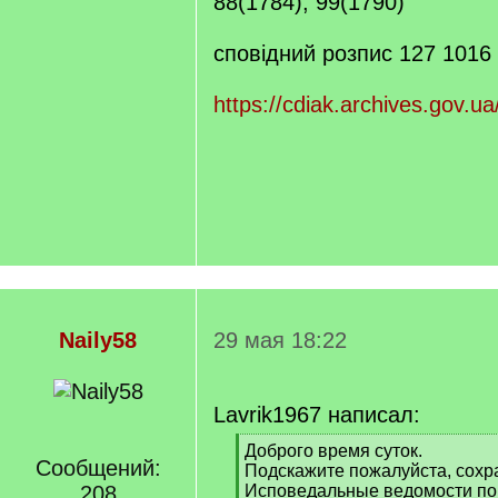
88(1784); 99(1790)
cповідний розпис 127 1016
https://cdiak.archives.gov.ua
Naily58
29 мая 18:22
Lavrik1967 написал:
[
Доброго время суток.
Сообщений:
q
Подскажите пожалуйста, сохр
]
208
Исповедальные ведомости по