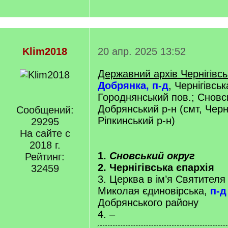
Klim2018
20 апр. 2025 13:52
Державний архів Чернігівсь
Добрянка, п-д
, Чернігівськ
Городнянський пов.; Сновсь
Добрянський р-н (смт, Черні
Сообщений:
Ріпкинський р-н)
29295
На сайте с
2018 г.
1.
Сновський округ
Рейтинг:
2. Чернігівська єпархія
32459
3. Церква в ім’я Святителя
Миколая єдиновірська,
п-д
Добрянського району
4. –