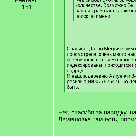
Рейтинг:
количестве. Возможно Вы 
151
нашли - работает так же ка
поиск по имени.
[
/
q
]
Спасибо! Да, по Метрическим 
просмотрела, очень много на
А Ревизские сказки Вы прове
индексированы, приходится п
подряд.
Я нашла деревню Автуничи 8
ревизию(№007782647). По Л
быть.
[
/
q
]
Нет, спасибо за наводку, н
Лемешовка там есть, посм