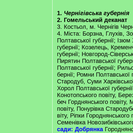
1.
Чернігівська губернія
2. Гомельський деканат
3. Костьол, м. Чернігів Черн
4. Міста: Борзна, Глухів, 
Полтавської губернії; Ізюм 
губернії; Козелець, Кремен
губернії; Новгород-Сіверсь
Пирятин Полтавської губер
Полтавської губернії; Рильс
бернії; Ромни Полтавської 
Стародуб, Суми Харківської
Хорол Полтавської губернії
Конотопського повіту, Бере
беч Горднянського повіту,
повіту, Понурівка Стародуб
віту, Ріпки Городнянського 
Семенівка Новозибківськог
сади: Добрянка
Городнянсь