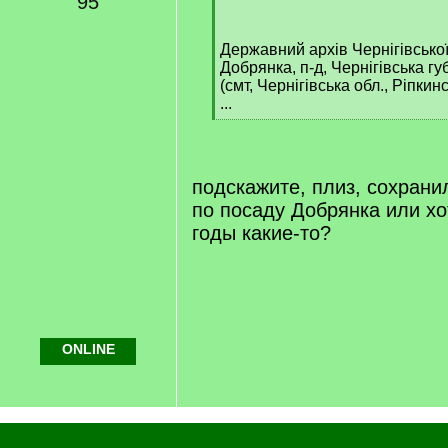
95
/
q
Державний архів Чернігівської
]
Добрянка, п-д, Чернігівська гу
(смт, Чернігівська обл., Ріпкин
...
[
/
q
]
подскажите, плиз, сохранил
по посаду Добрянка или хо
годы какие-то?
ONLINE