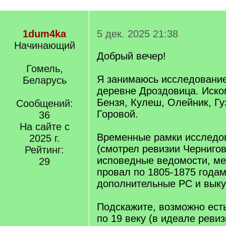
1dum4ka
5 дек. 2025 21:38
Начинающий
Добрый вечер!
Гомель,
Я занимаюсь исследовани
Беларусь
деревне Дроздовица. Иск
Бензя, Кулеш, Олейник, Гу
Сообщений:
Горовой.
36
На сайте с
Временные рамки исследов
2025 г.
(смотрел ревизии Чернигов
Рейтинг:
исповедные ведомости, мет
29
провал по 1805-1875 годам
дополнительные РС и выку
Подскажите, возможно ест
по 19 веку (в идеале ревиз