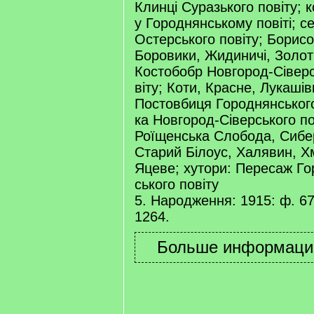
Клинці Суразького повіту; 
у Городнянському повіті; се
Остерського повіту; Борисог
Боровики, Жидиничі, Золот
Костобобр Новгород-Сіверс
віту; Коти, Красне, Лукашів
Постовбиця Городнянського
ка Новгород-Сіверського по
Роїщенська Слобода, Сибер
Старий Білоус, Халявин, Хм
Яцеве; хутори: Пересаж Г
ського повіту
5. Народження: 1915: ф. 679
1264.