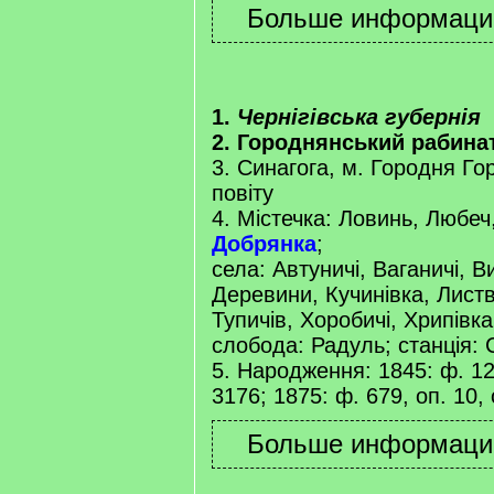
1.
Чернігівська губернія
2. Городнянський рабина
3. Синагога, м. Городня Го
повіту
4. Містечка: Ловинь, Любеч
Добрянка
;
села: Автуничі, Ваганичі, В
Деревини, Кучинівка, Лист
Тупичів, Хоробичі, Хрипівка
слобода: Радуль; станція: 
5. Народження: 1845: ф. 127
3176; 1875: ф. 679, оп. 10, 