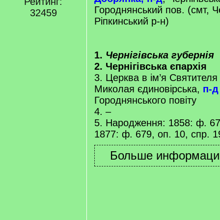
Рейтинг:
Городнянський пов. (смт, Че
32459
Ріпкинський р-н)
1.
Чернігівська губернія
2. Чернігівська єпархія
3. Церква в ім’я Святителя
Миколая єдиновірська,
п-д
Городнянського повіту
4. –
5. Народження: 1858: ф. 679
1877: ф. 679, оп. 10, спр. 1