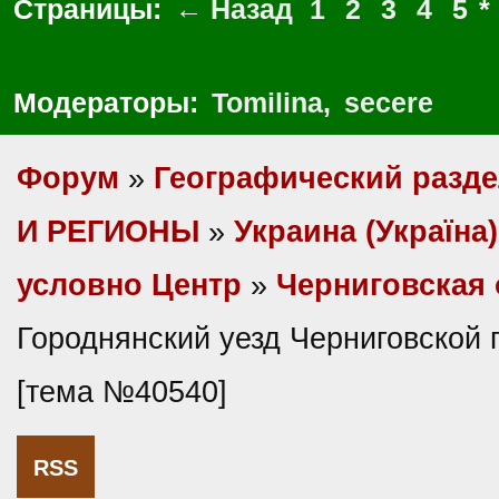
Страницы:
← Назад
1
2
3
4
5
*
Модераторы:
Tomilina
,
secere
Форум
»
Географический разд
И РЕГИОНЫ
»
Украина (Україна)
условно Центр
»
Черниговская 
Городнянский уезд Черниговской 
[тема №40540]
RSS