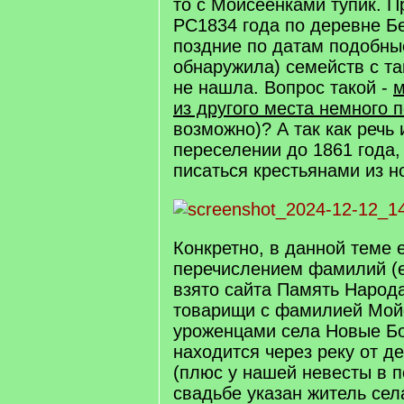
то с Мойсеенками тупик. 
РС1834 года по деревне Бе
поздние по датам подобны
обнаружила) семейств с т
не нашла. Вопрос такой -
м
из другого места немного 
возможно)? А так как речь 
переселении до 1861 года,
писаться крестьянами из н
Конкретно, в данной теме е
перечислением фамилий (е
взято сайта Память Народа
товарищи с фамилией Мойс
уроженцами села Новые Бо
находится через реку от д
(плюс у нашей невесты в п
свадьбе указан житель се