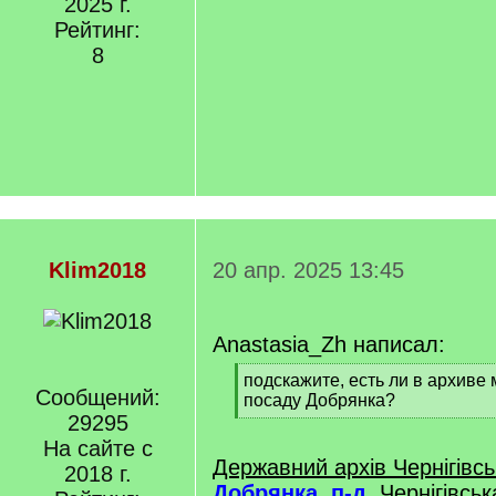
2025 г.
Рейтинг:
8
Klim2018
20 апр. 2025 13:45
Anastasia_Zh написал:
[
подскажите, есть ли в архиве 
Сообщений:
q
посаду Добрянка?
]
29295
[
/
На сайте с
q
Державний архів Чернігівсь
2018 г.
]
Добрянка, п-д
, Чернігівськ