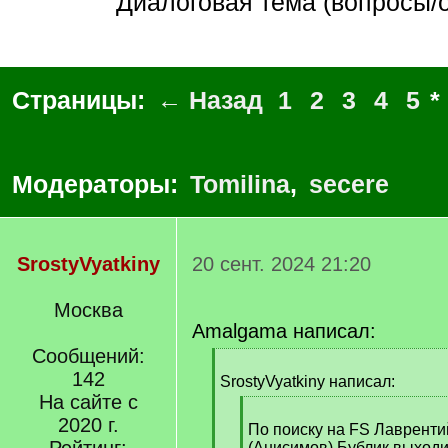
Диалоговая тема (вопросы/
Страницы:
← Назад
1
2
3
4
5
*
Модераторы:
Tomilina
,
secere
SrostyVyatkiny
20 сент. 2024 21:20
Москва
Amalgama написал:
Сообщений:
[
142
q
SrostyVyatkiny написал:
]
На сайте с
[
2020 г.
q
По поиску на FS Лаврент
]
(Анисимов) Бублик выход