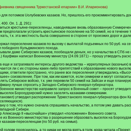
«Дневника священника Туркестанской епархии» В.И. Иларионова)
 для потомков Uолубевских казаков. Но, пришлось его прокомментировать до
00. Оп. 1. Д. 291):
литься крестьяне-переселенцы, наводнявшие вновь образованную Семиречен
м предполагали устроить крестьянское поселение на 50 семей, но в течение 
ть, т.к. эта местность была совершенно в стороне от проезжих дорог и далек
жал переселение казаков по вызову с выплатой подъемных по 50 руб. на семью
дни победного Кульджинского похода.
ывали даже Сибирских казаков, пообещали деньги, но у начальства в СПб не
1) Кауфман написал Военному министру (24.09.1871) – прошу утвердить расхо
да еще и затрагивало интересы другого ведомства – иррегулярных (казачьих) 
чается ли с их стороны каких-либо препятствий к образованию нового выселк
щики, ответили пространно, что ранее все переселения утверждались «Высоч
ее» соизволение. При том, как им кажется, если семиреки и могут согласиться
оголять Сибирское войско, т.к. уже перевели 50 семей на Зайсан и еще планиру
уфману лучше спросить у Западно-Сибирского генерал-губернатора.
 Военное министерство направило запрос в Военный совет – просят утвердить 
 выселок Борохудзирский нужно заселять казаками-семиреками.
тановил) утвердил распоряжение Туркестанского генерал-губернатора фон К
еселяющихся).
у о том, что нужно сначала спрашивать начальство, а потом уже давать рас
Западной Сибири.
ор Александр II «высочайше» утвердил «положение» Военного совета.
 из Военного министерства о разрешении образовать выселок на Борохудзире
казакам-переселенцам (по 50 руб. на семью).
ей голове прояснилось, а то никак не могла взять в толк, когда читала «Прое