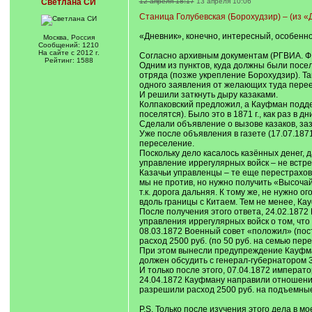
Светлана СИ
12 апреля 18:17
13 апреля 10:06
Cтаница Голубевская (Борохудзир) – (из 
«Дневник», конечно, интересный, особенно
Москва, Россия
Сообщений: 1210
На сайте с 2012 г.
Согласно архивным документам (РГВИА. Ф. 4
Рейтинг: 1588
Одним из пунктов, куда должны были посе
отряда (позже укрепление Борохудзир). Та
одного заявления от желающих туда перееха
И решили заткнуть дыру казаками.
Колпаковский предложил, а Кауфман поддер
поселятся). Было это в 1871 г., как раз в 
Сделали объявление о вызове казаков, заз
Уже после объявления в газете (17.07.187
переселение.
Поскольку дело касалось казённых денег, 
управление иррегулярных войск – не встре
Казачьи управленцы – те еще перестрахов
мы не против, но нужно получить «Высочайш
т.к. дорога дальняя. К тому же, не нужно 
вдоль границы с Китаем. Тем не менее, Ка
После получения этого ответа, 24.02.1872
управления иррегулярных войск о том, что
08.03.1872 Военный совет «положил» (пос
расход 2500 руб. (по 50 руб. на семью пер
При этом вынесли предупреждение Кауфман
должен обсудить с генерал-губернатором 
И только после этого, 07.04.1872 императ
24.04.1872 Кауфману направили отношение
разрешили расход 2500 руб. на подъемные 
P.S. Только после изучения этого дела в мо