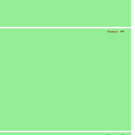
Наверх
##