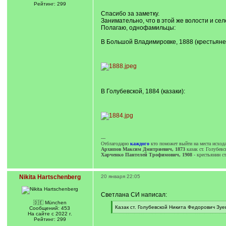
]
/
Рейтинг: 299
q
Спасибо за заметку.
]
Занимательно, что в этой же волости и с
Полагаю, однофамильцы:
В Большой Владимировке, 1888 (крестьяне
В Голубевской, 1884 (казаки):
---
Отблагодарю
каждого
кто поможет выйти на места исхода
Архипов Максим Дмитриевич, 1873
казак cт. Голубев
Харченко Пантелей Трофимович, 1908
- крестьянин ст
Nikita Hartschenberg
20 января 22:05
Светлана СИ написал:
🇩🇪 München
[
Казак ст. Голубевской Никита Федорович Зуе
Сообщений: 453
q
[
На сайте с 2022 г.
]
/
Рейтинг: 299
q