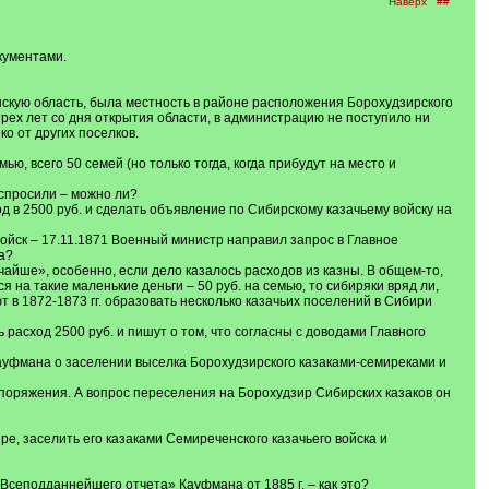
Наверх
##
кументами.
скую область, была местность в районе расположения Борохудзирского
трех лет со дня открытия области, в администрацию не поступило ни
о от других поселков.
, всего 50 семей (но только тогда, когда прибудут на место и
 спросили – можно ли?
д в 2500 руб. и сделать объявление по Сибирскому казачьему войску на
войск – 17.11.1871 Военный министр направил запрос в Главное
а?
айше», особенно, если дело казалось расходов из казны. В общем-то,
 на такие маленькие деньги – 50 руб. на семью, то сибиряки вряд ли,
ют в 1872-1873 гг. образовать несколько казачьих поселений в Сибири
расход 2500 руб. и пишут о том, что согласны с доводами Главного
ауфмана о заселении выселка Борохудзирского казаками-семиреками и
поряжения. А вопрос переселения на Борохудзир Сибирских казаков он
, заселить его казаками Семиреченского казачьего войска и
кт Всеподданнейшего отчета» Кауфмана от 1885 г. – как это?