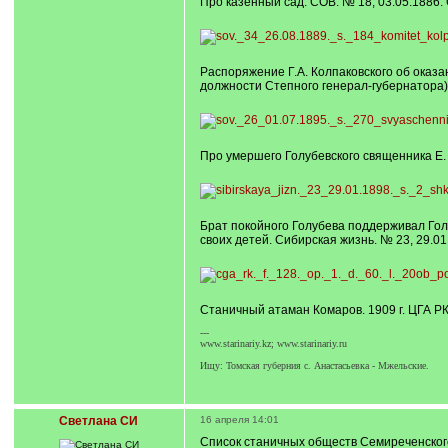
Про казённый сад. СОВ. № 18, 03.05.1886. 
Распоряжение Г.А. Колпаковского об оказан
должности Степного генерал-губернатора)
Про умершего Голубевского священника Е. 
Брат покойного Голубева поддерживал Голу
своих детей. Сибирская жизнь. № 23, 29.01.
Станичный атаман Комаров. 1909 г. ЦГА РК. Ф
---
www.starinariy.kz; www.starinariy.ru
Ищу: Томская губерния с. Анастасьевка - Мжельские.
Светлана СИ
16 апреля 14:01
Список станичных обществ Семиреченского 