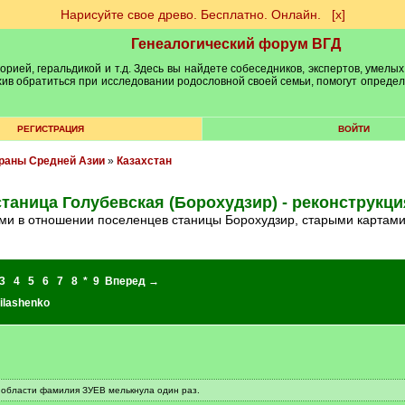
Нарисуйте свое древо. Бесплатно. Онлайн.
[х]
Генеалогический форум ВГД
рией, геральдикой и т.д. Здесь вы найдете собеседников, экспертов, умелых
рхив обратиться при исследовании родословной своей семьи, помогут опреде
РЕГИСТРАЦИЯ
ВОЙТИ
траны Средней Азии
»
Казахстан
станица Голубевская (Борохудзир) - реконструкци
ами в отношении поселенцев станицы Борохудзир, старыми картами
3
4
5
6
7
8
*
9
Вперед →
Milashenko
области фамилия ЗУЕВ мелькнула один раз.