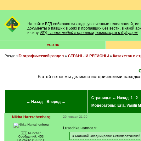
На сайте ВГД собираются люди, увлеченные генеалогией, исто
документы о павших в боях и пропавших без вести, в какой а
и чину.
ВГД - поиск людей в прошлом, настоящем и будущем!
VGD.RU
Раздел
Географический раздел
»
СТРАНЫ И РЕГИОНЫ
»
Казахстан и с
В этой ветке мы делимся историческими находк
Страницы:
← Назад
1
2
← Назад
Вперед →
Модераторы:
Erla
,
Vasilii 
Nikita Hartschenberg
20 января 21:20
Lusechka написал:
🇩🇪 München
[
В Большой Владимировке Семипалатинской 
Сообщений: 453
q
[
На сайте с 2022 г.