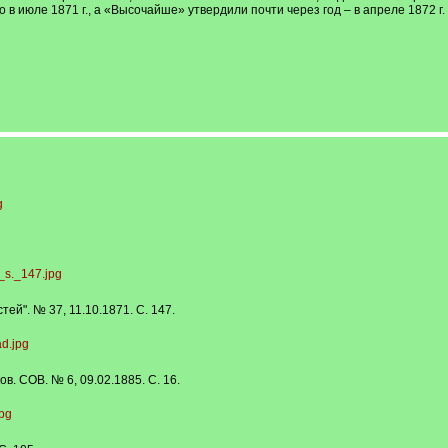
 в июле 1871 г., а «Высочайше» утвердили почти через год – в апреле 1872 г
ей". № 37, 11.10.1871. С. 147.
. СОВ. № 6, 09.02.1885. С. 16.