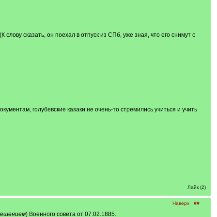
слову сказать, он поехал в отпуск из СПб, уже зная, что его снимут с
кументам, голубевские казаки не очень-то стремились учиться и учить
Лайк (2)
Наверх
##
решением
) Военного совета от 07.02.1885.