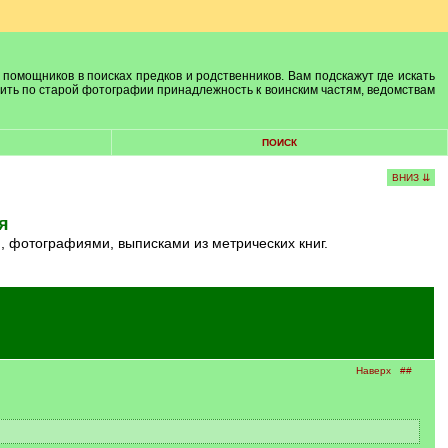
 помощников в поисках предков и родственников. Вам подскажут где искать
лить по старой фотографии принадлежность к воинским частям, ведомствам
ПОИСК
ВНИЗ ⇊
я
, фотографиями, выписками из метрических книг.
Наверх
##