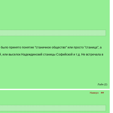
е, было принято понятие "станичное общество" или просто "станица", а
 или выселок Надеждинский станицы Софийской и т.д. Не встречала в
Лайк (2)
Наверх
##