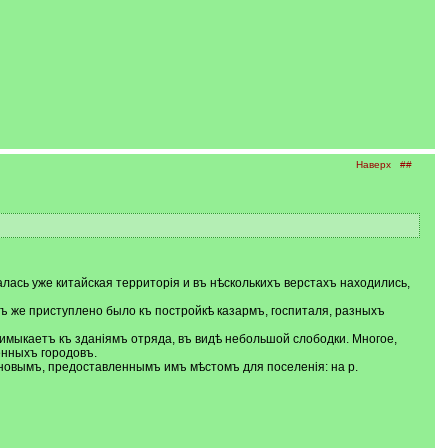
Наверх
##
алась уже китайская территорія и въ нѣсколькихъ верстахъ находились,
ъ же приступлено было къ постройкѣ казармъ, госпиталя, разныхъ
имыкаетъ къ зданіямъ отряда, въ видѣ небольшой слободки. Многое,
енныхъ городовъ.
новымъ, предоставленнымъ имъ мѣстомъ для поселенія: на р.