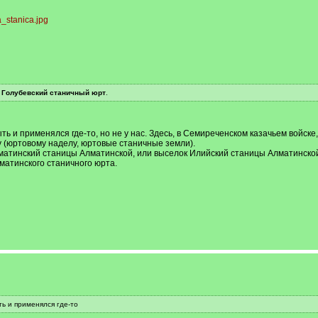
,
Голубевский станичный юрт
.
ть и применялся где-то, но не у нас. Здесь, в Семиреченском казачьем войск
у (юртовому наделу, юртовые станичные земли).
атинский станицы Алматинской, или выселок Илийский станицы Алматинской,
атинского станичного юрта.
ь и применялся где-то