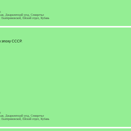
:
ская, Джаркентский уезд, Семиречье
. Екатериновской, Ейский отдел, Кубань
в эпоху СССР.
:
ская, Джаркентский уезд, Семиречье
. Екатериновской, Ейский отдел, Кубань