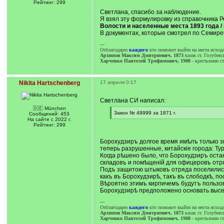
]
/
Рейтинг: 299
q
Светлана, спасибо за наблюдение.
]
Я взял эту формулировку из справочника 
Волости и населенные места 1893 года / из
В документах, которые смотрел по Семиреч
---
Отблагодарю
каждого
кто поможет выйти на места исхода
Архипов Максим Дмитриевич, 1873
казак cт. Голубев
Харченко Пантелей Трофимович, 1908
- крестьянин ст
Nikita Hartschenberg
17 апреля 0:17
Светлана СИ написал:
🇩🇪 München
[
Закон № 49999 за 1871 г.
Сообщений: 453
q
[
На сайте с 2022 г.
]
/
Рейтинг: 299
q
]
Борохудзиръ долгое время имѣлъ только зн
теперь разрушенные, китайскіе города: Тур
Когда рѣшено было, что Борохудзиръ оста
складовъ и помѣщеній для офицеровъ отряд
Подъ защитою штыковъ отряда поселились 
какъ въ Борохудзирѣ, такъ въ слободкѣ, п
Вѣроятно этимъ кирпичемъ будутъ пользов
Борохудзирѣ предположено основать высе
---
Отблагодарю
каждого
кто поможет выйти на места исхода
Архипов Максим Дмитриевич, 1873
казак cт. Голубев
Харченко Пантелей Трофимович, 1908
- крестьянин ст