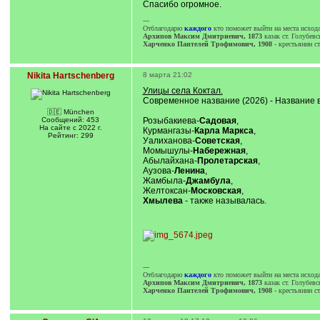
Спасибо огромное.
]
---
Отблагодарю
каждого
кто поможет выйти на места исхода
Архипов Максим Дмитриевич, 1873
казак cт. Голубев
Харченко Пантелей Трофимович, 1908
- крестьянин ст
Nikita Hartschenberg
8 марта 21:02
Улицы села Коктал.
Современное название (2026) - Название 
🇩🇪 München
Сообщений: 453
Розыбакиева-
Садовая
,
На сайте с 2022 г.
Курмангазы-
Карла Маркса
,
Рейтинг: 299
Уалиханова-
Советская
,
Момышулы-
Набережная
,
Абылайхана-
Пролетарская
,
Аузова-
Ленина
,
Жамбыла-
Джамбула
,
Желтоксан-
Московская
,
Хмылева
- также называлась.
---
Отблагодарю
каждого
кто поможет выйти на места исхода
Архипов Максим Дмитриевич, 1873
казак cт. Голубев
Харченко Пантелей Трофимович, 1908
- крестьянин ст