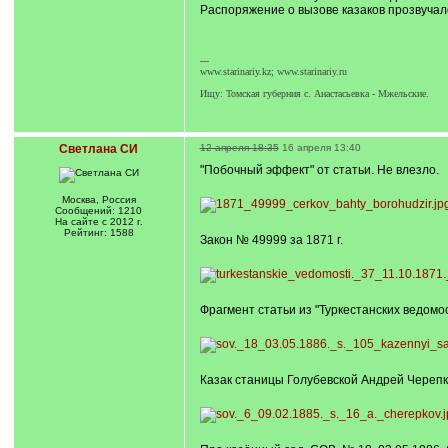
Распоряжение о вызове казаков прозвучало
---
www.starinariy.kz; www.starinariy.ru
Ищу: Томская губерния с. Анастасьевка - Мжельские.
Светлана СИ
12 апреля 18:35
16 апреля 13:40
"Побочный эффект" от статьи. Не влезло.
Москва, Россия
Сообщений: 1210
На сайте с 2012 г.
Рейтинг: 1588
Закон № 49999 за 1871 г.
Фрагмент статьи из "Туркестанских ведомост
Казак станицы Голубевской Андрей Черепков