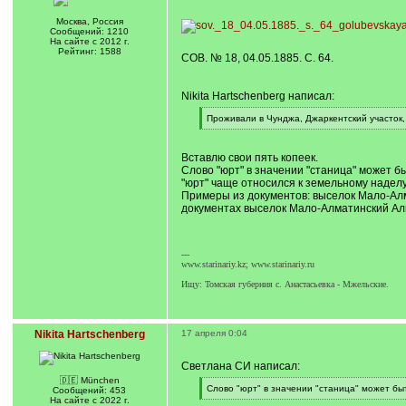
Москва, Россия
Сообщений: 1210
На сайте с 2012 г.
Рейтинг: 1588
СОВ. № 18, 04.05.1885. С. 64.
Nikita Hartschenberg написал:
[
Проживали в Чунджа, Джаркентский участок
q
[
]
/
q
Вставлю свои пять копеек.
]
Слово "юрт" в значении "станица" может бы
"юрт" чаще относился к земельному надел
Примеры из документов: выселок Мало-Алм
документах выселок Мало-Алматинский Алм
---
www.starinariy.kz; www.starinariy.ru
Ищу: Томская губерния с. Анастасьевка - Мжельские.
Nikita Hartschenberg
17 апреля 0:04
Светлана СИ написал:
🇩🇪 München
[
Слово "юрт" в значении "станица" может быт
Сообщений: 453
q
[
На сайте с 2022 г.