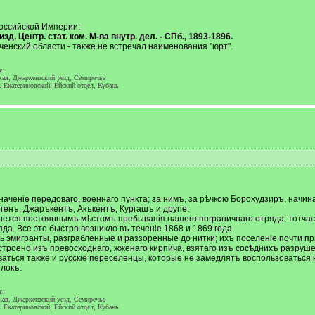
Российской Империи:
д. Центр. стат. ком. М-ва внутр. дел. - СПб., 1893-1896.
енский области - также не встречал наименования "юрт".
:
ская, Джаркентский уезд, Семиречье
. Екатериновской, Ейский отдел, Кубань
аченіе передоваго, военнаго пункта; за нимъ, за рѣчкою Борохудзиръ, начин
генъ, Джаръкентъ, Акъкентъ, Кургашъ и другіе.
нется постояннымъ мѣстомъ пребыванія нашего пограничнаго отряда, тотчас
а. Все это быстро возникло въ теченіе 1868 и 1869 года.
эмигранты, разграбленные и раззоренные до нитки; ихъ поселеніе почти пр
остроено изъ превосходнаго, жженаго кирпича, взятаго изъ сосѣднихъ разруш
аться также и русскіе переселенцы, которые не замедлятъ воспользоваться 
локъ.
:
ская, Джаркентский уезд, Семиречье
. Екатериновской, Ейский отдел, Кубань