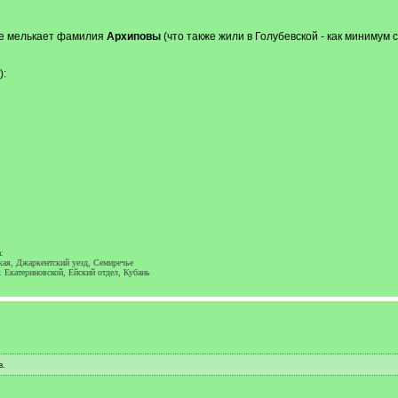
еле мелькает фамилия
Архиповы
(что также жили в Голубевской - как минимум с
):
:
ская, Джаркентский уезд, Семиречье
. Екатериновской, Ейский отдел, Кубань
в.