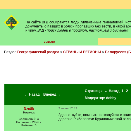
На сайте ВГД собираются люди, увлеченные генеалогией, исто
документы о павших в боях и пропавших без вести, в какой а
и чину.
ВГД - поиск людей в прошлом, настоящем и будущем!
VGD.RU
Раздел
Географический раздел
»
СТРАНЫ И РЕГИОНЫ
»
Белоруссия (Б
Страницы:
← Назад
1
2
← Назад
Вперед →
Модератор:
dobby
Dze8k
7 июня 17:43
Новичок
Здравствуйте, помогите пожалуйста с пои
деревне Рыболовичи Куриловической волост
Сообщений: 4
На сайте с 2026 г.
Рейтинг: 0