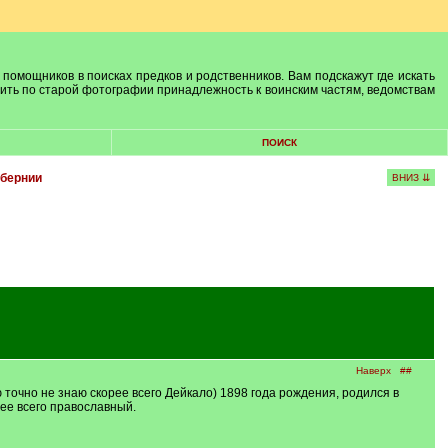
 помощников в поисках предков и родственников. Вам подскажут где искать
лить по старой фотографии принадлежность к воинским частям, ведомствам
ПОИСК
убернии
ВНИЗ ⇊
Наверх
##
очно не знаю скорее всего Дейкало) 1898 года рождения, родился в
ее всего православный.