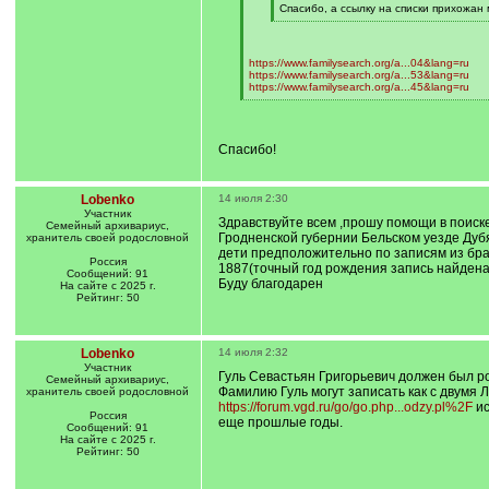
q
Спасибо, а ссылку на списки прихожан 
]
[
/
q
]
https://www.familysearch.org/a...04&lang=ru
https://www.familysearch.org/a...53&lang=ru
https://www.familysearch.org/a...45&lang=ru
[
/
q
]
Спасибо!
Lobenko
14 июля 2:30
Участник
Здравствуйте всем ,прошу помощи в поиске
Семейный архивариус,
Гродненской губернии Бельском уезде Дуб
хранитель своей родословной
дети предположительно по записям из брако
Россия
1887(точный год рождения запись найдена 
Сообщений: 91
Буду благодарен
На сайте с 2025 г.
Рейтинг: 50
Lobenko
14 июля 2:32
Участник
Гуль Севастьян Григорьевич должен был р
Семейный архивариус,
Фамилию Гуль могут записать как с двумя Л
хранитель своей родословной
https://forum.vgd.ru/go/go.php...odzy.pl%2F
ис
Россия
еще прошлые годы.
Сообщений: 91
На сайте с 2025 г.
Рейтинг: 50