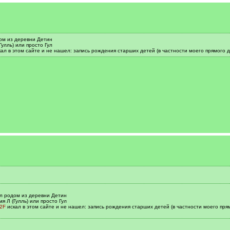
ом из деревни Детин
Гулль) или просто Гул
ал в этом сайте и не нашел: запись рождения старших детей (в частности моего прямого д
ыл родом из деревни Детин
я Л (Гулль) или просто Гул
%2F
искал в этом сайте и не нашел: запись рождения старших детей (в частности моего прям