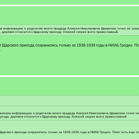
ком информацию о родителях моего прадеда Алексея Николаевича (фамилию точно не знаю 
 деревня относится к Щарскому приходу. Алексей скорее всего православный.
и Щарского прихода сохранились только за 1938-1939 годы в НИАБ Гродно. Пл
.
 поиском информацию о родителях моего прадеда Алексея Николаевича (фамилию точно не
уезда, деревня относится к Щарскому приходу. Алексей скорее всего православный.
Щарского прихода сохранились только за 1938-1939 годы в НИАБ Гродно. Плюс есть еще спи