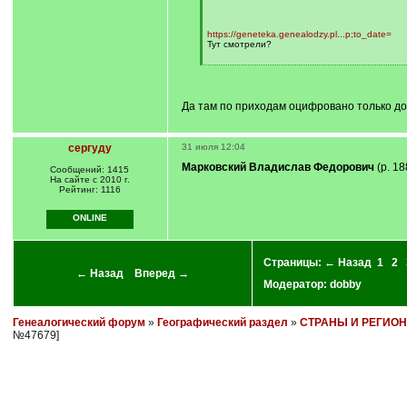
]
https://geneteka.genealodzy.pl...p;to_date=
Тут смотрели?
[
/
q
]
Да там по приходам оцифровано только до 
сергуду
31 июля 12:04
Марковский Владислав Федорович
(р. 18
Сообщений: 1415
На сайте с 2010 г.
Рейтинг: 1116
ONLINE
Страницы:
← Назад
1
2
← Назад
Вперед →
Модератор:
dobby
Генеалогический форум
»
Географический раздел
»
СТРАНЫ И РЕГИО
№47679]