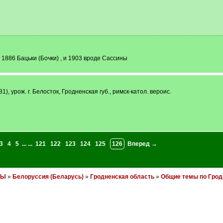
1886 Бацьки (Бочки) , и 1903 вроде Сассины
81), урож. г. Белосток, Гродненская губ., римск-катол. вероис.
3
4
5
... ...
121
122
123
124
125
126
Вперед →
НЫ
»
Белоруссия (Беларусь)
»
Гродненская область
»
Общие темы по Грод