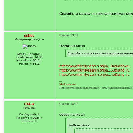
/
q
]
Спасибо, а ссылку на списки прихожан мож
dobby
8 июня 23:41
Модератор раздела
Dze8k написал:
[
Спасибо, а ссылку на списки прихожан может
Минск, Беларусь
q
[
Сообщений: 6100
]
/
На сайте с 2013 г.
q
Рейтинг: 5612
https://www.familysearch.org/a...04&lang=ru
]
https://www.familysearch.org/a...53&lang=ru
https://www.familysearch.org/a...45&lang=ru
---
Мой дневник
Нет неинтересных родословных - есть недоисследованные
Dze8k
9 июня 14:32
Новичок
dobby написал:
Сообщений: 4
На сайте с 2026 г.
Рейтинг: 0
[
q
Dze8k написал:
]
[