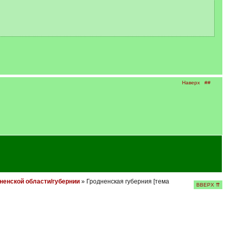
Наверх
##
ненской области/губернии
» Гродненская губерния [тема
ВВЕРХ ⇈