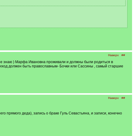
Наверх
##
я не знаю ) Марфа Ивановна проживали и должны были родиться в
иход должен быть православным- Бочки или Сассины , самый старшие
Наверх
##
го прямого деда), запись о браке Гуль Севастьяна, и записи, конечно