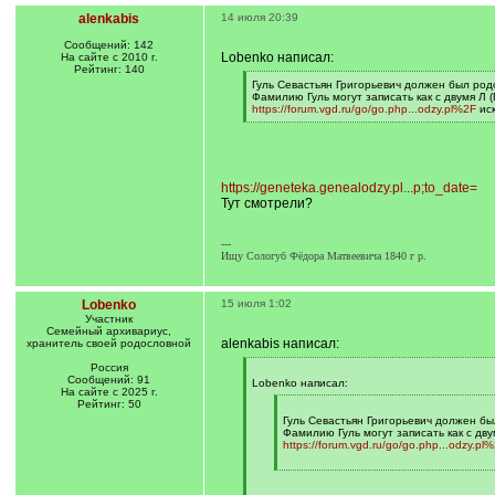
alenkabis
14 июля 20:39
Сообщений: 142
Lobenko написал:
На сайте с 2010 г.
Рейтинг: 140
[
Гуль Севастьян Григорьевич должен был род
q
Фамилию Гуль могут записать как с двумя Л (
]
https://forum.vgd.ru/go/go.php...odzy.pl%2F
иск
[
/
q
]
https://geneteka.genealodzy.pl...p;to_date=
Тут смотрели?
---
Ищу Сологуб Фёдора Матвеевича 1840 г р.
Lobenko
15 июля 1:02
Участник
Семейный архивариус,
alenkabis написал:
хранитель своей родословной
Россия
[
Сообщений: 91
q
Lobenko написал:
На сайте с 2025 г.
]
Рейтинг: 50
[
q
Гуль Севастьян Григорьевич должен б
]
Фамилию Гуль могут записать как с двум
https://forum.vgd.ru/go/go.php...odzy.pl
[
/
q