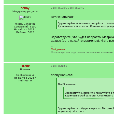
dobby
7 июня 18:09
7 июня 18:40
Модератор раздела
Dze8k написал:
[
Здравствуйте, помогите пожалуйста с поис
Минск, Беларусь
q
Куриловической волости, Слонимского уезда,
Сообщений: 6100
]
[
На сайте с 2013 г.
/
Рейтинг: 5612
q
Здравствуйте, это будет непросто. Метрик
]
архиве (есть на сайте мормонов). И это все
---
Мой дневник
Нет неинтересных родословных - есть недоисследованные
Dze8k
8 июня 21:58
Новичок
dobby написал:
Сообщений: 4
На сайте с 2026 г.
Рейтинг: 0
[
q
Dze8k написал:
]
[
q
Здравствуйте, помогите пожалуйста с
]
Куриловической волости, Слонимского 
[
/
q
]
Здравствуйте, это будет непросто. Метрики 
мормонов). И это все.
[