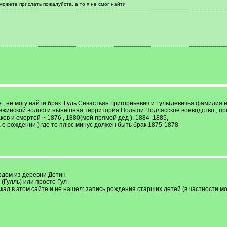
можете прислать пожалуйста, а то я не смог найти
 , не могу найти брак: Гуль Севастьян Григориьевич и Гуль(девичья фамили
яжинской волости нынешняя территория Польши Подлясское воеводство , пр
в и смертей ~ 1876 , 1880(мой прямой дед ), 1884 ,1885,
о рождении ) где то плюс минус должен быть брак 1875-1878
одом из деревни Детин
 (Гулль) или просто Гул
кал в этом сайте и не нашел: запись рождения старших детей (в частности мое