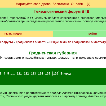
Нарисуйте свое древо. Бесплатно. Онлайн.
[х]
Генеалогический форум ВГД
рией, геральдикой и т.д. Здесь вы найдете собеседников, экспертов, умелых
рхив обратиться при исследовании родословной своей семьи, помогут опреде
РЕГИСТРАЦИЯ
ВОЙТИ
еларусь)
»
Гродненская область
»
Общие темы по Гродненской области/г
Гродненская губерния
Информация о населённых пунктах, документы и полезные ссылки
3
4
5
... ...
121
122
123
124
125
126
Вперед →
ском информацию о родителях моего прадеда Алексея Николаевича (фамилию т
и, Слонимского уезда, деревня относится к Щарскому приходу. Алексей скор