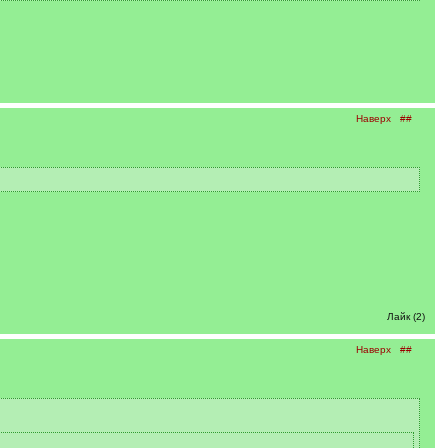
Наверх
##
Лайк (2)
Наверх
##