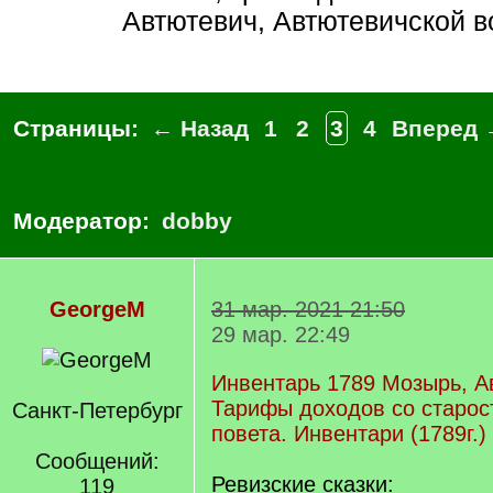
Автютевич, Автютевичской в
Страницы:
← Назад
1
2
3
4
Вперед 
Модератор:
dobby
GeorgeM
31 мар. 2021 21:50
29 мар. 22:49
Инвентарь 1789 Мозырь, А
Тарифы доходов со старос
Санкт-Петербург
повета. Инвентари (1789г.)
Сообщений:
Ревизские сказки:
119