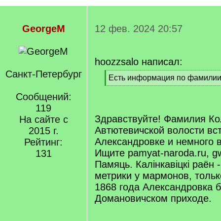
GeorgeM
12 фев. 2024 20:57
hoozzsalo написал:
Санкт-Петербург
[
Есть информация по фамилии
q
[
]
Сообщений:
/
q
119
]
Здравствуйте! Фамилия Ко
На сайте с
Автютевичской волости вст
2015 г.
Александровке и немного 
Рейтинг:
Ищите pamyat-naroda.ru, gwa
131
Памяць. Калiнкавiцкi раён -
метрики у мармонов, только
1868 года Александровка 
Домановичском приходе.