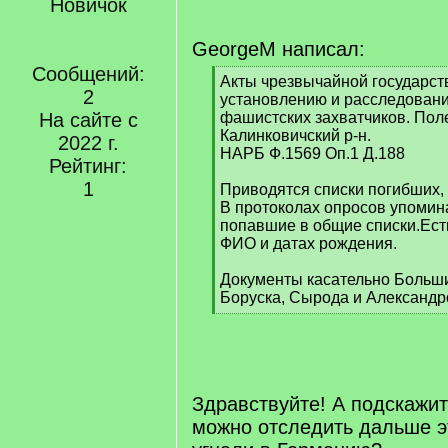
Новичок
GeorgeM написал:
Сообщений:
[
Акты чрезвычайной государст
2
q
установлению и расследован
]
На сайте с
фашистских захватчиков. Поле
Калинковичский р-н.
2022 г.
НАРБ Ф.1569 Оп.1 Д.188
Рейтинг:
1
Приводятся списки погибших,
В протоколах опросов упомин
попавшие в общие списки.Ест
ФИО и датах рождения.
Документы касательно Больш
Боруска, Сырода и Александр
[
/
q
]
Здравствуйте! А подскажит
можно отследить дальше э