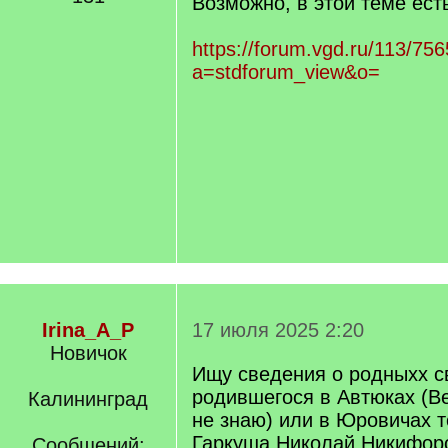
Возможно, в этой теме ест
https://forum.vgd.ru/113/75
a=stdforum_view&o=
Irina_A_P
17 июля 2025 2:20
Новичок
Ищу сведения о родныхх с
родившегося в Автюках (В
Калининград
не знаю) или в Юровичах т
Гаркуша Николай Никифоро
Сообщений: