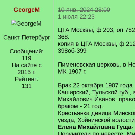
GeorgeM
10 янв. 2024 23:00
1 июля 22:23
ЦГА Москвы, ф 203, оп 782,
368.
Санкт-Петербург
копия в ЦГА Москвы, ф 2124
398об-399
Сообщений:
119
Пименовская церковь, в Н
На сайте с
МК 1907 г.
2015 г.
Рейтинг:
Брак 22 октября 1907 года
131
Каширский, Тульской губ.
Михайлович Иванов, прав
браком - 21 год.
Крестьянка девица Минской
уезда, Хойнинской волости
Елена Михайловна Гуща
-
Поручители по невесте: Ми