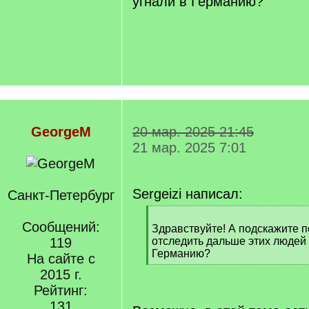
угнали в Германию?
GeorgeM
20 мар. 2025 21:45
21 мар. 2025 7:01
Sergeizi написал:
Санкт-Петербург
[
Сообщений:
q
Здравствуйте! А подскажите 
]
119
отследить дальше этих людей 
Германию?
На сайте с
[
2015 г.
/
Рейтинг:
q
]
131