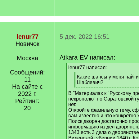
lenur77
5 дек. 2022 16:51
Новичок
Atkara-EV написал:
Москва
[
lenur77 написал:
Сообщений:
q
[
Какие шансы у меня найт
]
11
q
Шаблевич?
На сайте с
]
[
2022 г.
В "Материалах к "Русскому п
/
некрополю" по Саратовской 
q
Рейтинг:
нет.
]
20
Откройте фамильную тему, сф
вам известно и что конкретно 
Поиск дворян достаточно прост
информацию из дел дворянст
1343 есть 3 дела о дворянств
Виленской губернии 1840 г, К