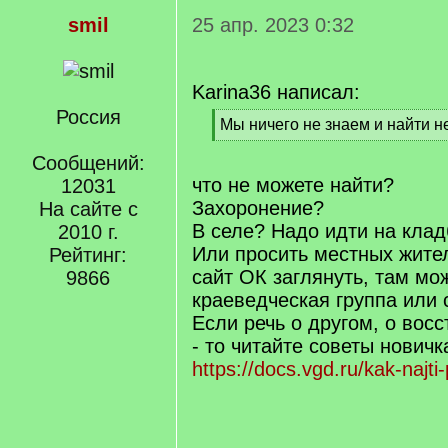
smil
25 апр. 2023 0:32
Karina36 написал:
Россия
[
Мы ничего не знаем и найти н
q
[
]
Сообщений:
/
q
что не можете найти?
12031
]
Захоронение?
На сайте с
В селе? Надо идти на клад
2010 г.
Или просить местных жите
Рейтинг:
сайт ОК заглянуть, там мо
9866
краеведческая группа или
Если речь о другом, о вос
- то читайте советы новичк
https://docs.vgd.ru/kak-najti