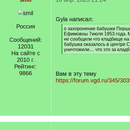
Gyla написал:
Россия
[
о захоронение бабушки Перш
q
Ефимовны 7июля 1953 года. М
]
Сообщений:
не сообщили что кладбище на
бабушка оказалось в центре С
12031
уничтожили… что это за клад
На сайте с
[
2010 г.
/
q
Рейтинг:
]
9866
Вам в эту тему
https://forum.vgd.ru/345/303