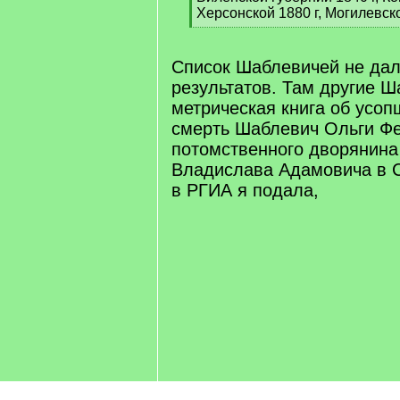
Херсонской 1880 г, Могилевско
[
/
q
Список Шаблевичей не да
]
результатов. Там другие Ш
метрическая книга об усо
смерть Шаблевич Ольги Ф
потомственного дворянин
Владислава Адамовича в С
в РГИА я подала,