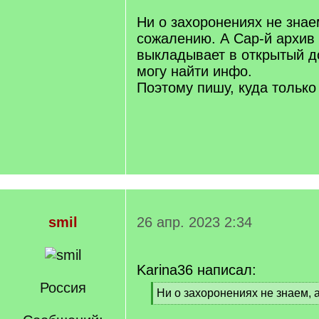
/
q
Ни о захоронениях не знаем
]
сожалению. А Сар-й архив
выкладывает в открытый до
могу найти инфо.
Поэтому пишу, куда только 
smil
26 апр. 2023 2:34
Karina36 написал:
Россия
[
Ни о захоронениях не знаем, а
q
[
]
/