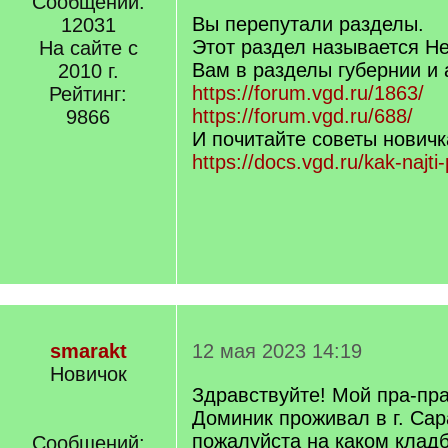
Сообщений:
q
Вы перепутали разделы.
12031
]
Этот раздел называется Н
На сайте с
Вам в разделы губернии и
2010 г.
https://forum.vgd.ru/1863/
Рейтинг:
https://forum.vgd.ru/688/
9866
И почитайте советы нович
https://docs.vgd.ru/kak-najti
smarakt
12 мая 2023 14:19
Новичок
Здравствуйте! Мой пра-пр
Доминик проживал в г. Сар
пожалуйста на каком клад
Сообщений: