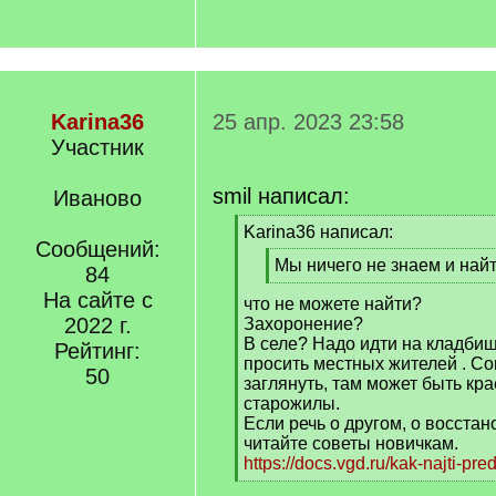
Karina36
25 апр. 2023 23:58
Участник
smil написал:
Иваново
[
Karina36 написал:
Сообщений:
q
[
Мы ничего не знаем и най
]
84
q
[
На сайте с
что не можете найти?
]
/
2022 г.
Захоронение?
q
В селе? Надо идти на кладбищ
]
Рейтинг:
просить местных жителей . Со
50
заглянуть, там может быть кр
старожилы.
Если речь о другом, о восстан
читайте советы новичкам.
https://docs.vgd.ru/kak-najti-pre
[