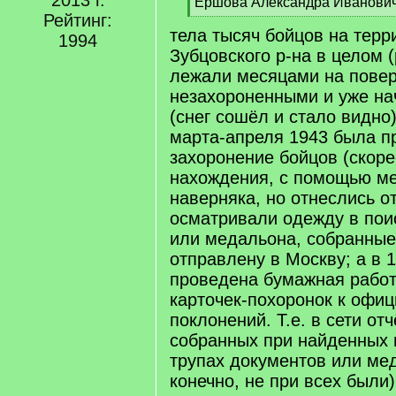
2013 г.
q
Ершова Александра Иванович
]
Рейтинг:
[
тела тысяч бойцов на терр
/
1994
q
Зубцовского р-на в целом (
]
лежали месяцами на повер
незахороненными и уже на
(снег сошёл и стало видно)
марта-апреля 1943 была п
захоронение бойцов (скоре
нахождения, с помощью м
наверняка, но отнеслись о
осматривали одежду в пои
или медальона, собранные
отправлену в Москву; а в 
проведена бумажная работ
карточек-похоронок к офи
поклонений. Т.е. в сети отч
собранных при найденных 
трупах документов или мед
конечно, не при всех были