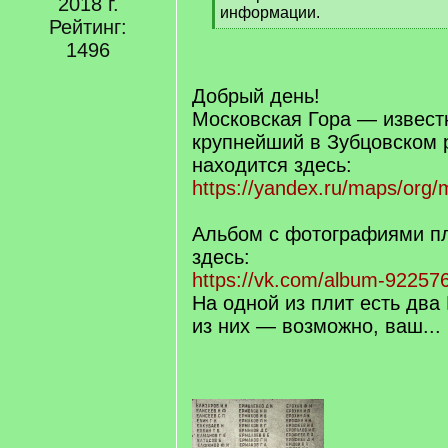
2018 г.
информации.
Рейтинг:
[
1496
/
q
]
Добрый день!
Московская Гора — извес
крупнейший в Зубцовском 
находится здесь:
https://yandex.ru/maps/org/
Альбом с фотографиями пл
здесь:
https://vk.com/album-9225
На одной из плит есть два
из них — возможно, ваш...