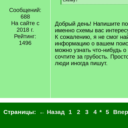
[
Сообщений:
/
q
688
]
На сайте с
Добрый день! Напишите по
2018 г.
именно схемы вас интерес
Рейтинг:
К сожалению, я не смог най
1496
информацию о вашем поис
можно узнать что-нибудь о
сочтите за грубость. Прост
люди иногда пишут.
Страницы:
← Назад
1
2
3
4
*
5
Впе