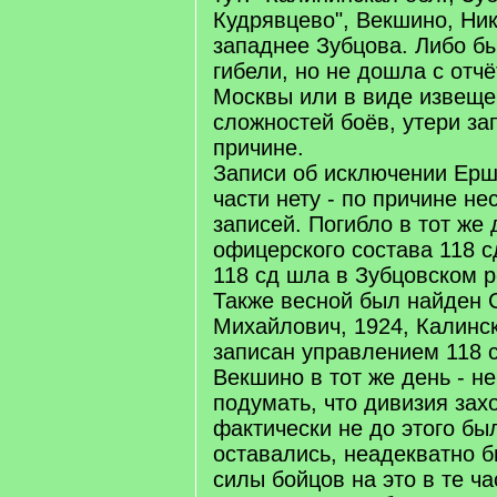
Кудрявцево", Векшино, Нику
западнее Зубцова. Либо бы
гибели, но не дошла с отч
Москвы или в виде извеще
сложностей боёв, утери за
причине.
Записи об исключении Ерш
части нету - по причине н
записей. Погибло в тот же 
офицерского состава 118 с
118 сд шла в Зубцовском р
Также весной был найден 
Михайлович, 1924, Калинск
записан управлением 118 
Векшино в тот же день - н
подумать, что дивизия зах
фактически не до этого был
оставались, неадекватно б
силы бойцов на это в те ча