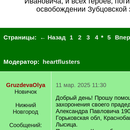
Ивановича, и всех героев, пог
освобождении Зубцовской 
Страницы:
← Назад
1
2
3
4
*
5
Впе
Модератор:
heartflusters
GruzdevaOlya
11 мар. 2025 11:30
Новичок
Добрый день! Прошу помощ
захоронения своего праде
Нижний
Александра Павловича 190
Новгород
Горьковская обл, Краснобак
Лысица.
Сообщений: