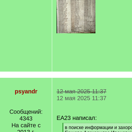
psyandr
12 мая 2025 11:37
12 мая 2025 11:37
Сообщений:
EA23 написал:
4343
На сайте с
[
в поиске информации и захор