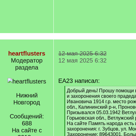
heartflusters
12 мая 2025 6:32
Модератор
12 мая 2025 6:32
раздела
EA23 написал:
[
Добрый день! Прошу помощи 
Нижний
q
и захоронения своего прадед
]
Новгород
Ивановича 1914 г.р. место ро
обл., Калининский р-н, Проновс
Призывался 05.03.1942 Ветлу
Сообщений:
Горьковская обл., Ветлужский 
688
На сайте Память народа есть
захоронения: г. Зубцов, ул. Мо
На сайте с
Захоронение: 89643001. Боль