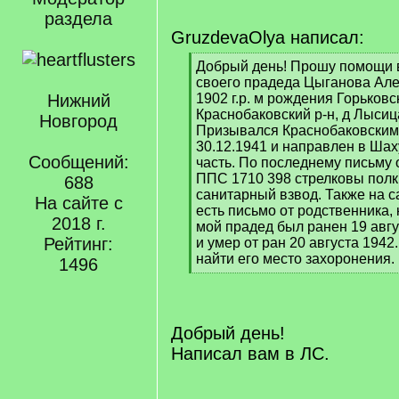
раздела
GruzdevaOlya написал:
[
Добрый день! Прошу помощи 
q
своего прадеда Цыганова Ал
]
Нижний
1902 г.р. м рождения Горьковс
Краснобаковский р-н, д Лысиц
Новгород
Призывался Краснобаковским
30.12.1941 и направлен в Ша
Сообщений:
часть. По последнему письму 
ППС 1710 398 стрелковы полк
688
санитарный взвод. Также на с
На сайте с
есть письмо от родственника, 
2018 г.
мой прадед был ранен 19 авг
Рейтинг:
и умер от ран 20 августа 194
найти его место захоронения.
1496
[
/
q
]
Добрый день!
Написал вам в ЛС.