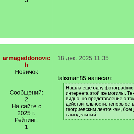
3
armageddonovic
18 дек. 2025 11:35
h
Новичок
talisman85 написал:
[
Нашла еще одну фотографию 
Сообщений:
q
интернета этой же могилы. Тек
]
2
видно, но представление о том
действительности, теперь есть
На сайте с
геогриевским ленточкам, боец
2025 г.
самодельный.
Рейтинг:
[
/
1
q