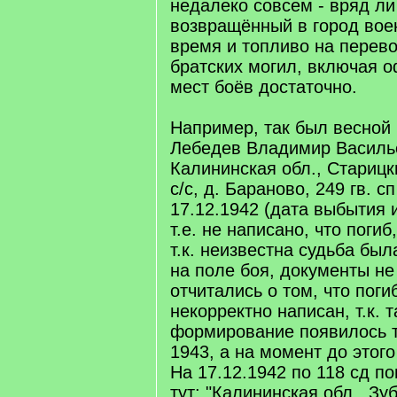
недалеко совсем - вряд ли
возвращённый в город вое
время и топливо на перево
братских могил, включая о
мест боёв достаточно.
Например, так был весной
Лебедев Владимир Василье
Калининская обл., Старицк
с/с, д. Бараново, 249 гв. сп
17.12.1942 (дата выбытия и
т.е. не написано, что погиб
т.к. неизвестна судьба был
на поле боя, документы не
отчитались о том, что погиб
некорректно написан, т.к. 
формирование появилось т
1943, а на момент до этого
На 17.12.1942 по 118 сд п
тут: "Калининская обл., Зуб