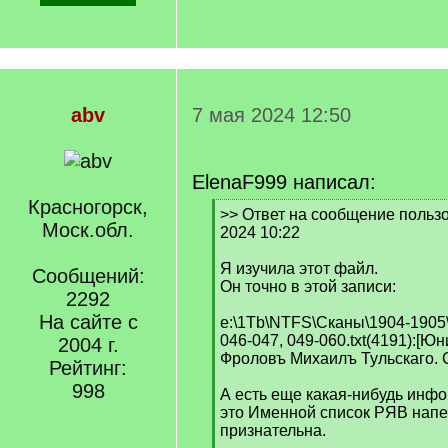
abv
7 мая 2024 12:50
ElenaF999 написал:
Красногорск,
[
>> Ответ на сообщение пользо
Моск.обл.
q
2024 10:22
]
Я изучила этот файл.
Сообщений:
Он точно в этой записи:
2292
На сайте с
e:\1Tb\NTFS\Сканы\1904-190
046-047, 049-060.txt(4191):[Ю
2004 г.
Фроловъ Михаилъ Тульскаго. С
Рейтинг:
998
А есть еще какая-нибудь инф
это Именной список РЯВ напе
признательна.