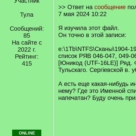
Участник
>> Ответ на
сообщение
по
7 мая 2024 10:22
Тула
Я изучила этот файл.
Сообщений:
Он точно в этой записи:
85
На сайте с
e:\1Tb\NTFS\Сканы\1904-1
2022 г.
список РЯВ 046-047, 049-06
Рейтинг:
[Юникод (UTF-16LE)] Ряд.
415
Тульскаго. Сергіевской в. у
А есть еще какая-нибудь 
нему? Где это Именной сп
напечатан? Буду очень при
ONLINE