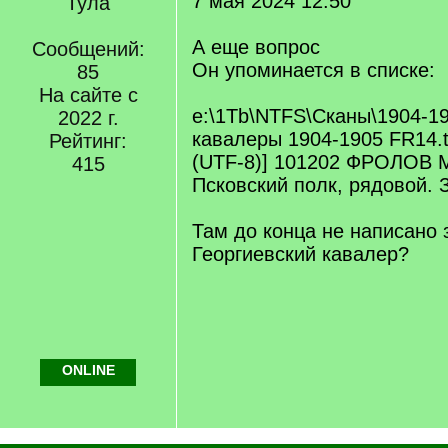
7 мая 2024 12:50
Тула
А еще вопрос
Сообщений:
Он упоминается в списке:
85
На сайте с
e:\1Tb\NTFS\Сканы\1904-1
2022 г.
кавалеры 1904-1905 FR14.t
Рейтинг:
(UTF-8)] 101202 ФРОЛОВ М
415
Псковский полк, рядовой. 
Там до конца не написано 
Георгиевский кавалер?
ONLINE