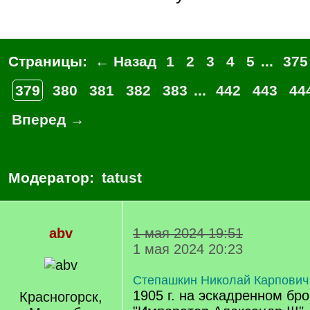
Страницы:
← Назад
1
2
3
4
5
...
375
379
380
381
382
383
...
442
443
44
Вперед →
Модератор:
tatust
abv
1 мая 2024 19:51
1 мая 2024 20:23
Степашкин Николай Карпович
1905 г. на эскадренном бр
Красногорск,