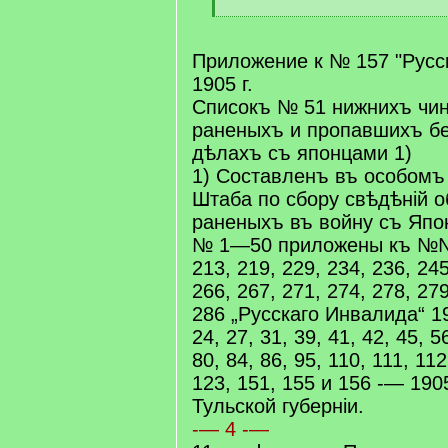
[
/
q
Приложение к № 157 "Русс
]
1905 г.
Списокъ № 51 нижнихъ чин
раненыхъ и пропавшихъ бе
дѣлахъ съ японцами 1)
1) Составленъ въ особомъ
Штаба по сбору свѣдѣній о
раненыхъ въ войну съ Япо
№ 1—50 приложены къ №№ 
213, 219, 229, 234, 236, 245
266, 267, 271, 274, 278, 279
286 „Русскаго Инвалида“ 19
24, 27, 31, 39, 41, 42, 45, 5
80, 84, 86, 95, 110, 111, 112
123, 151, 155 и 156 -— 1905
Тульской губерніи.
-— 4 -—