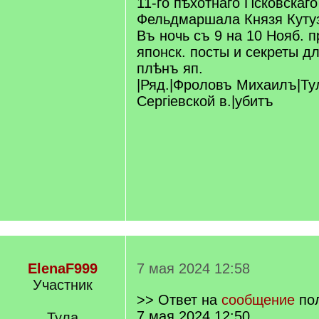
11-го пѣхотнаго Псковскаг
Фельдмаршала Князя Куту
Въ ночь съ 9 на 10 Нояб. п
японск. посты и секреты д
плѣнъ яп.
|Ряд.|Фроловъ Михаилъ|Тул
Сергіевской в.|убитъ
ElenaF999
7 мая 2024 12:58
Участник
>> Ответ на
сообщение
по
7 мая 2024 12:50
Тула