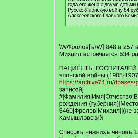
года его жена с двумя детьми
Русско-Японскую войну 84 руб
Алексеевского Главного Комит
[
/
q
]
\WФролов[ъ\W] 848 в 257 
Михаил встречается 534 р
ПАЦИЕНТЫ ГОСПИТАЛЕЙ в 
японской войны (1905-1907 
https://archive74.ru/dbases/p
записей]
#|Фамилия|Имя|Отчество|В
рождения (губерния)|Место
5460|Фролов|Михаил||(не з
Камышловский
Списокъ нижнихъ чиновъ 1