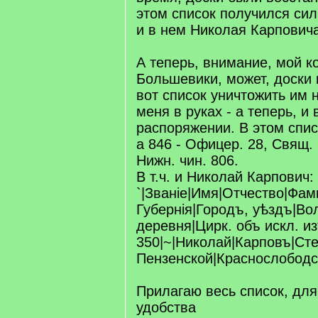
этом список получился си
и в нем Николая Карповича
А теперь, внимание, мой к
Большевики, может, доски 
вот список уничтожить им 
меня в руках - а теперь, и
распоряжении. В этом спис
а 846 - Офицер. 28, Свящ. 
Нижн. чин. 806.
В т.ч. и Николай Карпович:
`|Званіе|Имя|Отчество|Фам
Губернія|Городъ, уѣздъ|Во
деревня|Цирк. объ искл. и
350|~|Николай|Карповъ|Ст
Пензенской|Краснослободс
Прилагаю весь список, дл
удобства