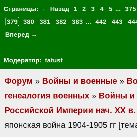
Страницы:
← Назад
1
2
3
4
5
...
375
379
380
381
382
383
...
442
443
44
Вперед →
Модератор:
tatust
Форум
»
Войны и военные
»
Во
генеалогия военных
»
Войны и
Российской Империи нач. XX в
японская война 1904-1905 гг [те