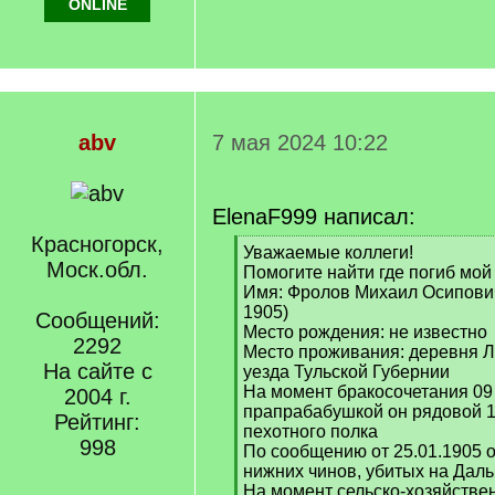
ONLINE
abv
7 мая 2024 10:22
ElenaF999 написал:
Красногорск,
[
Уважаемые коллеги!
Моск.обл.
q
Помогите найти где погиб мой
]
Имя: Фролов Михаил Осипович
1905)
Сообщений:
Место рождения: не известно
2292
Место проживания: деревня Л
На сайте с
уезда Тульской Губернии
На момент бракосочетания 09 
2004 г.
прапрабабушкой он рядовой 1
Рейтинг:
пехотного полка
998
По сообщению от 25.01.1905 о
нижних чинов, убитых на Дал
На момент сельско-хозяйстве