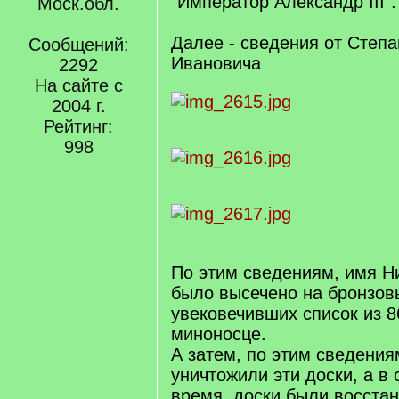
"Император Александр III".
Моск.обл.
Далее - сведения от Степ
Сообщений:
Ивановича
2292
На сайте с
2004 г.
Рейтинг:
998
По этим сведениям, имя Н
было высечено на бронзов
увековечивших список из 8
миноносце.
А затем, по этим сведени
уничтожили эти доски, а в
время, доски были восстан