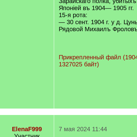
Зарайскаго полка, убитыхъ
Японіей въ 1904— 1905 гг.
15-я рота:
— 30 сент. 1904 г. у д. Цун
Рядовой Михаилъ Фролов
Прикрепленный файл (1904
1327025 байт)
ElenaF999
7 мая 2024 11:44
Участник