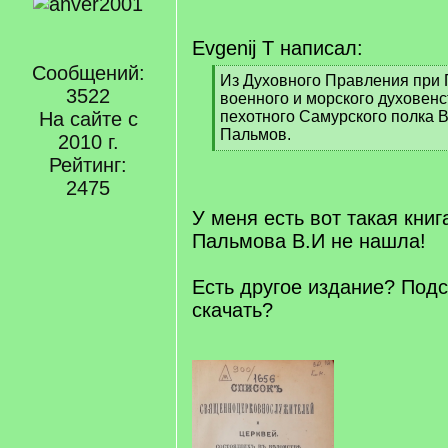
Evgenij T написал:
Сообщений:
[
Из Духовного Правления при
3522
q
военного и морского духовенс
]
На сайте с
пехотного Самурского полка
Пальмов.
2010 г.
[
Рейтинг:
/
2475
q
]
У меня есть вот такая книга
Пальмова В.И не нашла!
Есть другое издание? Подс
скачать?