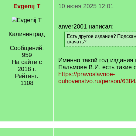
Evgenij T
10 июня 2025 12:01
anver2001 написал:
Калининград
[
Есть другое издание? Подскаж
q
скачать?
]
Сообщений:
[
/
959
q
Именно такой год издания 
На сайте с
]
Пальмове В.И. есть такие 
2018 г.
https://pravoslavnoe-
Рейтинг:
duhovenstvo.ru/person/6384
1108