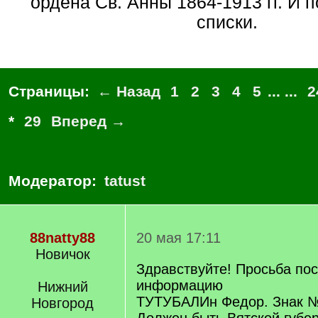
ордена Св. Анны 1864-1913 гг. И
списки.
Страницы:
← Назад
1
2
3
4
5
... ...
2
*
29
Вперед →
Модератор:
tatust
88natty88
20 мая 17:11
Новичок
Здравствуйте! Просьба по
информацию
Нижний
ТУТУБАЛИн Федор. Знак 
Новгород