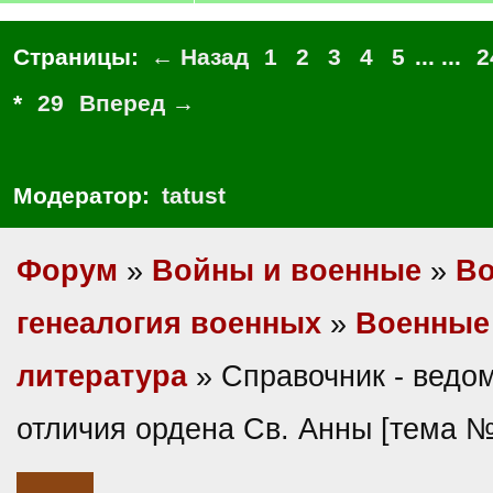
Страницы:
← Назад
1
2
3
4
5
... ...
2
*
29
Вперед →
Модератор:
tatust
Форум
»
Войны и военные
»
Во
генеалогия военных
»
Военные 
литература
» Справочник - ведом
отличия ордена Св. Анны [тема 