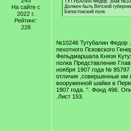
245
q
ТУТУБАЛИн Федор. Знак №10
]
На сайте с
Должен быть Вятской губернии
Белостокский полк
2022 г.
[
Рейтинг:
/
228
q
]
№10246 Тутубалин Федор .
пехотного Псковского Гене
Фельдмаршала Князя Куту
полка Представление Глав
ноября 1907 года № 85797 
отличия ,совершенные им 
вооруженной шайки в Перм
1907 года. ". Фонд 496. Оп
.Лист 153.