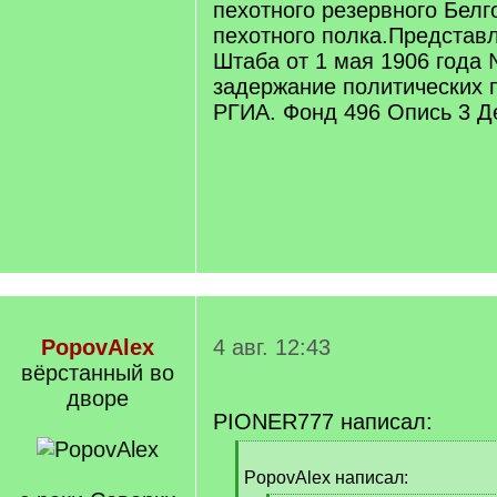
пехотного резервного Белг
пехотного полка.Представ
Штаба от 1 мая 1906 года 
задержание политических п
РГИА. Фонд 496 Опись 3 Де
PopovAlex
4 авг. 12:43
вëрстанный во
дворе
PIONER777 написал:
[
q
PopovAlex написал:
]