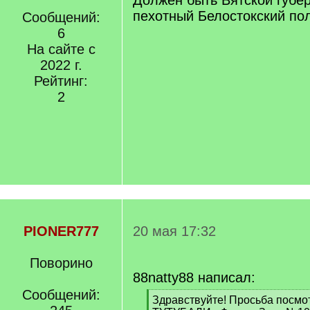
Должен быть Вятской губер
пехотный Белостокский по
Сообщений:
6
На сайте с
2022 г.
Рейтинг:
2
PIONER777
20 мая 17:32
Поворино
88natty88 написал:
Сообщений:
[
Здравствуйте! Просьба посм