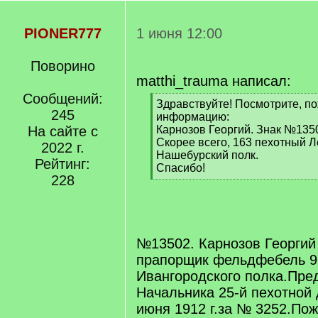
PIONER777
1 июня 12:00
Поворино
matthi_trauma написал:
Сообщений:
[
Здравствуйте! Посмотрите, по
245
q
информацию:
]
На сайте с
Карнозов Георгий. Знак №135
Скорее всего, 163 пехотный Л
2022 г.
Нашебурский полк.
Рейтинг:
Спасибо!
228
[
/
q
]
№13502. Карнозов Георгий
прапорщик фельдфебель 99
Ивангородского полка.Пре
Начальника 25-й пехотной 
июня 1912 г.за № 3252.Пож