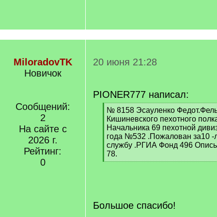
MiloradovTK
20 июня 21:28
Новичок
PIONER777 написал:
Сообщений:
[
№ 8158 Эсауленко Федот.Фел
2
q
Кишиневского пехотного полк
]
На сайте с
Начальника 69 пехотной дивиз
года №532 .Пожалован за10 
2026 г.
службу .РГИА Фонд 496 Опись 
Рейтинг:
78.
0
[
/
q
]
Большое спасибо!