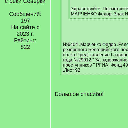
с реки Северки
[
q
Здравствуйте. Посмотрите
Сообщений:
]
МАРЧЕНКО Федор. Знак 
[
197
/
На сайте с
q
2023 г.
]
Рейтинг:
№6404 .Марченко Федор .Рядо
822
резервного Белгорийского пе
полка.Представление Главног
года №29912." За задержание
преступников " РГИА. Фонд 49
.Лист 92
[
/
q
]
Большое спасибо!