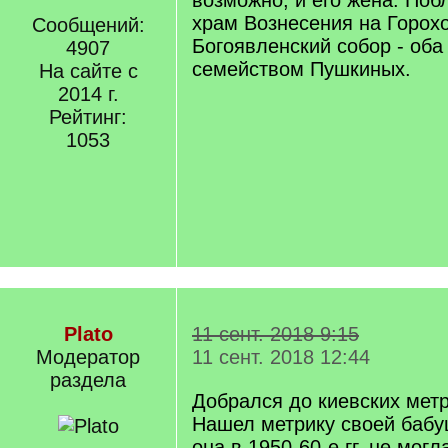
возможно, и его жена. Поб
храм Вознесения на Горох
Сообщений:
Богоявленский собор - оба
4907
семейством Пушкиных.
На сайте с
2014 г.
Рейтинг:
1053
Plato
11 сент. 2018 9:15
Модератор
11 сент. 2018 12:44
раздела
Добрался до киевских метр
Нашел метрику своей бабу
она в 1950-60-е гг. не могл