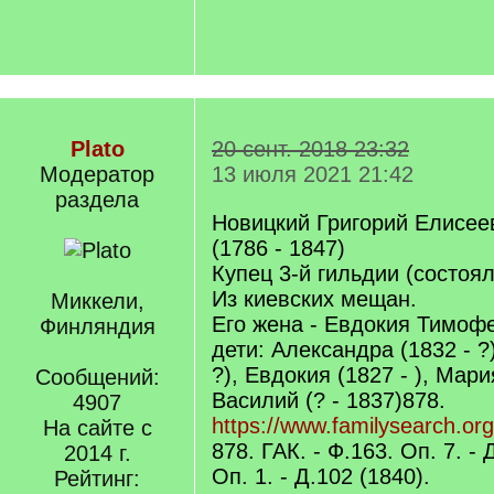
Plato
20 сент. 2018 23:32
Модератор
13 июля 2021 21:42
раздела
Новицкий Григорий Елисее
(1786 - 1847)
Купец 3-й гильдии (состоял 
Из киевских мещан.
Миккели,
Его жена - Евдокия Тимофе
Финляндия
дети: Александра (1832 - ?
?), Евдокия (1827 - ), Мария
Сообщений:
Василий (? - 1837)878.
4907
https://www.familysearch.or
На сайте с
878. ГАК. - Ф.163. Оп. 7. - 
2014 г.
Оп. 1. - Д.102 (1840).
Рейтинг: