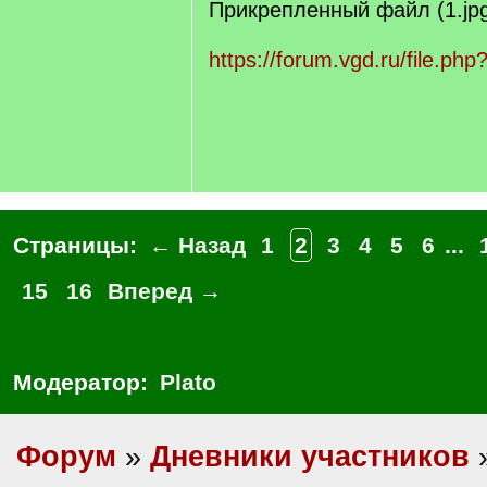
Прикрепленный файл (1.jpg
https://forum.vgd.ru/file.ph
Страницы:
← Назад
1
2
3
4
5
6
...
15
16
Вперед →
Модератор:
Plato
Форум
»
Дневники участников