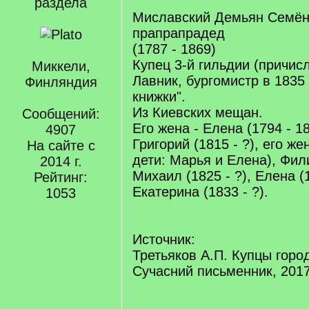
раздела
Миславский Демьян Семён
прапрапрадед
(1787 - 1869)
Купец 3-й гильдии (причисле
Миккели,
Лавник, бургомистр в 1835 
Финляндия
книжки".
Из Киевских мещан.
Сообщений:
Его жена - Елена (1794 - 18
4907
Григорий (1815 - ?), его ж
На сайте с
дети: Марья и Елена), Фили
2014 г.
Михаил (1825 - ?), Елена (1
Рейтинг:
Екатерина (1833 - ?).
1053
Источник:
Третьяков А.П. Купцы город
Сучасний письменник, 2017