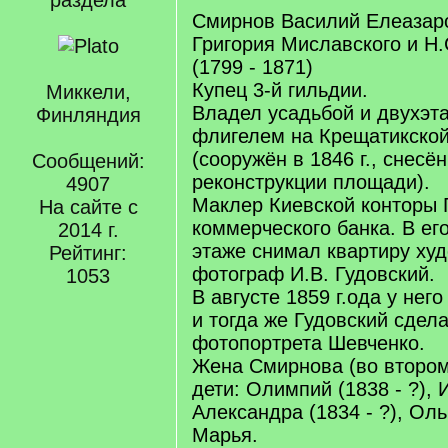
раздела
Смирнов Василий Елеазаро
Григория Миславского и Н.
(1799 - 1871)
Купец 3-й гильдии.
Миккели,
Владел усадьбой и двухэт
Финляндия
флигелем на Крещатикско
(сооружён в 1846 г., снесён
Сообщений:
реконструкции площади).
4907
Маклер Киевской конторы 
На сайте с
коммерческого банка. В ег
2014 г.
этаже снимал квартиру худ
Рейтинг:
фотограф И.В. Гудовский.
1053
В августе 1859 г.ода у нег
и тогда же Гудовский сдел
фотопортрета Шевченко.
Жена Смирнова (во втором 
дети: Олимпий (1838 - ?), И
Александра (1834 - ?), Ольг
Марья.