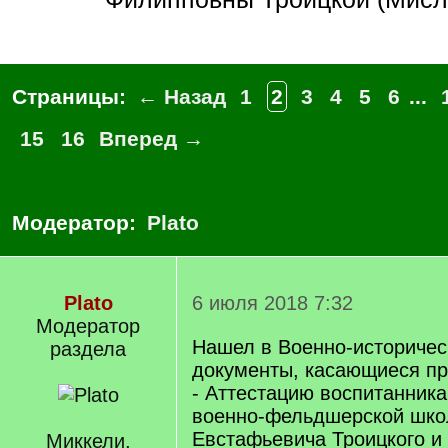
Страницы:
← Назад
1
2
3
4
5
6
...
15
16
Вперед →
Модератор:
Plato
Plato
6 июля 2018 7:32
Модератор
Нашел в Военно-историчес
раздела
документы, касающиеся пр
- Аттестацию воспитанник
военно-фельдшерской шко
Евстафьевича Троицкого и
Миккели,