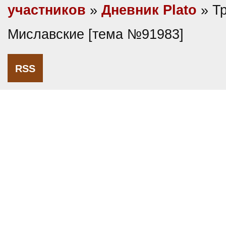
участников
»
Дневник Plato
» Тр
Миславские [тема №91983]
RSS