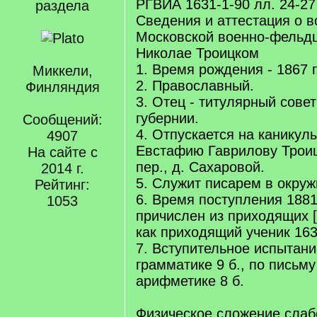
РГВИА 1631-1-90 лл. 24-27
раздела
Сведения и аттестация о в
Московской военно-фельд
Николае Троицком
1. Время рождения - 1867 г
Миккели,
2. Православный.
Финляндия
3. Отец - титулярный сове
губернии.
Сообщений:
4. Отпускается на каникулы
4907
Евстафию Гаврилову Троиц
На сайте с
пер., д. Сахаровой.
2014 г.
5. Служит писарем в окруж
Рейтинг:
6. Время поступления 188
1053
причислен из приходящих [
как приходящий ученик 1631
7. Вступительное испытани
грамматике 9 б., по письму 
арифметике 8 б.
Физическое сложение слаб