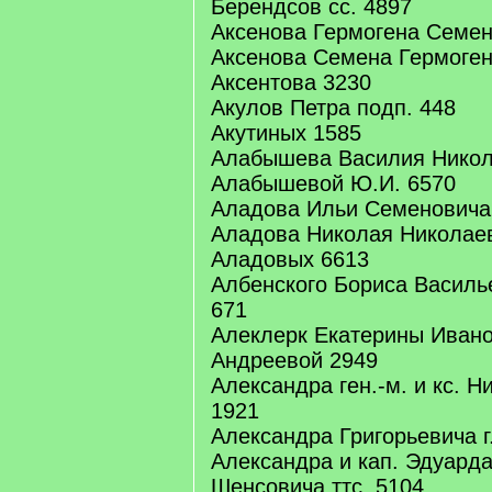
Берендсов сс. 4897
Аксенова Гермогена Семен
Аксенова Семена Гермоген
Аксентова 3230
Акулов Петра подп. 448
Акутиных 1585
Алабышева Василия Никол
Алабышевой Ю.И. 6570
Аладова Ильи Семеновича 
Аладова Николая Николаев
Аладовых 6613
Албенского Бориса Василь
671
Алеклерк Екатерины Иван
Андреевой 2949
Александра ген.-м. и кс. 
1921
Александра Григорьевича г
Александра и кап. Эдуард
Шенсовича ттс. 5104