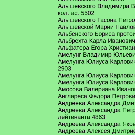
Алышевского Владимира 
кол. ас. 5502
Алышевского Гасона Петро
Алышевской Марии Павло
Альбенского Бориса прото
Альбрехта Карла Ивановича
Альфатера Егора Христиано
Амелунг Владимир Юльевич
Амелунга Юлиуса Карлович
2903
Амелунга Юлиуса Карлович
Амелунга Юлиуса Карлович
Амосова Валериана Иванов
Англареса Федора Петрович
Андреева Александра Дмит
Андреева Александра Петр
лейтенанта 4863
Андреева Александра Яко
Андреева Алексея Дмитрие