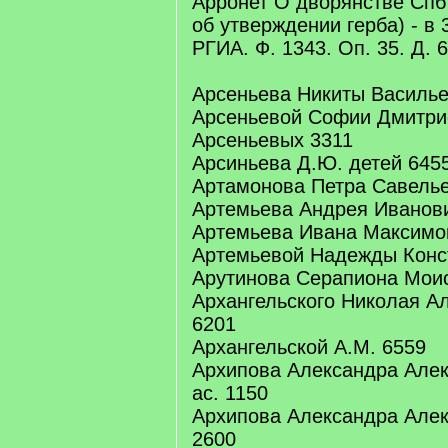
Арронет О дворянстве Спб г
об утверждении герба) - в 3
РГИА. Ф. 1343. Оп. 35. Д. 6
Арсеньева Никиты Васильев
Арсеньевой Софии Дмитри
Арсеньевых 3311
Арсиньева Д.Ю. детей 645
Артамонова Петра Савелье
Артемьева Андрея Иванови
Артемьева Ивана Максимов
Артемьевой Надежды Конс
Арутинова Серапиона Моис
Архангельского Николая А
6201
Архангельской А.М. 6559
Архипова Александра Алек
ас. 1150
Архипова Александра Алек
2600