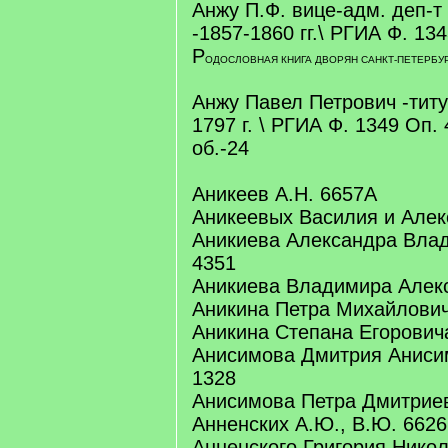
Анжу П.Ф. вице-адм. деп-т
-1857-1860 гг.\ РГИА Ф. 134
Р
ОДОСЛОВНАЯ КНИГА ДВОРЯН САНКТ-ПЕТЕРБУР
Анжу Павел Петрович -тит
1797 г. \ РГИА Ф. 1349 Оп. 4
об.-24
Аникеев А.Н. 6657А
Аникеевых Василия и Алек
Аникиева Александра Влад
4351
Аникиева Владимира Алек
Аникина Петра Михайлович
Аникина Степана Егоровича
Анисимова Дмитрия Анисим
1328
Анисимова Петра Дмитриев
Анненских А.Ю., В.Ю. 6626
Анненского Григория Никол