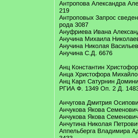
Антропова Александра Але
219
Антроповых Запрос сведен
рода 3087
Ануфриева Ивана Алексан
Анучина Михаила Николаев
Анучина Николая Васильеви
Анучина С.Д. 6676
Анц Константин Христофоро
Анца Христофора Михайлов
Анц Карл Сатурнин Доминик
РГИА Ф. 1349 Оп. 2 Д. 1483
Анчугова Дмитрия Осипови
Анчукова Якова Семенович
Анчукова Якова Семенович
Анчутина Николая Петрович
Аппельберга Владимира А