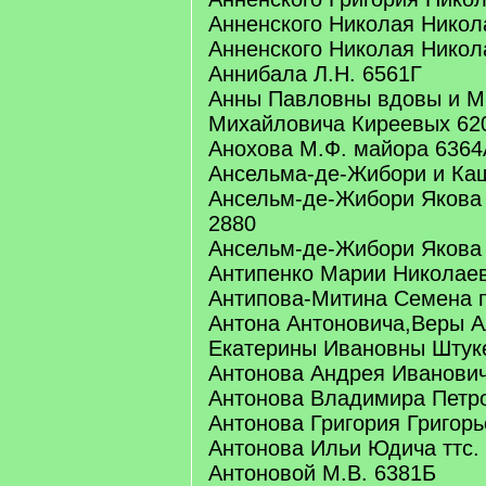
Анненского Николая Никол
Анненского Николая Никол
Аннибала Л.Н. 6561Г
Анны Павловны вдовы и М
Михайловича Киреевых 62
Анохова М.Ф. майора 6364
Ансельма-де-Жибори и Ка
Ансельм-де-Жибори Якова 
2880
Ансельм-де-Жибори Якова
Антипенко Марии Николае
Антипова-Митина Семена п
Антона Антоновича,Веры А
Екатерины Ивановны Штук
Антонова Андрея Иванович
Антонова Владимира Петро
Антонова Григория Григорь
Антонова Ильи Юдича ттс.
Антоновой М.В. 6381Б