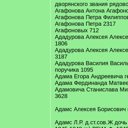
дворянского звания рядово
Агафонова Антона Агафон
Агафонова Петра Филиппо
Агафонова Петра 2317
Агафоновых 712
Ададурова Алексея Алексее
1806
Ададурова Алексея Алексее
3187
Ададурова Василия Василь
поручика 1095
Адама Егора Андреевича ге
Адама Фердинанда Матвее
Адамовича Станислава Мих
3628
Адамс Алексея Борисович 
Адамс Л.Р. д.ст.сов.Ж дочь