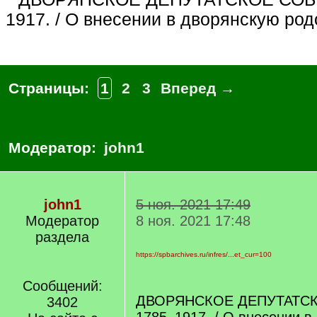
1917. / О внесении в дворянскую род
Страницы:
1
2
3
Вперед →
Модератор:
john1
john1
5 ноя. 2021 17:49
Модератор
8 ноя. 2021 17:48
раздела
https://spbarchives.ru/infres/...et_cur=100
Сообщений:
ДВОРЯНСКОЕ ДЕПУТАТСК
3402