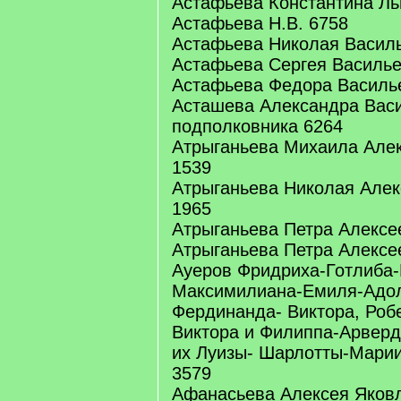
Астафьева Константина Ль
Астафьева Н.В. 6758
Астафьева Николая Василь
Астафьева Сергея Василье
Астафьева Федора Василье
Асташева Александра Вас
подполковника 6264
Атрыганьева Михаила Алек
1539
Атрыганьева Николая Алек
1965
Атрыганьева Петра Алексее
Атрыганьева Петра Алексее
Ауеров Фридриха-Готлиба-
Максимилиана-Емиля-Адол
Фердинанда- Виктора, Роб
Виктора и Филиппа-Арверд
их Луизы- Шарлотты-Мари
3579
Афанасьева Алексея Яковл