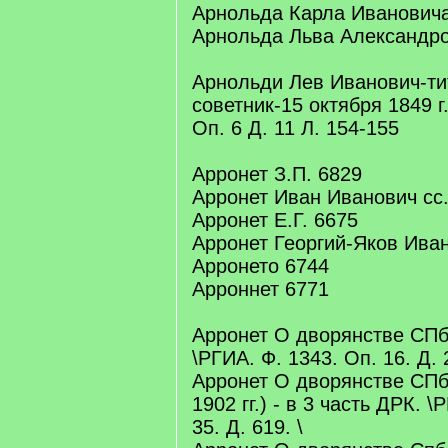
Арнольда Карла Ивановича
Арнольда Льва Александро
Арнольди Лев Иванович-т
советник-15 октября 1849 г
Оп. 6 Д. 11 Л. 154-155
Арронет З.П. 6829
Арронет Иван Иванович сс.
Арронет Е.Г. 6675
Арронет Георгий-Яков Иван
Арронето 6744
Арроннет 6771
Арронет О дворянстве СПб г
\РГИА. Ф. 1343. Оп. 16. Д. 
Арронет О дворянстве СПб
1902 гг.) - в 3 часть ДРК. \
35. Д. 619. \