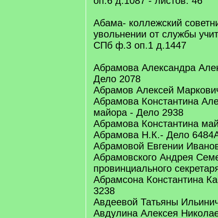
оп.6 д.1087 - листов: 46
Абама- коллежский советник
увольнении от службы учи
СПб ф.3 оп.1 д.1447
Абрамова Александра Алек
Дело 2078
Абрамов Алексей Маркович 
Абрамова Константина Ал
майора - Дело 2938
Абрамова Константина май
Абрамова Н.К.- Дело 6484
Абрамовой Евгении Ивано
Абрамовского Андрея Сем
провинциального секретар
Абрамсона Константина Ка
3238
Авдеевой Татьяны Ильини
Авдулина Алексея Николаев