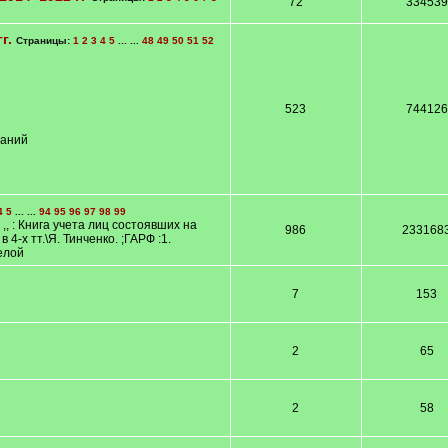
72
334539
г.
Страницы:
1
2
3
4
5
... ...
48
49
50
51
52
523
744126
ваний
4
5
... ...
94
95
96
97
98
99
,, : Книга учета лиц состоявших на
986
233168
-х тт.\Я. Тинченко. ;ГАРФ :1.
елой
7
153
2
65
2
58