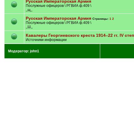
Русская Императорская Армия
Послужные офицеров \ РГВИА ф.409 \
,,щ,,
Русская Императорская Армия
Страницы:
1
2
Послужные офицеров \ РГВИА ф.409 \
,,Ш,,
Кавалеры Георгиевского креста 1914–22 гг. IV сте
Источники информации
Модератор:
john1