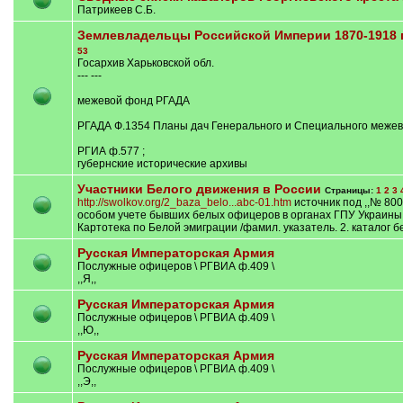
Патрикеев С.Б.
Землевладельцы Российской Империи 1870-1918 г
53
Госархив Харьковской обл.
--- ---
межевой фонд РГАДА
РГАДА Ф.1354 Планы дач Генерального и Специального меже
РГИА ф.577 ;
губернские исторические архивы
Участники Белого движения в России
Страницы:
1
2
3
http://swolkov.org/2_baza_belo...abc-01.htm
источник под ,,№ 800 
особом учете бывших белых офицеров в органах ГПУ Украины в 4
Картотека по Белой эмиграции /фамил. указатель. 2. каталог б
Русская Императорская Армия
Послужные офицеров \ РГВИА ф.409 \
,,Я,,
Русская Императорская Армия
Послужные офицеров \ РГВИА ф.409 \
,,Ю,,
Русская Императорская Армия
Послужные офицеров \ РГВИА ф.409 \
,,Э,,