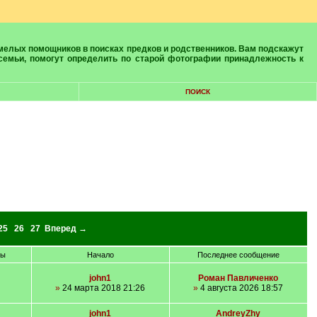
 семьи, помогут определить по старой фотографии принадлежность к
ПОИСК
25
26
27
Вперед →
ры
Начало
Последнее сообщение
john1
Роман Павличенко
»
24 марта 2018 21:26
»
4 августа 2026 18:57
john1
AndreyZhy