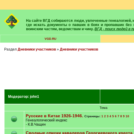
На сайте ВГД собираются люди, увлеченные генеалогией, историей, геральдикой и т.д. Здесь вы найдете собеседников, экспертов, умелых помощников в поисках предков и родственников. Вам подскажут
где искать документы о павших в боях и пропавших без 
воинским частям, ведомствам и чину.
ВГД - поиск людей в
VGD.RU
Раздел
Дневники участников
»
Дневники участников
Модератор:
john1
Тема
Русские в Китае 1926-1946.
Страницы:
1
2
3
4
5
6
7
8
9
10
Генеалогический индекс
- К.В.Чащин
Сводные списки кавалеров Георгиевского креста 