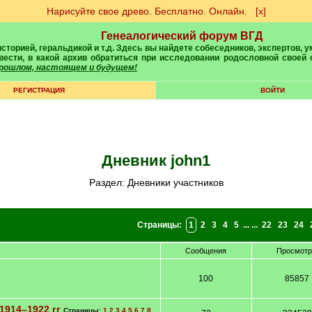
Нарисуйте свое древо. Бесплатно. Онлайн.
[х]
Генеалогический форум ВГД
вести, в какой архив обратиться при исследовании родословной своей
 прошлом, настоящем и будущем!
РЕГИСТРАЦИЯ
ВОЙТИ
Дневник john1
Раздел: Дневники участников
Страницы:
1
2
3
4
5
... ...
22
23
24
Сообщения
Просмот
100
85857
1914–1922 гг
Страницы:
1
2
3
4
5
6
7
8