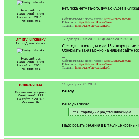
нет, пока нету такого, думаю будет в ближ
Новосибирск
Сообщений: 1280
---
На сайте с 2004 г.
Сайт программы Древо Жизни:
https://genery.com/ru
Рейтинг: 661
ВКонтакте:
https://vk.com/DrevoZhizni
Telegram:
https://t.me/drevozhiznisoft
Dmitry Kirkinsky
12 декабря 2005 20:09
12 декабря 2005 20:10
Автор Древа Жизни
С сегодняшнего дня и до 15 января регис
Оформить заказ можно на нашем сайте (сс
---
Новосибирск
Сайт программы Древо Жизни:
https://genery.com/ru
Сообщений: 1280
ВКонтакте:
https://vk.com/DrevoZhizni
На сайте с 2004 г.
Telegram:
https://t.me/drevozhiznisoft
Рейтинг: 661
remezovmax
12 декабря 2005 20:31
belady
Московская губерния
Сообщений: 822
На сайте с 2004 г.
Рейтинг: 92
belady написал:
[
нет информации о родственниках мужа
q
[
]
/
q
Надо родить ребенка!!! В таблице кровных
]