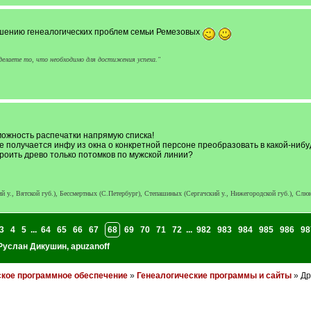
ению генеалогических проблем семьи Ремезовых
 сделаете то, что необходимо для достижения успеха."
ожность распечатки напрямую списка!
не получается инфу из окна о конкретной персоне преобразовать в какой-нибу
троить древо только потомков по мужской линии?
., Вятской губ.), Бессмертных (С.Петербург), Степашиных (Сергачский у., Нижегородской губ.), Слюн
3
4
5
...
64
65
66
67
68
69
70
71
72
...
982
983
984
985
986
98
Руслан Дикушин
,
apuzanoff
ское программное обеспечение
»
Генеалогические программы и сайты
» Др