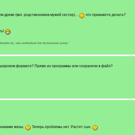
ем древе (вкл. родственников мужей сестер)...
что прикажете делать?
ть!
 сделаете то, что необходимо для достижения успеха."
на широком формате? Прямо из программы или сохраняли в файл?
нниками жены.
Теперь проблемы нет. Растет сын.