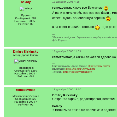
belady
13 декабря 2005 4:18
remezovmax
Какие все Вууумные
А если я хочу, чтобы все-все-все были в мо
Иркутск
ответ - ждать обновленную версию
Сообщений: 287
На сайте с 2005 г.
Рейтинг: 80
а за совет спасибо, конечно
надо рожа
---
"Верьте в свой успех. Верьте в него твердо, и тогда вы
Дейл Карнеги
Dmitry Kirkinsky
13 декабря 2005 11:53
Автор Древа Жизни
remezovmax
, а как вы печатали дерево 
---
Сайт программы Древо Жизни:
https://genery.com/ru
Новосибирск
ВКонтакте:
https://vk.com/DrevoZhizni
Сообщений: 1280
Telegram:
https://t.me/drevozhiznisoft
На сайте с 2004 г.
Рейтинг: 661
remezovmax
13 декабря 2005 13:06
Dmitry Kirkinsky
Московская губерния
Сохранял в файл, редактировал, печатал.
Сообщений: 822
На сайте с 2004 г.
Рейтинг: 92
belady
У меня была такая же проблема с родстве