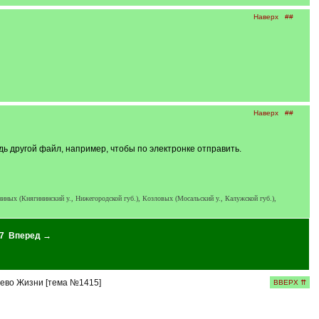
Наверх
##
Наверх
##
дь другой файл, например, чтобы по электронке отправить.
иных (Княгининский у., Нижегородской губ.), Козловых (Мосальский у., Калужской губ.),
7
Вперед →
ево Жизни [тема №1415]
ВВЕРХ ⇈