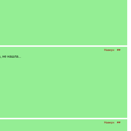
Наверх
##
, не нашла...
Наверх
##