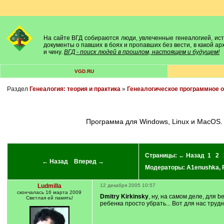
На сайте ВГД собираются люди, увлеченные генеалогией, исто
документы о павших в боях и пропавших без вести, в какой а
и чину.
ВГД - поиск людей в прошлом, настоящем и будущем!
VGD.RU
Раздел
Генеалогия: теория и практика
»
Генеалогическое программное 
Программа для Windows, Linux и MacOS.
Страницы:
← Назад
1
2
← Назад
Вперед →
Модераторы:
A1enushka
,
Ludmilla
12 декабря 2005 10:57
скончалась 16 марта 2009
Dmitry Kirkinsky
, ну, на самом деле, для
Светлая ей память!
ребенка просто убрать... Вот для нас трудне