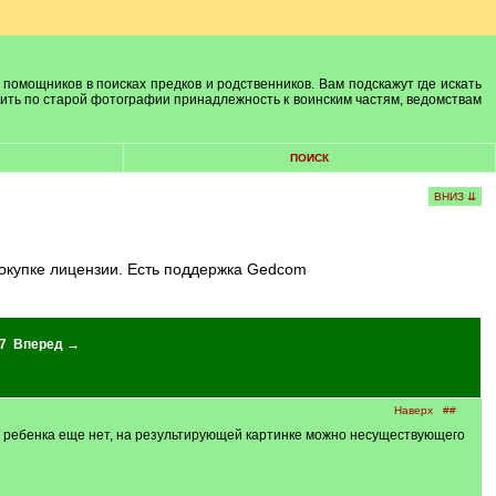
 помощников в поисках предков и родственников. Вам подскажут где искать
лить по старой фотографии принадлежность к воинским частям, ведомствам
ПОИСК
ВНИЗ ⇊
покупке лицензии. Есть поддержка Gedcom
7
Вперед →
Наверх
##
сли ребенка еще нет, на результирующей картинке можно несуществующего