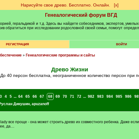
Нарисуйте свое древо. Бесплатно. Онлайн.
[х]
Генеалогический форум ВГД
рией, геральдикой и т.д. Здесь вы найдете собеседников, экспертов, умелых
рхив обратиться при исследовании родословной своей семьи, помогут опреде
РЕГИСТРАЦИЯ
ВОЙТИ
обеспечение
»
Генеалогические программы и сайты
Древо Жизни
 До 40 персон бесплатна, неограниченное количество персон при 
3
4
5
...
64
65
66
67
68
69
70
71
72
...
982
983
984
985
986
98
Руслан Дикушин
,
apuzanoff
 belady все проще - она может строить древо их совместного ребенка. Даже е
е, да....