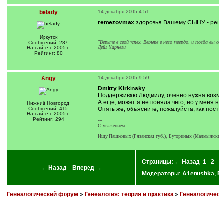
belady
14 декабря 2005 4:51
remezovmax
здоровья Вашему СЫНУ - реш
---
Иркутск
"Верьте в свой успех. Верьте в него твердо, и тогда вы
Сообщений: 287
Дейл Карнеги
На сайте с 2005 г.
Рейтинг: 80
Angy
14 декабря 2005 9:59
Dmitry Kirkinsky
Поддерживаю Людмилу, оченно нужна возм
А еще, может я не поняла чего, но у меня 
Нижний Новгород
Сообщений: 415
Опять же, объясните, пожалуйста, как пос
На сайте с 2005 г.
Рейтинг: 294
---
С уважением.
Ищу Пашковых (Рязанская губ.), Буториных (Малмыжский у
Страницы:
← Назад
1
2
← Назад
Вперед →
Модераторы:
A1enushka
,
Генеалогический форум
»
Генеалогия: теория и практика
»
Генеалогиче