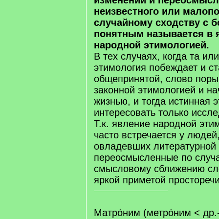
изменений и переосмысл
неизвестного или малопо
случайному сходству с б
понятным называется в 
народной этимологией.
В тех случаях, когда та ил
этимология побеждает и с
общепринятой, слово поры
законной этимологией и на
жизнью, и тогда истинная 
интересовать только иссле
Т.к. явление народной эти
часто встречается у людей
овладевших литературной 
переосмысленные по случ
смысловому сближению сл
яркой приметой просторечи
Матро́ним (метро́ним < др.-