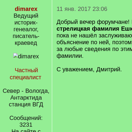
dimarex
11 янв. 2017 23:06
Ведущий
Добрый вечер форумчане! 
историк-
стрелицкая фамилия Еш
генеалог,
пока не нашёл заслужива
писатель-
объяснение по ней, поэтом
краевед
за любые сведения по эти
фамилии.
С уважением, Дмитрий.
Частный
специалист
Север - Вологда,
Антарктида
станция ВГД
Сообщений:
3231
На сайте с