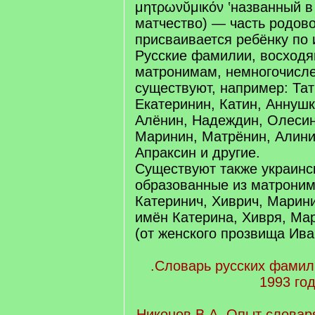
μητρωνῠμικόν ‛названный в 
матчество) — часть родово
присваивается ребёнку по 
Русские фамилии, восходя
матронимам, немногочисле
существуют, например: Тат
Екатеринин, Катин, Аннушк
Алёнин, Надеждин, Олесин
Маринин, Матрёнин, Алини
Апраксин и другие.
Существуют также украинс
образованные из матроним
Катеринич, Хиврич, Марини
имён Катерина, Хивря, Ма
(от женского прозвища Ива
.Словарь русских фамил
1993 го
Никонов В.А. Опыт словар