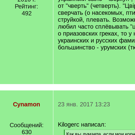
от "чверть" (четверть). "Цві
Рейтинг:
сверчать (о насекомых, пти
492
струйкой, плевать. Возможн
любил часто сплёвывать "ц
о приазовских греках, то у
украинских и русских фами
большинство - урумских (т
Cynamon
23 янв. 2017 13:23
Kilogerc написал:
Сообщений:
630
[
Как вы думаете, если мои корни