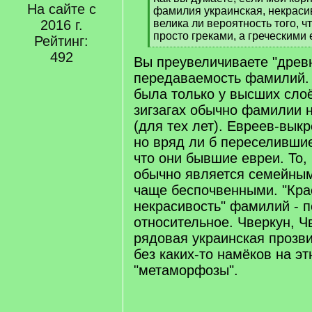
На сайте с
q
фамилия украинская, некраси
]
2016 г.
велика ли вероятность того, ч
просто греками, а греческим
Рейтинг:
[
492
Вы преувеличиваете "древн
/
q
передаваемость фамилий. 
]
была только у высших слоё
зигзагах обычно фамилии 
(для тех лет). Евреев-выкр
но вряд ли б переселившие
что они бывшие евреи. То, 
обычно является семейным
чаще беспочвенными. "Кра
некрасивость" фамилий - 
относительное. Чверкун, Ч
рядовая украинская проз
без каких-то намёков на э
"метаморфозы".