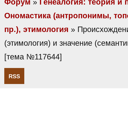
Форум
»
Генеалогия: теория и 
Ономастика (антропонимы, то
пр.), этимология
» Происхожден
(этимология) и значение (семан
[тема №117644]
RSS