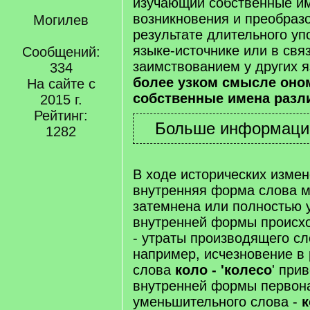
изучающий собственные им
возникновения и преобраз
Могилев
результате длительного уп
языке-источнике или в связ
Сообщений:
заимствованием у других 
334
более узком смысле оно
На сайте с
собственные имена разл
2015 г.
Рейтинг:
1282
В ходе исторических измен
внутренняя форма слова м
затемнена или полностью 
внутренней формы происхо
- утраты производящего сло
например, исчезновение в 
слова
коло - 'колесо
' при
внутренней формы первон
уменьшительного слова -
к