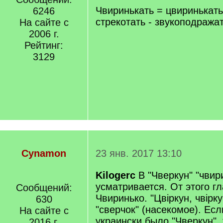
q
Чвиринькать = цвиринькать
6246
]
стрекотать - звукоподража
На сайте с
2006 г.
Рейтинг:
3129
Cynamon
23 янв. 2017 13:10
Kilogerc
В "Чверкун" "чвир
усматривается. От этого гл
Сообщений:
Чвиринько. "Цвіркун, чвіркун
630
"сверчок" (насекомое). Есл
На сайте с
украински было "Чверкун",
2016 г.