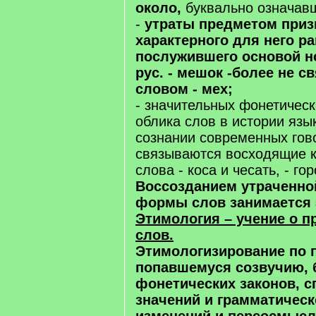
около,
буквально означавше
-
утраты предметом приз
характерного для него ра
послужившего основой н
рус. - мешок -более не с
словом - мех;
- значительных фонетичес
облика слов в истории язы
сознании современных гов
связываются восходящие 
слова - коса и чесать, - го
Воссозданием утраченно
формы слов занимается 
Этимология – учение о 
слов.
Этимологизирование по 
попавшемуся созвучию, б
фонетических законов, с
значений и грамматическо