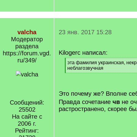
valcha
23 янв. 2017 15:28
Модератор
раздела
Kilogerc написал:
https://forum.vgd.
ru/349/
[
эта фамилия украинская, некр
q
неблагозвучная
]
[
/
q
]
Это почему же? Вполне се
Правда сочетание
чв
не оч
Сообщений:
растространено, скорее б
25502
На сайте с
2006 г.
Рейтинг: