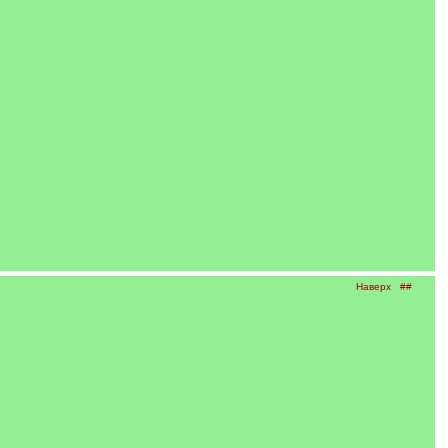
Наверх
##