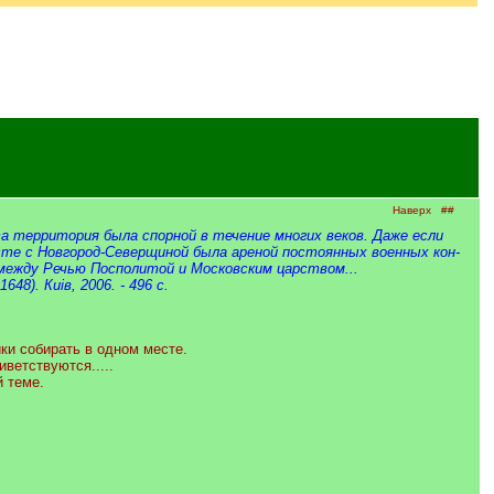
Наверх
##
 территория была спорной в течение многих веков. Даже если
те с Новгород-Северщиной была ареной постоянных военных кон­
ежду Речью Посполитой и Московским царством...
48). Киiв, 2006. - 496 с.
ки собирать в одном месте.
ветствуются.....
 теме.