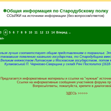
❄Общая информация по Стародубскому полку
ССЫЛКИ на источники информации (без вопросов/ответов)
3
4
5
6
7
8
9
10
11
12
13
14
Вперед →
an-
ельзя лучше соответствует общим представле­ниям о пограничье. Эта
ствовавшие появлению казачьего государства, то Стародубщина вмес
 Великим княжеством Литовским и Московским государством, потом м
Кулаковський П. Чернiгово-Ciверщина у складi Речi Посполитоi (1618-16
Предлагается информативные материалы и ссылки на "нужные" источни
Ссылки на информативные сообщения участников форума при
Вопросы/ответы, пожалуйста, крепите в диалоговой
ЗДЕСЬ >>>>>