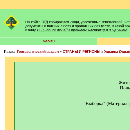
На сайте ВГД собираются люди, увлеченные генеалогией, исто
документы о павших в боях и пропавших без вести, в какой а
и чину.
ВГД - поиск людей в прошлом, настоящем и будущем!
VGD.RU
Раздел
Географический раздел
»
СТРАНЫ И РЕГИОНЫ
»
Украина (Украї
[
q
]
Жител
Поль
"Выборка" (Материал 