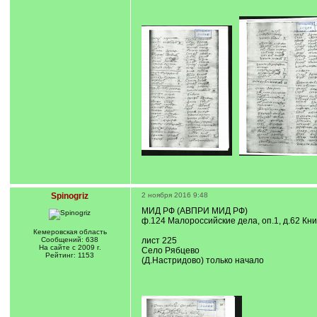
Spinogriz
2 ноября 2016 9:48
МИД РФ (АВПРИ МИД РФ)
ф.124 Малороссийские дела, оп.1, д.62 Кн
Кемеровская область
Сообщений: 638
лист 225
На сайте с 2009 г.
Село Рябцево
Рейтинг: 1153
(Д.Настридово) только начало