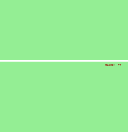
Наверх
##