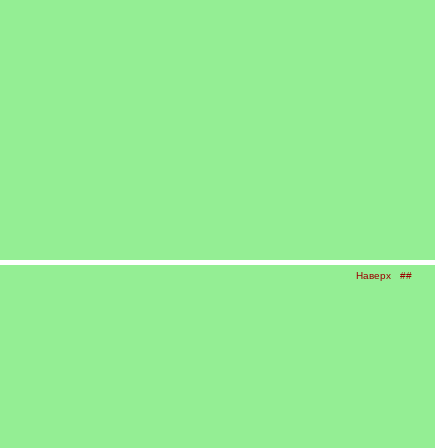
Наверх
##