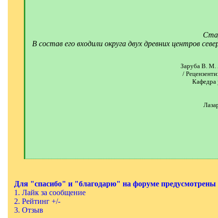
Стар
В состав его входили округа двух древних центров се
Заруба В. М.
/ Рецензенти
Кафедра у
Лаза
[
/
q
]
Для "спасибо" и "благодарю" на форуме предусмотрены
1. Лайк за сообщение
2. Рейтинг +/-
3. Отзыв