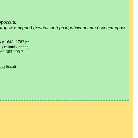
россии.
которых в период феодальной раздробленности был центром
о у 1648–1782 pp.
нутрішніх справ,
-966-383-095-7
родубский