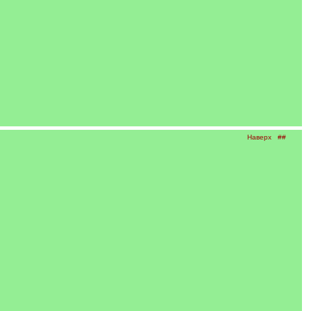
Наверх
##