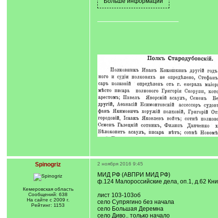
Spinogriz
2 ноября 2016 9:45
МИД РФ (АВПРИ МИД РФ)
ф.124 Малороссийские дела, оп.1, д.62 Кн
Кемеровская область
Сообщений: 638
лист 103-103об
На сайте с 2009 г.
село Супрягино без начала
Рейтинг: 1153
село Большая Деремна
село Диво.. только начало