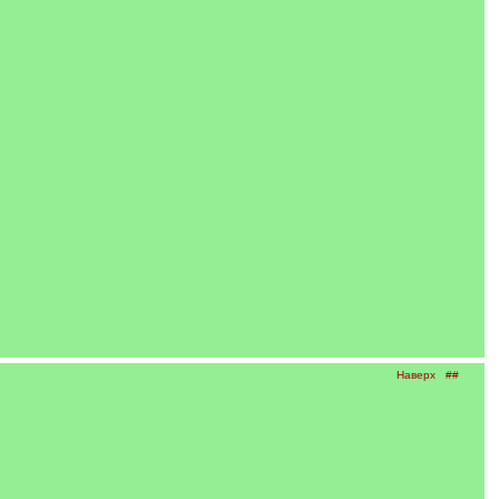
Наверх
##