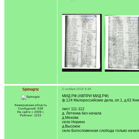
Spinogriz
2 ноября 2016 9:46
МИД РФ (АВПРИ МИД РФ)
ф.124 Малороссийские дела, оп.1, д.62 Кн
Кемеровская область
Сообщений: 638
лист 111-112
На сайте с 2009 г.
д. Летенка без начала
Рейтинг: 1153
д.Мехова
село Норино
д.Высокое
село Богословенная слобода только начал