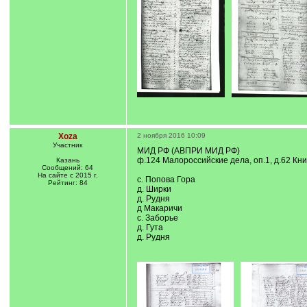
Xoza
2 ноября 2016 10:09
Участник
МИД РФ (АВПРИ МИД РФ)
ф.124 Малороссийские дела, оп.1, д.62 Кн
Казань
Сообщений: 64
На сайте с 2015 г.
с. Попова Гора
Рейтинг: 84
д. Ширки
д. Рудня
д Макаричи
с. Заборье
д. Гута
д. Рудня