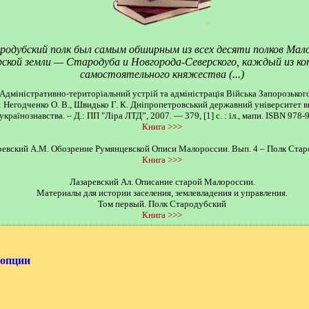
одубский полк был самым обширным из всех десяти полков Мало
верской земли — Стародуба и Новгорода-Северского, каждый из 
самостоятельного княжества (...)
 Адміністративно-територіальний устрій та адміністрація Війська Запорозьког
: Негодченко О. В., Швидько Г. К. Дніпропетровський державний університет в
країнознавства. – Д.: ПП "Ліра ЛТД”, 2007. — 379, [1] с. : іл., мапи. ISBN 978
Книга >>>
ревский А.М. Обозрение Румянцевской Описи Малороссии. Вып. 4 – Полк Ста
Книга >>>
Лазаревский Ал. Описание старой Малороссии.
Материалы для истории заселения, землевладения и управления.
Том первый. Полк Стародубский
Книга >>>
 опции