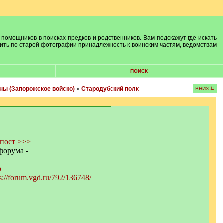
 помощников в поисках предков и родственников. Вам подскажут где искать
лить по старой фотографии принадлежность к воинским частям, ведомствам
ПОИСК
ны (Запорожское войско)
»
Стародубский полк
ВНИЗ ⇊
пост >>>
форума -
b
s://forum.vgd.ru/792/136748/