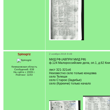
Spinogriz
2 ноября 2016 9:49
МИД РФ (АВПРИ МИД РФ)
ф.124 Малороссийские дела, оп.1, д.62 Кн
Кемеровская область
Сообщений: 638
лист 321-321об
На сайте с 2009 г.
Неизвестно село только концовка
Рейтинг: 1153
село Телеши
село Старое (Задибье)
село (Куреичи) только начало