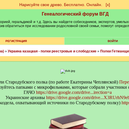
Нарисуйте свое древо. Бесплатно. Онлайн.
[х]
Генеалогический форум ВГД
рией, геральдикой и т.д. Здесь вы найдете собеседников, экспертов, умелых
рхив обратиться при исследовании родословной своей семьи, помогут опреде
РЕГИСТРАЦИЯ
ВОЙТИ
на)
»
Украина казацкая - полки реестровые и слободские
»
Полки Гетманщи
и Стародубского полка (по работе Екатерины Чеплянской)
Пере
зуйтесь папками с микрофильмами, которые собрали участники 
ГАЧО
https://drive.google.com/drive...irection=a
Украинские архивы
https://drive.google.com/drive...X3RUrhN9e
раздела, охватывающий источники по Стародубскому полку)
http