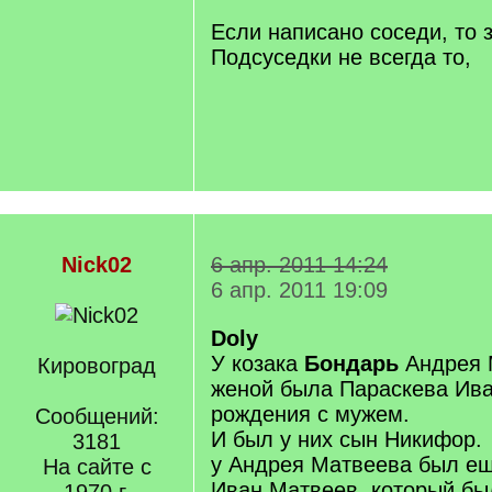
/
q
Если написано соседи, то 
]
Подсуседки не всегда то,
Nick02
6 апр. 2011 14:24
6 апр. 2011 19:09
Doly
У козака
Бондарь
Андрея 
Кировоград
женой была Параскева Ива
рождения с мужем.
Сообщений:
И был у них сын Никифор.
3181
у Андрея Матвеева был ещ
На сайте с
Иван Матвеев, который бы