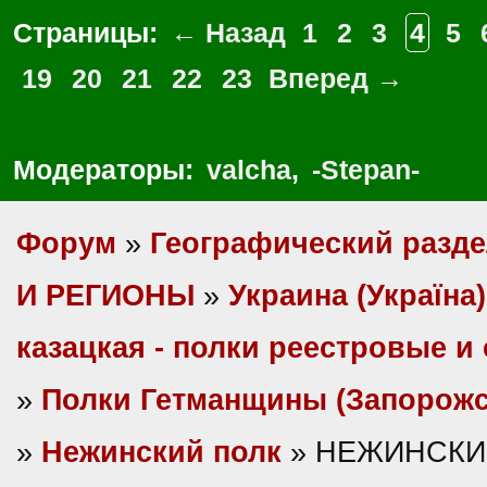
Страницы:
← Назад
1
2
3
4
5
19
20
21
22
23
Вперед →
Модераторы:
valcha
,
-Stepan-
Форум
»
Географический разд
И РЕГИОНЫ
»
Украина (Україна)
казацкая - полки реестровые и
»
Полки Гетманщины (Запорожс
»
Нежинский полк
» НЕЖИНСКИЙ