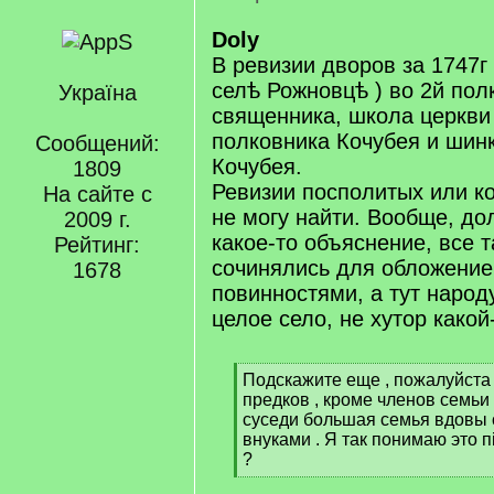
Doly
В ревизии дворов за 1747г
селѣ Рожновцѣ ) во 2й пол
Україна
священника, школа церкви
полковника Кочубея и шин
Сообщений:
Кочубея.
1809
Ревизии посполитых или ко
На сайте с
не могу найти. Вообще, до
2009 г.
какое-то объяснение, все 
Рейтинг:
сочинялись для обложение
1678
повинностями, а тут народ
целое село, не хутор какой
[
Подскажите еще , пожалуйста 
q
предков , кроме членов семь
]
суседи большая семья вдовы 
внуками . Я так понимаю это п
?
[