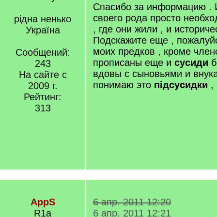
Спасибо за информацию . 
своего рода просто необхо
рідна ненько
, где они жили , и историч
Україна
Подскажите еще , пожалуйс
моих предков , кроме член
Сообщений:
прописаны еще и
сусиди
б
243
вдовы с сыновьями и внука
На сайте с
понимаю это
підсусидки
,
2009 г.
Рейтинг:
313
AppS
6 апр. 2011 12:20
R1a
6 апр. 2011 12:21