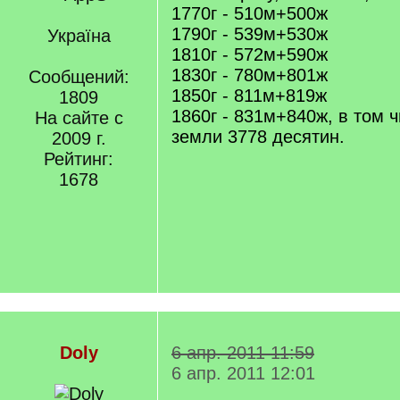
1770г - 510м+500ж
1790г - 539м+530ж
Україна
1810г - 572м+590ж
1830г - 780м+801ж
Сообщений:
1850г - 811м+819ж
1809
1860г - 831м+840ж, в том 
На сайте с
земли 3778 десятин.
2009 г.
Рейтинг:
1678
Doly
6 апр. 2011 11:59
6 апр. 2011 12:01