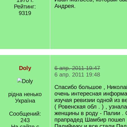
1970 г.
Андрея.
Рейтинг:
9319
Doly
6 апр. 2011 19:47
6 апр. 2011 19:48
Спасибо большое , Никола
очень интересная информац
рідна ненько
изучая ревизии одной из в
Україна
( Ровенская обл . ) , узнал
женщины в роду - Палии .
Сообщений:
прапрадед Шамбир пошел 
243
Палийчуку и все стали Пал
На сайте с