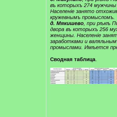
въ которыхъ 274 мужчины
Населеніе занято отхожи
кружевнымъ промысломъ.
​д.​ ​​Мякишево​
, при рѣкѣ ​П
двора въ которыхъ 256 му
женщины. Населеніе заня
заработками и ​валяльным
промыслами. Имѣется пр
Сводная таблица
.