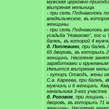
мужская церковно-приходс
вѣтряная мельница.
- при селѣ Поднаволокъ по
владѣльческое, въ которо
женщины.
- при селѣ Поднаволокъ в
усадьба "​​Новиково​", гос-и
балкѣ, въ которой 4 мужч
​д.​ ​​Поплевино​
, при балкѣ 
65 дворовъ, въ которыхъ 
женщинъ. Населеніе заня
заработками и кружевным
Имѣется вѣтряная мельн
- хуторъ Отводъ, жены гв
С.а. ​​Кареева​, при балкѣ,
мужчинъ и 6 женщинъ. Кв
начальника 3-его участка.
​д.​ Роговое
, при лощинѣ -
дворовъ, въ которыхъ 71 
женщины. Населеніе заня