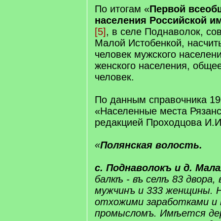
По итогам «
Первой всеоб
населения Российской им
[5]
, в селе Поднаволок, со
Малой Истобенкой, насчит
человек мужского населени
женского населения, общее
человек.
По данным справочника 19
«Населенные места Рязанс
редакцией Проходцова И.
«
​​Полянская​ волость.
​с.​ Поднаволокъ и д. ​Мала
балкѣ - въ селѣ 83 двора,
мужчинъ и 333 женщины. Н
отхожими заработками и
промысломъ. Имѣется дер