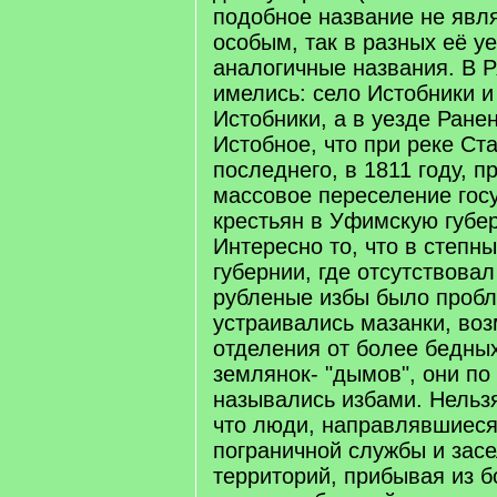
подобное название не явля
особым, так в разных её у
аналогичные названия. В 
имелись: село Истобники 
Истобники, а в уезде Ранен
Истобное, что при реке Ст
последнего, в 1811 году, 
массовое переселение гос
крестьян в Уфимскую губе
Интересно то, что в степн
губернии, где отсутствовал
рубленые избы было пробл
устраивались мазанки, воз
отделения от более бедны
землянок- "дымов", они по
назывались избами. Нельзя
что люди, направлявшиеся
пограничной службы и зас
территорий, прибывая из б