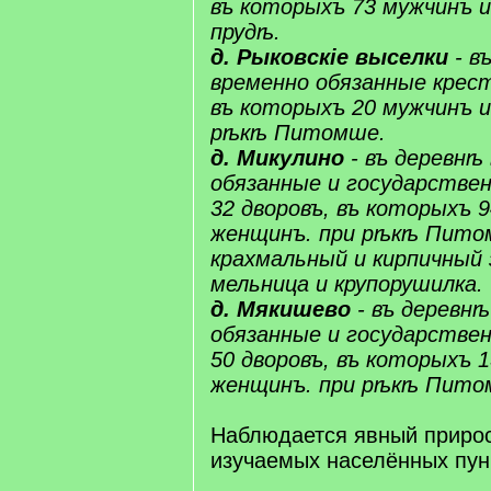
въ которыхъ 73 мужчинъ 
прудѣ.
д. ​​Рыковскіе​ выселки
- в
временно ​обязанные​ крес
въ которыхъ 20 мужчинъ и
рѣкѣ ​​Питомше​.
д. Микулино
- въ деревнѣ 
обязанные​ и ​государстве
32 дворовъ, въ которыхъ 
женщинъ. при рѣкѣ ​​Пит
крахмальный и кирпичный
мельница и крупорушилка.
д. ​​Мякишево​
- въ деревнѣ
обязанные​ и ​государстве
50 дворовъ, въ которыхъ 
женщинъ. при рѣкѣ ​​Пито
Наблюдается явный прирос
изучаемых населённых пун