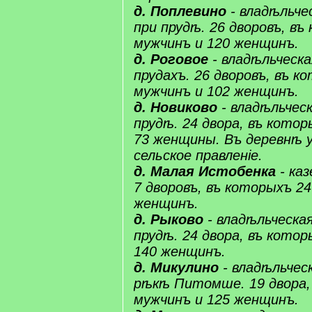
д. ​Поплевино
- владѣльчес
при прудѣ. 26 дворовъ, въ
мужчинъ и 120 женщинъ.
д. Роговое
- владѣльческа
прудахъ. 26 дворовъ, въ к
мужчинъ и 102 женщинъ.
д. ​Новиково
​ - владѣльчес
прудѣ. 24 двора, въ котор
73 женщины. Въ деревнѣ ​у
сельское правленіе.
д. Малая ​Истобенка​
- каз
7 дворовъ, въ которыхъ 2
женщинъ.
д. ​Рыково
- владѣльческая
прудѣ. 24 двора, въ котор
140 женщинъ.
д. Микулино
- владѣльческ
рѣкѣ ​Питомше​. 19 двора
мужчинъ и 125 женщинъ.