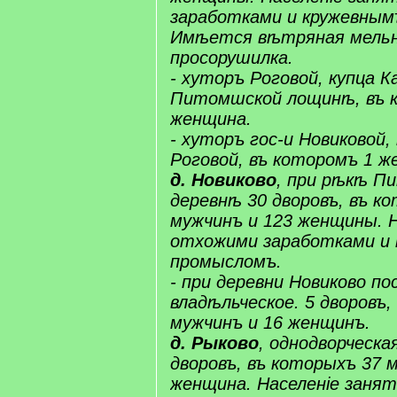
заработками и кружевным
Имѣется вѣтряная мельн
просорушилка.
- хуторъ Роговой, купца ​​Ка
Питомшской​ лощинѣ, въ 
женщина.
- хуторъ гос-и ​​Новиковой​
Роговой, въ которомъ 1 ж
​д.​ ​​Новиково​
, при рѣкѣ ​​П
деревнѣ 30 дворовъ, въ к
мужчинъ и 123 женщины. Н
отхожими заработками и
промысломъ.
- при деревни ​​Новиково​ ​п
владѣльческое. 5 дворовъ,
мужчинъ и 16 женщинъ.
​д.​ ​​Рыково​
, однодворческая 
дворовъ, въ которыхъ 37 
женщина. Населеніе заня