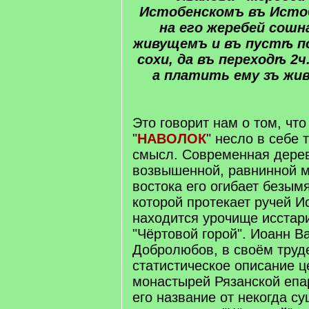
Истобенскомъ въ Истобе
на его ​жеребей​ сош
живущемъ и въ ​пустѣ​ п
сохи, да въ переходѣ 2ч.
а платить ему ​зъ​ жи
Это говорит нам о том, чт
"
НАВОЛОК
" несло в себе
смысл. Современная дерев
возвышенной, равнинной м
востока его огибает безым
которой протекает ручей И
находится урочище исстар
"Чёртовой горой". Иоанн В
Добролюбов, в своём труде
статистическое описание ц
монастырей Рязанской епа
его название от некогда с