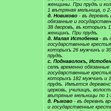
женщины. При прудѣ и ко
1 вѣтряная мельница, о 2-
д. ​​Новиково​
​ - въ деревнѣ
обязанные​ и ​государстве
38 дворовъ, въ которыхъ 1
женщинъ. При прудѣ.
д. Малая ​​Истобенка​
- въ 
государственные​ крестьян
которыхъ 26 мужчинъ и 3
прудѣ.
​с.​ Поднаволокъ, ​Истобен
селѣ временно ​обязанные​ и
государственные​ крестьян
которыхъ 182 мужчинъ и 
прудѣ. Имѣется деревенск
церковь, ​училищѣ​, волостн
вѣтряные​ мельницы по 1-​му
д. ​​Рыково​
- въ деревнѣ вр
и ​государственные​ крест