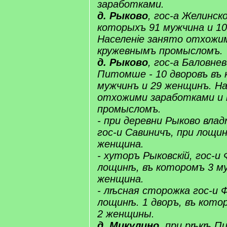
заработками.
​д.​ ​​Рыково​
, гос-а Желинско
которыхъ 91 мужчина и 1
Населеніе занято отхожи
кружевнымъ промысломъ.
​д.​ ​​Рыково​
, гос-а ​Баловнев
Питомше​ - 10 дворовъ въ
мужчинъ и 29 женщинъ. На
отхожими заработками и
промысломъ.
- при деревни ​Рыково​ вла
гос-и Савиничъ, при лощи
женщина.
- хуторъ ​Рыковскій​, гос-
лощинѣ, въ которомъ 3 м
женщина.
- лѣсная сторожка гос-и 
лощинѣ. 1 дворъ, въ кото
2 женщины.
​д.​ ​Микулино
, при рѣкѣ ​П