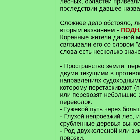
лесных, областей привезли
последствии давшее назван
Сложнее дело обстояло, ли
вторым названием -
ПОДН
Коренные жители данной м
связывали его со словом "
слова есть несколько знач
- Пространство земли, пе
двумя текущими в против
направлениях судоходными
которому перетаскивают (
или перевозят небольшие с
переволок.
- Гужевой путь через боль
- Глухой непроезжий лес, и
срубленные деревья вынос
- Род двухколесной или зи
повозки.