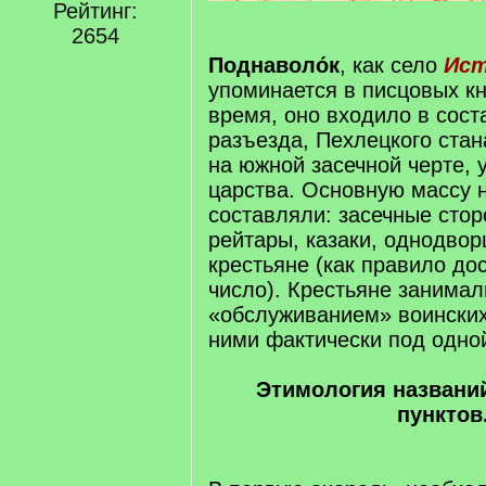
Рейтинг:
2654
Поднаволо́к
, как село
Ист
упоминается в писцовых кни
время, оно входило в сост
разъезда, Пехлецкого стан
на южной засечной черте, у
царства. Основную массу 
составляли: засечные стор
рейтары, казаки, однодвор
крестьяне (как правило до
число). Крестьяне занимал
«обслуживанием» воинских
ними фактически под одно
Этимология названи
пунктов