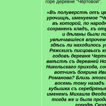
горе деревне "Чёртовой".
«
Въ полуверстѣ отъ це
урочищѣ​, именуемое "​Ч
въ которой, по народ
сохраненъ кладъ, къ ​о
и дѣланы были п
увѣнчавшіеся впрочем
здѣсь ли находилось у
Ряжскихъ​ писцовыхъ кн
годовъ деревня ​Черто
вмѣстѣ съ деревней ​Но
Никольскаго прихода, с
вотчинъ боярина Ива
Романова​? ​Близь​ этог
восемь тому назадъ
кубышка съ серебряны
именемъ Михаила Ѳеодо
тогда же и была прод
городѣ ​Скоп