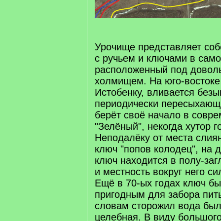
Урочище представляет соб
с ручьем и ключами в само
расположенный под довол
холмищем. На юго-востоке 
Истобенку, вливается без
периодически пересыхающи
берёт своё начало в совр
"Зелёный", некогда хутор 
Неподалёку от места слиян
ключ "попов колодец", на
ключ находится в полу-за
и местность вокруг него с
Ещё в 70-ых годах ключ б
пригодным для забора пит
словам сторожил вода был
целебная. В виду большого