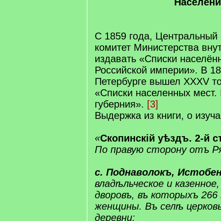
Населени
С 1859 года, Центральный 
комитет Министерства внут
издавать «Списки населён
Российской империи». В 186
Петербурге вышел XXXV то
«Списки населенных мест.
губерния».
[3]
Выдержка из книги, о изуч
«
Скопинскій​ уѣздъ. 2-й с
По правую сторону отъ ​Р
​с.​ Поднаволокъ, ​Истобе
владѣльческое и казенное,
дворовъ, въ которыхъ 266
женщины. Въ селѣ церковь
деревни: