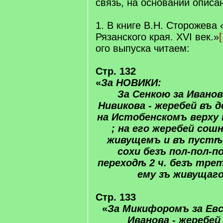
связь, на основании описа
1. В книге В.Н. Сторожева
Рязанского края. XVI век.»
[
ого выпуска читаем:
Стр. 132
«
За НОВИКИ:
За ​Сенкою​ за ​Иван
Нивикова - ​жеребей​ въ 
на Истобенскомъ верху п
; на его ​жеребей​ со
живущемъ и въ ​пустѣ​
сохи безъ пол-пол-​п
переходѣ 2 ч. безъ ​тре
ему зъ живущаго 
Стр. 133
«
За ​Микифоромъ​ за ​Ев
Иванова​ - ​жеребей