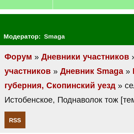
Модератор:
Smaga
Форум
»
Дневники участников
участников
»
Дневник Smaga
»
губерния, Скопинский уезд
» се
Истобенское, Поднаволок тож [т
RSS