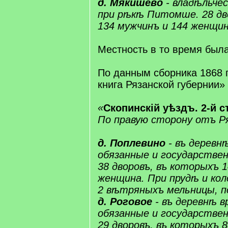
д. ​Мякишево
- владѣльчес
при рѣкѣ ​Питомше​. 28 д
134 мужчинъ и 144 женщин
Местность в то время была
По данным сборника 1868 
книга Рязанской губернии»
«
​Скопинскій​ уѣздъ. 2-й с
По правую сторону отъ ​​Р
д. ​​Поплевино​
- въ деревнѣ
обязанные​ и ​государстве
38 дворовъ, въ которыхъ 
женщина. При прудѣ и ко
2 вѣтряныхъ мельницы, по 1
д. Роговое
- въ деревнѣ в
обязанные​ и ​государстве
29 дворовъ, въ которыхъ 8