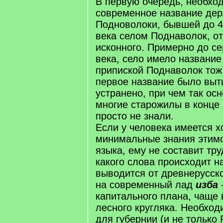
В первую очередь, необход
современное название де
Подноволоки, бывшей до 4
века селом Поднаволок, от
исконного. Примерно до се
века, село имело название
припиской Поднаволок тож
первое название было выт
устранено, при чем так осн
многие старожилы в конце 
просто не знали.
Если у человека имеется х
минимальные знания этимо
языка, ему не составит тру
какого слова происходит н
выводится от древнерусско
на современный лад
изба
капитального плана, чаще 
лесного кругляка. Необход
для губернии (и не только 