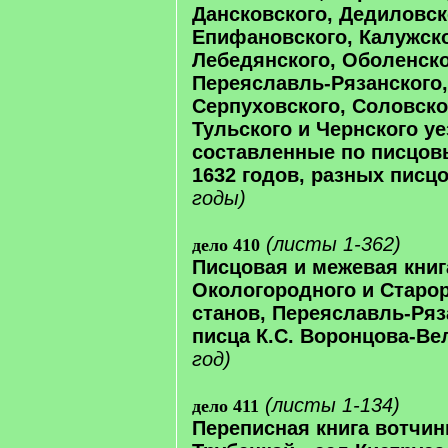
Дансковского, Дедиловск
Епифановского, Калужско
Лебедянского, Оболенско
Переяславль-Рязанского,
Серпуховского, Соловског
Тульского и Чернского уе
составленные по писцов
1632 годов, разных писцо
годы)
(листы 1-362)
дело 410
Писцовая и межевая книг
Окологородного и Старо
станов, Переяславль-Ряз
писца К.С. Воронцова-Ве
год)
(листы 1-134)
дело 411
Переписная книга вотчин