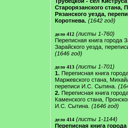
Трубецкой - сел Киструса
Старорязанского стана, 
Рязанского уезда, перепи
Коротнева.
(1642 год)
(листы 1-760)
дело 412
Переписная книга города З
Зарайского уезда, перепис
(1646 год)
(листы 1-701)
дело 413
1.
Переписная книга город
Маржевского стана, Михайл
переписи И.С. Сытина.
(16
2.
Переписная книга города
Каменского стана, Пронско
И.С. Сытина.
(1646 год)
(листы 1-1144)
дело 414
Переписная книга города