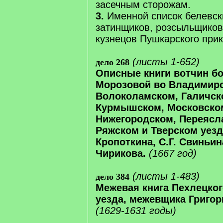
засечным сторожам.
3.
Именной список белевск
затинщиков, розсыльщиков
кузнецов Пушкарского прик
(листы 1-652)
дело 268
Описные книги вотчин бо
Морозовой во Владимир
Волоколамском, Галичск
Курмышском, Московско
Нижегородском, Переясл
Ряжском и Тверском уезд
Кропоткина, С.Г. Свиньин
Чирикова.
(1667 год)
(листы 1-483)
дело 384
Межевая книга Пехлецког
уезда, межевщика Григор
(1629-1631 годы)