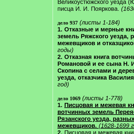
Великоустюжского уезда (Ю
писца И. И. Пояркова.
(163
(листы 1-184)
дело 937
1. Отказные и мерные кн
земель Ряжского уезда, 
межевщиков и отказщико
годы)
2. Отказная книга вотчин
Романовой и ее сына Н. И
Скопина с селами и дере
уезда, отказчика Василия
год)
(листы 1-778)
дело 1069
1.
Писцовая и межевая к
вотчинных земель Перея
Рязанского уезда, разны
межевщиков.
(1628-1699 
2.
Писцовая и межевая кни