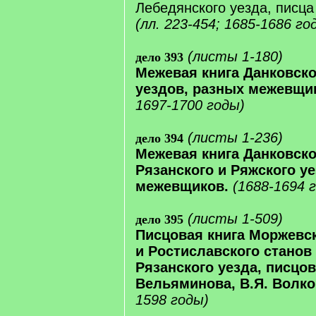
Лебедянского уезда, писц
(лл. 223-454; 1685-1686 го
(листы 1-180)
дело 393
Межевая книга Данковско
уездов, разных межевщи
1697-1700 годы)
(листы 1-236)
дело 394
Межевая книга Данковско
Рязанского и Ряжского у
межевщиков.
(1688-1694 
(листы 1-509)
дело 395
Писцовая книга Моржевск
и Ростиславского станов
Рязанского уезда, писцов 
Вельяминова, В.Я. Волко
1598 годы)