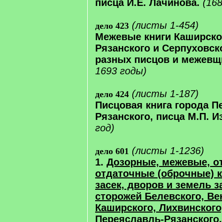
писца И.Е. Лачинова.
(16
(листы 1-454)
дело 423
Межевые книги Каширско
Рязанского и Серпуховск
разных писцов и межевщ
1693 годы)
(листы 1-187)
дело 424
Писцовая книга города П
Рязанского, писца М.П. И
год)
(листы 1-1236)
дело 601
1.
Дозорные, межевые, о
отдаточные (оброчные) к
засек, дворов и земель 
сторожей Белевского, Ве
Каширского, Лихвинского
Переяславль-Рязанского,