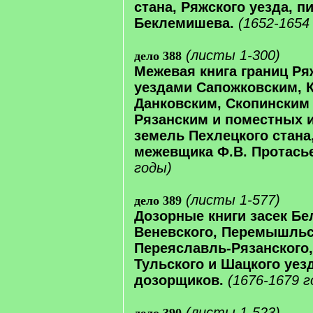
стана, Ряжского уезда, пи
Беклемишева.
(1652-1654
(листы 1-300)
дело 388
Межевая книга границ Ря
уездами Сапожковским, 
Данковским, Скопинским
Рязанским и поместных 
земель Пехлецкого стана,
межевщика Ф.В. Протась
годы)
(листы 1-577)
дело 389
Дозорные книги засек Бе
Веневского, Перемышльс
Переяславль-Рязанского,
Тульского и Шацкого уез
дозорщиков.
(1676-1679 г
(листы 1-523)