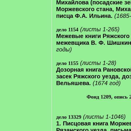
Михайлова (посадские зе
Моржевского стана, Миха
писца Ф.А. Ильина.
(1685
(листы 1-265)
дело 1154
Межевые книги Ряжского 
межевщика В. Ф. Шишкин
годы)
(листы 1-28)
дело 1155
Дозорная книга Рановско
засек Ряжского уезда, до
Вельяшева.
(1674 год)
Фонд 1209, опись 2
(листы 1-1046)
дело 13329
1. Писцовая книга Моржев
Рязанского уезда, письма