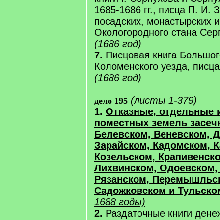
1685-1686 гг., писца П. И. 
посадских, монастырских 
Окологородного стана Серп
(1686 год)
7.
Писцовая книга Большог
Коломенского уезда, писца
(1686 год)
(листы 1-379)
дело 195
1.
Отказные, отдельные 
поместных земель засеч
Белевском, Веневском, 
Зарайском, Кадомском, 
Козельском, Крапивенско
Лихвинском, Одоевском,
Рязанском, Перемышльск
Садожковском и Тульско
1688 годы)
2.
Раздаточные книги дене