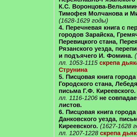
К.С. Воронцова-Вельями
Тимофея Молчанова и Ми
(1628-1629 годы)
4. Перечневая книга с пе
городов Зарайска, Гремя
Перевицкого стана, Пере
Рязанского уезда, переп
и подъячего И. Фомина.
лл. 1053-1115
скрепа дьяк
Струнина
5. Писцовая книга города
Городского стана, Лебедя
письма Г.Ф. Киреевского.
лл. 1116-1206
не совпадае
листов.
6. Писцовая книга города
Данковского уезда, письм
Киреевского.
(1627-1628 
лл. 1207-1228
скрепа дьяк