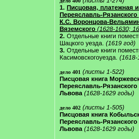
(листы 1-274)
дело 400
1.
Писцовая, платежная и
Переяславль-Рязанского 
К.С. Воронцова-Вельямин
Вяземского
(1628-1630; 1
2.
Отдельные книги помест
Шацкого уезда.
(1619 год)
3.
Отдельные книги помест
Касимовскогоуезда.
(1618-
(листы 1-522)
дело 401
Писцовая книга Моржевск
Переяславль-Рязанского 
Львова
(1628-1629 годы)
(листы 1-505)
дело 402
Писцовая книга Кобыльск
Переяславль-Рязанского 
Львова
(1628-1629 годы)