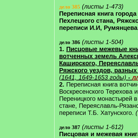
(листы 1-473)
дело 385
Переписная книга города
Пехлецкого стана, Ряжско
переписи И.И, Румянцева
(листы 1-504)
дело 386
1.
Писцовые межевые кни
вотченных земель Алекс
Каширского, Переяславль
Ряжского уездов, разны
(1641, 1649-1653 годы)
-
л
2.
Переписная книга вотчи
Воскресенского Терехова и
Переницкого монастырей в
стане, Переяславль-Рязанс
переписи Т.Б. Хатунского.
(листы 1-612)
дело 387
Писцовая и межевая книг