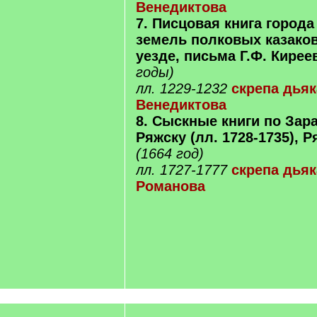
Венедиктова
7. Писцовая книга города
земель полковых казако
уезде, письма Г.Ф. Кирее
годы)
лл. 1229-1232
скрепа дьяк
Венедиктова
8. Сыскные книги по Зарай
Ряжску (лл. 1728-1735), Р
(1664 год)
лл. 1727-1777
скрепа дья
Романова