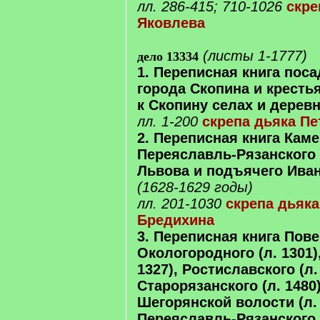
лл. 286-415; 710-1026
скре
Яковлева
(листы 1-1777)
дело 13334
1. Переписная книга пос
города Скопина и кресть
к Скопину селах и деревн
лл. 1-200
скрепа дьяка Пе
2. Переписная книга Каме
Переяславль-Рязанского 
Львова и подъячего Иван
(1628-1629 годы)
лл. 201-1030
скрепа дьяк
Бредихина
3. Переписная книга Повен
Окологородного (л. 1301)
1327), Ростиславского (л.
Старорязанского (л. 1480)
Шегорянской волости (л. 
Переяславль-Рязанского 