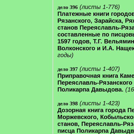
(листы 1-776)
дело 396
Платежные книги городо
Рязанского, Зарайска, Ря
станов Переяславль-Ряза
составленные по писцов
1597 годов, Т.Г. Вельямин
Волконского и И.А. Наще
годы)
(листы 1-407)
дело 397
Приправочная книга Каме
Переяславль-Рязанского 
Поликарпа Давыдова.
(16
(листы 1-423)
дело 398
Дозорная книга города П
Моржевского, Кобыльско
станов, Переяславль-Ряз
писца Поликарпа Давыдв