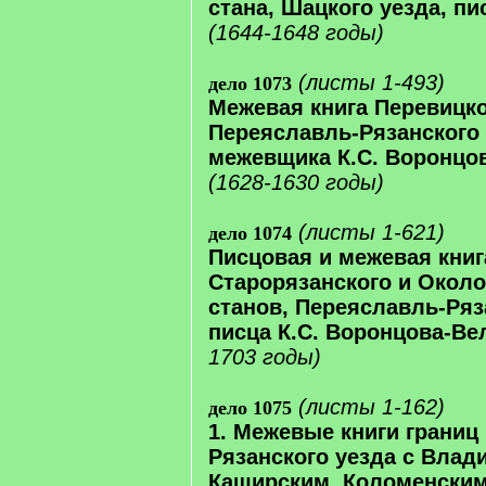
стана, Шацкого уезда, пи
(1644-1648 годы)
(листы 1-493)
дело 1073
Межевая книга Перевицко
Переяславль-Рязанского 
межевщика К.С. Воронцо
(1628-1630 годы)
(листы 1-621)
дело 1074
Писцовая и межевая книг
Старорязанского и Окол
станов, Переяславль-Ряз
писца К.С. Воронцова-Ве
1703 годы)
(листы 1-162)
дело 1075
1. Межевые книги границ
Рязанского уезда с Влад
Каширским, Коломенским