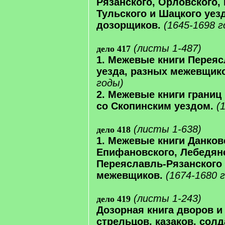
Рязанского, Орловского, 
Тульского и Шацкого уез
дозорщиков.
(1645-1698 г
(листы 1-487)
дело 417
1. Межевые книги Переяс
уезда, разных межевщик
годы)
2. Межевые книги границ
со Скопинским уездом.
(
(листы 1-638)
дело 418
1. Межевые книги Данков
Епифановского, Лебедянс
Переяславль-Рязанского 
межевщиков.
(1674-1680 
(листы 1-243)
дело 419
Дозорная книга дворов и
стрельцов, казаков, солд