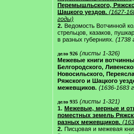
Перемышльского, Ряжског
Шацкого уездов.
(1627-16
годы)
2.
Ведомость Вотчинной ко
стрельцов, казаков, пушка
в разных губерниях.
(1738 
(листы 1-326)
дело 926
Межевые книги вотчинны
Белгородского, Ливенско
Новосильского, Переясла
Ряжского и Шацкого уезд
межевщиков.
(1636-1683 
(листы 1-321)
дело 935
1.
Межевые, мерные и от
поместных земель Ряжско
разных межевщиков.
(16
2.
Писцовая и межевая кни