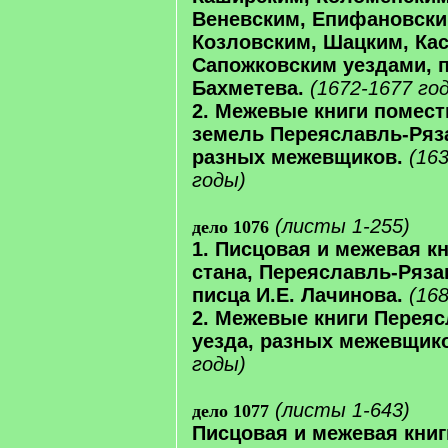
Веневским, Епифановски
Козловским, Шацким, Ка
Сапожковским уездами, 
Бахметева.
(1672-1677 го
2. Межевые книги помес
земель Переяславль-Ряза
разных межевщиков.
(16
годы)
(листы 1-255)
дело 1076
1. Писцовая и межевая к
стана, Переяславль-Ряза
писца И.Е. Лачинова.
(168
2. Межевые книги Переяс
уезда, разных межевщик
годы)
(листы 1-643)
дело 1077
Писцовая и межевая книг