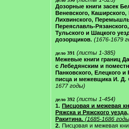
дело 390
Дозорные книги засек Бе
Веневского, Каширского, 
Лихвинского, Перемышль
Переяславль-Рязанского,
Тульского и Шацкого уез
дозорщиков.
(1676-1679 г
(листы 1-385)
дело 391
Межевые книги границ Да
с Лебедянским и помест
Панковского, Елецкого и 
писца и межевщика И. Д.
1677 годы)
(листы 1-454)
дело 392
1.
Писцовая и межевая кн
Ряжска и Ряжского уезда,
Ракитина.
(1685-1686 год
2.
Писцовая и межевая кни