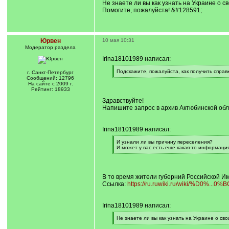
Не знаете ли вы как узнать на Украине о с
Помогите, пожалуйста! &#128591;
Юрвен
10 мая 10:31
Модератор раздела
Irina18101989 написал:
[
Подскажите, пожалуйста, как получить справ
г. Санкт-Петербург
q
[
Сообщений: 12796
]
/
На сайте с 2009 г.
q
Рейтинг: 18933
]
Здравствуйте!
Напишите запрос в архив Актюбинской обл
Irina18101989 написал:
[
И узнали ли вы причину переселения?
q
И может у вас есть еще какая-то информаци
]
[
/
q
]
В то время жители губерний Российской И
Ссылка:
https://ru.ruwiki.ru/wiki/%D0%...
Irina18101989 написал:
[
Не знаете ли вы как узнать на Украине о св
q
[
]