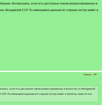
убернии. Интересуюсь, если есть доступные списки репрессированных в
йона, Молдавской ССР. По имеющимся данным её старшая сестра живёт в
Наверх
##
есуюсь, если есть доступные списки репрессированных в Казахстан из Молдавской
ой ССР. По имеющимся данным её старшая сестра живёт в Хромтау, жива ли она