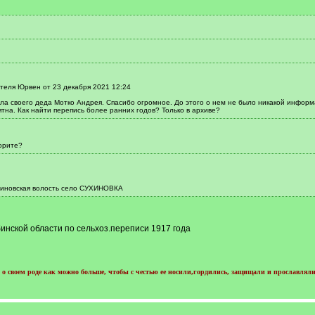
теля Юрвен от 23 декабря 2021 12:24
шла своего деда Мотко Андрея. Спасибо огромное. До этого о нем не было никакой информ
тна. Как найти перепись более ранних годов? Только в архиве?
ворите?
хиновская волость село СУХИНОВКА
инской области по сельхоз.переписи 1917 года
о своем роде как можно больше, чтобы с честью ее носили,гордились, защищали и прославляли