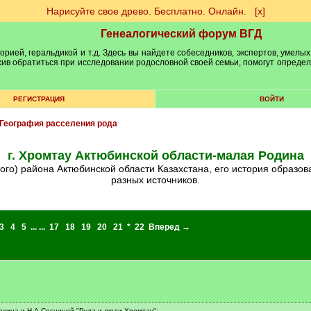
Нарисуйте свое древо. Бесплатно. Онлайн.
[х]
Генеалогический форум ВГД
рией, геральдикой и т.д. Здесь вы найдете собеседников, экспертов, умелых
рхив обратиться при исследовании родословной своей семьи, помогут опреде
РЕГИСТРАЦИЯ
ВОЙТИ
География расселения рода
г. Хромтау Актюбинской области-малая Родина
разных источников.
3
4
5
... ...
17
18
19
20
21
*
22
Вперед →
ахина и Н.А.Сосниной "Руда и люди Хромтау":