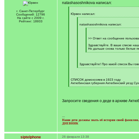
natashasoshnikova написал:
[
г. Санкт-Петербург
q
Юрвен написал:
Сообщений: 12796
]
На сайте с 2009 г.
[
Рейтинг: 18933
q
natashasoshnikova написал:
]
[
q
]
>> Ответ на сообщение пользова
Здравствуйте. В ваше списке на
Но дальше снова только белые пя
[
/
q
]
Здравствуйте! Про какой список Вы го
[
/
q
]
СПИСОК домохозяев в 1923 году
Актюбинская губерния Актюбинский уезд Су
[
/
q
]
Запросите сведения о деде в архиве Актюб
---
Наши дети должны знать об истории своей фамилии, 
ДНЕВНИК
siptelphone
26 февраля 13:38