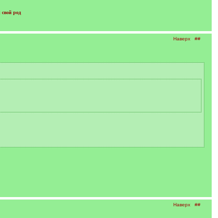
 свой род
Наверх
##
Наверх
##