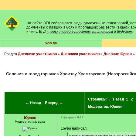
На сайте ВГД собираются люди, увлеченные генеалогией, исто
документы о павших в боях и пропавших без вести, в какой а
и чину.
ВГД - поиск людей в прошлом, настоящем и будущем!
VGD.RU
Раздел
Дневники участников
»
Дневники участников
»
Дневник Юрвен
»
Селения и город горняков Хромтау Хромтауского (Новороссийского) района Актюбинской области Казахстана, его история образования, жители, градообразующее предприятие ДГОК, сведения из
Страницы:
← Назад
1
2
← Назад
Вперед →
Модератор:
Юрвен
Юрвен
8 февраля 9:13
Модератор раздела
1oven написал:
[
Вашему вниманию ссылка на книгу С.Д.Неуд