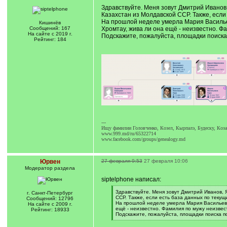
Здравствуйте. Меня зовут Дмитрий Иванов
Казахстан из Молдавской ССР. Также, если
На прошлой неделе умерла Мария Васильев
Кишинёв
Сообщений: 167
Хромтау, жива ли она ещё - неизвестно. Фа
На сайте с 2019 г.
Подскажите, пожалуйста, площадки поиска 
Рейтинг: 184
---
Ищу фамилии Головченко, Козел, Кырпалэ, Будеску, Коза
www.999.md/ru/65322714
www.facebook.com/groups/genealogy.md
Юрвен
27 февраля 9:53
27 февраля 10:06
Модератор раздела
siptelphone написал:
[
Здравствуйте. Меня зовут Дмитрий Иванов, 
г. Санкт-Петербург
q
ССР. Также, если есть база данных по теку
Сообщений: 12796
]
На прошлой неделе умерла Мария Васильевна
На сайте с 2009 г.
ещё - неизвестно. Фамилия по мужу неизвест
Рейтинг: 18933
Подскажите, пожалуйста, площадки поиска по
[
/