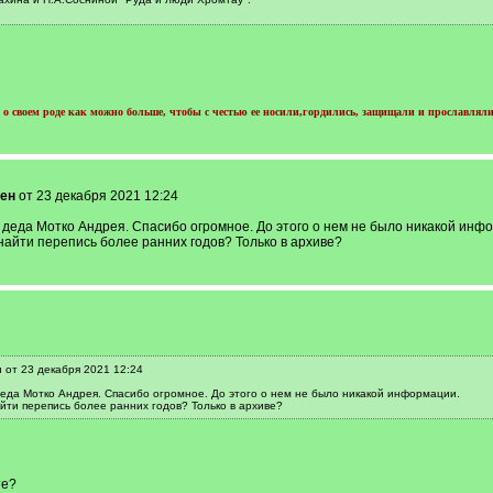
о своем роде как можно больше, чтобы с честью ее носили,гордились, защищали и прославляли
ен
от 23 декабря 2021 12:24
 деда Мотко Андрея. Спасибо огромное. До этого о нем не было никакой инф
найти перепись более ранних годов? Только в архиве?
 от 23 декабря 2021 12:24
деда Мотко Андрея. Спасибо огромное. До этого о нем не было никакой информации.
йти перепись более ранних годов? Только в архиве?
те?