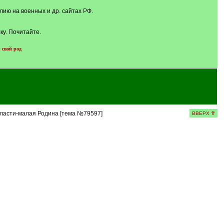
ию на военных и др. сайтах РФ.
ку. Почитайте.
 свой род
бласти-малая Родина [тема №79597]
ВВЕРХ ⇈