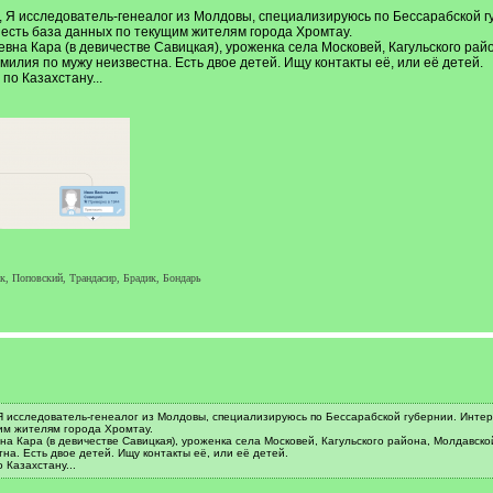
, Я исследователь-генеалог из Молдовы, специализируюсь по Бессарабской г
 есть база данных по текущим жителям города Хромтау.
на Кара (в девичестве Савицкая), уроженка села Московей, Кагульского ра
милия по мужу неизвестна. Есть двое детей. Ищу контакты её, или её детей.
по Казахстану...
к, Поповский, Трандасир, Брадик, Бондарь
Я исследователь-генеалог из Молдовы, специализируюсь по Бессарабской губернии. Интер
щим жителям города Хромтау.
 Кара (в девичестве Савицкая), уроженка села Московей, Кагульского района, Молдавск
на. Есть двое детей. Ищу контакты её, или её детей.
 Казахстану...