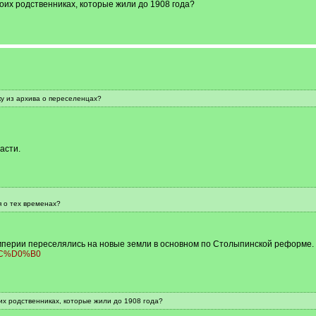
воих родственниках, которые жили до 1908 года?
ку из архива о переселенцах?
асти.
я о тех временах?
мперии переселялись на новые земли в основном по Столыпинской реформе.
0%BC%D0%B0
оих родственниках, которые жили до 1908 года?