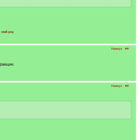
 свой род
Наверх
##
ормации.
Наверх
##