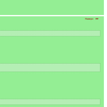
Наверх
##