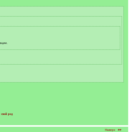
ации.
 свой род
Наверх
##