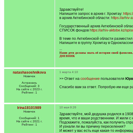
q
]
Здравствуйте!
Напишите запрос в архив г. Хромтау:
https:
в архив Актюбинской области:
https://arhi
Государственный архив Актюбинской обла
СПИСОК фондов
https://arhiv-aktobe.kz/spi
В теме по Актюбинской области разместил
Напишите в группу Хромтау в Одноклассни
---
Наши дети должны знать об истории своей фамилии, 
ДНЕВНИК
natashasoshnikova
1 марта 4:10
Новичок
>> Ответ на
сообщение
пользователя
Юрв
Астрахань
Сообщений: 3
Спасибо вам за ответ. Попробую им еще ра
На сайте с 2023 г.
Рейтинг: 1
Irina18101989
10 мая 9:26
Новичок
Здравствуйте, мой дедушка родился в 1908 
время, что и ваши родственники. И жили с
Сообщений: 1
На сайте с 2021 г.
Подскажите, пожалуйста, как получить спр
Рейтинг: 1
И узнали ли вы причину переселения?
И может у вас есть еще какая-то информац