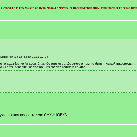
о своем роде как можно больше, чтобы с честью ее носили,гордились, защищали и прославляли
Юрвен от 23 декабря 2021 12:24
оего деда Мотко Андрея. Спасибо огромное. До этого о нем не было никакой информации.
Как найти перепись более ранних годов? Только в архиве?
?
Сухиновская волость село СУХИНОВКА