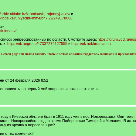
//arhiv-aktobe.kz/xromtauskij-rajonnyj-arxiv/
и
v-aktobe.kz/ru/?ysclid=mm4jbn7i2w249178680
сти
sok-fondov/
 список репрессированных по области. Смотрите здесь:
https://forum.vgd.ru/
ках:
https://ok.ru/group/47337279127555
и
https://ok.ru/khromtauna
о своем роде как можно больше, чтобы с честью ее носили,гордились, защищали и прославляли
ен
от 24 февраля 2026 8:52
з написать. на первый мой запрос они пока не ответили.
году в Киевской обл., его брат в 1911 году уже в пос. Новороссийск. Они тож
 ними в Новороссийске в одно время Поберезские Тимофей и Мелания. Я их на
авку из архива о переселенцах?
ия о тех временах?