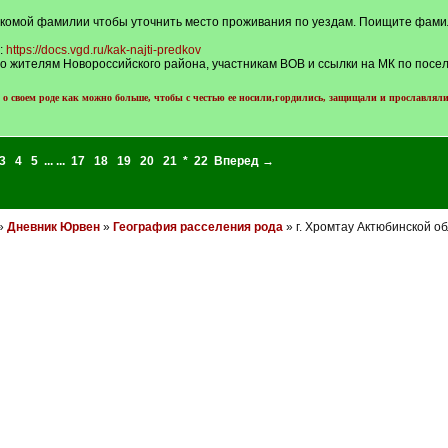
искомой фамилии чтобы уточнить место проживания по уездам. Поищите фамил
:
https://docs.vgd.ru/kak-najti-predkov
о жителям Новороссийского района, участникам ВОВ и ссылки на МК по посел
о своем роде как можно больше, чтобы с честью ее носили,гордились, защищали и прославляли
3
4
5
... ...
17
18
19
20
21
*
22
Вперед →
»
Дневник Юрвен
»
География расселения рода
» г. Хромтау Актюбинской о