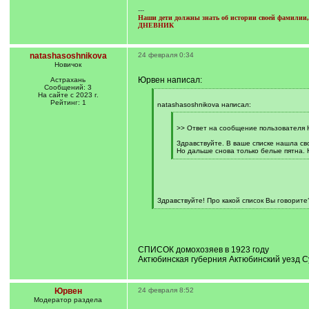
---
Наши дети должны знать об истории своей фамилии, 
ДНЕВНИК
natashasoshnikova
24 февраля 0:34
Новичок
Юрвен написал:
Астрахань
Сообщений: 3
На сайте с 2023 г.
[
Рейтинг: 1
q
natashasoshnikova написал:
]
[
q
>> Ответ на сообщение пользователя 
]
Здравствуйте. В ваше списке нашла св
Но дальше снова только белые пятна. 
[
/
q
]
Здравствуйте! Про какой список Вы говорите
[
/
q
]
СПИСОК домохозяев в 1923 году
Актюбинская губерния Актюбинский уезд 
Юрвен
24 февраля 8:52
Модератор раздела