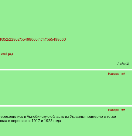
post/352/22802/p5498660.htm#pp5498660
 свой род
Лайк (1)
Наверх
##
Наверх
##
е переселились в Актюбинскую область из Украины примерно в то же
шла в переписи и 1917 и 1923 года.