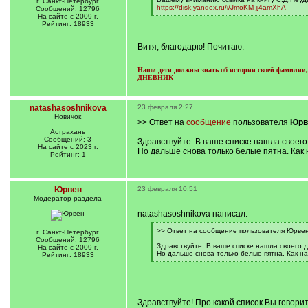
г. Санкт-Петербург
q
https://disk.yandex.ru/i/JmoKM-jj4amXhA
Сообщений: 12796
]
[
На сайте с 2009 г.
/
Рейтинг: 18933
q
]
Витя, благодарю! Почитаю.
---
Наши дети должны знать об истории своей фамилии, 
ДНЕВНИК
natashasoshnikova
23 февраля 2:27
Новичок
>> Ответ на
сообщение
пользователя
Юрв
Астрахань
Сообщений: 3
Здравствуйте. В ваше списке нашла своего
На сайте с 2023 г.
Но дальше снова только белые пятна. Как 
Рейтинг: 1
Юрвен
23 февраля 10:51
Модератор раздела
natashasoshnikova написал:
[
>> Ответ на сообщение пользователя Юрвен
г. Санкт-Петербург
q
Сообщений: 12796
]
Здравствуйте. В ваше списке нашла своего 
На сайте с 2009 г.
Но дальше снова только белые пятна. Как на
Рейтинг: 18933
[
/
q
]
Здравствуйте! Про какой список Вы говори