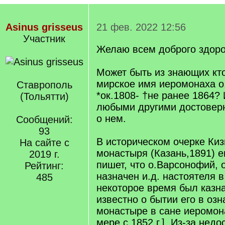
Asinus grisseus
21 фев. 2022 12:56
Участник
Желаю всем доброго здоро
Может быть из знающих кт
мирское имя иеромонаха о
Ставрополь
*ок.1808- †не ранее 1864?
(Тольятти)
любыми другими достовер
о нем.
Сообщений:
93
В историческом очерке Киз
На сайте с
монастыря (Казань,1891) 
2019 г.
пишет, что о.Варсонофий, о
Рейтинг:
назначен и.д. настоятеля в 
485
некоторое время был казн
известно о бытии его в оз
монастыре в сане иеромон
мере с 1852 г.]. Из-за недо