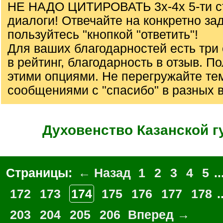
НЕ НАДО ЦИТИРОВАТЬ 3х-4х 5-ти с
диалоги! Отвечайте на конкретно за
пользуйтесь "кнопкой "ответить"!
Для ваших благодарностей есть три 
в рейтинг, благодарность в отзыв. П
этими опциями. Не перегружайте те
сообщениями с "спасибо" в разных 
Духовенство Казанской г
Страницы:
← Назад
1
2
3
4
5
..
172
173
174
175
176
177
178
.
203
204
205
206
Вперед →