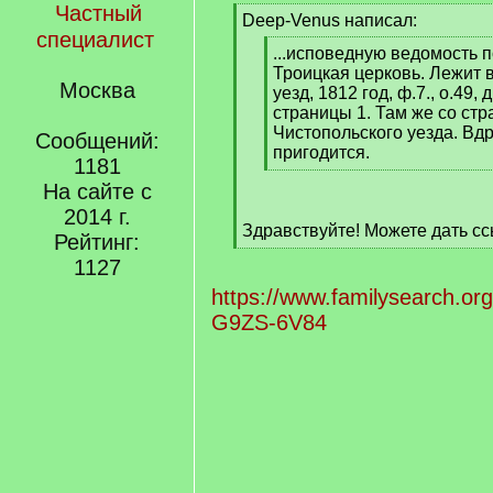
Частный
[
Deep-Venus написал:
специалист
q
[
...исповедную ведомость 
]
q
Троицкая церковь. Лежит 
Москва
]
уезд, 1812 год, ф.7., о.49, 
страницы 1. Там же со стр
Чистопольского уезда. Вдр
Сообщений:
пригодится.
1181
[
На сайте с
/
q
2014 г.
Здравствуйте! Можете дать с
]
Рейтинг:
[
1127
/
q
https://www.familysearch.or
]
G9ZS-6V84