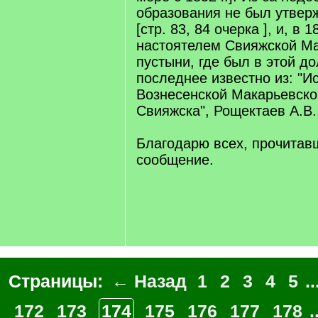
образования не был утвер
[стр. 83, 84 очерка ], и, в 
настоятелем Свияжской М
пустыни, где был в этой до
последнее известно из: "И
Вознесенской Макарьевско
Свияжска", Рощектаев А.В.,
Благодарю всех, прочитавш
сообщение.
Страницы:
← Назад
1
2
3
4
5
..
172
173
174
175
176
177
178
.