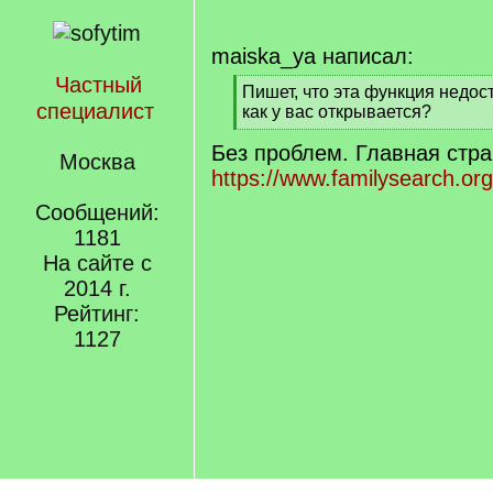
maiska_ya написал:
Частный
[
Пишет, что эта функция недос
специалист
q
как у вас открывается?
]
[
Без проблем. Главная стр
/
Москва
q
https://www.familysearch.org
]
Сообщений:
1181
На сайте с
2014 г.
Рейтинг:
1127