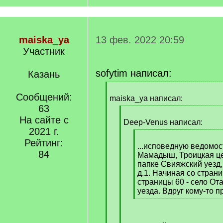
maiska_ya
13 фев. 2022 20:59
Участник
sofytim написал:
Казань
[
Сообщений:
q
maiska_ya написал:
]
63
[
На сайте с
q
Deep-Venus написал:
2021 г.
]
[
Рейтинг:
q
...исповедную ведомос
84
]
Мамадыш, Троицкая це
папке Свияжский уезд, 1
д.1. Начиная со страни
страницы 60 - село От
уезда. Вдруг кому-то п
[
/
q