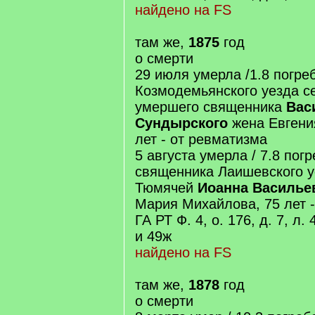
найдено на FS
там же,
1875
год
о смерти
29 июля умерла /1.8 погреб
Козмодемьянского уезда с
умершего священника
Вас
Сундырского
жена Евгения
лет - от ревматизма
5 августа умерла / 7.8 пог
священника Лаишевского у
Тюмячей
Иоанна Василье
Мария Михайлова, 75 лет -
ГА РТ Ф. 4, о. 176, д. 7, л.
и 49ж
найдено на FS
там же,
1878
год
о смерти