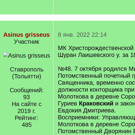
Asinus grisseus
8 янв. 2022 22:14
Участник
МК Христорождественской 
Шуран Лаишевского у. за 18
№48. 7 октября родился Ми
Ставрополь
Потомственный почетный г
(Тольятти)
Священника, временно со
должности конторщика при
Сообщений:
Молоткова в деревне Соро
93
Гуриев
Краковский
и закон
На сайте с
Евдокия Дмитриева.
2019 г.
Восприемники: Управляющ
Рейтинг:
Молоткова в деревне Соро
485
Потомственный Дворянин 