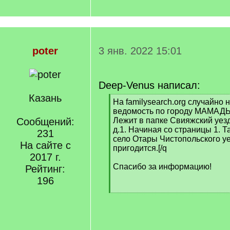
poter
3 янв. 2022 15:01
Deep-Venus написал:
Казань
[
На familysearch.org случайно
q
ведомость по городу МАМАДЫ
]
Сообщений:
Лежит в папке Свияжский уезд, 
д.1. Начиная со страницы 1. Т
231
село Отары Чистопольского уе
На сайте с
пригодится.[/q
2017 г.
Спасибо за информацию!
Рейтинг:
196