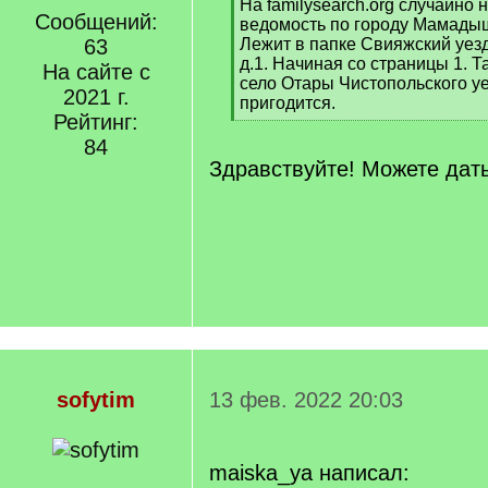
[
На familysearch.org случайно
Сообщений:
q
ведомость по городу Мамадыш
]
63
Лежит в папке Свияжский уезд, 
д.1. Начиная со страницы 1. Т
На сайте с
село Отары Чистопольского уе
2021 г.
пригодится.
Рейтинг:
[
/
84
q
Здравствуйте! Можете дат
]
sofytim
13 фев. 2022 20:03
maiska_ya написал: