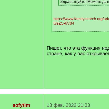
Здравствуйте! Можете дат
]
[
/
q
https://www.familysearch.org/ar
]
G9ZS-6V84
[
/
q
]
Пишет, что эта функция не
стране, как у вас открывае
sofytim
13 фев. 2022 21:33