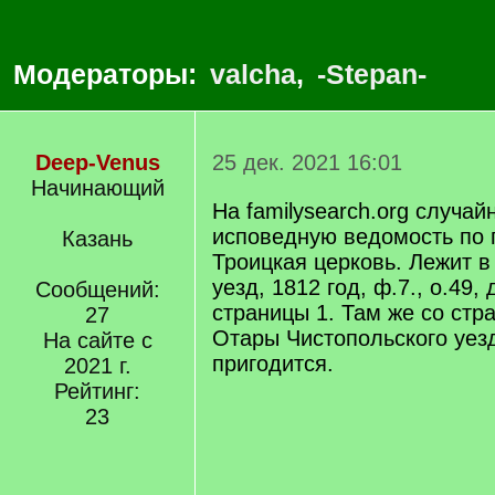
Модераторы:
valcha
,
-Stepan-
Deep-Venus
25 дек. 2021 16:01
Начинающий
На familysearch.org случа
исповедную ведомость по
Казань
Троицкая церковь. Лежит в
уезд, 1812 год, ф.7., о.49,
Сообщений:
страницы 1. Там же со стр
27
Отары Чистопольского уезд
На сайте с
пригодится.
2021 г.
Рейтинг:
23