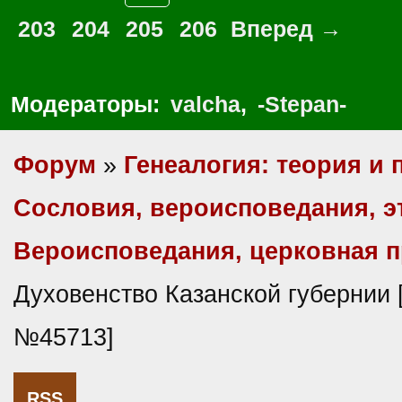
203
204
205
206
Вперед →
Модераторы:
valcha
,
-Stepan-
Форум
»
Генеалогия: теория и 
Сословия, вероисповедания, 
Вероисповедания, церковная пр
Духовенство Казанской губернии 
№45713]
RSS