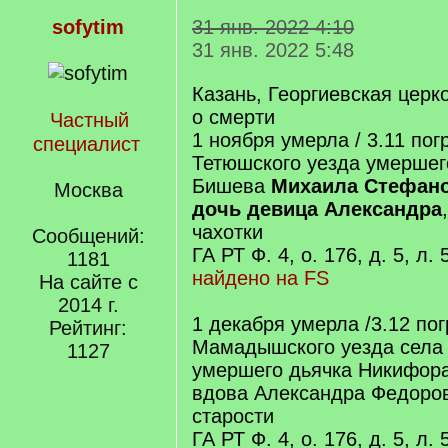
sofytim
31 янв. 2022 4:10
31 янв. 2022 5:48
Казань, Георгиевская церк
о смерти
Частный
1 ноября умерла / 3.11 пог
специалист
Тетюшского уезда умершег
Бишева
Михаила Стефано
Москва
дочь девица Александра
чахотки
Сообщений:
ГА РТ Ф. 4, о. 176, д. 5, л.
1181
найдено на FS
На сайте с
2014 г.
1 декабря умерла /3.12 пог
Рейтинг:
Мамадышского уезда села 
1127
умершего дьячка Никифор
вдова Александра Федорова
старости
ГА РТ Ф. 4, о. 176, д. 5, л.