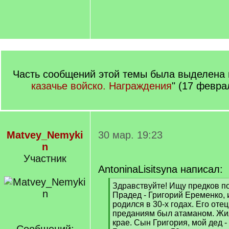
Часть сообщений этой темы была выделена в
казачье войско. Награждения
" (17 февра
Matvey_Nemyki
30 мар. 19:23
n
Участник
AntoninaLisitsyna написал:
[
Здравствуйте! Ищу предков по
q
Прадед - Григорий Еременко, и
]
родился в 30-х годах. Его от
преданиям был атаманом. Жи
крае. Сын Григория, мой дед 