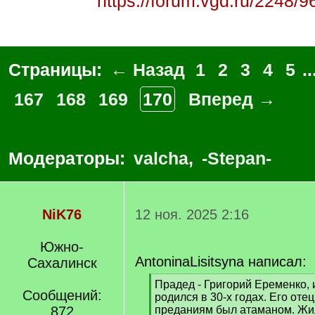
https://forum.vgd.ru/2248/9
Страницы:
← Назад
1
2
3
4
5
..
167
168
169
170
Вперед →
Модераторы:
valcha
,
-Stepan-
NiK76
12 ноя. 2025 2:16
Южно-
AntoninaLisitsyna написал:
Сахалинск
[
Прадед - Григорий Еременко, и
Сообщений:
q
родился в 30-х годах. Его от
]
872
преданиям был атаманом. Жи