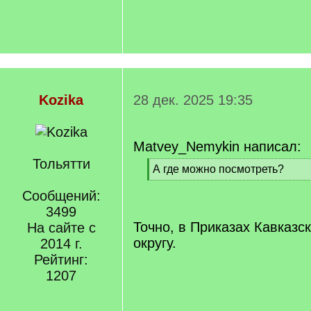
Kozika
28 дек. 2025 19:35
Matvey_Nemykin написал:
Тольятти
[
А где можно посмотреть?
q
[
]
Сообщений:
/
q
3499
]
Точно, в Приказах Кавказс
На сайте с
округу.
2014 г.
Рейтинг:
1207