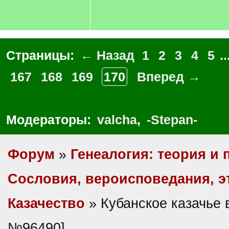
Страницы:
← Назад
1
2
3
4
5
..
167
168
169
170
Вперед →
Модераторы:
valcha
,
-Stepan-
Форум
»
Генеалогия: теория и 
Сословия, вероисповедания, 
Казачество
» Кубанское казачье 
№96490]