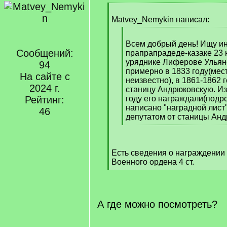
[
q
Matvey_Nemykin написал:
]
[
q
Всем добрый день! Ищу и
Сообщений:
]
прапрапрадеде-казаке 23 
уряднике Лиферове Ульян
94
примерно в 1833 году(мес
На сайте с
неизвестно), в 1861-1862 
2024 г.
станицу Андрюковскую. Изв
Рейтинг:
году его награждали(подр
написано "наградной лист"
46
депутатом от станицы Ан
[
/
q
Есть сведения о награждении
]
Военного ордена 4 ст.
[
/
q
]
А где можно посмотреть?