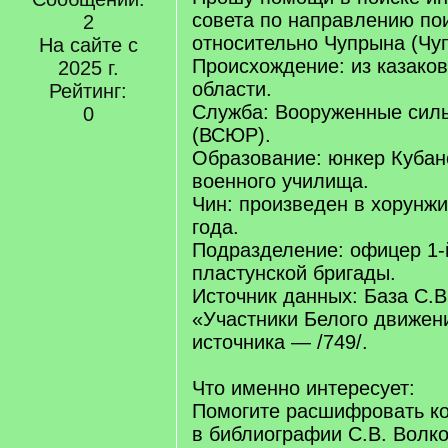
совета по направлению пои
2
относительно Чупрына (Чу
На сайте с
Происхождение: из казаков
2025 г.
области.
Рейтинг:
Служба: Вооруженные сил
0
(ВСЮР).
Образование: юнкер Кубан
военного училища.
Чин: произведен в хорунжи
года.
Подразделение: офицер 1-
пластунской бригады.
Источник данных: База С.В
«Участники Белого движени
источника — /749/.
Что именно интересует:
Помогите расшифровать ко
в библиографии С.В. Волко