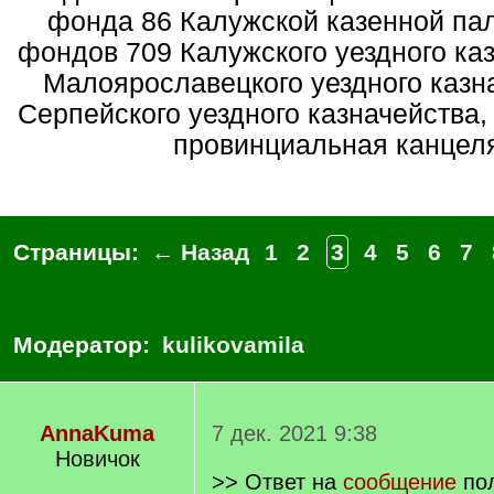
фонда 86 Калужской казенной пал
фондов 709 Калужского уездного каз
Малоярославецкого уездного казна
Серпейского уездного казначейства,
провинциальная канцел
Страницы:
← Назад
1
2
3
4
5
6
7
Модератор:
kulikovamila
AnnaKuma
7 дек. 2021 9:38
Новичок
>> Ответ на
сообщение
по