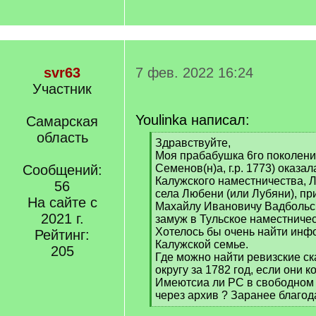
svr63
7 фев. 2022 16:24
Участник
Youlinka написал:
Самарская
область
[
Здравствуйте,
q
Моя прабабушка 6го поколени
]
Сообщений:
Семенов(н)а, г.р. 1773) оказа
Калужского наместничества, Л
56
села Любени (или Лубяни), п
На сайте с
Махайлу Ивановичу Вадбольс
2021 г.
замуж в Тульское наместничест
Хотелось бы очень найти инф
Рейтинг:
Калужской семье.
205
Где можно найти ревизские ск
округу за 1782 год, если они к
Имеютсиа ли РС в свободном 
через архив ? Заранее благода
[