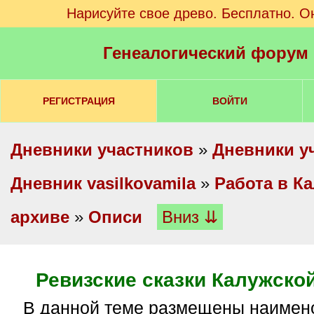
Нарисуйте свое древо. Бесплатно. О
Генеалогический форум
РЕГИСТРАЦИЯ
ВОЙТИ
Дневники участников
»
Дневники у
Дневник vasilkovamila
»
Работа в К
архиве
»
Описи
Вниз ⇊
Ревизские сказки Калужско
В данной теме размещены наименования дел из