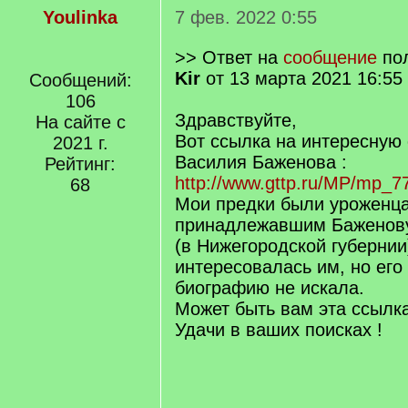
Youlinka
7 фев. 2022 0:55
>> Ответ на
сообщение
по
Kir
от 13 марта 2021 16:55
Сообщений:
106
Здравствуйте,
На сайте с
Вот ссылка на интересную 
2021 г.
Василия Баженова :
Рейтинг:
http://www.gttp.ru/MP/mp_7
68
Мои предки были уроженц
принадлежавшим Баженову
(в Нижегородской губернии
интересовалась им, но его
биографию не искала.
Может быть вам эта ссылка
Удачи в ваших поисках !