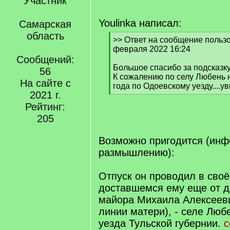
Участник
Youlinka написал:
Самарская
область
[
>> Ответ на сообщение пользо
q
февраля 2022 16:24
]
Сообщений:
Большое спасибо за подсказку
56
К сожалению по селу Любень н
На сайте с
года по Одоевскому уезду....у
2021 г.
[
/
Рейтинг:
q
205
]
Возможно пригодится (инф
размышлению):
Отпуск он проводил в сво
доставшемся ему еще от д
майора Михаила Алексееви
линии матери), - селе Люб
уезда Тульской губернии.
с