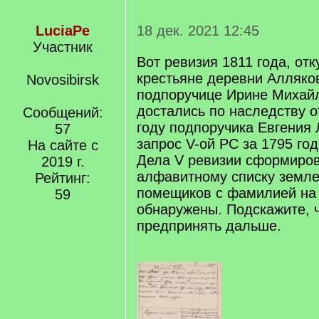
LuciaPe
18 дек. 2021 12:45
Участник
Вот ревизия 1811 года, отк
крестьяне деревни Алляко
Novosibirsk
подпоручице Ирине Михай
достались по наследству о
Сообщений:
году подпоручика Евгения 
57
запрос V-ой РС за 1795 год
На сайте с
Дела V ревизии сформиро
2019 г.
алфавитному списку земле
Рейтинг:
помещиков с фамилией на 
59
обнаружены. Подскажите, 
предпринять дальше.