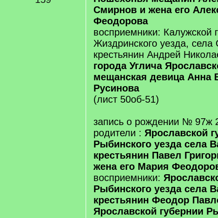
Смирнов и жена его Алек
Феодорова
восприемники: Калужской 
Жиздринского уезда, села
крестьянин Андрей Никола
города Углича Ярославск
мещанская девица Анна 
Русинова
(лист 50об-51)
запись о рождении № 97ж 
родители :
Ярославской г
Рыбинского уезда села В
крестьянин Павел Григор
жена его Мария Феодоро
восприемники:
Ярославск
Рыбинского уезда села В
крестьянин Феодор Павл
Ярославской губернии Р