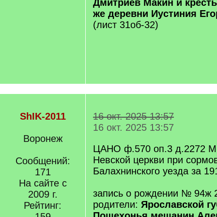
Дмитриев Макин и кресть
же деревни Иустиния Ег
(лист 31об-32)
ShIK-2011
16 окт. 2025 13:57
16 окт. 2025 13:57
Воронеж
ЦАНО ф.570 оп.3 д.2272 М
Невской церкви при сормов
Сообщений:
Балахнинского уезда за 19
171
На сайте с
запись о рождении № 94ж 
2009 г.
родители:
Ярославской гу
Рейтинг:
Пошехонья мещанин Але
159