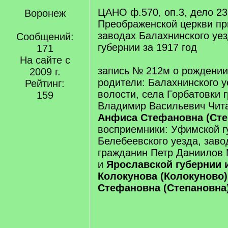
ЦАНО ф.570, оп.3, дело 23
Воронеж
Преображенской церкви пр
заводах Балахнинского уе
Сообщений:
губернии за 1917 год
171
На сайте с
запись № 212м о рождении
2009 г.
родители: Балахнинского у
Рейтинг:
волости, села Горбатовки 
159
Владимир Васильевич Чита
Анфиса Стефановна (Сте
восприемники: Уфимской г
Белебеевского уезда, зав
гражданин Петр Даниилов
и
Ярославской губернии и
Колокунова (Колокуново)
Стефановна (Степановна