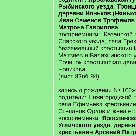
Рыбинского уезда, Троиц
деревни Няньков (Нянько
Иван Семенов Трофимов 
Матрона Гаврилова
восприемники : Казанской 
Спасского уезда, села Тре
безземельный крестьянин 
Матвеев и Балахнинского 
Починок крестьянская дев
Новикова
(лист 83об-84)
запись о рождении № 160ж
родители: Нижегородской г
села Ефимьева крестьянин
Степанов Орлов и жена ег
восприемники:
Ярославско
Угличского уезда, дерев
крестьянин Арсений Пет