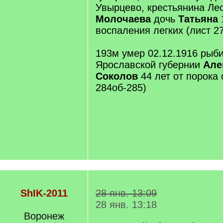
Увырцево, крестьянина Ле
Молочаева
дочь
Татьяна
воспаления легких (лист 2
193м умер 02.12.1916 рыб
Ярославской губернии
Але
Соколов
44 лет от порока 
284об-285)
ShIK-2011
28 янв. 13:09
28 янв. 13:18
Воронеж