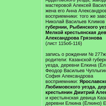
мастеровой Алексей Васил
жена его Анна Александро
восприемники: того же зав
Николай Васильев Климов
губернии, Рыбинского уе
Мелкой крестьянская де
Александрова Грязнова
(лист 115об-116)
запись о рождении № 277ж
родители: Казанской губер
уезда, деревни Елкина (Ёл
Феодор Васильев Чуплыгин
София Александрова
восприемники:
Ярославско
Любимовского уезда, де
крестьянин Дмитрий Але
и крестьянская девица Каз
деревни Елкина (Ёлкино) 