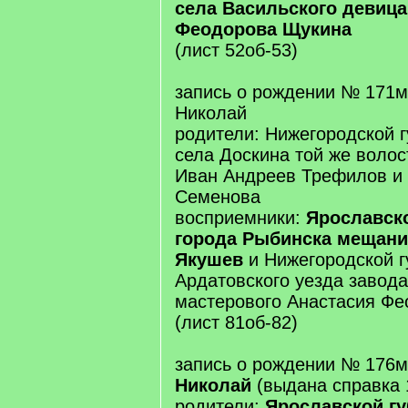
села Васильского девиц
Феодорова Щукина
(лист 52об-53)
запись о рождении № 171м
Николай
родители: Нижегородской г
села Доскина той же волос
Иван Андреев Трефилов и 
Семенова
восприемники:
Ярославск
города Рыбинска мещани
Якушев
и Нижегородской г
Ардатовского уезда завод
мастерового Анастасия Фе
(лист 81об-82)
запись о рождении № 176м
Николай
(выдана справка 
родители:
Ярославской гу