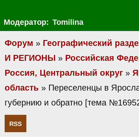
Модератор:
Tomilina
Форум
»
Географический разд
И РЕГИОНЫ
»
Российская Фед
Россия, Центральный округ
»
Я
область
» Переселенцы в Яросл
губернию и обратно [тема №1695
RSS