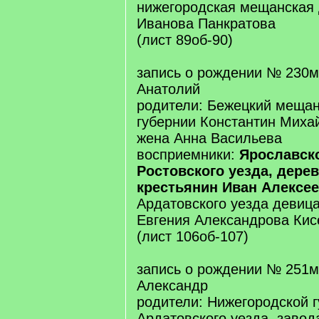
нижегородская мещанская
Иванова Панкратова
(лист 89об-90)
запись о рождении № 230м
Анатолий
родители: Бежецкий мещан
губернии Константин Михай
жена Анна Васильева
восприемники:
Ярославско
Ростовского уезда, дере
крестьянин Иван Алексе
Ардатовского уезда девица
Евгения Александрова Кис
(лист 106об-107)
запись о рождении № 251м
Александр
родители: Нижегородской г
Ардатовского уезда, заво