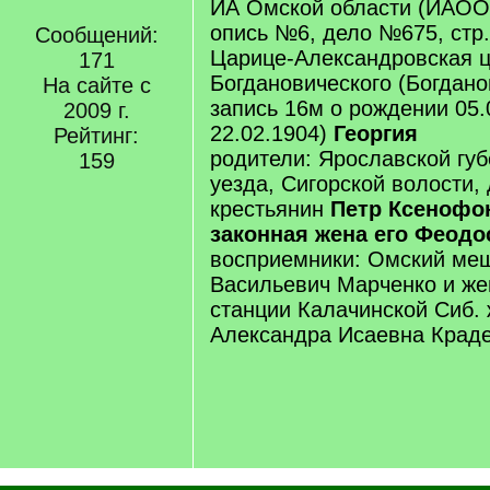
ИА Омской области (ИАОО
опись №6, дело №675, стр.
Сообщений:
Царице-Александровская ц
171
Богдановического (Богдано
На сайте с
запись 16м о рождении 05.
2009 г.
22.02.1904)
Георгия
Рейтинг:
родители: Ярославской губ
159
уезда, Сигорской волости,
крестьянин
Петр Ксенофо
законная жена его Феодо
восприемники: Омский ме
Васильевич Марченко и же
станции Калачинской Сиб. 
Александра Исаевна Крад