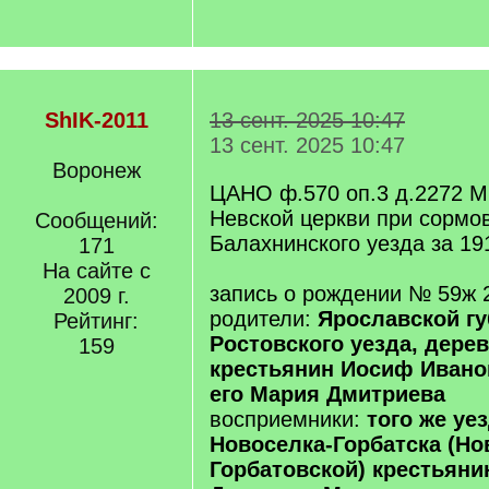
ShIK-2011
13 сент. 2025 10:47
13 сент. 2025 10:47
Воронеж
ЦАНО ф.570 оп.3 д.2272 М
Невской церкви при сормов
Сообщений:
Балахнинского уезда за 19
171
На сайте с
запись о рождении № 59ж 
2009 г.
родители:
Ярославской гу
Рейтинг:
Ростовского уезда, дере
159
крестьянин Иосиф Иванов
его Мария Дмитриева
восприемники:
того же уе
Новоселка-Горбатска (Но
Горбатовской) крестьяни