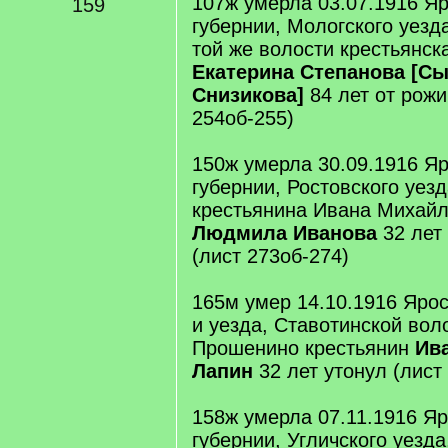
107ж умерла 03.07.1916 Я
159
губернии, Мологского уезд
той же волости крестьянск
Екатерина Степанова [С
Снизикова]
84 лет от рожи
254об-255)
150ж умерла 30.09.1916 Я
губернии, Ростовского уез
крестьянина Ивана Михай
Людмила Иванова
32 лет 
(лист 273об-274)
165м умер 14.10.1916 Яро
и уезда, Ставотинской вол
Прошенино крестьянин
Ив
Лапин
32 лет утонул (лист
158ж умерла 07.11.1916 Я
губернии, Угличского уезда