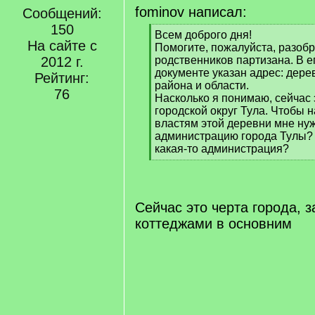
fominov написал:
Сообщений:
150
[
Всем доброго дня!
На сайте с
q
Помогите, пожалуйста, разоб
]
2012 г.
родственников партизана. В е
документе указан адрес: дере
Рейтинг:
района и области.
76
Насколько я понимаю, сейчас 
городской округ Тула. Чтобы 
властям этой деревни мне ну
администрацию города Тулы? 
какая-то администрация?
[
/
q
]
Сейчас это черта города, 
коттеджами в основним