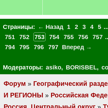
Страницы:
← Назад
1
2
3
4
5
..
751
752
753
754
755
756
757
.
794
795
796
797
Вперед →
Модераторы:
asiko
,
BORISBEL
,
co
Форум
»
Географический разд
И РЕГИОНЫ
»
Российская Фед
Россия, Центральный округ
»
Т