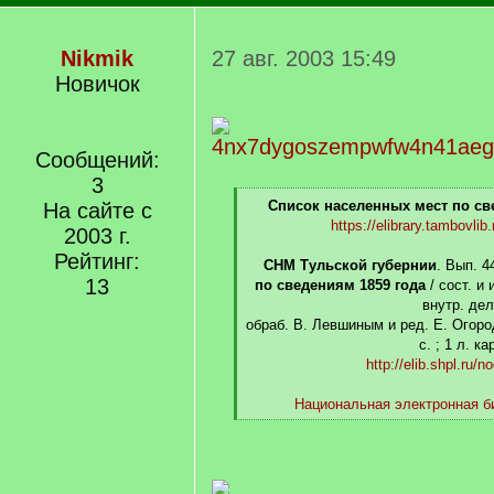
Nikmik
27 авг. 2003 15:49
Новичок
Сообщений:
3
[
Список населенных мест по све
На сайте с
q
https://elibrary.tambovli
2003 г.
]
Рейтинг:
СНМ Тульской губернии
. Вып. 4
13
по сведениям 1859 года
/ сост. и 
внутр. дел
обраб. В. Левшиным и ред. Е. Огород
с. ; 1 л. ка
http://elib.shpl.ru/
Национальная электронная б
[/q]