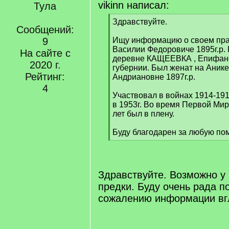
vikinn написал:
Тула
[
Здравствуйте.
Сообщений:
q
]
9
Ищу информацию о своем пр
Василии Федоровиче 1895г.р.
На сайте с
деревне КАЩЕЕВКА , Епифанск
2020 г.
губернии. Был женат на Аник
Рейтинг:
Андриановне 1897г.р.
4
Участвовал в войнах 1914-191
в 1953г. Во время Первой Ми
лет был в плену.
Буду благодарен за любую по
[
/
q
]
Здравствуйте. Возможно у 
предки. Буду очень рада п
сожалению информации вгл