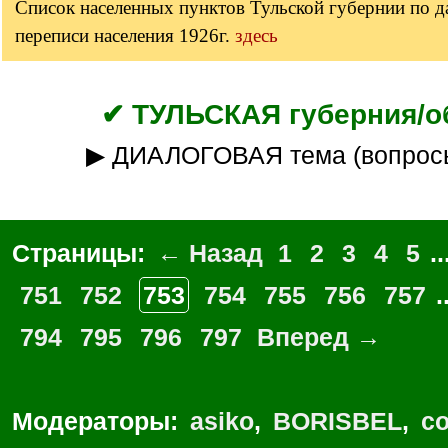
Список населенных пунктов Тульской губернии по 
переписи населения 1926г.
здесь
✔ ТУЛЬСКАЯ губерния/о
▶ ДИАЛОГОВАЯ тема (вопрос
Страницы:
← Назад
1
2
3
4
5
..
751
752
753
754
755
756
757
.
794
795
796
797
Вперед →
Модераторы:
asiko
,
BORISBEL
,
co