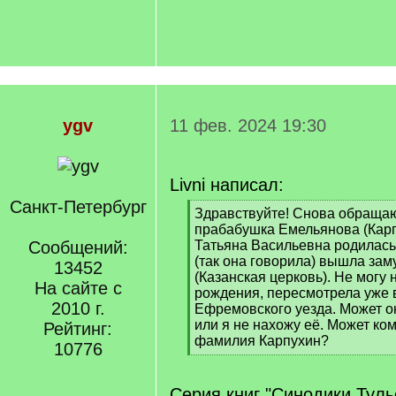
ygv
11 фев. 2024 19:30
Livni написал:
Санкт-Петербург
[
Здравствуйте! Снова обраща
q
прабабушка Емельянова (Карп
]
Сообщений:
Татьяна Васильевна родилась
(так она говорила) вышла зам
13452
(Казанская церковь). Не могу 
На сайте с
рождения, пересмотрела уже в
2010 г.
Ефремовского уезда. Может он
или я не нахожу её. Может ко
Рейтинг:
фамилия Карпухин?
10776
[
/
q
Серия книг "Синодики Тульс