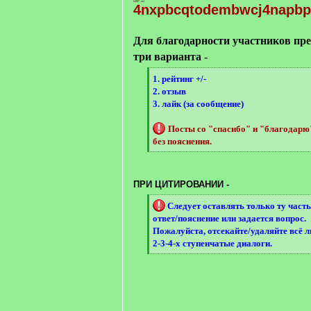
Для благодарности участников пр
три варианта -
[
1. рейтинг +/-
q
2. отзыв
]
3. лайк (за сообщение)
Посты со "спасибо" и "благодар
без пояснения.
[
/
q
ПРИ ЦИТИРОВАНИИ -
]
[
Следует оставлять только ту часть
q
ответ/пояснение или задается вопрос.
]
Пожалуйста, отсекайте/удаляйте всё 
2-3-4-х ступенчатые диалоги.
[
/
q
]