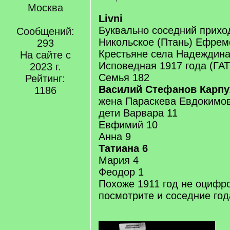
Москва
Livni
Буквально соседний приход
Сообщений:
Никольское (Птань) Ефрем
293
Крестьяне села Надеждина
На сайте с
Исповедная 1917 года (ГАТО
2023 г.
Семья 182
Рейтинг:
Василий Стефанов Карпу
1186
жена Параскева Евдокимо
дети Варвара 11
Евфимий 10
Анна 9
Татиана 6
Мария 4
Феодор 1
Похоже 1911 год не оцифро
посмотрите и соседние год