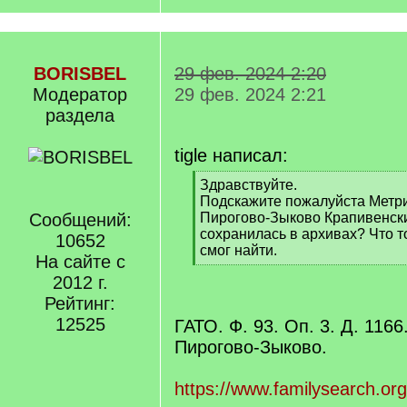
BORISBEL
29 фев. 2024 2:20
Модератор
29 фев. 2024 2:21
раздела
tigle написал:
[
Здравствуйте.
q
Подскажите пожалуйста Метрич
]
Сообщений:
Пирогово-Зыково Крапивенский
сохранилась в архивах? Что т
10652
смог найти.
На сайте с
[
2012 г.
/
q
Рейтинг:
]
12525
ГАТО. Ф. 93. Оп. 3. Д. 1166
Пирогово-Зыково.
https://www.familysearch.or