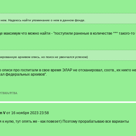
нем. Надеюсь найти упоминание о нем в данном фонде.
е максимум что можно найти - "поступили раненые в количестве *** такого-то 
ированную архивом опись, но поиск не увенчался успехом)
о описи про госпитали в свое время ЭЛАР не отсканировал, соотв., их никто н
зал федеральных архивов".
р РГВИА/РГВА
n V
от 16 ноября 2023 23:58
я к нулю, тут опять же - как повезет) Поэтому прорабатываю все варианты