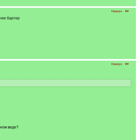
Наверх
##
снее бартер
Наверх
##
жном виде?