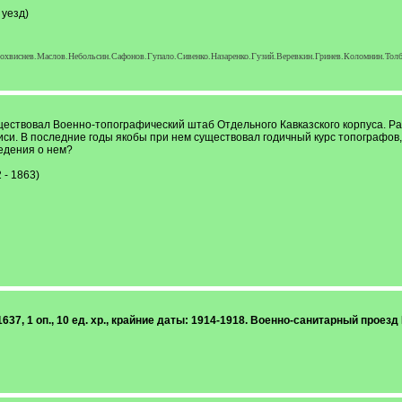
 уезд)
хвиснев.Маслов.Небольсин.Сафонов.Гупало.Сивенко.Назаренко.Гузий.Веревкин.Гринев.Коломнин.Толб
уществовал Военно-топографический штаб Отдельного Кавказского корпуса. Р
лиси. В последние годы якобы при нем существовал годичный курс топографов
едения о нем?
- 1863)
1637, 1 оп., 10 ед. хр., крайние даты: 1914-1918. Военно-санитарный проезд