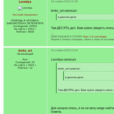
Leontiya
16 ноября 2023 22:36
levko_art написал:
Частный специалист
[
в данном деле
q
[
ПОМОЩЬ В АРХИВАХ,
]
/
БИБЛИОТЕКАХ ПЕТЕРБУРГА
q
Сообщений: 10554
Там ДЕСЯТЬ дел. Вам нужно увидеть опись
]
На сайте с 2012 г.
Рейтинг: 9639
---
ПРИГЛАШАЕМ В ГРУППУ
https://vk.com/infogen
Пишите в личные сообщения, ответы в темах не отслежив
levko_art
16 ноября 2023 22:44
Начинающий
Leontiya написал:
Kyiv
Сообщений: 25
На сайте с 2023 г.
[
Рейтинг: 12
q
levko_art написал:
]
[
q
в данном деле
]
[
/
q
]
Там ДЕСЯТЬ дел. Вам нужно увидеть опись 
[
/
q
]
Для начала опись, я ее не могу нигде най
помочь