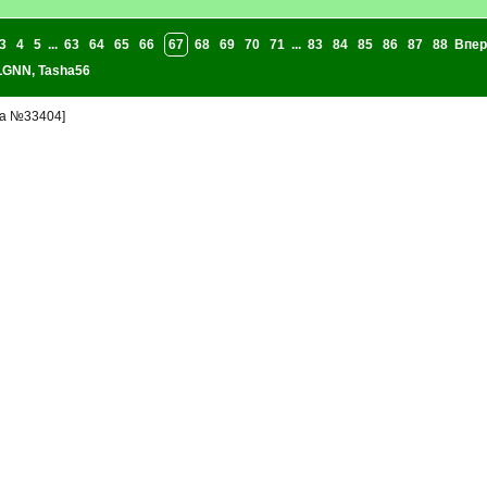
3
4
5
...
63
64
65
66
67
68
69
70
71
...
83
84
85
86
87
88
Впер
aLGNN
,
Tasha56
а №33404]