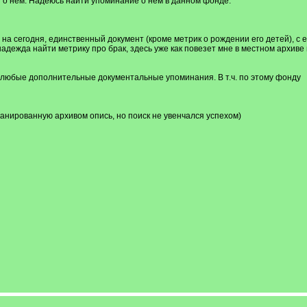
о нем. Надеюсь найти упоминание о нем в данном фонде.
на сегодня, единственный документ (кроме метрик о рождении его детей), с
 надежда найти метрику про брак, здесь уже как повезет мне в местном арх
 любые дополнительные документальные упоминания. В т.ч. по этому фонду
анированную архивом опись, но поиск не увенчался успехом)