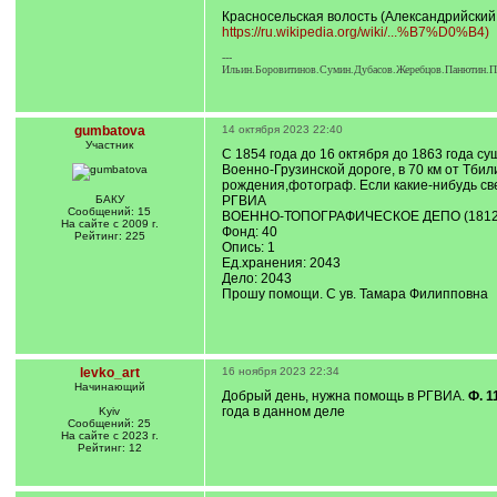
Красносельская волость (Александрийский
https://ru.wikipedia.org/wiki/...%B7%D0%B4)
---
Ильин.Боровитинов.Сумин.Дубасов.Жеребцов.Панютин.По
gumbatova
14 октября 2023 22:40
Участник
С 1854 года до 16 октября до 1863 года с
Военно-Грузинской дороге, в 70 км от Тби
рождения,фотограф. Если какие-нибудь св
БАКУ
РГВИА
Сообщений: 15
ВОЕННО-ТОПОГРАФИЧЕСКОЕ ДЕПО (1812 
На сайте с 2009 г.
Фонд: 40
Рейтинг: 225
Опись: 1
Ед.хранения: 2043
Дело: 2043
Прошу помощи. С ув. Тамара Филипповна
levko_art
16 ноября 2023 22:34
Начинающий
Добрый день, нужна помощь в РГВИА.
Ф. 1
года в данном деле
Kyiv
Сообщений: 25
На сайте с 2023 г.
Рейтинг: 12