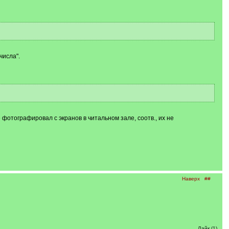
числа".
е фотографировал с экранов в читальном зале, соотв., их не
Наверх
##
Лайк (1)