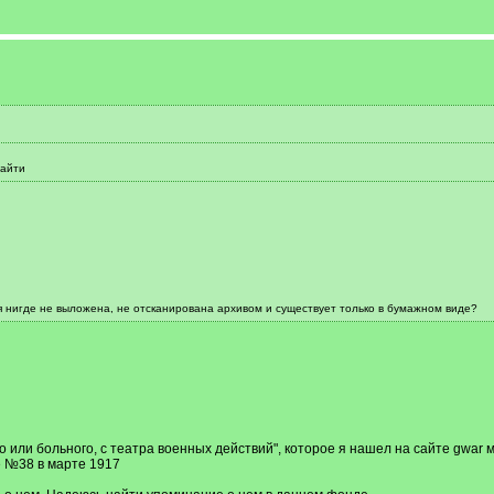
найти
ая нигде не выложена, не отсканирована архивом и существует только в бумажном виде?
 или больного, с театра военных действий", которое я нашел на сайте gwar
е №38 в марте 1917