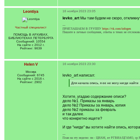
Leontiya
16 ноября 2023 23:05
levko_art
Мы там будем не скоро, откликну
---
Частный специалист
ПРИГЛАШАЕМ В ГРУППУ
https://vk.com/infogen
Пишите в личные сообщения, ответы в темах не отслежив
ПОМОЩЬ В АРХИВАХ,
БИБЛИОТЕКАХ ПЕТЕРБУРГА
Сообщений: 10554
На сайте с 2012 г.
Рейтинг: 9639
Helen V
16 ноября 2023 23:30
Москва
levko_art написал:
Сообщений: 6745
На сайте с 2016 г.
Рейтинг: 2902
[
Для начала опись, я ее не могу нигде найти
q
[
]
/
q
Хотите, угадаю содержание описи?
]
дело №1. Приказы за январь
дело №2 Приказы за январь, копия
дело №2 приказы за февраль
и так далее.
что конкретно ищете?
И где "нигде" вы хотите найти опись, кото
---
План на эту неделю: пн - ЦИАМ, вт РГВИА/ЦГАМО, с