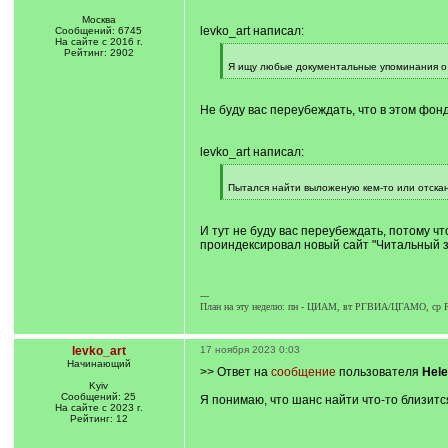
Москва
levko_art написал:
Сообщений: 6745
На сайте с 2016 г.
Рейтинг: 2902
[
q
Я ищу любые документальные упоминания о 
]
[
/
q
Не буду вас переубеждать, что в этом фонд
]
levko_art написал:
[
q
Пытался найти выложеную кем-то или отскан
]
[
/
q
И тут не буду вас переубеждать, потому чт
]
проиндексировал новый сайт "Читальный 
---
План на эту неделю: пн - ЦИАМ, вт РГВИА/ЦГАМО, с
levko_art
17 ноября 2023 0:03
Начинающий
>> Ответ на
сообщение
пользователя
Hele
Kyiv
Сообщений: 25
Я понимаю, что шанс найти что-то близитс
На сайте с 2023 г.
Рейтинг: 12