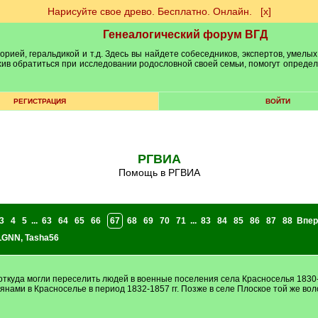
Нарисуйте свое древо. Бесплатно. Онлайн.
[х]
Генеалогический форум ВГД
рией, геральдикой и т.д. Здесь вы найдете собеседников, экспертов, умелых
рхив обратиться при исследовании родословной своей семьи, помогут опреде
РЕГИСТРАЦИЯ
ВОЙТИ
РГВИА
Помощь в РГВИА
3
4
5
...
63
64
65
66
67
68
69
70
71
...
83
84
85
86
87
88
Впер
aLGNN
,
Tasha56
 откуда могли переселить людей в военные поселения села Красноселья 1830-
нами в Красноселье в период 1832-1857 гг. Позже в селе Плоское той же вол