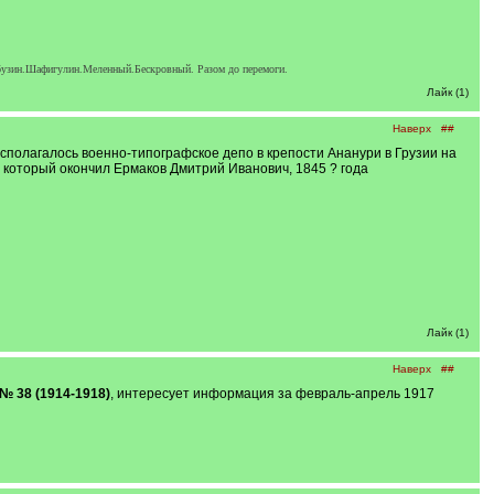
узин.Шафигулин.Меленный.Бескровный. Разом до перемоги.
Лайк (1)
Наверх
##
асполагалось военно-типографское депо в крепости Ананури в Грузии на
, который окончил Ермаков Дмитрий Иванович, 1845 ? года
Лайк (1)
Наверх
##
 № 38 (1914-1918)
, интересует информация за февраль-апрель 1917