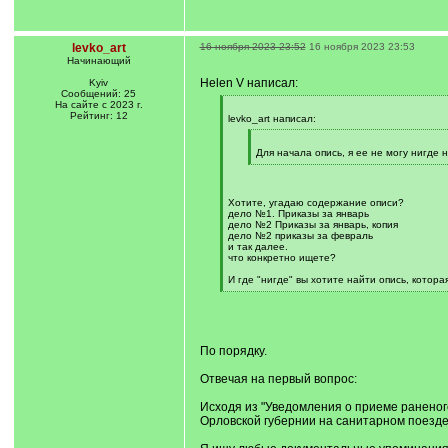
levko_art
16 ноября 2023 23:52
16 ноября 2023 23:53
Начинающий
Helen V написал:
Kyiv
Сообщений: 25
На сайте с 2023 г.
[
Рейтинг: 12
q
levko_art написал:
]
[
q
Для начала опись, я ее не могу нигде 
]
[
/
q
]
Хотите, угадаю содержание описи?
дело №1. Приказы за январь
дело №2 Приказы за январь, копия
дело №2 приказы за февраль
и так далее.
что конкретно ищете?
И где "нигде" вы хотите найти опись, котор
[
/
q
]
По порядку.
Отвечая на первый вопрос:
Исходя из "Уведомления о приеме раненого
Орловской губернии на санитарном поезд