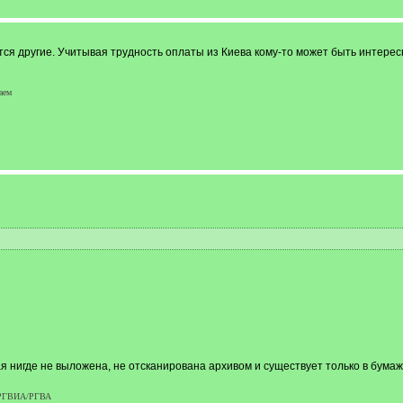
тся другие. Учитывая трудность оплаты из Киева кому-то может быть интере
аем
рая нигде не выложена, не отсканирована архивом и существует только в бума
р РГВИА/РГВА