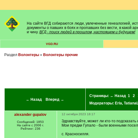
На сайте ВГД собираются люди, увлеченные генеалогией, исто
документы о павших в боях и пропавших без вести, в какой а
и чину.
ВГД - поиск людей в прошлом, настоящем и будущем!
VGD.RU
Раздел
Волонтеры
»
Волонтеры прочие
Страницы:
← Назад
1
2
← Назад
Вперед →
Модераторы:
Erla
,
Tatian
alexander gupalov
12 октября 2023 18:17
Здравствуйте, может ли кто-то подсказать
Сообщений: 1853
Мои предки Гупало - были военными поселя
На сайте с 2006 г.
Рейтинг: 236
с. Красносилля.