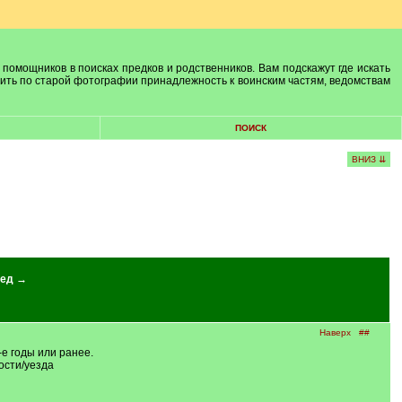
 помощников в поисках предков и родственников. Вам подскажут где искать
лить по старой фотографии принадлежность к воинским частям, ведомствам
ПОИСК
ВНИЗ ⇊
ед →
Наверх
##
е годы или ранее.
ости/уезда